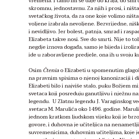
vremena. I tamo im se daje do kraja, do smr
skromnu, jednostavnu. Za njih i prosi, i ništa
svetačkog života, da za one koje volimo ništa
voljene izabrala nevoljene. Bezvrijedne, nišk
i nevidljivo. Jer bolest, patnja, smrad i rasp
Elizabeta takve nosi. Sve do smrti. Nije to t
negdje iznova događa, samo je bijeda i izoli
ide u zaboravljene predjele, ona ih u svoju ku
Osim
Čtenia
o Elizabeti u spomenutim glagoljs
na pravnim spisima o njenoj kanonizaciji i 
Elizabeti bilo i najviše stalo, puku Božjem mi
svetaca koji posreduju ganutljivu i nježnu nar
legendu. U Zlatnu legendu J. Varaginskog ve
svetaca
M. Marulića oko 1496. godine. Maruli
jednom kratkom ljudskom vijeku koji je brzo 
govore, i duhovna je učiteljica na nenametlji
suvremenicima, duhovnim učiteljima, koje je 