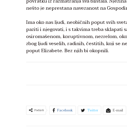
povratku iz razmatranja sva blistala. Njezina 
nešto je neprestana navezanost na Gospodina,
Ima oko nas ljudi, neobičnih poput svih svetac
paziti i njegovati, i s takvima treba sklapati
osiromašenom, koruptivnom, nezrelom, oko s
zbog ljudi veselih, radinih, čestitih, koji s
poput Elizabete. Bez njih bi okopnili.
Facebook
Twitter
E-mail
Podijeli