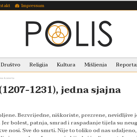
ntakt
Impressum
Društvo
Religija
Kultura
Mišljenja
Reporta
ajna kometa
(1207-1231), jedna sjajna
oljene. Bezvrijedne, niškoriste, prezrene, nevidljive j
. Jer bolest, patnja, smrad i raspadanje tijela su neu
ve nosi. Sve do smrti. Nije to toliko od nas udaljeno,