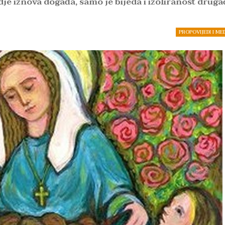
je iznova događa, samo je bijeda i izoliranost druga
PROPOVIJEDI I ME