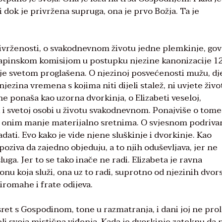
, i dok je privržena supruga, ona je prvo Božja. Ta je
privrženosti, o svakodnevnom životu jedne plemkinje, go
apinskom komisijom u postupku njezine kanonizacije 1
 je svetom proglašena. O njezinoj posvećenosti mužu, dje
njezina vremena s kojima niti dijeli stalež, ni uvjete život
ne ponaša kao uzorna dvorkinja, o Elizabeti veseloj,
ni i svetoj osobi u životu svakodnevnom. Ponajviše o tom
di onim manje materijalno sretnima. O svjesnom podriva
ladati. Evo kako je vide njene sluškinje i dvorkinje. Kao
poziva da zajedno objeduju, a to njih oduševljava, jer ne
uga. Jer to se tako inače ne radi. Elizabeta je ravna
 onu koja služi, ona uz to radi, suprotno od njezinih dvor
siromahe i frate odijeva.
ret s Gospodinom, tone u razmatranja, i dani joj ne pro
jeli svoja mistična viđenja. Kada je dvorkinje zateknu da 