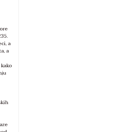
vore
235.
ci, a
a, a
e kako
nju
skih
laze
pod