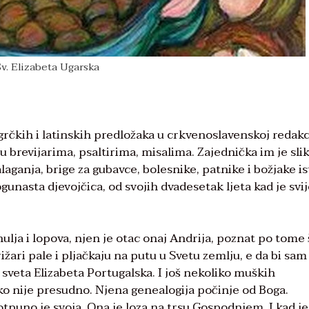
v. Elizabeta Ugarska
 s grčkih i latinskih predložaka u crkvenoslavenskoj redakc
 brevijarima, psaltirima, misalima. Zajednička im je sli
alaganja, brige za gubavce, bolesnike, patnike i božjake is
 jogunasta djevojčica, od svojih dvadesetak ljeta kad je sv
 hulja i lopova, njen je otac onaj Andrija, poznat po tome 
ari pale i pljačkaju na putu u Svetu zemlju, e da bi sam
j sveta Elizabeta Portugalska. I još nekoliko muških
o nije presudno. Njena genealogija počinje od Boga.
otpuno je svoja. Ona je loza na trsu Gospodnjem. I kad je