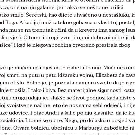
ca, one na nju galame, jer takvo se nešto ne priliči
latko smije. Šeretski, kao dijete uhvaćeno u nestašluku, k
d Boga. A kad joj muž zatekne gubavca u vlastitoj postelj
 onda mu se na trenutak učini da u krevetu ima samog Isusa
i u vjeri. O tome i drugi izvori i njeni duhovni učitelji, d
šice“ i kad je njegova rodbina otvoreno prezirala zbog
zicije mučenice i djevice. Elizabeta to nije. Mučenica će
oj smrti na putu u petu kižarsku vojnu, Elizabeta će zava
jim otišlo. Bolno joj je poznata namjera svojte da je izgn
nje trošila. I tako i biva. Bez materijalne sigurnosti osta
jetuju drugu udaju jer „lakše se život podnosi kada niste 
 njoj svojstvene načine, eto će nos sama sebi odsjeći, i ni
e udovice. I otac Andrija šalje po nju glasnike, da je ku
prosjakinja. I tome se opire. Nego, po dolasku u posjed sv
ljene. Otvara bolnicu, ubožnicu u Marburgu za božjake n