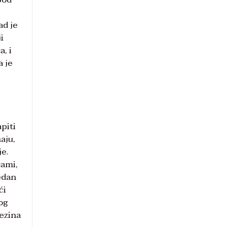
ad je
i
, i
a je
piti
aju,
je.
sami,
jedan
ći
og
jezina