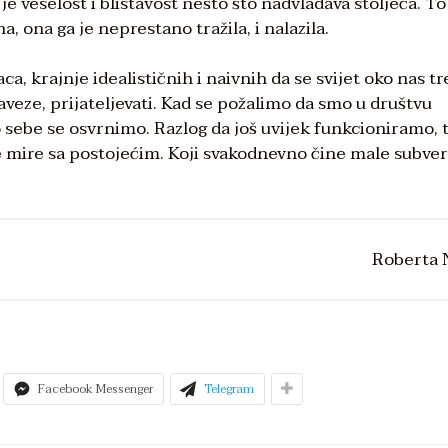
je veselost i blistavost nešto što nadvladava stoljeća. To
 ona ga je neprestano tražila, i nalazila.
a, krajnje idealističnih i naivnih da se svijet oko nas t
 saveze, prijateljevati. Kad se požalimo da smo u društvu
ebe se osvrnimo. Razlog da još uvijek funkcioniramo, t
e ne mire sa postojećim. Koji svakodnevno čine male subver
Roberta 
Facebook Messenger
Telegram