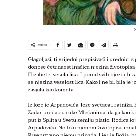
S
Podijeli
Glagoljaši, ti vrijedni prepisivači i urednici
donose četrnaest inačica njezina životopisa u
Elizabete, vesela lica. I pored svih njezinih z
se njezina veselost lica. Kako i ne bi, bila je
zasjala kao kometa.
Iz loze je Arpadovića, loze svetaca i ratnika,
Zadar predao u ruke Mlečanima, da ga kao križ
put iz Splita u Svetu zemlju platio. Rodica jo
Arpadovića. No to u njenom životopisu ionak
Prvenstveno njemu pripada. I jer je Božja, p