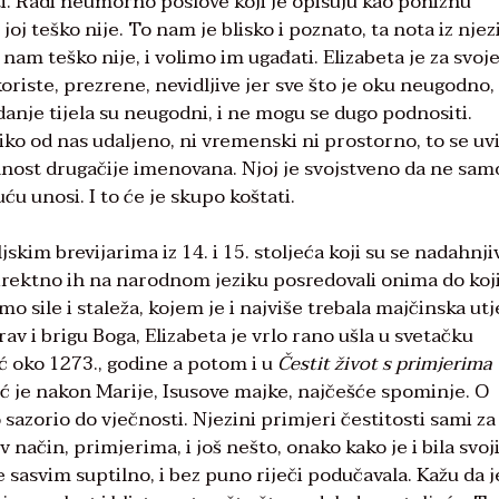
ti. Radi neumorno poslove koji je opisuju kao poniznu
 joj teško nije. To nam je blisko i poznato, ta nota iz njez
 nam teško nije, i volimo im ugađati. Elizabeta je za svoj
oriste, prezrene, nevidljive jer sve što je oku neugodno, 
adanje tijela su neugodni, i ne mogu se dugo podnositi.
oliko od nas udaljeno, ni vremenski ni prostorno, to se uv
ranost drugačije imenovana. Njoj je svojstveno da ne sam
ću unosi. I to će je skupo koštati.
kim brevijarima iz 14. i 15. stoljeća koji su se nadahnjiv
direktno ih na narodnom jeziku posredovali onima do koji
mo sile i staleža, kojem je i najviše trebala majčinska ut
av i brigu Boga, Elizabeta je vrlo rano ušla u svetačku
ć oko 1273., godine a potom i u
Čestit život s primjerima
ć je nakon Marije, Isusove majke, najčešće spominje. O
sazorio do vječnosti. Njezini primjeri čestitosti sami za
v način, primjerima, i još nešto, onako kako je i bila svo
sasvim suptilno, i bez puno riječi podučavala. Kažu da j