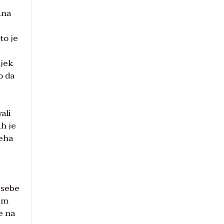
ina
e
to je
ijek
o da
ali
h je
jeha
 sebe
jim
e na