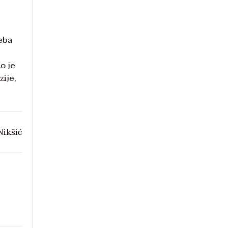
reba
o je
zije,
Nikšić