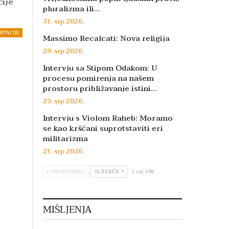
čije
pluralizma ili…
31. srp 2026.
DITACIJE
Massimo Recalcati: Nova religija
29. srp 2026.
Intervju sa Stipom Odakom: U
procesu pomirenja na našem
prostoru približavanje istini…
23. srp 2026.
Intervju s Violom Raheb: Moramo
se kao kršćani suprotstaviti eri
militarizma
21. srp 2026.
PRETHODNO
SLJEDEĆE
1 od 198
MIŠLJENJA