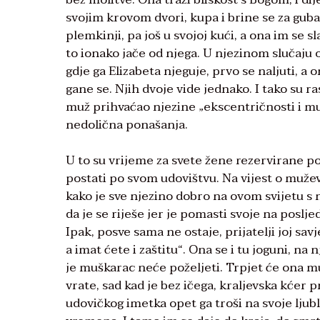
svojim krovom dvori, kupa i brine se za gubav
plemkinji, pa još u svojoj kući, a ona im se s
to ionako jače od njega. U njezinom slučaju o
gdje ga Elizabeta njeguje, prvo se naljuti, a
gane se. Njih dvoje vide jednako. I tako su rasl
muž prihvaćao njezine „ekscentričnosti i mu
nedolična ponašanja.
U to su vrijeme za svete žene rezervirane po
postati po svom udovištvu. Na vijest o mužev
kako je sve njezino dobro na ovom svijetu s n
da je se riješe jer je pomasti svoje na posljed
Ipak, posve sama ne ostaje, prijatelji joj sav
a imat ćete i zaštitu“. Ona se i tu joguni, na
je muškarac neće poželjeti. Trpjet će ona muk
vrate, sad kad je bez ičega, kraljevska kćer 
udovičkog imetka opet ga troši na svoje ljub