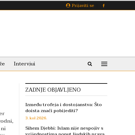
Prijaviti se
že
Intervjui
ZADNJE OBJAVLJENO
Između trofeja i dostojanstva: Što
doista znači pobijediti?
er
3. kol 2026.
godni,
 ni
Sihem Djebbi: Islam nije nespojiv s
vrijednostima poput ljudskih prava,