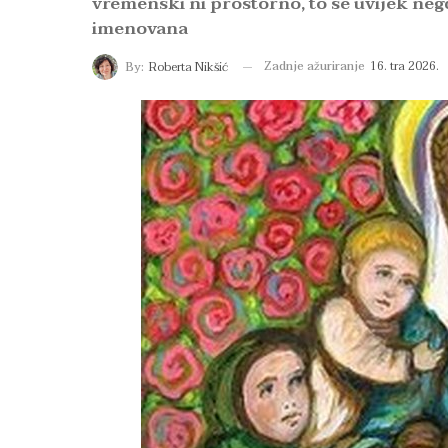
vremenski ni prostorno, to se uvijek negd
imenovana
Zadnje ažuriranje
16. tra 2026.
By:
Roberta Nikšić