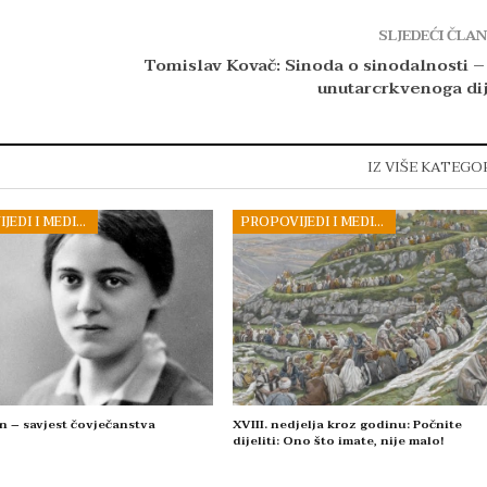
SLJEDEĆI ČLA
Tomislav Kovač: Sinoda o sinodalnosti –
unutarcrkvenoga di
IZ VIŠE KATEGO
PROPOVIJEDI I MEDITACIJE
PROPOVIJEDI I MEDITACIJE
n – savjest čovječanstva
XVIII. nedjelja kroz godinu: Počnite
dijeliti: Ono što imate, nije malo!