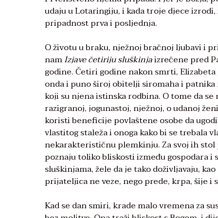
udaju u Lotaringiju, i kada troje djece izrodi
pripadnost prva i posljednja.
O životu u braku, nježnoj bračnoj ljubavi i 
nam
Izjave četiriju sluškinja
izrečene pred P
godine. Četiri godine nakon smrti, Elizabeta
onda i puno široj obitelji siromaha i patnika 
koji su njena istinska rodbina. O tome da se 
razigranoj, jogunastoj, nježnoj, o udanoj že
koristi beneficije povlaštene osobe da ugo
vlastitog staleža i onoga kako bi se trebala v
nekarakterističnu plemkinju. Za svoj ih stol 
poznaju toliko bliskosti između gospodara i sl
sluškinjama, žele da je tako doživljavaju, kao
prijateljica ne veze, nego prede, krpa, šije i 
Kad se dan smiri, krade malo vremena za sus
bez molitve. Ona traži bliskost s Bogom, i di