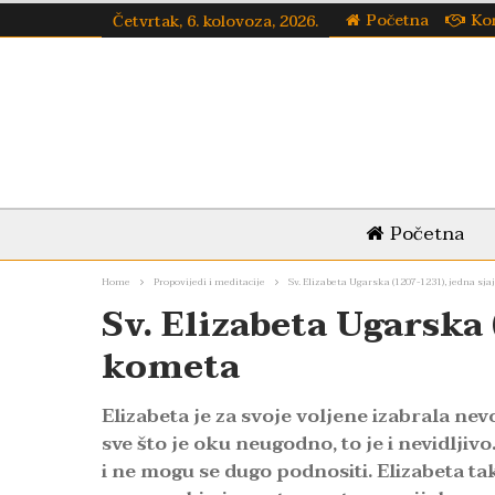
Početna
Ko
Četvrtak, 6. kolovoza, 2026.
Početna
Home
Propovijedi i meditacije
Sv. Elizabeta Ugarska (1207-1231), jedna sj
Sv. Elizabeta Ugarska 
kometa
Elizabeta je za svoje voljene izabrala nev
sve što je oku neugodno, to je i nevidljivo
i ne mogu se dugo podnositi. Elizabeta tak