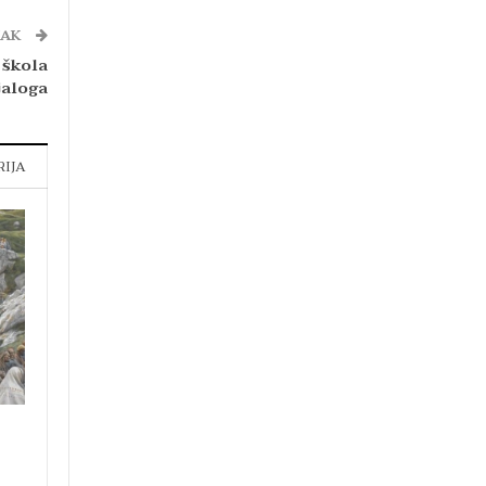
NAK
 škola
jaloga
RIJA