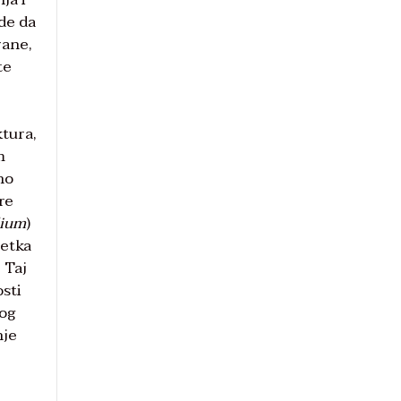
ude da
rane,
te
ktura,
m
no
re
lium
)
četka
 Taj
osti
kog
nje