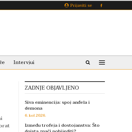
Prijaviti se
že
Intervjui
ZADNJE OBJAVLJENO
Siva eminencija: spoj anđela i
demona
6. kol 2026.
i
orat
Između trofeja i dostojanstva: Što
doista znači pobijediti?