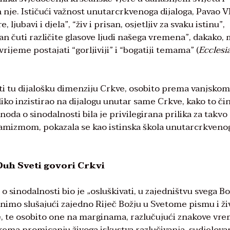
 nje. Ističući važnost unutarcrkvenoga dijaloga, Pavao VI
, ljubavi i djela”, “živ i prisan, osjetljiv za svaku istinu”,
n čuti različite glasove ljudi našega vremena”, dakako,
vrijeme postajati “gorljiviji” i “bogatiji temama” (
Eccles
cati tu dijalošku dimenziju Crkve, osobito prema vanjsko
iko inzistirao na dijalogu unutar same Crkve, kako to čin
oda o sinodalnosti bila je privilegirana prilika za takvo
namizmom, pokazala se kao istinska škola unutarcrkveno
o Duh Sveti govori Crkvi
sinodalnosti bio je „osluškivati, u zajedništvu svega Bo
inimo slušajući zajedno Riječ Božju u Svetome pismu i ži
e, te osobito one na marginama, razlučujući znakove vr
ema promicanju živoga iskustva razlučivanja, sudjelovan