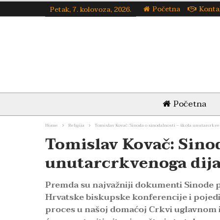
Početna
Konta
Petak, 7. kolovoza, 2026.
Početna
Home
Religija
Tomislav Kovač: Sinoda o sinodalnosti – škola unutarcrkve
Tomislav Kovač: Sinod
unutarcrkvenoga dija
Premda su najvažniji dokumenti Sinode p
Hrvatske biskupske konferencije i pojedini
proces u našoj domaćoj Crkvi uglavnom ig