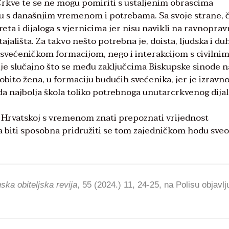
kve te se ne mogu pomiriti s ustaljenim obrascima
u s današnjim vremenom i potrebama. Sa svoje strane, č
sreta i dijaloga s vjernicima jer nisu navikli na ravnopra
stajališta. Za takvo nešto potrebna je, doista, ljudska i d
 svećeničkom formacijom, nego i interakcijom s civilni
e slučajno što se među zaključcima Biskupske sinode na
osobito žena, u formaciju budućih svećenika, jer je izravn
da najbolja škola toliko potrebnoga unutarcrkvenog dijal
u Hrvatskoj s vremenom znati prepoznati vrijednost
ma biti sposobna pridružiti se tom zajedničkom hodu sve
ka obiteljska revija
, 55 (2024.) 11, 24-25, na Polisu objavl