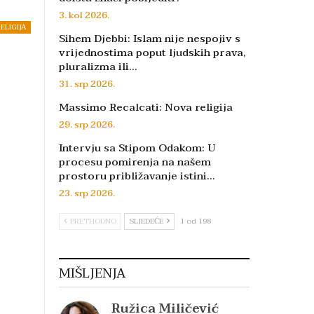
3. kol 2026.
ELIGIJA
Sihem Djebbi: Islam nije nespojiv s
vrijednostima poput ljudskih prava,
pluralizma ili…
31. srp 2026.
Massimo Recalcati: Nova religija
29. srp 2026.
Intervju sa Stipom Odakom: U
procesu pomirenja na našem
prostoru približavanje istini…
23. srp 2026.
PRETHODNO
SLJEDEĆE
1 od 198
MIŠLJENJA
Ružica Miličević