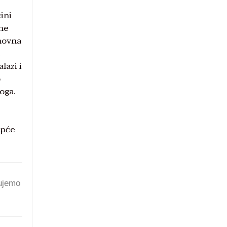
ini
vne
uhovna
m
lazi i
o
oga.
opće
jujemo