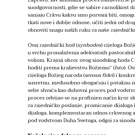
suodgovornosti, gdje se sabire raznolikost da
sanjaju Crkvu kakvu smo pozvani biti, omoguć
tkati nove i dublje odnose, učiti jedni od drug
obnoviti snagu naših ruku za naše zajedničko
Ovaj zajednički hod (
synhodos
) cijeloga Bož
u svrhu pronalaženja adekvatnih pastoralni
voljom. Krajnji obzor ovog sinodskog hoda Cr
hoditi prema kraljevstvu Božjemu“ (
Isto
). O
cijeloga Božjeg naroda (
sensus fidei
) i konkr
susretnu, međusobno obogaćuju i potaknu no
sebe shvaća kao duhovni proces pod vodstvom
proces odvijao se na profinjen način kroz slu
za zajedničko poslanje, promicanje dijaloga 
dijaloga, komplementaran odnos crkvenog auto
pod vodstvom Duha Svetoga, odgoj za sinoda