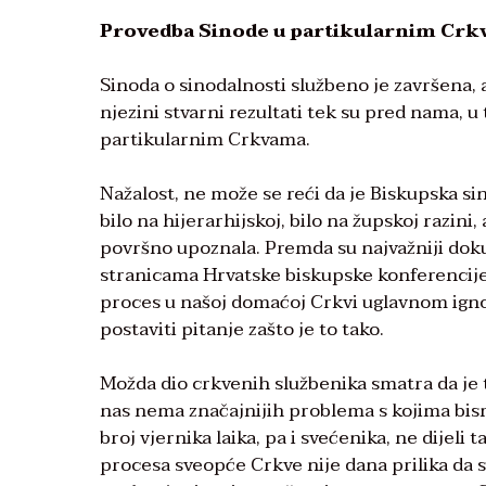
Provedba Sinode u partikularnim Cr
Sinoda o sinodalnosti službeno je završena, al
njezini stvarni rezultati tek su pred nama, u
partikularnim Crkvama.
Nažalost, ne može se reći da je Biskupska sin
bilo na hijerarhijskoj, bilo na župskoj razini,
površno upoznala. Premda su najvažniji dok
stranicama Hrvatske biskupske konferencije i 
proces u našoj domaćoj Crkvi uglavnom ignori
postaviti pitanje zašto je to tako.
Možda dio crkvenih službenika smatra da je 
nas nema značajnijih problema s kojima bism
broj vjernika laika, pa i svećenika, ne dijeli
procesa sveopće Crkve nije dana prilika da se