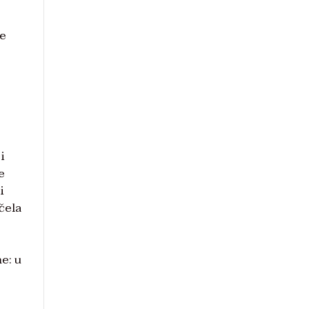
ve
i
e
i
ačela
e: u