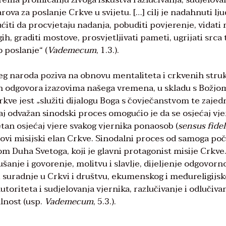
rova za poslanje Crkve u svijetu. […] cilj je nadahnuti lj
iti da procvjetaju nadanja, pobuditi povjerenje, vidati 
ih, graditi mostove, prosvjetljivati pameti, ugrijati srca 
 poslanje“ (
Vademecum
, 1.3.).
jeg naroda poziva na obnovu mentaliteta i crkvenih stru
h odgovora izazovima našega vremena, u skladu s Božjo
kve jest „služiti dijalogu Boga s čovječanstvom te zajed
vaj odvažan sinodski proces omogućio je da se osjećaj vje
etan osjećaj vjere svakog vjernika ponaosob (
sensus fide
vi misijski elan Crkve. Sinodalni proces od samoga po
 Duha Svetoga, koji je glavni protagonist misije Crkve.
šanje i govorenje, molitvu i slavlje, dijeljenje odgovorn
i suradnje u Crkvi i društvu, ekumenskog i međureligijs
riteta i sudjelovanja vjernika, razlučivanje i odlučiva
lnost (usp.
Vademecum
, 5.3.).