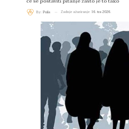
će se postaviti pitanje zašto je to tako
Zadnje ažuriranje
16. tra 2026.
By:
Polis