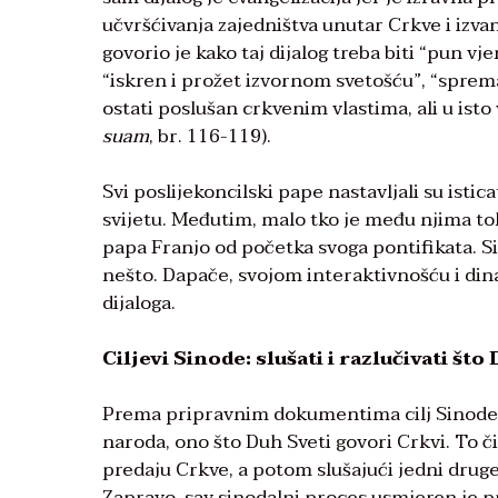
učvršćivanja zajedništva unutar Crkve i izvan
govorio je kako taj dijalog treba biti “pun vjere
“iskren i prožet izvornom svetošću”, “sprema
ostati poslušan crkvenim vlastima, ali u isto 
suam
, br. 116-119).
Svi poslijekoncilski pape nastavljali su isti
svijetu. Međutim, malo tko je među njima tol
papa Franjo od početka svoga pontifikata. Sin
nešto. Dapače, svojom interaktivnošću i di
dijaloga.
Ciljevi Sinode: slušati i razlučivati št
Prema pripravnim dokumentima cilj Sinode o 
naroda, ono što Duh Sveti govori Crkvi. To č
predaju Crkve, a potom slušajući jedni drug
Zapravo, sav sinodalni proces usmjeren je pr