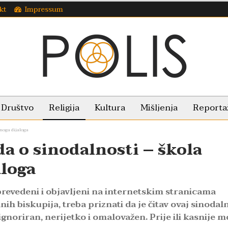
kt
Impressum
Društvo
Religija
Kultura
Mišljenja
Reporta
noga dijaloga
a o sinodalnosti – škola
loga
revedeni i objavljeni na internetskim stranicama
h biskupija, treba priznati da je čitav ovaj sinodaln
noriran, nerijetko i omalovažen. Prije ili kasnije m