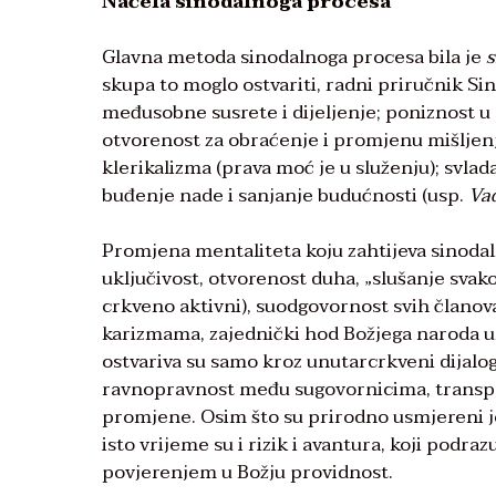
Načela sinodalnoga procesa
Glavna metoda sinodalnoga procesa bila je
s
skupa to moglo ostvariti, radni priručnik Si
međusobne susrete i dijeljenje; poniznost u 
otvorenost za obraćenje i promjenu mišljenj
klerikalizma (prava moć je u služenju); svla
buđenje nade i sanjanje budućnosti (usp.
Va
Promjena mentaliteta koju zahtijeva sinodaln
uključivost, otvorenost duha, „slušanje svakog
crkveno aktivni), suodgovornost svih članov
karizmama, zajednički hod Božjega naroda u
ostvariva su samo kroz unutarcrkveni dijalog,
ravnopravnost među sugovornicima, transpa
promjene. Osim što su prirodno usmjereni jed
isto vrijeme su i rizik i avantura, koji podra
povjerenjem u Božju providnost.