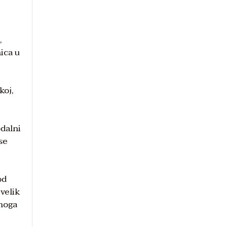
,
ica u
koj,
odalni
se
od
velik
lnoga