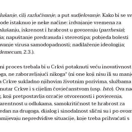
lušanje
, cilj
razlučivanje
, a put
sudjelovanje
. Kako bi se s
node istaknuo je neke načine: izdvajanje vremena za
slušanju, iskrenost i hrabrost u govorenju (
parrhesia
);
a; napuštanje predrasuda i stereotipa; pobjeda bolesti
davanje virusa samodopadnosti; nadilaženje ideologija;
demecum
, 2.3.).
i proces trebala bi u Crkvi potaknuti veću inovativnost 
a, ne zaboravljajući nikoga“ (ni one koji nisu ili su manj
a Crkve sukladno njihovim životnim pozivima, službama 
nutar Crkve i s cijelim čovječanstvom (usp.
Isto
). Ova n
 koji pretpostavlja ozračje otvorenosti i povjerenja,
rentnost u odlukama, samokritičnost te hrabrost za
an na drugoga, dijalog i sinodalnost slični su i po ovom
zumijevaju nepredvidive situacije, koje treba prihvaćati s