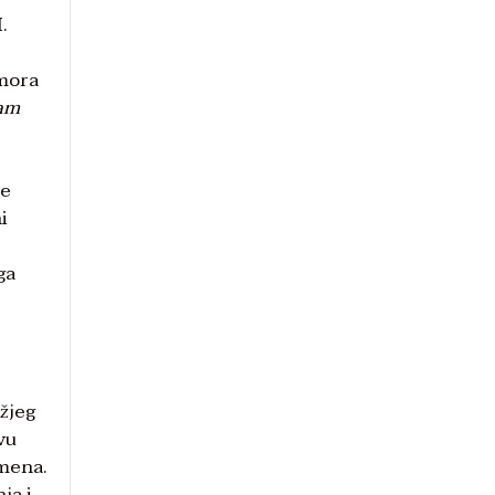
.
 mora
iam
me
i
ga
žjeg
vu
emena.
ja i