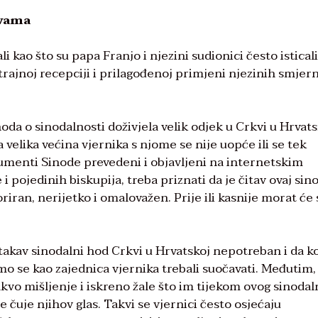
kvama
i kao što su papa Franjo i njezini sudionici često isticali
 trajnoj recepciji i prilagođenoj primjeni njezinih smjern
oda o sinodalnosti doživjela velik odjek u Crkvi u Hrvats
 a velika većina vjernika s njome se nije uopće ili se tek
umenti Sinode prevedeni i objavljeni na internetskim
pojedinih biskupija, treba priznati da je čitav ovaj sin
ran, nerijetko i omalovažen. Prije ili kasnije morat će 
takav sinodalni hod Crkvi u Hrvatskoj nepotreban i da k
o se kao zajednica vjernika trebali suočavati. Međutim, 
 takvo mišljenje i iskreno žale što im tijekom ovog sinoda
 čuje njihov glas. Takvi se vjernici često osjećaju