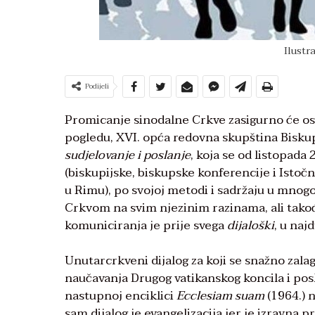
Ilustr
Podijeli
Promicanje sinodalne Crkve zasigurno će ost
pogledu, XVI. opća redovna skupština Bisk
sudjelovanje i poslanje
, koja se od listopada 
(biskupijske, biskupske konferencije i Istoč
u Rimu), po svojoj metodi i sadržaju u mnog
Crkvom na svim njezinim razinama, ali tako
komuniciranja je prije svega
dijaloški
, u naj
Unutarcrkveni dijalog za koji se snažno zalag
naučavanja Drugog vatikanskog koncila i posli
nastupnoj enciklici
Ecclesiam suam
(1964.) n
sam dijalog je evangelizacija jer je izravna 