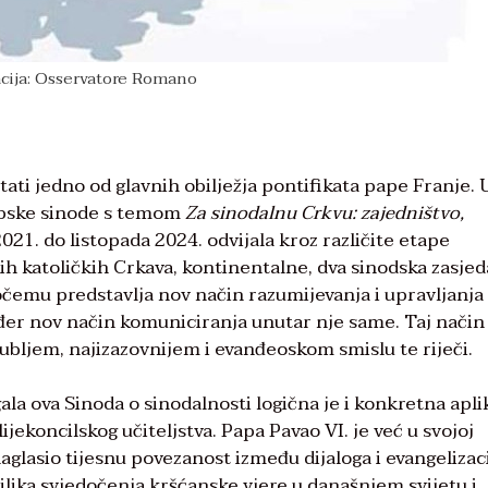
acija: Osservatore Romano
ati jedno od glavnih obilježja pontifikata pape Franje.
upske sinode s temom
Za sinodalnu Crkvu: zajedništvo,
2021. do listopada 2024. odvijala kroz različite etape
nih katoličkih Crkava, kontinentalne, dva sinodska zasje
očemu predstavlja nov način razumijevanja i upravljanja
đer nov način komuniciranja unutar nje same. Taj način
dubljem, najizazovnijem i evanđeoskom smislu te riječi.
ala ova Sinoda o sinodalnosti logična je i konkretna apli
jekoncilskog učiteljstva. Papa Pavao VI. je već u svojoj
aglasio tijesnu povezanost između dijaloga i evangelizaci
prilika svjedočenja kršćanske vjere u današnjem svijetu i