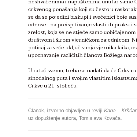
neshvaćenima i napuštenima unutar same Cr
crkvenog ponašanja koji su često u raskorak
se da se pojedini biskupi i svećenici boje su
odnose i na preispitivanje vlastitih praksi i 
zrelost, koja se ne stječe samo uobičajenom
društvom i širom vjerničkom zajednicom. Nij
poticaj za veće uključivanja vjernika laika, 
upoznavanje različitih članova Božjega naro
Unatoč svemu, treba se nadati da će Crkva 
sinodalnog puta i svojim vlastitim iskustvi
Crkve u 21. stoljeću.
Članak, izvorno objavljen u reviji
Kana – Kršćans
uz dopuštenje autora, Tomislava Kovača.