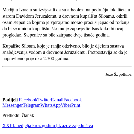
Mediji u Izraelu su izvijestili da su arheolozi na području lokaliteta u
starom Davidom Jeruzalemu, u drevnom kupalištu Siloamu, otkrili
osam stepenica kojima je vjerojatno morao proći slijepac od rođenja
da bi se umio u kupalištu, što mu je zapovjedio Isus kako bi ovaj
progledao. Stepenice su bile zatrpane dvije tisuće godina.
Kupalište Siloam, koje je ranije otkriveno, bilo je dijelom sustava
snabdjevenija vodom u drevnom Jeruzalemu. Pretpostavlja se da je
napravljeno prije oko 2.700 godina.
Jozo Š., polis.ba
Podijeli
Facebook
Twitter
E-mail
Facebook
Messenger
Telegram
WhatsApp
Viber
Print
Prethodni članak
XXIII. nedjelja kroz godinu | Izazov zajedništva