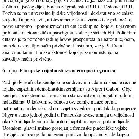
suština najvećeg dijela boraca za građansku BiH i u Federaciji BiH.
Poziva se na univerzalne ljudske vrijednosti i deklarativno se zalaže
za jednaka prava svih, a istovremeno se u stvarnosti događa nešto
posve suprotno – ponor između tri etniče skupine, koje su uglavnom
prihvatile nacionalističku paradigmu, stalno je širi i dublji. Političkim
elitama je to potrebno radi njihovog prosperiteta, a i narodu je, očito,
na neki neshvatljiv način privlačno. Uostalom, već je S. Freud
analizirao tamnu ljudsku sklonost kojoj je samouništenje na
zavodljiv način privlačno.
Europske vrijednosti izvan europskih granica
6. rujna:
Zadnje dvije afričke zemlje koje su državnim udarima zbacile režime
lojalne zapadnim demokratskim zemljama su Niger i Gabon. Obje
zemlje su s ekstremno siromašnim stanovništvom i bogatim rudnim
nalazištima. U kakvom se odnosu ove zemlje nalaze prema
patronatima u demokratskom svijetu svjedoči i podatak da primjerice
Niger u samo jednoj godini u Francusku izveze uranija u vrijednosti
oko 3.5 milijarde eura a da pritom naplati manje od pola milijarde.
Uostalom, glavni smisao postojanja francuske plaćeničke vojske
(Legije stranaca) je da na terenu pomažu da opstanu vlade koje su