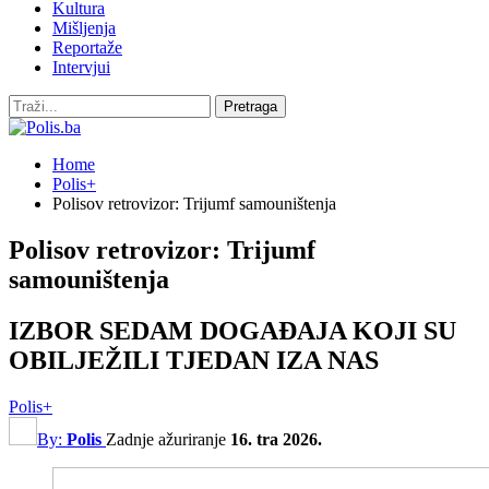
Kultura
Mišljenja
Reportaže
Intervjui
Home
Polis+
Polisov retrovizor: Trijumf samouništenja
Polisov retrovizor: Trijumf
samouništenja
IZBOR SEDAM DOGAĐAJA KOJI SU
OBILJEŽILI TJEDAN IZA NAS
Polis+
By:
Polis
Zadnje ažuriranje
16. tra 2026.