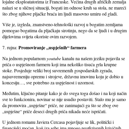
lojalne eksploatatorima iz Francuske. Većina drugih afričkih zemalja
nalazi se u sličnoj situaciji, bogati im odnose kruh sa stola, ne mareći
što zbog njihove pljačke braća im ljudi masovno umiru od gladi.
Više je, izgleda, znanstveno-tehnološki razvoj u bogatim zemljama
pomogao bogatima da pljačkaju sirotinju, nego da se ljudi i u drugim
dijelovima svijeta okoriste ovim razvojem.
Promoviranje „uspješnih“ farmera
7. rujna:
Na jednom popularnom
youtube
kanalu na našem jeziku pojavila se
priča o uspješnom farmeru koji ima nekoliko tisuća grla krupne
stoke. Posjeduje veliki broj suvremenih gospodarskih zgrada,
najsuvremeniju opremu i strojeve, državnu imovinu koju je dobio u
koncesiju…, sve potrebno za uspješnost i uzornost.
Međutim, ključno pitanje kako je do svega toga došao i na koji način
sve to funkcionira, novinar se nije usudio postaviti. Stalo mu je samo
da promovira „uspješne“ priče, ne zanimajući ga što se zbog ove
„uspješne“ priče deseci drugih priča nikada neće ispričati.
U jednom romanu Javiera Cercasa pojavljuje se lik, politički i
financijski moćan, koji iza sebe ima mnogo neotkrivenih krivičnih