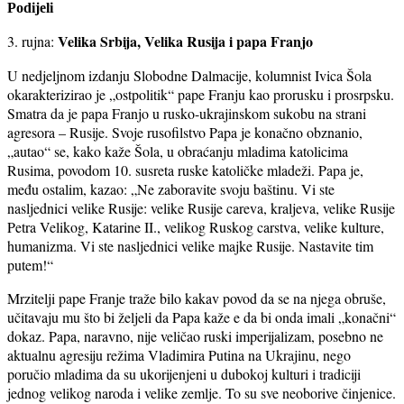
Podijeli
Velika Srbija, Velika Rusija i papa Franjo
3. rujna:
U nedjeljnom izdanju Slobodne Dalmacije, kolumnist Ivica Šola
okarakterizirao je „ostpolitik“ pape Franju kao prorusku i prosrpsku.
Smatra da je papa Franjo u rusko-ukrajinskom sukobu na strani
agresora – Rusije. Svoje rusofilstvo Papa je konačno obznanio,
„autao“ se, kako kaže Šola, u obraćanju mladima katolicima
Rusima, povodom 10. susreta ruske katoličke mladeži. Papa je,
među ostalim, kazao: „Ne zaboravite svoju baštinu. Vi ste
nasljednici velike Rusije: velike Rusije careva, kraljeva, velike Rusije
Petra Velikog, Katarine II., velikog Ruskog carstva, velike kulture,
humanizma. Vi ste nasljednici velike majke Rusije. Nastavite tim
putem!“
Mrzitelji pape Franje traže bilo kakav povod da se na njega obruše,
učitavaju mu što bi željeli da Papa kaže e da bi onda imali „konačni“
dokaz. Papa, naravno, nije veličao ruski imperijalizam, posebno ne
aktualnu agresiju režima Vladimira Putina na Ukrajinu, nego
poručio mladima da su ukorijenjeni u dubokoj kulturi i tradiciji
jednog velikog naroda i velike zemlje. To su sve neoborive činjenice.