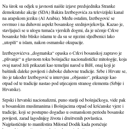
Na širok su odjek u javnosti naišle izjave predsjednika Stranke
demokratske akcije (SDA) Bakira Izetbegovića za televizijski kanal
na arapskom jeziku (Al Arabia). Među ostalim, Izetbegović se
osvrnuo i na duhovni aspekt bosanskog srednjovjekovlja. Kazao je,
stavljajući se u ulogu tumača vjerskih dogmi, da je učenje Crkve
bosanske bilo blisko islamu te da su se njezini sljedbenici lako
„utopili“ u islam, nakon osmanske okupacije.
Izetbegovićeva „dogmatska“ opaska o Crkvi bosanskoj zapravo je
„plivanje“ u glavnom toku bošnjačke nacionalističke mitologije, koja
ovaj narod želi prikazati kao temeljni narod u BiH, onaj koji je
baštinik daleke povijesti i duboke duhovne tradicije. Srbe i Hrvate se,
što je također Izetbegović u intervjuu „objasnio“, prikazuje kao
otpad od te tradicije nastao pod utjecajem stranog elementa (Srbije i
Hrvatske).
Srpski i hrvatski nacionalizmi, puno stariji od bošnjačkoga, vide pak
u bosanskim muslimanima i Bošnjacima otpad od kršćanske vjere i
tradicije, koji se postupno događao u osmanskom periodu bosanske
povijesti, zarad lagodnijeg života i društvenih povlastica.
Najplastičnije to manifestira Milorad Dodik kada poručuje