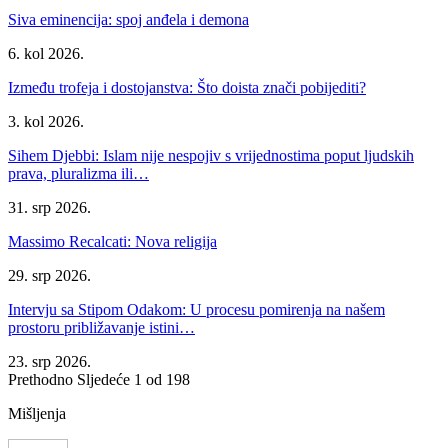
Siva eminencija: spoj anđela i demona
6. kol 2026.
Između trofeja i dostojanstva: Što doista znači pobijediti?
3. kol 2026.
Sihem Djebbi: Islam nije nespojiv s vrijednostima poput ljudskih
prava, pluralizma ili…
31. srp 2026.
Massimo Recalcati: Nova religija
29. srp 2026.
Intervju sa Stipom Odakom: U procesu pomirenja na našem
prostoru približavanje istini…
23. srp 2026.
Prethodno
Sljedeće
1 od 198
Mišljenja