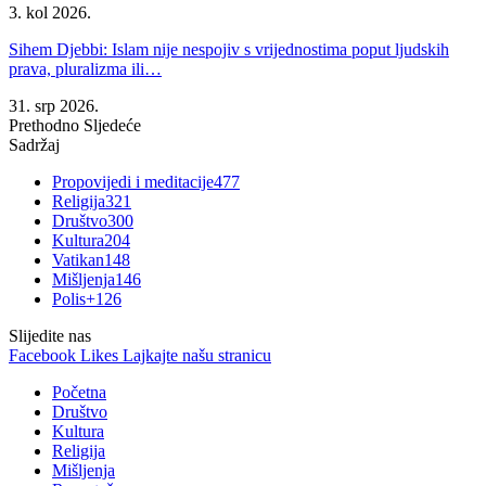
3. kol 2026.
Sihem Djebbi: Islam nije nespojiv s vrijednostima poput ljudskih
prava, pluralizma ili…
31. srp 2026.
Prethodno
Sljedeće
Sadržaj
Propovijedi i meditacije
477
Religija
321
Društvo
300
Kultura
204
Vatikan
148
Mišljenja
146
Polis+
126
Slijedite nas
Facebook
Likes
Lajkajte našu stranicu
Početna
Društvo
Kultura
Religija
Mišljenja