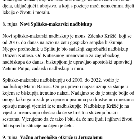
djela, uključujući i ubojstvo, a koji s pozicije moći nemoćnima dijeli
lekcije o životu i moralu.
Novi Splitsko-makarski nadbiskup
8. rujna:
Novi splitsko-makarski nadbiskup je mons. Zdenko Križić, koji se
od 2016. do danas nalazio na čelu gospićko-senjske biskupije.
Njegov prethodnik u Splitu je bio sadašnji zagrebački nadbiskup
Dražen Kutleša. Od Kutlešinog imenovanja za zagrebačkog
nadbiskupa do danas, biskupijom je upravljao apostolski upravitelj
Želimir Puljić, zadarski nadbiskup u miru.
Splitsko-makarsku nadbiskupiju od 2000. do 2022. vodio je
nadbiskup Marin Barišić. On je upravo i najzaslužniji za stanje u
kojem se biskupija trenutno nalazi. Nadajmo se da je stanje bolje od
onoga kako ga u zadnje vrijeme u pismima po društvenim mrežama
opisuju mnogi vjernici iz te nadbiskupije. Nadbiskup Križić je na
vijest o imenovanju obećao da će se trošiti u služenju braći i
sestrama. Vjerujemo da će tako i biti, da će mu ljudi i njihovi životi
biti ispred institucije na čijem je čelu.
Važno arheološko otkriće u Jeruzalemu
9. rujna: