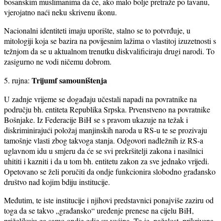
bosanskim muslimanima da će, ako malo bolje pretraže po tavanu,
vjerojatno naći neku skrivenu ikonu.
Nacionalni identiteti imaju uporište, stalno se to potvrđuje, u
mitologiji koja se bazira na povijesnim lažima o vlastitoj izuzetnosti s
težnjom da se u aktualnom trenutku diskvalificiraju drugi narodi. To
zasigurno ne vodi ničemu dobrom.
Trijumf samouništenja
5. rujna:
U zadnje vrijeme se događaju učestali napadi na povratnike na
području bh. entiteta Republika Srpska. Prvenstveno na povratnike
Bošnjake. Iz Federacije BiH se s pravom ukazuje na težak i
diskriminirajući položaj manjinskih naroda u RS-u te se prozivaju
tamošnje vlasti zbog takvoga stanja. Odgovori nadležnih iz RS-a
uglavnom idu u smjeru da će se svi prekršitelji zakona i nasilnici
uhititi i kazniti i da u tom bh. entitetu zakon za sve jednako vrijedi.
Opetovano se želi poručiti da ondje funkcionira slobodno građansko
društvo nad kojim bdiju institucije.
Međutim, te iste institucije i njihovi predstavnici ponajviše zaziru od
toga da se takvo „građansko“ uređenje prenese na cijelu BiH,
priželjkuju ga samo ondje gdje su većina. To je, nažalost, prikrivena