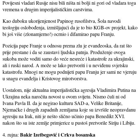
Povijesni vladari Rusije nisu bili ništa ni bolji ni gori od vladara toga
vremena u drugim imperijalističkim carstvima.
Kao duboku ukorijenjenost Papinog rusofilstva, Šola navodi
teologiju oslobođenja, izmišljajući da je to bio KGB-ov projekt, kako
bi još više (zlonamjerno!) ocrnio i difamirao papu Franju.
Pozicija pape Franje u odnosu prema zlu je evanđeoska, da rat što
prije prestane i da se zaustavi ljudska patnja. Produženje ovoga
sukoba može voditi samo do veće nesreće i katastrofe za ukrajinski,
ali i ruski narod. A može se lako pretvoriti i u neviđenu svjetsku
katastrofu. Mnogi ne mogu podnijeti papu Franju jer sami ne vjeruju
u snagu evanđelja i Kristovog mirotvorstva.
Uostalom, nije aktualna imperijalistička agresija Vladimira Putina na
Ukrajina neka naročita novost u ovom svijetu. Nismo čuli ni od
Ivana Pavla II. da je negirao kulturu SAD-a, Velike Britanije,
Njemačke i drugih zapadnih zemljama koje su izvršile neopravdanu
agresiju na Irak, niti je nešto slično učinio papa Benedikt XVI.
nakon što su iste zemlje primjerice u pustoš pretvorile Siriju i Libiju.
Bakir Izetbegović i Crkva bosanska
4. rujna: