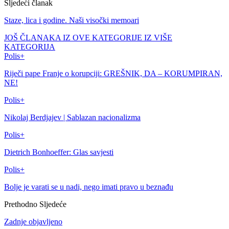
Sljedeći članak
Staze, lica i godine. Naši visočki memoari
JOŠ ČLANAKA IZ OVE KATEGORIJE
IZ VIŠE
KATEGORIJA
Polis+
Riječi pape Franje o korupciji: GREŠNIK, DA – KORUMPIRAN,
NE!
Polis+
Nikolaj Berdjajev | Sablazan nacionalizma
Polis+
Dietrich Bonhoeffer: Glas savjesti
Polis+
Bolje je varati se u nadi, nego imati pravo u beznađu
Prethodno
Sljedeće
Zadnje objavljeno