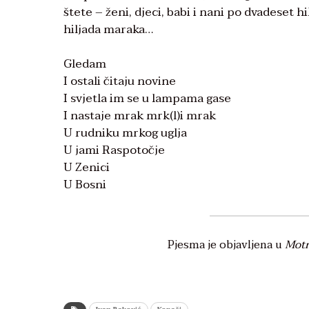
štete – ženi, djeci, babi i nani po dvadeset 
hiljada maraka…
Gledam
I ostali čitaju novine
I svjetla im se u lampama gase
I nastaje mrak mrk(l)i mrak
U rudniku mrkog uglja
U jami Raspotočje
U Zenici
U Bosni
Pjesma je objavljena u
Motr