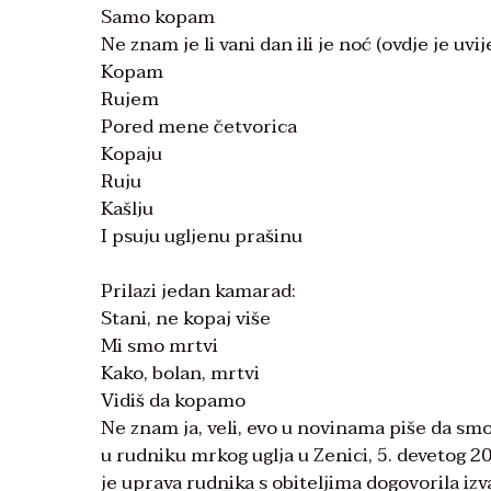
Samo kopam
Ne znam je li vani dan ili je noć (ovdje je uvi
Kopam
Rujem
Pored mene četvorica
Kopaju
Ruju
Kašlju
I psuju ugljenu prašinu
Prilazi jedan kamarad:
Stani, ne kopaj više
Mi smo mrtvi
Kako, bolan, mrtvi
Vidiš da kopamo
Ne znam ja, veli, evo u novinama piše da smo
u rudniku mrkog uglja u Zenici, 5. devetog 201
je uprava rudnika s obiteljima dogovorila 