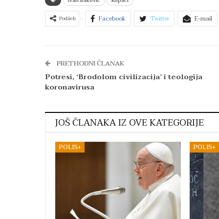
Ivan Baković
Kopači
Facebook
Twitter
E-mail
Podijeli
PRETHODNI ČLANAK
Potresi, ‘Brodolom civilizacija’ i teologija
koronavirusa
JOŠ ČLANAKA IZ OVE KATEGORIJE
POLIS+
POLIS+