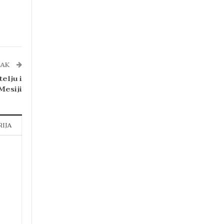
NAK
telju i
Mesiji
RIJA