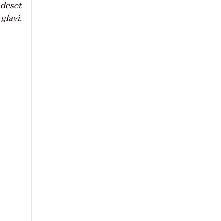
adeset
glavi.