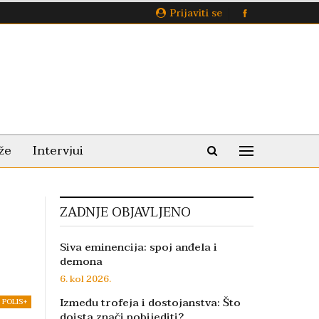
Prijaviti se
že
Intervjui
ZADNJE OBJAVLJENO
Siva eminencija: spoj anđela i
demona
6. kol 2026.
Između trofeja i dostojanstva: Što
POLIS+
doista znači pobijediti?