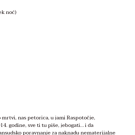
jek noć)
 mrtvi, nas petorica, u jami Raspotočje,
4. godine, sve ti tu piše, jebogati… i da
izvansudsko poravnanje za naknadu nematerijalne