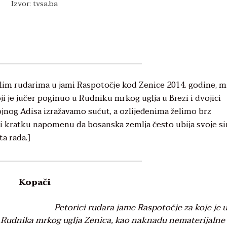
Izvor: tvsa.ba
alim rudarima u jami Raspotočje kod Zenice 2014. godine, m
 je jučer poginuo u Rudniku mrkog uglja u Brezi i dvojici
kojnog Adisa izražavamo sućut, a ozlijeđenima želimo brz
jeli kratku napomenu da bosanska zemlja često ubija svoje s
]
a rada.
Kopači
Petorici rudara jame Raspotočje za koje je 
Rudnika mrkog uglja Zenica, kao naknadu nematerijalne 