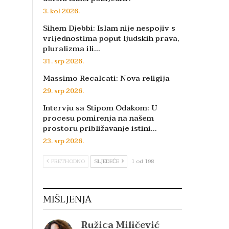
3. kol 2026.
Sihem Djebbi: Islam nije nespojiv s
vrijednostima poput ljudskih prava,
pluralizma ili…
31. srp 2026.
Massimo Recalcati: Nova religija
29. srp 2026.
Intervju sa Stipom Odakom: U
procesu pomirenja na našem
prostoru približavanje istini…
23. srp 2026.
PRETHODNO
SLJEDEĆE
1 od 198
MIŠLJENJA
Ružica Miličević