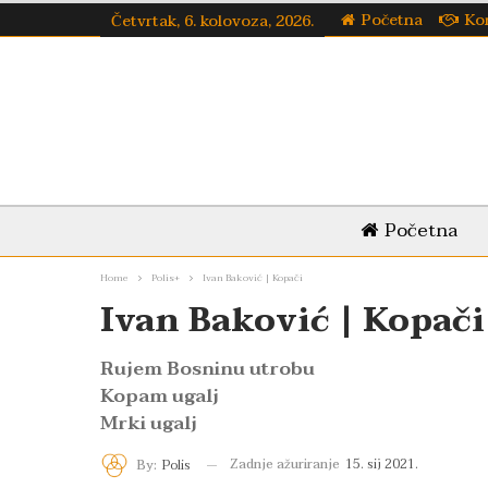
Početna
Ko
Četvrtak, 6. kolovoza, 2026.
Početna
Home
Polis+
Ivan Baković | Kopači
Ivan Baković | Kopači
Rujem Bosninu utrobu
Kopam ugalj
Mrki ugalj
Zadnje ažuriranje
15. sij 2021.
By:
Polis