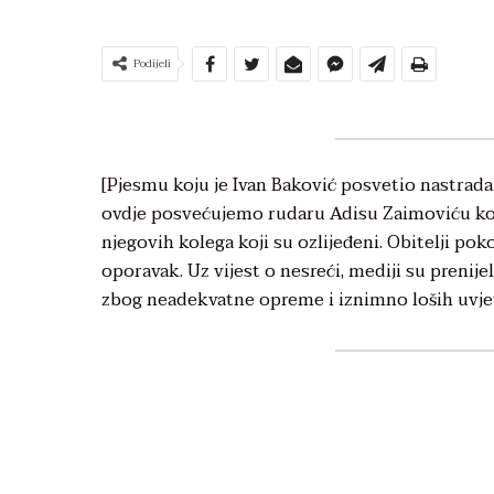
Podijeli
[Pjesmu koju je Ivan Baković posvetio nastrad
ovdje posvećujemo rudaru Adisu Zaimoviću koji
njegovih kolega koji su ozlijeđeni. Obitelji po
oporavak. Uz vijest o nesreći, mediji su preni
zbog neadekvatne opreme i iznimno loših uvjet