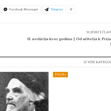
Facebook Messenger
Telegram
SLJEDEĆI ČLA
II. nedjelja kroz godinu | Od učitelja k Prija
IZ VIŠE KATEGO
POLIS+