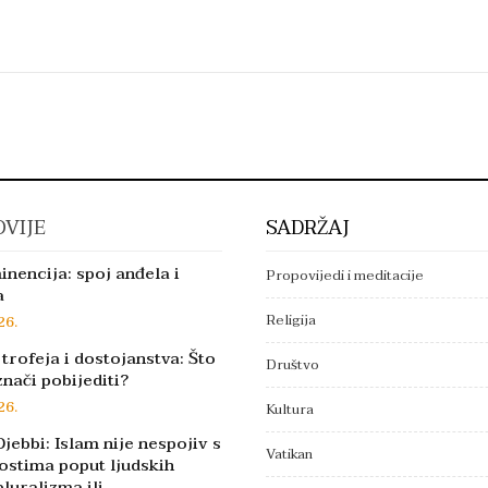
VIJE
SADRŽAJ
inencija: spoj anđela i
Propovijedi i meditacije
a
Religija
26.
trofeja i dostojanstva: Što
Društvo
znači pobijediti?
26.
Kultura
jebbi: Islam nije nespojiv s
Vatikan
ostima poput ljudskih
pluralizma ili…