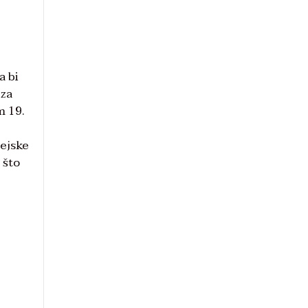
a bi
 za
m 19.
zejske
 što