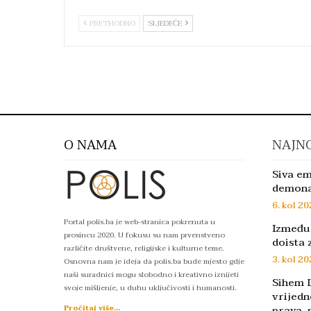
PRETHODNO
SLJEDEĆE
O NAMA
NAJNO
Siva em
demon
6. kol 20
Portal polis.ba je web-stranica pokrenuta u
Između 
prosincu 2020. U fokusu su nam prvenstveno
doista 
različite društvene, religijske i kulturne teme.
3. kol 20
Osnovna nam je ideja da polis.ba bude mjesto gdje
naši suradnici mogu slobodno i kreativno iznijeti
Sihem D
svoje mišljenje, u duhu uključivosti i humanosti.
vrijedn
prava, 
Pročitaj više...