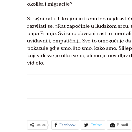
okoliša i migracije?
Strašni rat u Ukrajini je trenutno najdrasti
razvijati se. »Rat započinje u ljudskom srcu
papa Franjo. Svi smo obvezni rasti u mentalite
uviđavniji, empatičniji. Sve to omogućuje da
pokazuje gdje smo, što smo, kako smo. Slije
koji vidi sve je otkriveno, ali mu je nevidljiv 
vidjelo.
Facebook
Twitter
E-mail
Podijeli