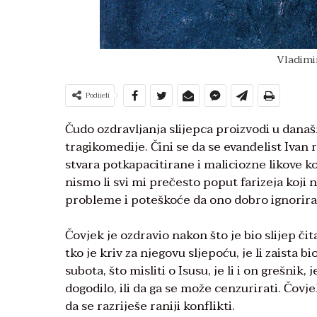
Vladimir
Podijeli
Čudo ozdravljanja slijepca proizvodi u da
tragikomedije. Čini se da se evanđelist Iva
stvara potkapacitirane i maliciozne likove koj
nismo li svi mi prečesto poput farizeja koji n
probleme i poteškoće da ono dobro ignorira
Čovjek je ozdravio nakon što je bio slijep či
tko je kriv za njegovu sljepoću, je li zaista b
subota, što misliti o Isusu, je li i on grešnik, 
dogodilo, ili da ga se može cenzurirati. Čovje
da se razriješe raniji konflikti.