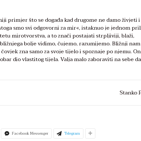
čniji primjer što se događa kad drugome ne damo živjeti i
, stoga smo svi odgovorni za mir«, istaknuo je jednom pri
tu mirotvorstva, a to znači postajati strpljiviji, blaži,
 bližnjega bolje vidimo, čujemo, razumijemo. Bližnji nam
p čovjek zna samo za svoje tijelo i spoznaje po njemu. 
dobar dio vlastitog tijela. Valja malo zaboraviti na sebe da
Stanko 
Facebook Messenger
Telegram