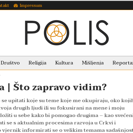
takt
Impressum
Društvo
Religija
Kultura
Mišljenja
Reporta
?
a | Što zapravo vidim?
 se upitati koje su teme koje me okupiraju, oko koji
voja drugih ljudi ili su fokusirani na mene i moju
ožiti u sebe kako bi pomogao drugima – kao svećen
nati se s aktualnim procesima razvoja u Crkvi i
 vjernik informirati se o velikim temama sadašnjosti