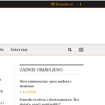
Prijaviti se
že
Intervjui
ZADNJE OBJAVLJENO
h
Siva eminencija: spoj anđela i
demona
ik
6. kol 2026.
Između trofeja i dostojanstva: Što
 i
doista znači pobijediti?