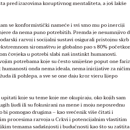
a pred izazovima koruptivnog mentaliteta, a još lakše
nam se konformistički nameće i svi smo mu po inerciji
 mjere da nema puno potrebitih. Premda je nesumnjivo d
odarski razvoj i socijalni sustavi osigurali pristojnu skrb
e u ekstremnom siromaštvu je globalno pao s 80% početko
m čovjeka u potrebi slabi naš instinkt humanosti.
 svojim potrebama koje su često smiješne poput one fari
kt humanosti onda nema ideala, nema inicijative za ničim
ožuda ili pohlepa, a sve se one daju kroz vjeru lijepo
 upitati koje su teme koje me okupiraju, oko kojih sam
rugih ljudi ili su fokusirani na mene i moju neposrednu
o bi pomogao drugima – kao svećenik više čitati i
nim procesima razvoja u Crkvi i potencijalnim vlastitim
likim temama sadašnjosti i budućnosti kao što su zaštita