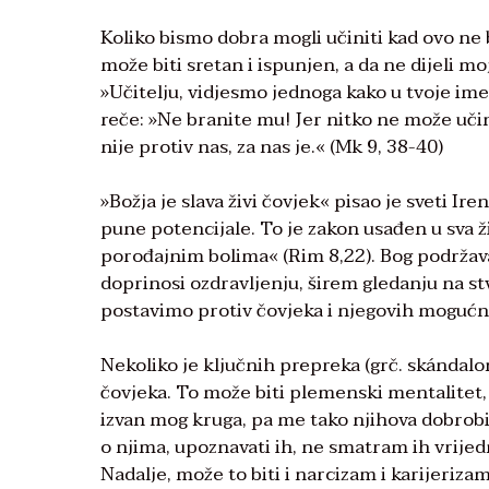
Koliko bismo dobra mogli učiniti kad ovo ne 
može biti sretan i ispunjen, a da ne dijeli 
»Učitelju, vidjesmo jednoga kako u tvoje ime
reče: »Ne branite mu! Jer nitko ne može uči
nije protiv nas, za nas je.« (Mk 9, 38-40)
»Božja je slava živi čovjek« pisao je sveti Ire
pune potencijale. To je zakon usađen u sva ži
porođajnim bolima« (Rim 8,22). Bog podržava,
doprinosi ozdravljenju, širem gledanju na stv
postavimo protiv čovjeka i njegovih mogućno
Nekoliko je ključnih prepreka (grč. skándalo
čovjeka. To može biti plemenski mentalitet,
izvan mog kruga, pa me tako njihova dobrobit
o njima, upoznavati ih, ne smatram ih vrije
Nadalje, može to biti i narcizam i karijerizam