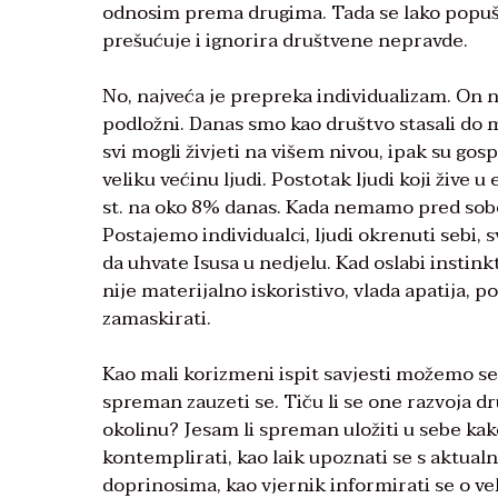
odnosim prema drugima. Tada se lako popušt
prešućuje i ignorira društvene nepravde.
No, najveća je prepreka individualizam. On 
podložni. Danas smo kao društvo stasali do
svi mogli živjeti na višem nivou, ipak su gosp
veliku većinu ljudi. Postotak ljudi koji živ
st. na oko 8% danas. Kada nemamo pred sobo
Postajemo individualci, ljudi okrenuti sebi,
da uhvate Isusa u nedjelu. Kad oslabi instin
nije materijalno iskoristivo, vlada apatija, p
zamaskirati.
Kao mali korizmeni ispit savjesti možemo se
spreman zauzeti se. Tiču li se one razvoja d
okolinu? Jesam li spreman uložiti u sebe kak
kontemplirati, kao laik upoznati se s aktual
doprinosima, kao vjernik informirati se o ve