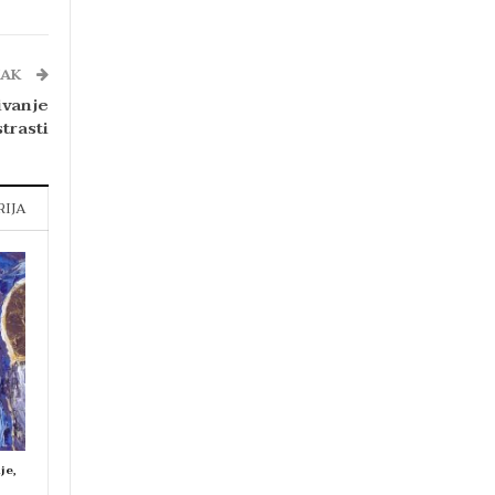
NAK
ivanje
trasti
RIJA
je,