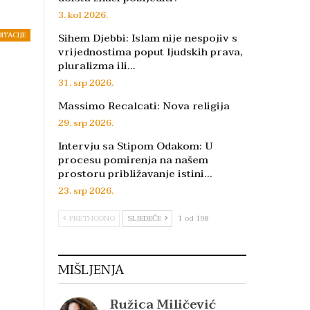
3. kol 2026.
DITACIJE
Sihem Djebbi: Islam nije nespojiv s
vrijednostima poput ljudskih prava,
pluralizma ili…
31. srp 2026.
Massimo Recalcati: Nova religija
29. srp 2026.
Intervju sa Stipom Odakom: U
procesu pomirenja na našem
prostoru približavanje istini…
23. srp 2026.
PRETHODNO
SLJEDEĆE
1 od 198
MIŠLJENJA
Ružica Miličević