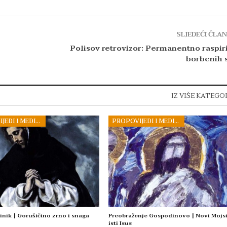
SLJEDEĆI ČLA
Polisov retrovizor: Permanentno raspir
borbenih s
IZ VIŠE KATEGO
PROPOVIJEDI I MEDITACIJE
PROPOVIJEDI I MEDITACIJE
inik | Gorušičino zrno i snaga
Preobraženje Gospodinovo | Novi Mojsi
isti Isus