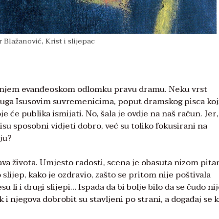
 Blažanović, Krist i slijepac
našnjem evanđeoskom odlomku pravu dramu. Neku vrst
n ruga Isusovim suvremenicima, poput dramskog pisca koj
e će publika ismijati. No, šala je ovdje na naš račun. Jer,
isu sposobni vidjeti dobro, već su toliko fokusirani na
ju?
tava života. Umjesto radosti, scena je obasuta nizom pitan
io slijep, kako je ozdravio, zašto se pritom nije poštivala
jesu li i drugi slijepi… Ispada da bi bolje bilo da se čudo nij
k i njegova dobrobit su stavljeni po strani, a događaj se k