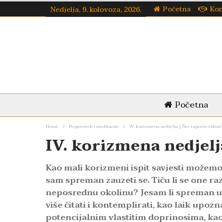
Početna
Kon
Nedjelja, 9. kolovoza, 2026.
Početna
Home
Propovijedi i meditacije
IV. korizmena nedjelja | Što zapravo vidim
IV. korizmena nedjelj
Kao mali korizmeni ispit savjesti možemo
sam spreman zauzeti se. Tiču li se one raz
neposrednu okolinu? Jesam li spreman ul
više čitati i kontemplirati, kao laik upoz
potencijalnim vlastitim doprinosima, kao