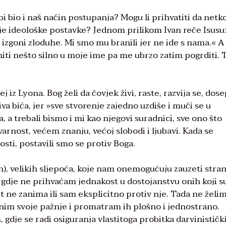
bi bio i naš način postupanja? Mogu li prihvatiti da netk
moje ideološke postavke? Jednom prilikom Ivan reče Isusu
 izgoni zloduhe. Mi smo mu branili jer ne ide s nama.« A
niti nešto silno u moje ime pa me ubrzo zatim pogrditi. 
nej iz Lyona. Bog želi da čovjek živi, raste, razvija se, dos
va bića, jer »sve stvorenje zajedno uzdiše i muči se u
 a trebali bismo i mi kao njegovi suradnici, sve ono što
arnost, većem znanju, većoj slobodi i ljubavi. Kada se
sti, postavili smo se protiv Boga.
n), velikih sljepoća, koje nam onemogućuju zauzeti stra
 gdje ne prihvaćam jednakost u dostojanstvu onih koji s
 ne zanima ili sam eksplicitno protiv nje. Tada ne želim
dnim svoje pažnje i promatram ih plošno i jednostrano.
, gdje se radi osiguranja vlastitoga probitka darvinističk