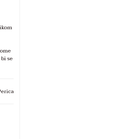
likom
Onome
 bi se
Perica