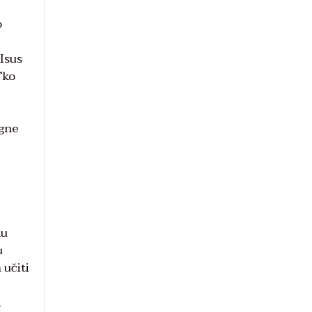
o
:
 Isus
Tko
egne
nu
u
 učiti
i