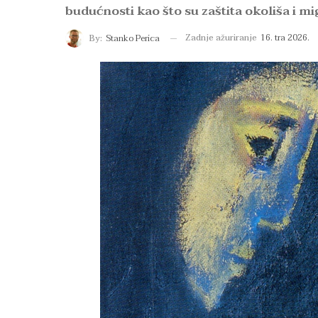
budućnosti kao što su zaštita okoliša i m
Zadnje ažuriranje
16. tra 2026.
By:
Stanko Perica