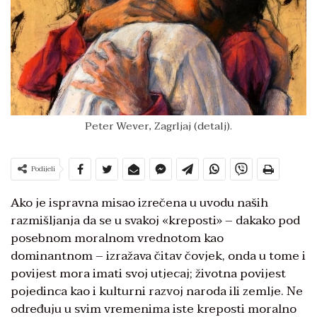
Peter Wever, Zagrljaj (detalj).
Podijeli
Ako je ispravna misao izrečena u uvodu naših
razmišljanja da se u svakoj «kreposti» – dakako pod
posebnom moralnom vrednotom kao
dominantnom – izražava čitav čovjek, onda u tome i
povijest mora imati svoj utjecaj; životna povijest
pojedinca kao i kulturni razvoj naroda ili zemlje. Ne
određuju u svim vremenima iste kreposti moralno