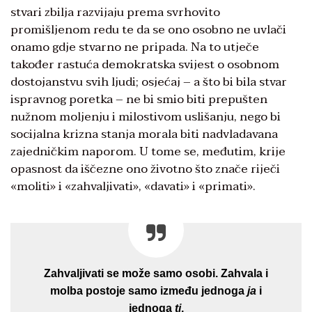
stvari zbilja razvijaju prema svrhovito
promišljenom redu te da se ono osobno ne uvlači
onamo gdje stvarno ne pripada. Na to utječe
također rastuća demokratska svijest o osobnom
dostojanstvu svih ljudi; osjećaj – a što bi bila stvar
ispravnog poretka – ne bi smio biti prepušten
nužnom moljenju i milostivom uslišanju, nego bi
socijalna krizna stanja morala biti nadvladavana
zajedničkim naporom. U tome se, međutim, krije
opasnost da iščezne ono životno što znače riječi
«moliti» i «zahvaljivati», «davati» i «primati».
Zahvaljivati se može samo osobi. Zahvala i
molba postoje samo između jednoga
ja
i
jednoga
ti
.