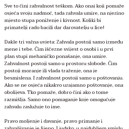
Sve to čini zahvalnost teškom. Ako onaj koji pomaže
osjeća svoju nadmoć, tada zahvala umire, na njezino
mjesto stupa poniženje i kivnost. Koliki bi
primatelji rado bacili dar darovatelju u lice!
Dakle tri važna uvjeta: Zahvala postoji samo između
mene i tebe. Čim iščezne svijest o osobi i u prvi
plan stupi mehaničko ponašanje, ona umire.
Zahvalnost postoji samo u prostoru slobode. Čim
postoji moranje ili vlada traženje, ona je
besmislena. I zahvalnost postoji samo u poštovanju.
Ako se ne osjeća nikakvo uzajamno poštovanje, ona
obolijeva. Tko pomaže, dobro čini ako o tome
razmišlja. Samo ono pomaganje koje omogućuje
zahvalu zaslužuje to ime.
Pravo moljenje i davanje, pravo primanje i
zahvaljivanje je lijepo. Ljudsko, u najdubljem smislu.