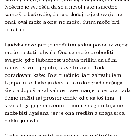
Nošeno je sviješću da se u nevolji stoji zajedno –
samo što baš ovdje, danas, slučajno jest ovaj a ne
onaj, ovaj može a onaj ne može. Sutra može biti
obratno.
Ljudska nevolja nije međutim jedini povod iz kojeg
može nastati zahvala. Ona se može probuditi
svugdje gdje ljubaznost uočava priliku da učini
radost, stvori ljepotu, razvedri život. Tada
obradovani kaže: To si ti učinio, ja ti zahvaljujem!
Lijepo je to. I ako je doista tako da zgrada našega
života dopušta zahvalnosti sve manje prostora, tada
ćemo tražiti taj prostor ondje gdje ga još ima – i
stvarati ga gdje možemo – onom snagom koja ne
može biti ugašena, jer je ona središnja snaga srca,
dakle ljubavlju.
Ovdje želimo svratiti pozornost na nešto što u