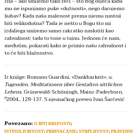
zna – ako smijemo tako reći – što Bog osjeća kada
mu ne ispunjamo puke «dužnosti», nego darujemo
ljubav? Kada naša malenost prema njemu nastoji
biti velikodušna? Tada je nešto u Bogu što mi
izdaljega smijemo samo zakratko naslutiti kao
zahvalnost; tada to tone u tajnu. Jednom će nam,
međutim, pokazati kako je primio našu zahvalnost i
to će biti blaženstvo.
Iz knjige: Romano Guardini, «Dankbarkeit», u:
Tugenden. Meditationen über Gestalten sittlichen
Lebens
, Grünewald-Schöningh, Mainz-Paderborn,
6
2004., 129-137. S njemačkog preveo Ivan Šarčević
Povezano:
O BITI KREPOSTI
;
ISTINOLJUBIVOST
;
PRIHVAĆANJE
;
STRPLJIVOST
;
PRAVEDN