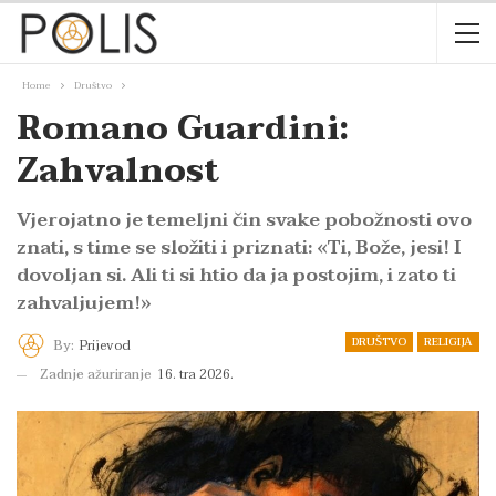
Home
Društvo
Romano Guardini:
Zahvalnost
Vjerojatno je temeljni čin svake pobožnosti ovo
znati, s time se složiti i priznati: «Ti, Bože, jesi! I
dovoljan si. Ali ti si htio da ja postojim, i zato ti
zahvaljujem!»
DRUŠTVO
RELIGIJA
By:
Prijevod
Zadnje ažuriranje
16. tra 2026.