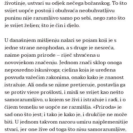
životinje, ustvari su odjek nečega božanskog. To što
svijet uopće postoji i obuhvaća neobuhvatljivu
puninu nije razumljivo samo po sebi, nego zato što
je svijet željen; što je čin i djelo.
U današnjem mišljenju nalazi se pojam koji je s
jedne strane neophodan, a s druge je nesreća,
naime pojam prirode – riječ shvaćena u
novovjekom značenju. Jednom znači sklop onoga
neposredno iskusivoga; cjelina koja je uređena
posvuda važećim zakonima, onako kako je znanost
istražuje. Ali onda se njime pretjeruje, postavlja ga
se protiv vjere prošlosti, i misli se svijet kao nešto
samorazumljivo, u kojem se živi i istražuje i radi, i o
čijem temelju se uopće ne razmišlja. «Priroda» je
sad ono što jest; i tako je kako je, i drukčije ne može
biti. U jednom takvom nazoru umiru najplemenitije
stvari, jer one žive od toga što nisu samorazumljive,