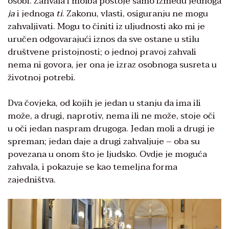
osobi. Zahvala i molba postoje samo između jednoga
ja
i jednoga
ti
. Zakonu, vlasti, osiguranju ne mogu
zahvaljivati. Mogu to činiti iz uljudnosti ako mi je
uručen odgovarajući iznos da sve ostane u stilu
društvene pristojnosti; o jednoj pravoj zahvali
nema ni govora, jer ona je izraz osobnoga susreta u
životnoj potrebi.
Dva čovjeka, od kojih je jedan u stanju da ima ili
može, a drugi, naprotiv, nema ili ne može, stoje oči
u oči jedan naspram drugoga. Jedan moli a drugi je
spreman; jedan daje a drugi zahvaljuje – oba su
povezana u onom što je ljudsko. Ovdje je moguća
zahvala, i pokazuje se kao temeljna forma
zajedništva.