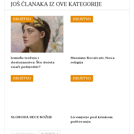
JOŠ ČLANAKA IZ OVE KATEGORIJE
DRUŠTVO
DRUŠTVO
Između trofeja i
Massimo Recalcati: Nova
dostojanstva: Što doista
religija
znači pobijediti?
DRUŠTVO
DRUŠTVO
SLOBODA DECE BOŽIJE
Licemjerje pod krinkom
poštovanja
PRETHODNO
SLJEDEĆE