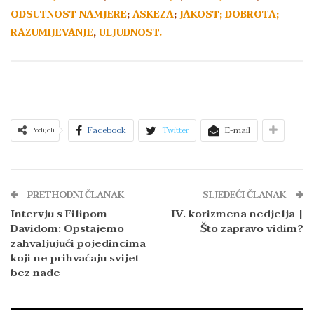
ODSUTNOST
NAMJERE
;
ASKEZA
;
JAKOST;
DOBROTA;
RAZUMIJEVANJE
,
ULJUDNOST.
Facebook
Twitter
E-mail
Podijeli
PRETHODNI ČLANAK
SLJEDEĆI ČLANAK
Intervju s Filipom
IV. korizmena nedjelja |
Davidom: Opstajemo
Što zapravo vidim?
zahvaljujući pojedincima
koji ne prihvaćaju svijet
bez nade