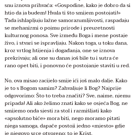
snu iznova prihvaća: «Gospodine, kako je dobro da si
htio da ja budem! Hvala ti što smijem postojati!»
Tada ishlapljuju lažne samorazumljivosti, raspadaju
se mehanizmi o pojmu prirode i preuzetnosti
kulturnog ponosa. Sve između Boga i mene postaje
živo, i stvari se ispravljaju. Nakon toga, u toku dana,
kroz vrtlog htijenja i događanja, one se iznova
prekrivaju; ali one su danas još bile tu i sutra će
rano opet biti, i ponovno će postojanje staviti u red.
No, ova misao zacijelo smije ići još malo dalje. Kako
je to s Bogom samim? Zahvaljuje li Bog? Najprije
odgovorimo: Što to treba značiti? Sve, naime, njemu
pripada! Ali ako želimo znati kako se osjeća Bog, ne
smijemo onda sjesti za stol i razmišljati kako
«apsolutno biće» mora biti, nego moramo pitati
njega samoga, dapače postoji jedno «mjesto» gdje
je njegovo srce otvoreno: to je Krist.