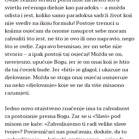
svjetlu rečenoga djeluje kao paradoks – a možda
odista i jest, koliko samo paradoksa sadrži život koji
nije svediv na ikoju formulu! Postoje trenuci u
kojima osjećam da onome nasuprot sebe moram
zahvaliti što jest, ne što je ovo ili ono napravio, nego
što je ovdje. Zapravo besmisao, jer on sebe nije
stvorio – a ipak postoji taj osjećaj! Možda se on,
nesvjesno, upućuje Bogu, jer je on onaj koji je htio
da taj čovjek bude. Jer «biti» je glagol, i ukazuje na
djelovanje. Možda se stoga onaj osjećaj usmjeruje
na neko «djelovanje» koje se ne da više misaono
razumjeti.
Jedno novo otajstveno značenje ima ta zahvalnost
za postojanje prema Bogu. Zar se u «Slavi» pod
misom ne kaže: «Zahvaljujemo ti radi velike slave
tvoje»? Povjesničari nas poučavaju, doduše, da to