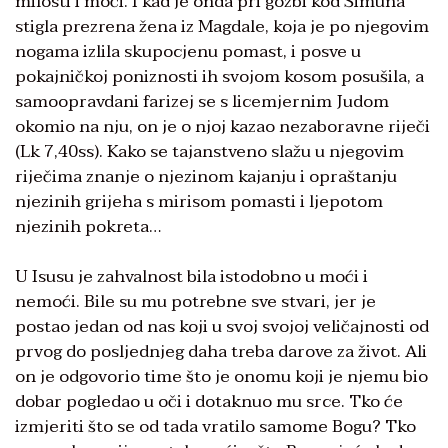
milosti i moći. I kad je onda pri gozbi kod Šimuna
stigla prezrena žena iz Magdale, koja je po njegovim
nogama izlila skupocjenu pomast, i posve u
pokajničkoj poniznosti ih svojom kosom posušila, a
samoopravdani farizej se s licemjernim Judom
okomio na nju, on je o njoj kazao nezaboravne riječi
(Lk 7,40ss). Kako se tajanstveno slažu u njegovim
riječima znanje o njezinom kajanju i opraštanju
njezinih grijeha s mirisom pomasti i ljepotom
njezinih pokreta…
U Isusu je zahvalnost bila istodobno u moći i
nemoći. Bile su mu potrebne sve stvari, jer je
postao jedan od nas koji u svoj svojoj veličajnosti od
prvog do posljednjeg daha treba darove za život. Ali
on je odgovorio time što je onomu koji je njemu bio
dobar pogledao u oči i dotaknuo mu srce. Tko će
izmjeriti što se od tada vratilo samome Bogu? Tko