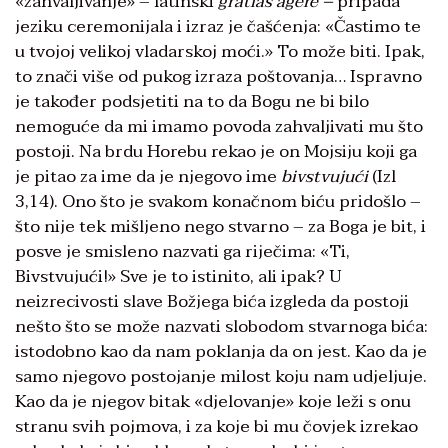
«zahvaljivanje» – latinski
gratias agere –
pripada
jeziku ceremonijala i izraz je čašćenja: «Častimo te
u tvojoj velikoj vladarskoj moći.» To može biti. Ipak,
to znači više od pukog izraza poštovanja… Ispravno
je također podsjetiti na to da Bogu ne bi bilo
nemoguće da mi imamo povoda zahvaljivati mu što
postoji. Na brdu Horebu rekao je on Mojsiju koji ga
je pitao za ime da je njegovo ime
bivstvujući
(Izl
3,14). Ono što je svakom konačnom biću pridošlo –
što nije tek mišljeno nego stvarno – za Boga je bit, i
posve je smisleno nazvati ga riječima: «Ti,
Bivstvujući!» Sve je to istinito, ali ipak? U
neizrecivosti slave Božjega bića izgleda da postoji
nešto što se može nazvati slobodom stvarnoga bića:
istodobno kao da nam poklanja da on jest. Kao da je
samo njegovo postojanje milost koju nam udjeljuje.
Kao da je njegov bitak «djelovanje» koje leži s onu
stranu svih pojmova, i za koje bi mu čovjek izrekao