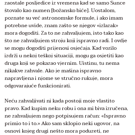
zaostale posljedice iz vremena kad se samo Sunce
štovalo kao numen [božansko biće]. Uostalom,
poznate su već astronomske formule, i ako imam
potrebne uvide, znam zašto se njegov «izlazak»
mora dogoditi. Za to ne zahvaljujem, isto tako kao
što ne zahvaljujem stroju koji ispravno radi. I ovdje
se mogu dogoditi prijenosi osjećaja. Kad vozilo
izdrži u nekoj teškoj situaciji, mogu ga osjetiti kao
druga koji se pokazao vjernim. Uistinu, tu nema
nikakve zahvale. Ako je mašina ispravno
napravljena i njome se stručno rukuje, mora
odgovarajuće funkcionirati.
Neću zahvaljivati ni kada postoji moje vlastito
pravo. Kad kupim neku robu i ona mi biva izručena,
ne zahvaljujem nego potpisujem račun: «Ispravno
primio to i to.» Ako sam sklopio neki ugovor, na
osnovi kojeg drugi nešto mora poduzeti, ne