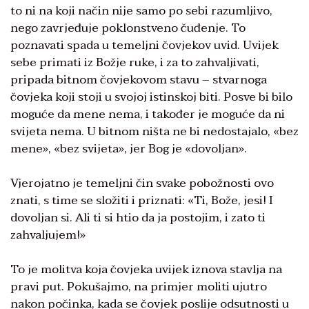
to ni na koji način nije samo po sebi razumljivo,
nego zavrjeđuje poklonstveno čuđenje. To
poznavati spada u temeljni čovjekov uvid. Uvijek
sebe primati iz Božje ruke, i za to zahvaljivati,
pripada bitnom čovjekovom stavu – stvarnoga
čovjeka koji stoji u svojoj istinskoj biti. Posve bi bilo
moguće da mene nema, i također je moguće da ni
svijeta nema. U bitnom ništa ne bi nedostajalo, «bez
mene», «bez svijeta», jer Bog je «dovoljan».
Vjerojatno je temeljni čin svake pobožnosti ovo
znati, s time se složiti i priznati: «Ti, Bože, jesi! I
dovoljan si. Ali ti si htio da ja postojim, i zato ti
zahvaljujem!»
To je molitva koja čovjeka uvijek iznova stavlja na
pravi put. Pokušajmo, na primjer moliti ujutro
nakon počinka, kada se čovjek poslije odsutnosti u