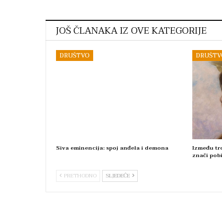
JOŠ ČLANAKA IZ OVE KATEGORIJE
DRUŠTVO
DRUŠTV
Siva eminencija: spoj anđela i demona
Između tro
znači pobi
PRETHODNO
SLJEDEĆE