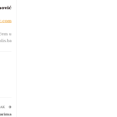
nović
ic.com
ićem u
olis.ba
NAK
darima