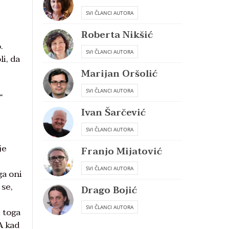
SVI ČLANCI AUTORA
Roberta Nikšić
.
SVI ČLANCI AUTORA
i, da
Marijan Oršolić
SVI ČLANCI AUTORA
“
Ivan Šarčević
SVI ČLANCI AUTORA
je
Franjo Mijatović
SVI ČLANCI AUTORA
ga oni
 se,
Drago Bojić
SVI ČLANCI AUTORA
 toga
A kad