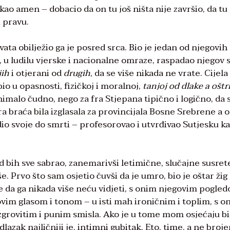
kao amen – dobacio da on tu još ništa nije završio, da tu 
u pravu.
ta obilježio ga je posred srca. Bio je jedan od njegovih
 u ludilu vjerske i nacionalne omraze, raspadao njegov s
jih
i otjerani od
drugih
, da se više nikada ne vrate. Cijela
io u opasnosti, fizičkoj i moralnoj,
tanjoj od dlake a oštri
 nimalo čudno, nego za fra Stjepana tipično i logično, da 
a braća bila izglasala za provincijala Bosne Srebrene a 
io svoje do smrti – profesorovao i utvrđivao Sutjesku k
ad bih sve sabrao, zanemarivši letimične, slučajne susret
. Prvo što sam osjetio čuvši da je umro, bio je oštar žig
 da ga nikada više neću vidjeti, s onim njegovim pogle
ovim glasom i tonom – u isti mah ironičnim i toplim, s o
grovitim i punim smisla. Ako je u tome mom osjećaju bi
odlazak najličniji je, intimni gubitak. Eto, time, a ne broje