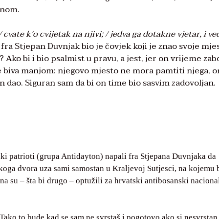
anom.
 cvate k’o cvijetak na njivi; / jedva ga dotakne vjetar, i ve
A fra Stjepan Duvnjak bio je čovjek koji je znao svoje mje
 Ako bi i bio psalmist u pravu, a jest, jer on vrijeme za
e biva manjom: njegovo mjesto ne mora pamtiti njega, o
 dao. Siguran sam da bi on time bio sasvim zadovoljan.
ki patrioti (grupa Antidayton) napali fra Stjepana Duvnjaka da
oga dvora uza sami samostan u Kraljevoj Sutjesci, na kojemu b
ana su – šta bi drugo – optužili za hrvatski antibosanski naciona
 Tako to bude kad se sam ne svrstaš i pogotovo ako si nesvrstan