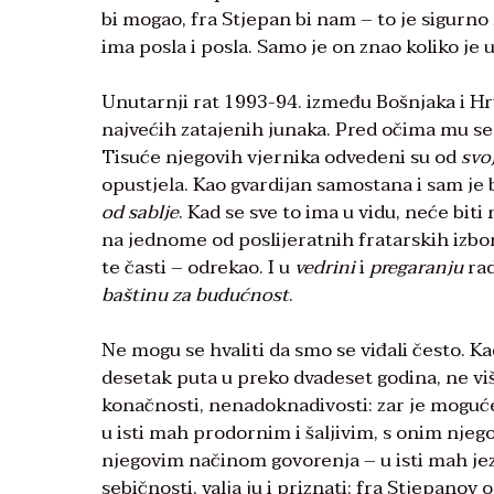
bi mogao, fra Stjepan bi nam – to je sigurno 
ima posla i posla. Samo je on znao koliko je 
Unutarnji rat 1993-94. između Bošnjaka i Hrva
najvećih zatajenih junaka. Pred očima mu se,
Tisuće njegovih vjernika odvedeni su od
svo
opustjela. Kao gvardijan samostana i sam je b
od sablje
. Kad se sve to ima u vidu, neće biti
na jednome od poslijeratnih fratarskih izbor
te časti – odrekao. I u
vedrini
i
pregaranju
rad
baštinu za budućnost
.
Ne mogu se hvaliti da smo se viđali često. K
desetak puta u preko dvadeset godina, ne više
konačnosti, nenadoknadivosti: zar je moguće
u isti mah prodornim i šaljivim, s onim njeg
njegovim načinom govorenja – u isti mah jez
sebičnosti, valja ju i priznati: fra Stjepanov 