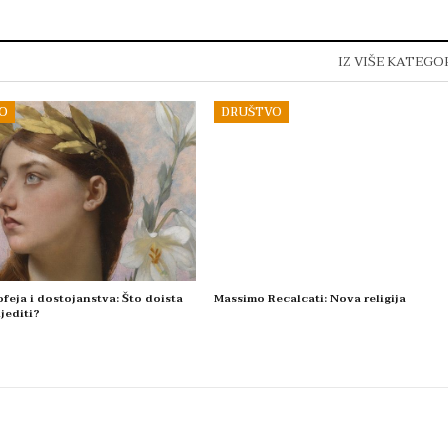
IZ VIŠE KATEGO
O
DRUŠTVO
feja i dostojanstva: Što doista
Massimo Recalcati: Nova religija
jediti?