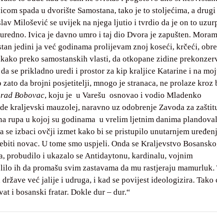
com spada u dvorište Samostana, tako je to stoljećima, a drugi 
lav Milošević se uvijek na njega ljutio i tvrdio da je on to uzur
i uredno. Ivica je davno umro i taj dio Dvora je zapušten. Moram
stan jedini ja već godinama prolijevam znoj koseći, krčeći, obr
dakako preko samostanskih vlasti, da otkopane zidine prekonzerv
a se prikladno uredi i prostor za kip kraljice Katarine i na mo
zato da brojni posjetitelji, mnogo je stranaca, ne prolaze kroz 
grad Bobovac
, koju je u Varešu osnovao i vodio Mladenko
ede kraljevski mauzolej, naravno uz odobrenje Zavoda za zaštit
a rupa u kojoj su godinama u vrelim ljetnim danima plandova
 se izbaci ovčji izmet kako bi se pristupilo unutarnjem uređenj
rebiti novac. U tome smo uspjeli. Onda se Kraljevstvo Bosansko
, probudilo i ukazalo se Antidaytonu, kardinalu, vojnim
olilo ih da promašu svim zastavama da mu rastjeraju mamurluk.
 države već jalije i udruga, i kad se povijest ideologizira. Tako ć
vat i bosanski fratar. Dokle dur – dur.“