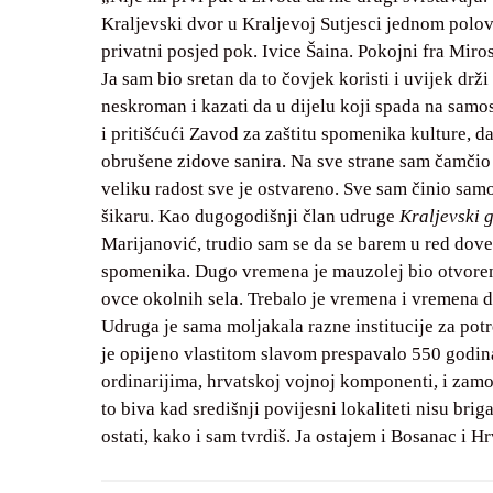
Kraljevski dvor u Kraljevoj Sutjesci jednom polovi
privatni posjed pok. Ivice Šaina. Pokojni fra Miros
Ja sam bio sretan da to čovjek koristi i uvijek drž
neskroman i kazati da u dijelu koji spada na samo
i pritišćući Zavod za zaštitu spomenika kulture, 
obrušene zidove sanira. Na sve strane sam čamčio d
veliku radost sve je ostvareno. Sve sam činio samo 
šikaru. Kao dugogodišnji član udruge
Kraljevski 
Marijanović, trudio sam se da se barem u red dov
spomenika. Dugo vremena je mauzolej bio otvoren
ovce okolnih sela. Trebalo je vremena i vremena da
Udruga je sama moljakala razne institucije za pot
je opijeno vlastitom slavom prespavalo 550 godina
ordinarijima, hrvatskoj vojnoj komponenti, i zam
to biva kad središnji povijesni lokaliteti nisu briga
ostati, kako i sam tvrdiš. Ja ostajem i Bosanac i Hr