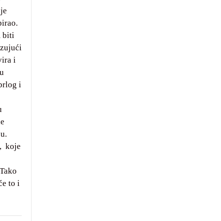
je
pirao.
 biti
ezujući
ira i
ju
brlog i
u
le
u.
, koje
 Tako
e to i