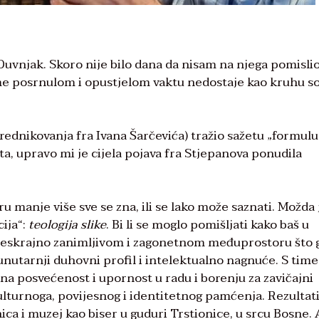
Duvnjak. Skoro nije bilo dana da nisam na njega pomislio
ome posrnulom i opustjelom vaktu nedostaje kao kruhu sol
rednikovanja fra Ivana Šarčevića) tražio sažetu „formulu
a, upravo mi je cijela pojava fra Stjepanova ponudila
 manje više sve se zna, ili se lako može saznati. Možda 
ija“:
teologija slike
. Bi li se moglo pomišljati kako baš u
beskrajno zanimljivom i zagonetnom međuprostoru što 
, unutarnji duhovni profil i intelektualno nagnuće. S time
na posvećenost i upornost u radu i borenju za zavičajni
ulturnoga, povijesnog i identitetnog pamćenja. Rezultati
ca i muzej kao biser u guduri Trstionice, u srcu Bosne. 