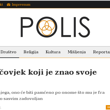
kt
Impressum
Društvo
Religija
Kultura
Mišljenja
Reporta
čovjek koji je znao svoje
jega, ono će biti pamćeno po onome što mu je fra
io sasvim zadovoljan
D
.