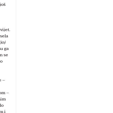
još
vijet.
 sela
joj
su ga
on se
ao
e –
dom –
nim
lo
m i