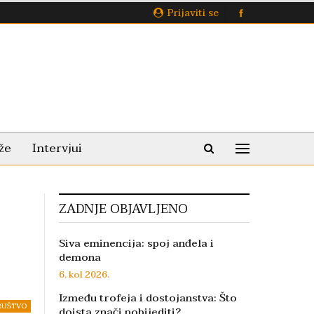
Prijaviti se
že
Intervjui
ZADNJE OBJAVLJENO
Siva eminencija: spoj anđela i
demona
6. kol 2026.
Između trofeja i dostojanstva: Što
RUŠTVO
doista znači pobijediti?