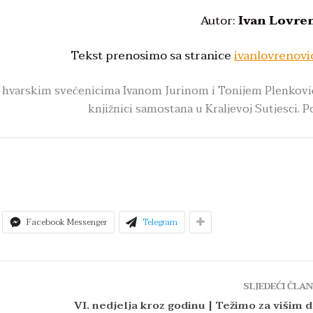
Autor:
Ivan Lovre
Tekst prenosimo sa stranice
ivanlovrenov
 s hvarskim svećenicima Ivanom Jurinom i Tonijem Plenkov
knjižnici samostana u Kraljevoj Sutjesci. P
Facebook Messenger
Telegram
SLJEDEĆI ČLA
VI. nedjelja kroz godinu | Težimo za višim 