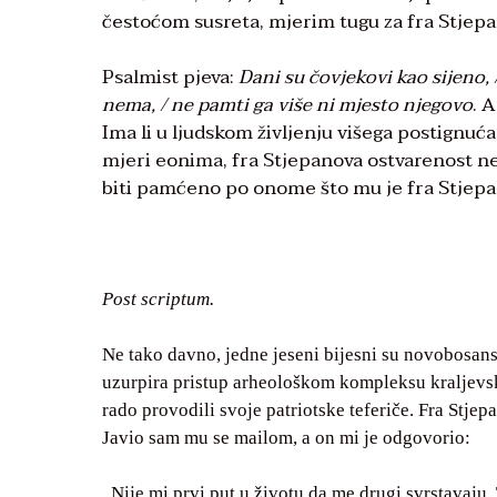
čestoćom susreta, mjerim tugu za fra Stjep
Psalmist pjeva:
Dani su čovjekovi kao sijeno, /
nema, / ne pamti ga više ni mjesto njegovo
. 
Ima li u ljudskom življenju višega postignuća?
mjeri eonima, fra Stjepanova ostvarenost n
biti pamćeno po onome što mu je fra Stjepan
Post scriptum.
Ne tako davno, jedne jeseni bijesni su novobosans
uzurpira pristup arheološkom kompleksu kraljevsk
rado provodili svoje patriotske teferiče. Fra Stjep
Javio sam mu se mailom, a on mi je odgovorio:
„Nije mi prvi put u životu da me drugi svrstavaju.