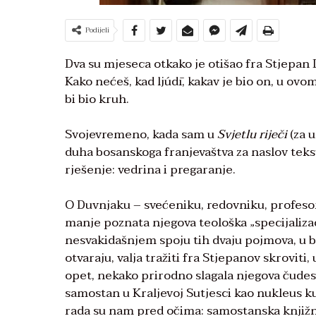
Podijeli
Dva su mjeseca otkako je otišao fra Stjepan 
Kako nećeš, kad ljúdī, kakav je bio on, u ov
bi bio kruh.
Svojevremeno, kada sam u
Svjetlu riječi
(za u
duha bosanskoga franjevaštva za naslov tekst
rješenje: vedrina i pregaranje.
O Duvnjaku – svećeniku, redovniku, profesoru
manje poznata njegova teološka „specijalizac
nesvakidašnjem spoju tih dvaju pojmova, u 
otvaraju, valja tražiti fra Stjepanov skroviti
opet, nekako prirodno slagala njegova čudes
samostan u Kraljevoj Sutjesci kao nukleus k
rada su nam pred očima: samostanska knjižni