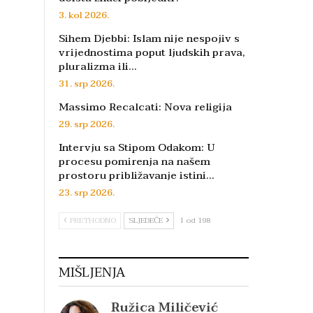
3. kol 2026.
Sihem Djebbi: Islam nije nespojiv s
vrijednostima poput ljudskih prava,
pluralizma ili…
31. srp 2026.
Massimo Recalcati: Nova religija
29. srp 2026.
Intervju sa Stipom Odakom: U
procesu pomirenja na našem
prostoru približavanje istini…
23. srp 2026.
PRETHODNO
SLJEDEĆE
1 od 198
MIŠLJENJA
Ružica Miličević