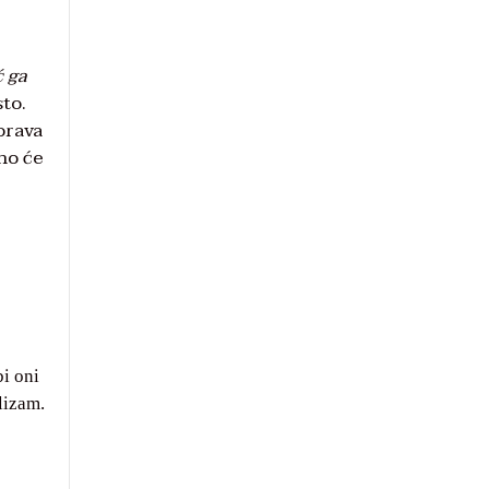
ć ga
sto.
borava
no će
i oni
lizam.
.