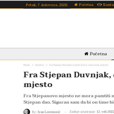
Početna
Konta
Petak, 7. kolovoza, 2026.
Početna
Home
Društvo
Fra Stjepan Duvnjak, čovjek koji je znao svoje mjesto
Fra Stjepan Duvnjak, 
mjesto
Fra Stjepanovo mjesto ne mora pamtiti n
Stjepan dao. Siguran sam da bi on time b
Zadnje ažuriranje
12. velj 2022
By:
Ivan Lovrenović