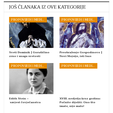
JOŠ ČLANAKA IZ OVE KATEGORIJE
PROPOVIJEDI I MEDITACIJE
PROPOVIJEDI I MEDITACIJE
Sveti Dominik | Gorušičino
Preobraženje Gospodinovo |
zrno i snaga svetosti
Novi Mojsije, isti Isus
PROPOVIJEDI I MEDITACIJE
PROPOVIJEDI I MEDITACIJE
Edith Stein –
XVIII. nedjelja kroz godinu:
savjest čovječanstva
Počnite dijeliti: Ono što
imate, nije malo!