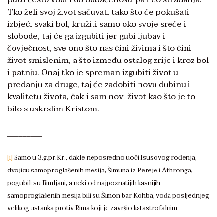
Tko želi svoj život sačuvati tako što će pokušati
izbjeći svaki bol, kružiti samo oko svoje sreće i
slobode, taj će ga izgubiti jer gubi ljubav i
čovječnost, sve ono što nas čini živima i što čini
život smislenim, a što između ostalog zrije i kroz bol
i patnju. Onaj tko je spreman izgubiti život u
predanju za druge, taj će zadobiti novu dubinu i
kvalitetu života, čak i sam novi život kao što je to
bilo s uskrslim Kristom.
_________
[i]
Samo u 3.g.pr.Kr., dakle neposredno uoči Isusovog rođenja,
dvojicu samoproglašenih mesija, Šimuna iz Pereje i Athronga,
pogubili su Rimljani, a neki od najpoznatijih kasnijih
samoproglašenih mesija bili su Šimon bar Kohba, vođa posljednjeg
velikog ustanka protiv Rima koji je završio katastrofalnim