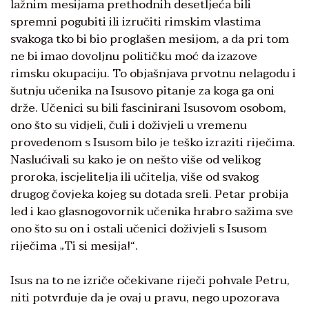
lažnim mesijama prethodnih desetljeća bili
spremni pogubiti ili izručiti rimskim vlastima
svakoga tko bi bio proglašen mesijom, a da pri tom
ne bi imao dovoljnu političku moć da izazove
rimsku okupaciju. To objašnjava prvotnu nelagodu i
šutnju učenika na Isusovo pitanje za koga ga oni
drže. Učenici su bili fascinirani Isusovom osobom,
ono što su vidjeli, čuli i doživjeli u vremenu
provedenom s Isusom bilo je teško izraziti riječima.
Naslućivali su kako je on nešto više od velikog
proroka, iscjelitelja ili učitelja, više od svakog
drugog čovjeka kojeg su dotada sreli. Petar probija
led i kao glasnogovornik učenika hrabro sažima sve
ono što su on i ostali učenici doživjeli s Isusom
riječima „Ti si mesija!“.
Isus na to ne izriče očekivane riječi pohvale Petru,
niti potvrđuje da je ovaj u pravu, nego upozorava