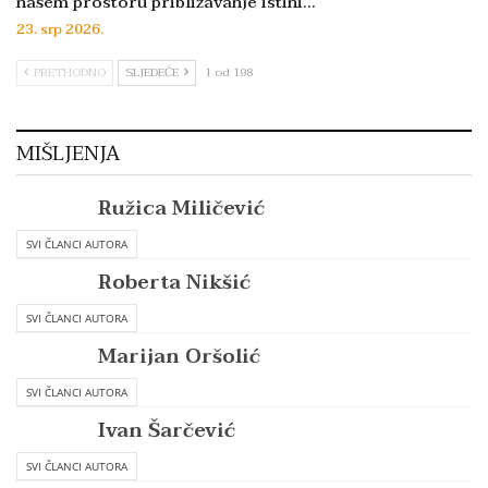
našem prostoru približavanje istini…
23. srp 2026.
PRETHODNO
SLJEDEĆE
1 od 198
MIŠLJENJA
Ružica Miličević
SVI ČLANCI AUTORA
Roberta Nikšić
SVI ČLANCI AUTORA
Marijan Oršolić
SVI ČLANCI AUTORA
Ivan Šarčević
SVI ČLANCI AUTORA