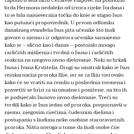
zaputio u sela blizu Cezareje Filipove, na podnožju
brda Hermona nedaleko od izvora rijeke Jordana i
to je bila najsjevernija točka do koje je stigao Isus
kao putujući propovjednik. U prvom odlomku
današnjeg evanđelja Isus pita učenike što ljudi
govore o njemu i iz odgovora učenika saznajemo
kako je – slično kao i danas – postojalo mnogo
različitih mišljenja i tvrdnji o Isusu i različitih
reakcija na njegovo javno djelovanje. Neki su brkali
Isusa i Ivana Krstitelja. Drugi su smatrali kako je Isus
reinkarnacija proroka Ilije, jer se za Iliju vjerovalo
kako će se vratiti na zemlju u posljednja vremena i
posvetiti se brizi za siromašne i ponižene, na što ih
je podsjećalo Isusovo javno djelovanje. Treći su
tvrdili kako je Isus jedan od proroka, prepoznavši u
njemu, njegovim riječima, čudesnim djelima i
postupanju s ljudima neke osobine starozavjetnih
proroka. Ništa novoga u tome da ljudi osobe čije