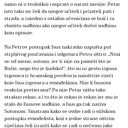
samo ni o teološkoj raspravi o naravi mesije; Petar
isto tako ne želi da njegov učitelj i prijatelj pati i
strada, a zajedno s ostalim učenicima se boji i za
vlastitu sudbinu ako njegov učitelj doživi sudbinu
koju opisuje.
Na Petrov postupak Isus nakratko napušta put
strpljivog poučavanja i odgovara Petru oštro: „Nosi
se od mene, sotono, jer ti nije na pameti što je
Božje, nego što je ljudsko!“, što su uz gestu izgona
trgovaca iz hramskog predvorja najoštrije riječi
koje Isus izgovara u evanđeljima. Nije li Isusova
reakcija pretjerana? Pa nije Petar ništa tako
strašno rekao, a i to što je rekao je rekao jer mu je
stalo do Isusove sudbine, a Isus ga čak naziva
Sotonom. Smatram kako se ovdje radi o stilskom
postupku evanđelista, koji s jedne strane oštrim
riječima želi izraziti kako se radi o nečemu jako