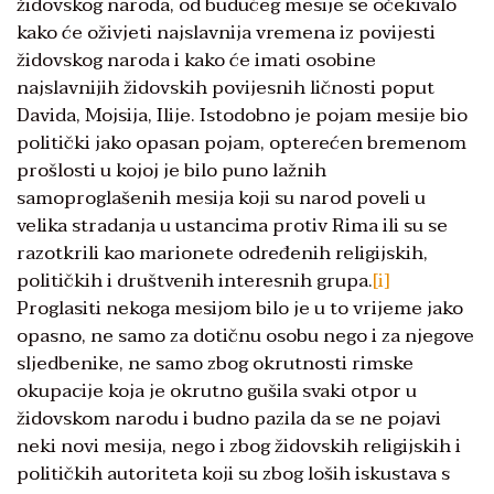
židovskog naroda, od budućeg mesije se očekivalo
kako će oživjeti najslavnija vremena iz povijesti
židovskog naroda i kako će imati osobine
najslavnijih židovskih povijesnih ličnosti poput
Davida, Mojsija, Ilije. Istodobno je pojam mesije bio
politički jako opasan pojam, opterećen bremenom
prošlosti u kojoj je bilo puno lažnih
samoproglašenih mesija koji su narod poveli u
velika stradanja u ustancima protiv Rima ili su se
razotkrili kao marionete određenih religijskih,
političkih i društvenih interesnih grupa.
[i]
Proglasiti nekoga mesijom bilo je u to vrijeme jako
opasno, ne samo za dotičnu osobu nego i za njegove
sljedbenike, ne samo zbog okrutnosti rimske
okupacije koja je okrutno gušila svaki otpor u
židovskom narodu i budno pazila da se ne pojavi
neki novi mesija, nego i zbog židovskih religijskih i
političkih autoriteta koji su zbog loših iskustava s