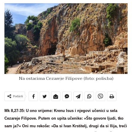
Na ostacima Cezareje Filipove (foto: polis.ba)
Podijeli
Mk 8,27-35: U ono vrijeme: Krenu Isus i njegovi učenici u sela
Cezareje Filipove. Putem on upita učenike: »Što govore ljudi, tko
sam ja?« Oni mu rekoše: »Da si Ivan Krstitelj, drugi da si Ilija, treći