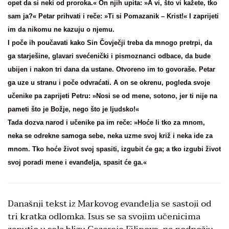
opet da si neki od proroka.« On njih upita: »A vi, što vi kažete, tko
sam ja?« Petar prihvati i reče: »Ti si Pomazanik – Krist!« I zaprijeti
im da nikomu ne kazuju o njemu.
I poče ih poučavati kako Sin Čovječji treba da mnogo pretrpi, da
ga starješine, glavari svećenički i pismoznanci odbace, da bude
ubijen i nakon tri dana da ustane. Otvoreno im to govoraše. Petar
ga uze u stranu i poče odvraćati. A on se okrenu, pogleda svoje
učenike pa zaprijeti Petru: »Nosi se od mene, sotono, jer ti nije na
pameti što je Božje, nego što je ljudsko!«
Tada dozva narod i učenike pa im reče: »Hoće li tko za mnom,
neka se odrekne samoga sebe, neka uzme svoj križ i neka ide za
mnom. Tko hoće život svoj spasiti, izgubit će ga; a tko izgubi život
svoj poradi mene i evanđelja, spasit će ga.«
Današnji tekst iz Markovog evanđelja se sastoji od
tri kratka odlomka. Isus se sa svojim učenicima