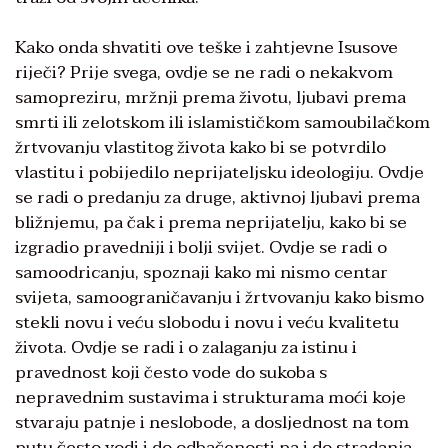
Kako onda shvatiti ove teške i zahtjevne Isusove
riječi? Prije svega, ovdje se ne radi o nekakvom
samopreziru, mržnji prema životu, ljubavi prema
smrti ili zelotskom ili islamističkom samoubilačkom
žrtvovanju vlastitog života kako bi se potvrdilo
vlastitu i pobijedilo neprijateljsku ideologiju. Ovdje
se radi o predanju za druge, aktivnoj ljubavi prema
bližnjemu, pa čak i prema neprijatelju, kako bi se
izgradio pravedniji i bolji svijet. Ovdje se radi o
samoodricanju, spoznaji kako mi nismo centar
svijeta, samoograničavanju i žrtvovanju kako bismo
stekli novu i veću slobodu i novu i veću kvalitetu
života. Ovdje se radi i o zalaganju za istinu i
pravednost koji često vode do sukoba s
nepravednim sustavima i strukturama moći koje
stvaraju patnje i neslobode, a dosljednost na tom
putu često vodi i do odbačenosti pa i do stradanja.