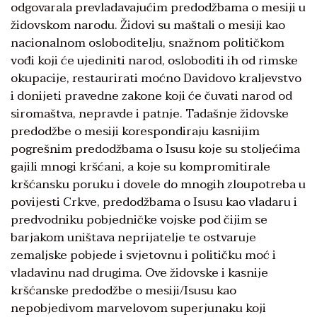
odgovarala prevladavajućim predodžbama o mesiji u
židovskom narodu. Židovi su maštali o mesiji kao
nacionalnom osloboditelju, snažnom političkom
vođi koji će ujediniti narod, osloboditi ih od rimske
okupacije, restaurirati moćno Davidovo kraljevstvo
i donijeti pravedne zakone koji će čuvati narod od
siromaštva, nepravde i patnje. Tadašnje židovske
predodžbe o mesiji korespondiraju kasnijim
pogrešnim predodžbama o Isusu koje su stoljećima
gajili mnogi kršćani, a koje su kompromitirale
kršćansku poruku i dovele do mnogih zloupotreba u
povijesti Crkve, predodžbama o Isusu kao vladaru i
predvodniku pobjedničke vojske pod čijim se
barjakom uništava neprijatelje te ostvaruje
zemaljske pobjede i svjetovnu i političku moć i
vladavinu nad drugima. Ove židovske i kasnije
kršćanske predodžbe o mesiji/Isusu kao
nepobjedivom marvelovom superjunaku koji