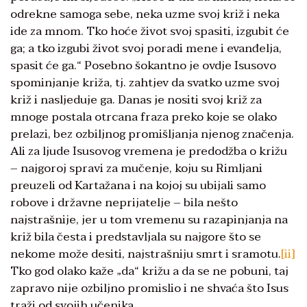
odrekne samoga sebe, neka uzme svoj križ i neka
ide za mnom. Tko hoće život svoj spasiti, izgubit će
ga; a tko izgubi život svoj poradi mene i evanđelja,
spasit će ga.“ Posebno šokantno je ovdje Isusovo
spominjanje križa, tj. zahtjev da svatko uzme svoj
križ i nasljeduje ga. Danas je nositi svoj križ za
mnoge postala otrcana fraza preko koje se olako
prelazi, bez ozbiljnog promišljanja njenog značenja.
Ali za ljude Isusovog vremena je predodžba o križu
– najgoroj spravi za mučenje, koju su Rimljani
preuzeli od Kartažana i na kojoj su ubijali samo
robove i državne neprijatelje – bila nešto
najstrašnije, jer u tom vremenu su razapinjanja na
križ bila česta i predstavljala su najgore što se
nekome može desiti, najstrašniju smrt i sramotu.
[ii]
Tko god olako kaže „da“ križu a da se ne pobuni, taj
zapravo nije ozbiljno promislio i ne shvaća što Isus
traži od svojih učenika.