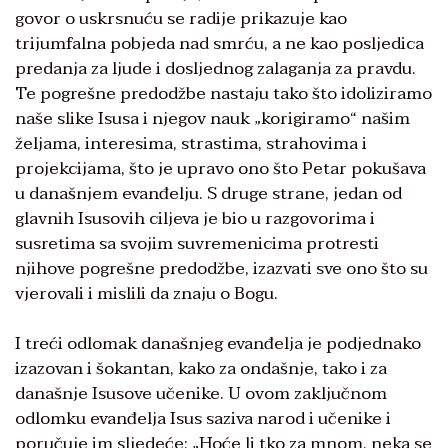
govor o uskrsnuću se radije prikazuje kao
trijumfalna pobjeda nad smrću, a ne kao posljedica
predanja za ljude i dosljednog zalaganja za pravdu.
Te pogrešne predodžbe nastaju tako što idoliziramo
naše slike Isusa i njegov nauk „korigiramo“ našim
željama, interesima, strastima, strahovima i
projekcijama, što je upravo ono što Petar pokušava
u današnjem evanđelju. S druge strane, jedan od
glavnih Isusovih ciljeva je bio u razgovorima i
susretima sa svojim suvremenicima protresti
njihove pogrešne predodžbe, izazvati sve ono što su
vjerovali i mislili da znaju o Bogu.
I treći odlomak današnjeg evanđelja je podjednako
izazovan i šokantan, kako za ondašnje, tako i za
današnje Isusove učenike. U ovom zaključnom
odlomku evanđelja Isus saziva narod i učenike i
poručuje im sljedeće: „Hoće li tko za mnom, neka se