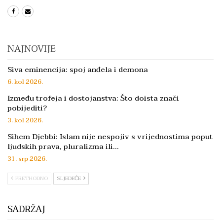
NAJNOVIJE
Siva eminencija: spoj anđela i demona
6. kol 2026.
Između trofeja i dostojanstva: Što doista znači
pobijediti?
3. kol 2026.
Sihem Djebbi: Islam nije nespojiv s vrijednostima poput
ljudskih prava, pluralizma ili…
31. srp 2026.
PRETHODNO
SLJEDEĆE
SADRŽAJ