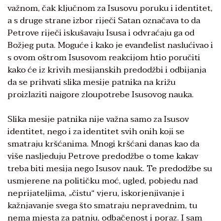
važnom, čak ključnom za Isusovu poruku i identitet,
a s druge strane izbor riječi Satan označava to da
Petrove riječi iskušavaju Isusa i odvraćaju ga od
Božjeg puta. Moguće i kako je evanđelist naslućivao i
s ovom oštrom Isusovom reakcijom htio poručiti
kako će iz krivih mesijanskih predodžbi i odbijanja
da se prihvati slika mesije patnika na križu
proizlaziti najgore zloupotrebe Isusovog nauka.
Slika mesije patnika nije važna samo za Isusov
identitet, nego i za identitet svih onih koji se
smatraju kršćanima. Mnogi kršćani danas kao da
više nasljeduju Petrove predodžbe o tome kakav
treba biti mesija nego Isusov nauk. Te predodžbe su
usmjerene na političku moć, ugled, pobjedu nad
neprijateljima, „čistu“ vjeru, iskorjenjivanje i
kažnjavanje svega što smatraju nepravednim, tu
nema mjesta za patnju, odbačenost i poraz. I sam