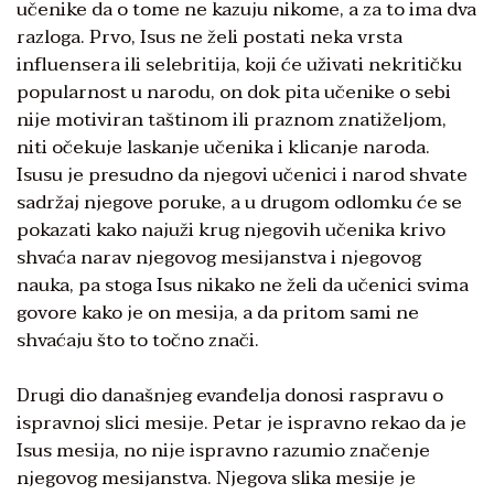
učenike da o tome ne kazuju nikome, a za to ima dva
razloga. Prvo, Isus ne želi postati neka vrsta
influensera ili selebritija, koji će uživati nekritičku
popularnost u narodu, on dok pita učenike o sebi
nije motiviran taštinom ili praznom znatiželjom,
niti očekuje laskanje učenika i klicanje naroda.
Isusu je presudno da njegovi učenici i narod shvate
sadržaj njegove poruke, a u drugom odlomku će se
pokazati kako najuži krug njegovih učenika krivo
shvaća narav njegovog mesijanstva i njegovog
nauka, pa stoga Isus nikako ne želi da učenici svima
govore kako je on mesija, a da pritom sami ne
shvaćaju što to točno znači.
Drugi dio današnjeg evanđelja donosi raspravu o
ispravnoj slici mesije. Petar je ispravno rekao da je
Isus mesija, no nije ispravno razumio značenje
njegovog mesijanstva. Njegova slika mesije je