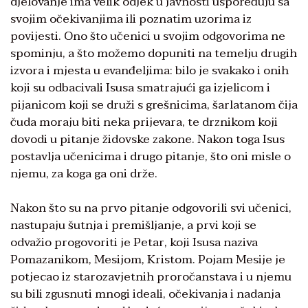
djelovanje ima velik odjek u javnosti uspoređuju sa
svojim očekivanjima ili poznatim uzorima iz
povijesti. Ono što učenici u svojim odgovorima ne
spominju, a što možemo dopuniti na temelju drugih
izvora i mjesta u evanđeljima: bilo je svakako i onih
koji su odbacivali Isusa smatrajući ga izjelicom i
pijanicom koji se druži s grešnicima, šarlatanom čija
čuda moraju biti neka prijevara, te drznikom koji
dovodi u pitanje židovske zakone. Nakon toga Isus
postavlja učenicima i drugo pitanje, što oni misle o
njemu, za koga ga oni drže.
Nakon što su na prvo pitanje odgovorili svi učenici,
nastupaju šutnja i premišljanje, a prvi koji se
odvažio progovoriti je Petar, koji Isusa naziva
Pomazanikom, Mesijom, Kristom. Pojam Mesije je
potjecao iz starozavjetnih proročanstava i u njemu
su bili zgusnuti mnogi ideali, očekivanja i nadanja