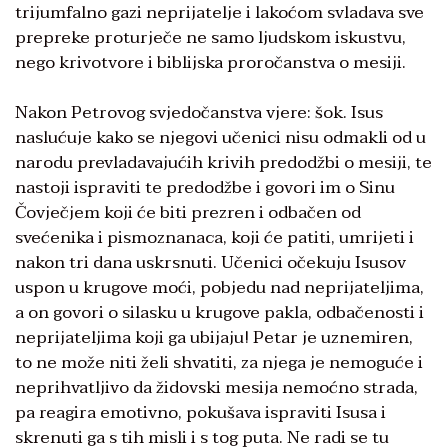
trijumfalno gazi neprijatelje i lakoćom svladava sve
prepreke proturječe ne samo ljudskom iskustvu,
nego krivotvore i biblijska proročanstva o mesiji.
Nakon Petrovog svjedočanstva vjere: šok. Isus
naslućuje kako se njegovi učenici nisu odmakli od u
narodu prevladavajućih krivih predodžbi o mesiji, te
nastoji ispraviti te predodžbe i govori im o Sinu
Čovječjem koji će biti prezren i odbačen od
svećenika i pismoznanaca, koji će patiti, umrijeti i
nakon tri dana uskrsnuti. Učenici očekuju Isusov
uspon u krugove moći, pobjedu nad neprijateljima,
a on govori o silasku u krugove pakla, odbačenosti i
neprijateljima koji ga ubijaju! Petar je uznemiren,
to ne može niti želi shvatiti, za njega je nemoguće i
neprihvatljivo da židovski mesija nemoćno strada,
pa reagira emotivno, pokušava ispraviti Isusa i
skrenuti ga s tih misli i s tog puta. Ne radi se tu