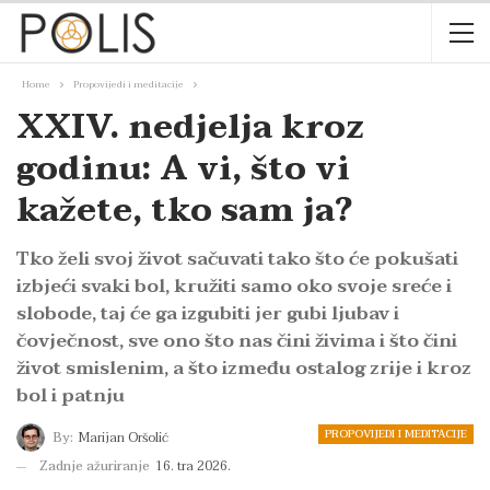
Home
Propovijedi i meditacije
XXIV. nedjelja kroz
godinu: A vi, što vi
kažete, tko sam ja?
Tko želi svoj život sačuvati tako što će pokušati
izbjeći svaki bol, kružiti samo oko svoje sreće i
slobode, taj će ga izgubiti jer gubi ljubav i
čovječnost, sve ono što nas čini živima i što čini
život smislenim, a što između ostalog zrije i kroz
bol i patnju
PROPOVIJEDI I MEDITACIJE
By:
Marijan Oršolić
Zadnje ažuriranje
16. tra 2026.