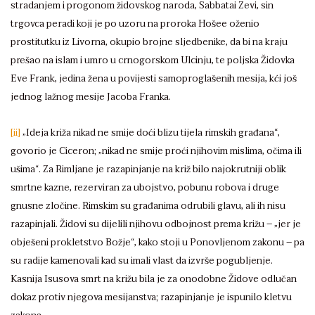
stradanjem i progonom židovskog naroda, Sabbatai Zevi, sin
trgovca peradi koji je po uzoru na proroka Hošee oženio
prostitutku iz Livorna, okupio brojne sljedbenike, da bi na kraju
prešao na islam i umro u crnogorskom Ulcinju, te poljska Židovka
Eve Frank, jedina žena u povijesti samoproglašenih mesija, kći još
jednog lažnog mesije Jacoba Franka.
[ii]
„Ideja križa nikad ne smije doći blizu tijela rimskih građana“,
govorio je Ciceron; „nikad ne smije proći njihovim mislima, očima ili
ušima“. Za Rimljane je razapinjanje na križ bilo najokrutniji oblik
smrtne kazne, rezerviran za ubojstvo, pobunu robova i druge
gnusne zločine. Rimskim su građanima odrubili glavu, ali ih nisu
razapinjali. Židovi su dijelili njihovu odbojnost prema križu – „jer je
obješeni prokletstvo Božje“, kako stoji u Ponovljenom zakonu – pa
su radije kamenovali kad su imali vlast da izvrše pogubljenje.
Kasnija Isusova smrt na križu bila je za onodobne Židove odlučan
dokaz protiv njegova mesijanstva; razapinjanje je ispunilo kletvu