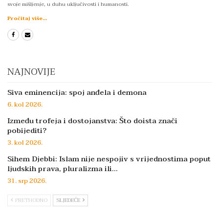
svoje mišljenje, u duhu uključivosti i humanosti.
Pročitaj više...
NAJNOVIJE
Siva eminencija: spoj anđela i demona
6. kol 2026.
Između trofeja i dostojanstva: Što doista znači
pobijediti?
3. kol 2026.
Sihem Djebbi: Islam nije nespojiv s vrijednostima poput
ljudskih prava, pluralizma ili…
31. srp 2026.
PRETHODNO
SLJEDEĆE