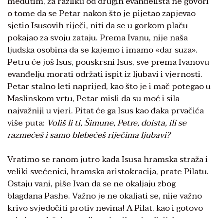
međutim, za razliku od drugih evanđelista ne govori
o tome da se Petar nakon što je pijetao zapjevao
sjetio Isusovih riječi, niti da se u gorkom plaču
pokajao za svoju zataju. Prema Ivanu, nije naša
ljudska osobina da se kajemo i imamo «dar suza».
Petru će još Isus, pouskrsni Isus, sve prema Ivanovu
evanđelju morati održati ispit iz ljubavi i vjernosti.
Petar stalno leti naprijed, kao što je i mač potegao u
Maslinskom vrtu, Petar misli da su moć i sila
najvažniji u vjeri. Pitat će ga Isus kao đaka prvačića
više puta:
Voliš li ti, Šimune, Petre, doista, ili se
razmećeš i samo blebećeš riječima ljubavi?
Vratimo se ranom jutro kada Isusa hramska straža i
veliki svećenici, hramska aristokracija, prate Pilatu.
Ostaju vani, piše Ivan da se ne okaljaju zbog
blagdana Pashe. Važno je ne okaljati se, nije važno
krivo svjedočiti protiv nevina! A Pilat, kao i gotovo