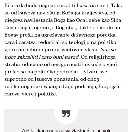
Pilata da budu nagnani osuditi Isusa na smrt. Tako
su od Isusova navještaja Božjega kraljevstva, od
njegova naviještanja Boga kao Oca i sebe kao Sina
Čovječjega kojemu je Bog otac, dakle od «hule na
Boga» prešli na ugrožavanje državnoga poretka,
cara i carstva, reducirali su teologiju na politiku,
vjeru na pobunu protiv svjetovne vlasti:
Isus se
hoće zakraljiti i zato buni narod
. Od religijskoga
straha, odnosno od nesigurnosti i uskoće u vjeri,
prešlo se na političko područje. Ustvari, sve
suprotno od Isusova ponašanja, od onog
radikalnoga razdvajanja dvaju područja, Božjega i
careva, vjere i politike.
A Pilat, kao i gotovo svi vlastodršci, ne voli