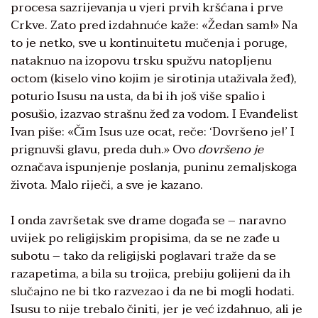
procesa sazrijevanja u vjeri prvih kršćana i prve
Crkve. Zato pred izdahnuće kaže: «Žedan sam!» Na
to je netko, sve u kontinuitetu mučenja i poruge,
nataknuo na izopovu trsku spužvu natopljenu
octom (kiselo vino kojim je sirotinja utaživala žeđ),
poturio Isusu na usta, da bi ih još više spalio i
posušio, izazvao strašnu žeđ za vodom. I Evanđelist
Ivan piše: «Čim Isus uze ocat, reče: ‘Dovršeno je!’ I
prignuvši glavu, preda duh.» Ovo
dovršeno je
označava ispunjenje poslanja, puninu zemaljskoga
života. Malo riječi, a sve je kazano.
I onda završetak sve drame događa se – naravno
uvijek po religijskim propisima, da se ne zađe u
subotu – tako da religijski poglavari traže da se
razapetima, a bila su trojica, prebiju golijeni da ih
slučajno ne bi tko razvezao i da ne bi mogli hodati.
Isusu to nije trebalo činiti, jer je već izdahnuo, ali je