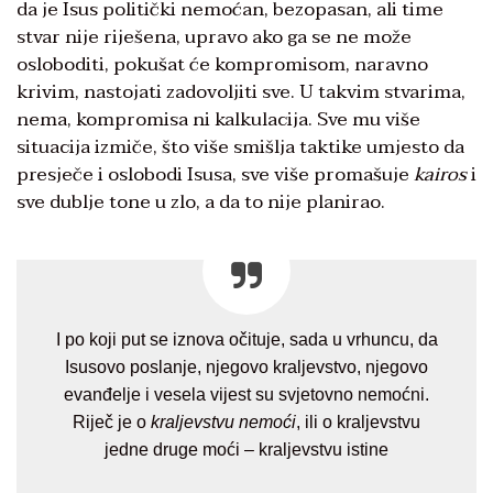
da je Isus politički nemoćan, bezopasan, ali time
stvar nije riješena, upravo ako ga se ne može
osloboditi, pokušat će kompromisom, naravno
krivim, nastojati zadovoljiti sve. U takvim stvarima,
nema, kompromisa ni kalkulacija. Sve mu više
situacija izmiče, što više smišlja taktike umjesto da
presječe i oslobodi Isusa, sve više promašuje
kairos
i
sve dublje tone u zlo, a da to nije planirao.
I po koji put se iznova očituje, sada u vrhuncu, da
Isusovo poslanje, njegovo kraljevstvo, njegovo
evanđelje i vesela vijest su svjetovno nemoćni.
Riječ je o
kraljevstvu nemoći
, ili o kraljevstvu
jedne druge moći – kraljevstvu istine