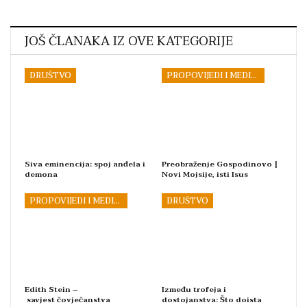
JOŠ ČLANAKA IZ OVE KATEGORIJE
DRUŠTVO
PROPOVIJEDI I MEDITACIJE
Siva eminencija: spoj anđela i
Preobraženje Gospodinovo |
demona
Novi Mojsije, isti Isus
PROPOVIJEDI I MEDITACIJE
DRUŠTVO
Edith Stein –
Između trofeja i
savjest čovječanstva
dostojanstva: Što doista