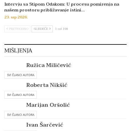
Intervju sa Stipom Odakom: U procesu pomirenja na
našem prostoru približavanje istini…
23. srp 2026.
PRETHODNO
SLJEDEĆE
1 od 198
MIŠLJENJA
Ružica Miličević
SVI ČLANCI AUTORA
Roberta Nikšić
SVI ČLANCI AUTORA
Marijan Oršolić
SVI ČLANCI AUTORA
Ivan Šarčević