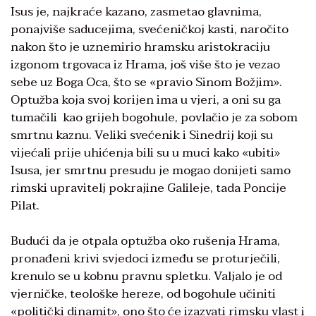
Isus je, najkraće kazano, zasmetao glavnima,
ponajviše saducejima, svećeničkoj kasti, naročito
nakon što je uznemirio hramsku aristokraciju
izgonom trgovaca iz Hrama, još više što je vezao
sebe uz Boga Oca, što se «pravio Sinom Božjim».
Optužba koja svoj korijen ima u vjeri, a oni su ga
tumačili kao grijeh bogohule, povlačio je za sobom
smrtnu kaznu. Veliki svećenik i Sinedrij koji su
vijećali prije uhićenja bili su u muci kako «ubiti»
Isusa, jer smrtnu presudu je mogao donijeti samo
rimski upravitelj pokrajine Galileje, tada Poncije
Pilat.
Budući da je otpala optužba oko rušenja Hrama,
pronađeni krivi svjedoci između se proturječili,
krenulo se u kobnu pravnu spletku. Valjalo je od
vjerničke, teološke hereze, od bogohule učiniti
«politički dinamit», ono što će izazvati rimsku vlast i