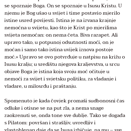
se spoznaje Boga. On se spoznaje u Isusu Kristu. U
njemu je Bog ušao u svijet i time postavio mjerilo
istine usred povijesti. Istina je na izvana krajnje
nemoćna u svijetu, kao što je Krist po mjerilima
svijeta nemoćan: on nema četa. Biva razapet. Ali
upravo tako, u potpunoj odsutnosti moći, on je
moćan i samo tako istina uvijek iznova postoje
moć.» Upravo se ovo potvrđuje u natpisu na križu o
Isusu kralju; u središtu njegova kraljevstva, u srcu
objave Boga je istina koja svoju moć očituje u
nemoći za svijet i svjetsku politiku, za vladanje i
vladare, u milosrđu i praštanju.
Spomenuto je kada čovjek promaši sudbonosni čas
odluke i otisne se na put zla, a nema snage
zaokrenuti se, onda tone sve dublje. Tako se događa
s Pilatom: površan i strašljiv, uvredljiv i
vlastohlepan daje da se Isusa izbičuje, pa mu – sve