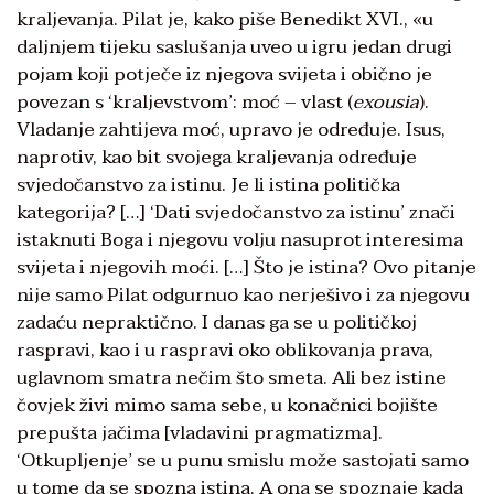
kraljevanja. Pilat je, kako piše Benedikt XVI., «u
daljnjem tijeku saslušanja uveo u igru jedan drugi
pojam koji potječe iz njegova svijeta i obično je
povezan s ‘kraljevstvom’: moć – vlast (
exousia
).
Vladanje zahtijeva moć, upravo je određuje. Isus,
naprotiv, kao bit svojega kraljevanja određuje
svjedočanstvo za istinu. Je li istina politička
kategorija? […] ‘Dati svjedočanstvo za istinu’ znači
istaknuti Boga i njegovu volju nasuprot interesima
svijeta i njegovih moći. […] Što je istina? Ovo pitanje
nije samo Pilat odgurnuo kao nerješivo i za njegovu
zadaću nepraktično. I danas ga se u političkoj
raspravi, kao i u raspravi oko oblikovanja prava,
uglavnom smatra nečim što smeta. Ali bez istine
čovjek živi mimo sama sebe, u konačnici bojište
prepušta jačima [vladavini pragmatizma].
‘Otkupljenje’ se u punu smislu može sastojati samo
u tome da se spozna istina. A ona se spoznaje kada