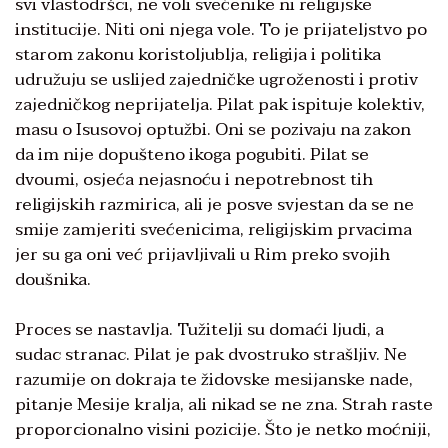
svi vlastodršci, ne voli svećenike ni religijske
institucije. Niti oni njega vole. To je prijateljstvo po
starom zakonu koristoljublja, religija i politika
udružuju se uslijed zajedničke ugroženosti i protiv
zajedničkog neprijatelja. Pilat pak ispituje kolektiv,
masu o Isusovoj optužbi. Oni se pozivaju na zakon
da im nije dopušteno ikoga pogubiti. Pilat se
dvoumi, osjeća nejasnoću i nepotrebnost tih
religijskih razmirica, ali je posve svjestan da se ne
smije zamjeriti svećenicima, religijskim prvacima
jer su ga oni već prijavljivali u Rim preko svojih
doušnika.
Proces se nastavlja. Tužitelji su domaći ljudi, a
sudac stranac. Pilat je pak dvostruko strašljiv. Ne
razumije on dokraja te židovske mesijanske nade,
pitanje Mesije kralja, ali nikad se ne zna. Strah raste
proporcionalno visini pozicije. Što je netko moćniji,