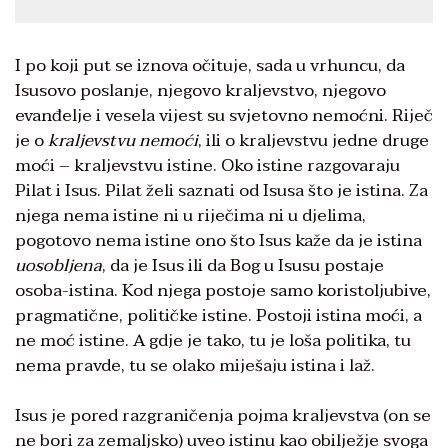
I po koji put se iznova očituje, sada u vrhuncu, da
Isusovo poslanje, njegovo kraljevstvo, njegovo
evanđelje i vesela vijest su svjetovno nemoćni. Riječ
je o
kraljevstvu nemoći
, ili o kraljevstvu jedne druge
moći – kraljevstvu istine. Oko istine razgovaraju
Pilat i Isus. Pilat želi saznati od Isusa što je istina. Za
njega nema istine ni u riječima ni u djelima,
pogotovo nema istine ono što Isus kaže da je istina
uosobljena
, da je Isus ili da Bog u Isusu postaje
osoba-istina. Kod njega postoje samo koristoljubive,
pragmatične, političke istine. Postoji istina moći, a
ne moć istine. A gdje je tako, tu je loša politika, tu
nema pravde, tu se olako miješaju istina i laž.
Isus je pored razgraničenja pojma kraljevstva (on se
ne bori za zemaljsko) uveo istinu kao obilježje svoga