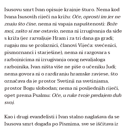
Isusovu smrt Ivan opisuje krajnje šturo. Nema kod
Ivana Isusovih riječi na križu:
Oče, oprosti im jer ne
znaju što čine
, nema ni vapaja napuštenosti:
Bože
moj, zašto si me ostavio
, nema ni izrugivanja da siđe
s križa (jer razvaljuje Hram i za tri dana ga gradi;
rugaju mu se prolaznici, članovi Vijeća: svećenici,
pismoznanci i starješine), nema ni razgovara s
razbojnicima ni izrugivanja onog nevaljaloga
razbojnika, Ivan ništa više ne piše o učeniku Judi;
nema govora ni o razdiranju hramske zavjese, što
označava da je prostor Svetinji na svetinjama,
prostor Bogu slobodan; nema ni posljednjih riječi,
opet prema Psalmu:
Oče, u ruke tvoje predajem duh
svoj
.
Kao i drugi evanđelisti i Ivan stalno naglašava da se
Isusova smrt događa po Pismima, sve se iščitava iz