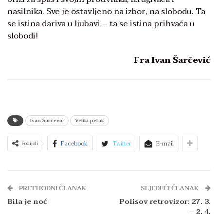
nasilnika. Sve je ostavljeno na izbor, na slobodu. Ta
se istina dariva u ljubavi – ta se istina prihvaća u
slobodi!
Fra Ivan Šarčević
Ivan Šarčević
Veliki petak
Facebook
Twitter
E-mail
Podijeli
PRETHODNI ČLANAK
SLJEDEĆI ČLANAK
Bila je noć
Polisov retrovizor: 27. 3.
– 2. 4.