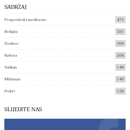
SADRŽAJ
Propovijedi i meditacije
475
Religija
321
Društvo
300
Kultura
204
Vatikan
148
Mišljenja
146
Polis+
126
SLIJEDITE NAS