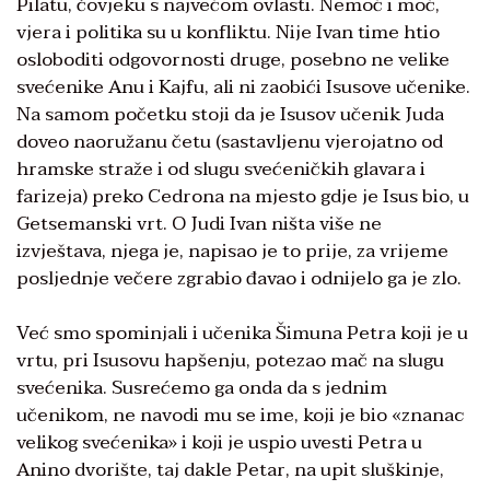
Pilatu, čovjeku s najvećom ovlasti. Nemoć i moć,
vjera i politika su u konfliktu. Nije Ivan time htio
osloboditi odgovornosti druge, posebno ne velike
svećenike Anu i Kajfu, ali ni zaobići Isusove učenike.
Na samom početku stoji da je Isusov učenik Juda
doveo naoružanu četu (sastavljenu vjerojatno od
hramske straže i od slugu svećeničkih glavara i
farizeja) preko Cedrona na mjesto gdje je Isus bio, u
Getsemanski vrt. O Judi Ivan ništa više ne
izvještava, njega je, napisao je to prije, za vrijeme
posljednje večere zgrabio đavao i odnijelo ga je zlo.
Već smo spominjali i učenika Šimuna Petra koji je u
vrtu, pri Isusovu hapšenju, potezao mač na slugu
svećenika. Susrećemo ga onda da s jednim
učenikom, ne navodi mu se ime, koji je bio «znanac
velikog svećenika» i koji je uspio uvesti Petra u
Anino dvorište, taj dakle Petar, na upit sluškinje,