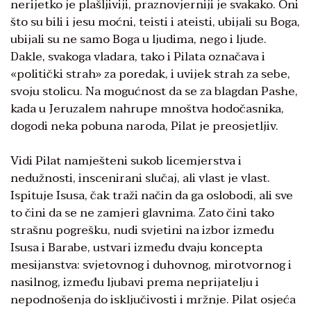
nerijetko je plašljiviji, praznovjerniji je svakako. Oni
što su bili i jesu moćni, teisti i ateisti, ubijali su Boga,
ubijali su ne samo Boga u ljudima, nego i ljude.
Dakle, svakoga vladara, tako i Pilata označava i
«politički strah» za poredak, i uvijek strah za sebe,
svoju stolicu. Na mogućnost da se za blagdan Pashe,
kada u Jeruzalem nahrupe mnoštva hodočasnika,
dogodi neka pobuna naroda, Pilat je preosjetljiv.
Vidi Pilat namješteni sukob licemjerstva i
nedužnosti, inscenirani slučaj, ali vlast je vlast.
Ispituje Isusa, čak traži način da ga oslobodi, ali sve
to čini da se ne zamjeri glavnima. Zato čini tako
strašnu pogrešku, nudi svjetini na izbor između
Isusa i Barabe, ustvari između dvaju koncepta
mesijanstva: svjetovnog i duhovnog, mirotvornog i
nasilnog, između ljubavi prema neprijatelju i
nepodnošenja do isključivosti i mržnje. Pilat osjeća