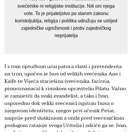
svećenike ni religijske institucije. Niti oni njega
vole. To je prijateljstvo po starom zakonu
koristoljublja, religija i politika udružuju se uslijed
zajedničke ugroženosti i protiv zajedničkog
neprijatelja
I s tom optužbom uzurpatora vlasti i pretendenta
na tron, upućen je Isus od velikih svećenika Ane i
Kajfe te Vijeća starješina (svećenika, farizeja,
pismoznanaca) k rimskom upravitelju Pilatu. Važno
je zamijetiti da svaki evanđelist, a tako i Ivan,
usporedno dok veliki svećenici ispituju Isusa o
njegovom identitetu, njegov prvi učenik Petar,
najprije pred sluškinjom a onda pred svećeničkom
poslugom zatajuje svoga Učitelja i odriče ga se. Ivan,