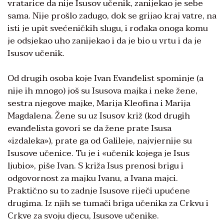
vratarice da nije Isusov učenik, zanijekao je sebe
sama. Nije prošlo zadugo, dok se grijao kraj vatre, na
isti je upit svećeničkih slugu, i rođaka onoga komu
je odsjekao uho zanijekao i da je bio u vrtu i da je
Isusov učenik.
Od drugih osoba koje Ivan Evanđelist spominje (a
nije ih mnogo) još su Isusova majka i neke žene,
sestra njegove majke, Marija Kleofina i Marija
Magdalena. Žene su uz Isusov križ (kod drugih
evanđelista govori se da žene prate Isusa
«izdaleka»), prate ga od Galileje, najvjernije su
Isusove učenice. Tu je i «učenik kojega je Isus
ljubio», piše Ivan. S križa Isus prenosi brigu i
odgovornost za majku Ivanu, a Ivana majci.
Praktično su to zadnje Isusove riječi upućene
drugima. Iz njih se tumači briga učenika za Crkvu i
Crkve za svoju djecu, Isusove učenike.