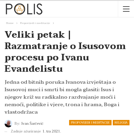
Home
Propovijedi i meditacije
Veliki petak |
Razmatranje o Isusovom
procesu po Ivanu
Evanđelistu
Jedna od bitnih poruka Ivanova izvještaja o
Isusovoj muci i smrti bi mogla glasiti: Isus i
njegov križ su radikalno razdvajanje moći i
nemoći, politike i vjere, trona i hrama, Boga i
vlastodržaca
PROPOVIJEDI I MEDITACIJE
RELIGIJA
By:
Ivan Šarčević
Zadnje ažuriranje
1. tra 2021.