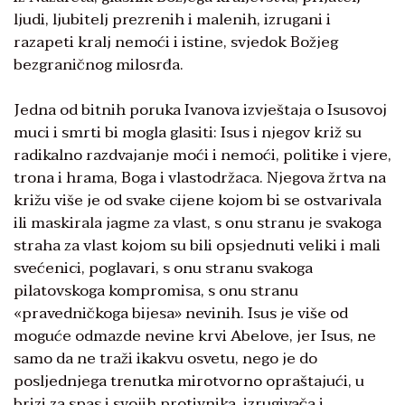
ljudi, ljubitelj prezrenih i malenih, izrugani i
razapeti kralj nemoći i istine, svjedok Božjeg
bezgraničnog milosrđa.
Jedna od bitnih poruka Ivanova izvještaja o Isusovoj
muci i smrti bi mogla glasiti: Isus i njegov križ su
radikalno razdvajanje moći i nemoći, politike i vjere,
trona i hrama, Boga i vlastodržaca. Njegova žrtva na
križu više je od svake cijene kojom bi se ostvarivala
ili maskirala jagme za vlast, s onu stranu je svakoga
straha za vlast kojom su bili opsjednuti veliki i mali
svećenici, poglavari, s onu stranu svakoga
pilatovskoga kompromisa, s onu stranu
«pravedničkoga bijesa» nevinih. Isus je više od
moguće odmazde nevine krvi Abelove, jer Isus, ne
samo da ne traži ikakvu osvetu, nego je do
posljednjega trenutka mirotvorno opraštajući, u
brizi za spas i svojih protivnika, izrugivača i