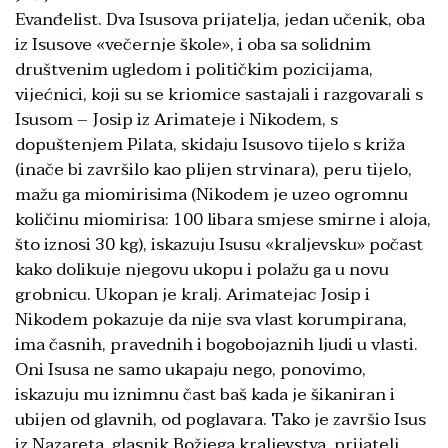
Evanđelist. Dva Isusova prijatelja, jedan učenik, oba
iz Isusove «večernje škole», i oba sa solidnim
društvenim ugledom i političkim pozicijama,
vijećnici, koji su se kriomice sastajali i razgovarali s
Isusom – Josip iz Arimateje i Nikodem, s
dopuštenjem Pilata, skidaju Isusovo tijelo s križa
(inače bi završilo kao plijen strvinara), peru tijelo,
mažu ga miomirisima (Nikodem je uzeo ogromnu
količinu miomirisa: 100 libara smjese smirne i aloja,
što iznosi 30 kg), iskazuju Isusu «kraljevsku» počast
kako dolikuje njegovu ukopu i polažu ga u novu
grobnicu. Ukopan je kralj. Arimatejac Josip i
Nikodem pokazuje da nije sva vlast korumpirana,
ima časnih, pravednih i bogobojaznih ljudi u vlasti.
Oni Isusa ne samo ukapaju nego, ponovimo,
iskazuju mu iznimnu čast baš kada je šikaniran i
ubijen od glavnih, od poglavara. Tako je završio Isus
iz Nazareta, glasnik Božjega kraljevstva, prijatelj