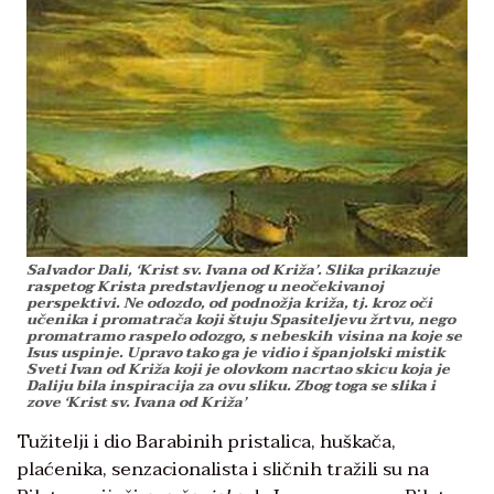
Salvador Dali, ‘Krist sv. Ivana od Križa’. Slika prikazuje
raspetog Krista predstavljenog u neočekivanoj
perspektivi. Ne odozdo, od podnožja križa, tj. kroz oči
učenika i promatrača koji štuju Spasiteljevu žrtvu, nego
promatramo raspelo odozgo, s nebeskih visina na koje se
Isus uspinje. Upravo tako ga je vidio i španjolski mistik
Sveti Ivan od Križa koji je olovkom nacrtao skicu koja je
Daliju bila inspiracija za ovu sliku. Zbog toga se slika i
zove ‘Krist sv. Ivana od Križa’
Tužitelji i dio Barabinih pristalica, huškača,
plaćenika, senzacionalista i sličnih tražili su na