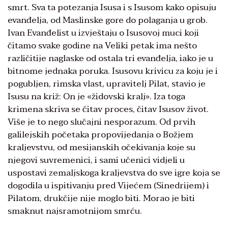
smrt. Sva ta potezanja Isusa i s Isusom kako opisuju
evanđelja, od Maslinske gore do polaganja u grob.
Ivan Evanđelist u izvještaju o Isusovoj muci koji
čitamo svake godine na Veliki petak ima nešto
različitije naglaske od ostala tri evanđelja, iako je u
bitnome jednaka poruka. Isusovu krivicu za koju je i
pogubljen, rimska vlast, upravitelj Pilat, stavio je
Isusu na križ: On je «židovski kralj». Iza toga
krimena skriva se čitav proces, čitav Isusov život.
Više je to nego slučajni nesporazum. Od prvih
galilejskih početaka propovijedanja o Božjem
kraljevstvu, od mesijanskih očekivanja koje su
njegovi suvremenici, i sami učenici vidjeli u
uspostavi zemaljskoga kraljevstva do sve igre koja se
dogodila u ispitivanju pred Vijećem (Sinedrijem) i
Pilatom, drukčije nije moglo biti. Morao je biti
smaknut najsramotnijom smrću.