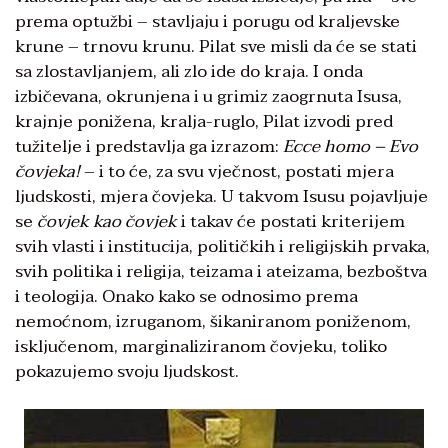
prema optužbi – stavljaju i porugu od kraljevske
krune – trnovu krunu. Pilat sve misli da će se stati
sa zlostavljanjem, ali zlo ide do kraja. I onda
izbičevana, okrunjena i u grimiz zaogrnuta Isusa,
krajnje ponižena, kralja-ruglo, Pilat izvodi pred
tužitelje i predstavlja ga izrazom:
Ecce homo – Evo
čovjeka!
– i to će, za svu vječnost, postati mjera
ljudskosti, mjera čovjeka. U takvom Isusu pojavljuje
se
čovjek kao čovjek
i takav će postati kriterijem
svih vlasti i institucija, političkih i religijskih prvaka,
svih politika i religija, teizama i ateizama, bezboštva
i teologija. Onako kako se odnosimo prema
nemoćnom, izruganom, šikaniranom poniženom,
isključenom, marginaliziranom čovjeku, toliko
pokazujemo svoju ljudskost.