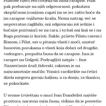
Pilatove riječi
evo čovjeka
da Isusa razapne. Pilat
pak prebacuje na njih odgovornost, pokušava
skeptičnom ironijom rugati im se jer zašto hoće da
im razapne «njihova» kralja. Nema natrag, već se
nepovratno zaglibilo, oni odgovaraju još jetkije i
bučnije pozivajući se na cara, i to baš oni koji se i na
Boga pozivaju iz koristi. Dakle, prijete Pilatu carem i
Rimom, i Pilat, sav u pitanju vlasti i moći, unatoč
Isusovim porukama o vlasti koja dolazi od drugdje,
«odozgor», prepušta Isusa da se razapne. Isus je
razapet na Golgoti. Podrugljivi natpis –
Isus
Nazarećanin kralj židovski
, zakovan je na
najsramotnije mučilo. Vojnici razdijeliše na četiri
dijela njegovu gornju haljinu, a za donju, za tkanicu,
se pokockaše.
U svome izvještaju o muci Ivan Evanđelist najviše
prostora, naravno osim Isusu, vidimo da je posvetio