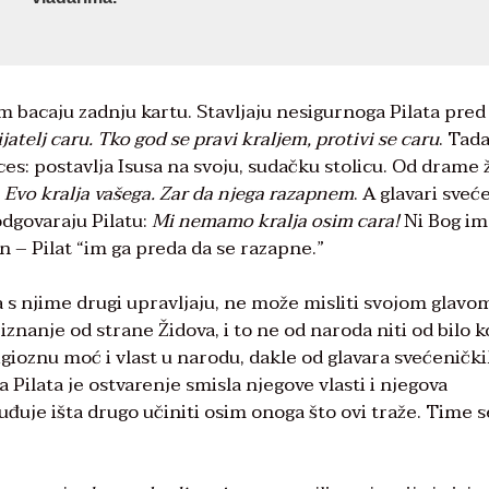
ljom bacaju zadnju kartu. Stavljaju nesigurnoga Pilata pred
jatelj caru. Tko god se pravi kraljem, protivi se caru
. Tada
es: postavlja Isusa na svoju, sudačku stolicu. Od drame ž
:
Evo kralja vašega. Zar da njega razapnem
. A glavari sveć
odgovaraju Pilatu:
Mi nemamo kralja osim cara!
Ni Bog im
an – Pilat “im ga preda da se razapne.”
 da s njime drugi upravljaju, ne može misliti svojom glavo
znanje od strane Židova, i to ne od naroda niti od bilo k
igioznu moć i vlast u narodu, dakle od glavara svećeničk
za Pilata je ostvarenje smisla njegove vlasti i njegova
uđuje išta drugo učiniti osim onoga što ovi traže. Time s