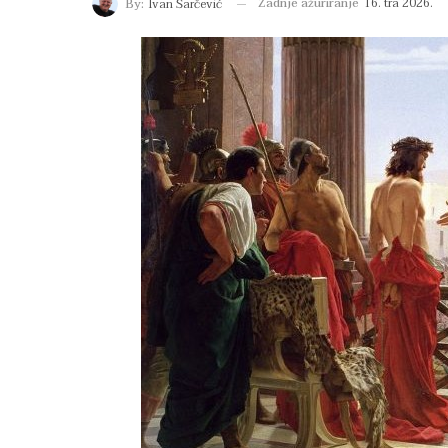
Zadnje ažuriranje
16. tra 2026.
By:
Ivan Šarčević