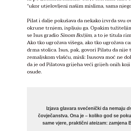
“ukor utjelovljeni našim mislima, sama njego
Pilat i dalje pokušava da nekako izvrda svu o
okrune trnjem, ispljuju ga. Opakim tužiteljim
se Isus gradio
Sinom Božjim
, a to je titula r
Ako tko ugrožava višega, ako tko ugrožava car
drma stolica. Isus, pak, govori Pilatu da nije
zemaljskom vlašću, misli: Isusova moć ne dolaz
da je od Pilatova grijeha veći grijeh onih koji
osude.
Izjava glavara svećenički da nemaju
d
čovječanstva. Ona je – koliko god se poku
same vjere, praktični ateizam: zamjena 