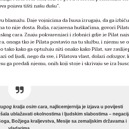
va pojava tišti našu dušu”.
vu blamažu. Daje vojnicima da Isusa izrugaju, da ga izbiču
a to nije dosta. Rulja, razjarena huškačima, govori Pilat
imskog cara. Znaju pokvarenjaci i zlobnici gdje je Pilat najs
a, onoga tko je Pilata postavio na tu službu, i njemu se 
 to tako kako ga optužuju niti onako kako Pilat, sav zaslije
i od ljudi, nego da sve, i Pilatova vlast, dolazi
odozgor
, 
 su ga predali njemu, onih koji stoje i skrivaju se iza Isus
rugog kralja osim cara
, najlicemjernija je izjava u povijesti
šala ublažavati okolnostima i ljudskim slabostima – negacij
Boga, Božjega kraljevstva, Mesije sa zemaljskim državama i
vladarima.