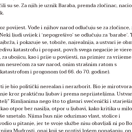
čili su se. Za njih je uznik Baraba, premda zločinac, naci
k.
z povijest. Vođe i njihov narod odlučuju se za zločince, 
 Neki ljudi uvijek i ‘nepogrešivo’ se odlučuju za ‘barabe’. 
ajbrža, i pokazuje se, tobože, najrealnija, a ustvari je ob
edivu katastrofu i propast, povrh svega negacije je vjere
 za ubojicu, kao i prije u povijesti, na primjer za vrijeme
om nesrećom za sav narod, onim strašnim ratom s
atastrofom i progonom (od 66. do 70. godine).
ti je bio politički nerealan i nerazborit. Bio je mirotvora
enje kroz praktičnu ljubav i prema neprijateljima. Ustvar
jatelj” Rimljanima nego što to glavari svećenički i starješi
 kao otpor bez nasilja, otpor u ljubavi, kako kritika u mil
e smetalo. Njima Isus nije oduzimao vlast, stolice i
odio u pitanje, jer te svoje službe nisu obavljali ni po 
njiga Mudrosti, onaj koji se protivi lošem ponašanju, on