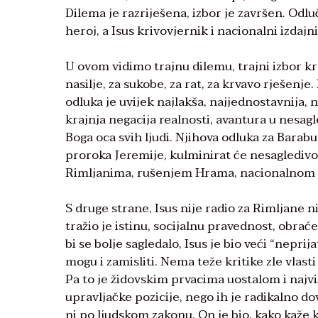
Dilema je razriješena, izbor je završen. Odlu
heroj, a Isus krivovjernik i nacionalni izdajni
U ovom vidimo trajnu dilemu, trajni izbor kro
nasilje, za sukobe, za rat, za krvavo rješenje.
odluka je uvijek najlakša, najjednostavnija, n
krajnja negacija realnosti, avantura u nesagl
Boga oca svih ljudi. Njihova odluka za Barabu,
proroka Jeremije, kulminirat će nesaglediv
Rimljanima, rušenjem Hrama, nacionalnom k
S druge strane, Isus nije radio za Rimljane ni
tražio je istinu, socijalnu pravednost, obrać
bi se bolje sagledalo, Isus je bio veći “nepri
mogu i zamisliti. Nema teže kritike zle vlasti
Pa to je židovskim prvacima uostalom i najviš
upravljačke pozicije, nego ih je radikalno dov
ni po ljudskom zakonu. On je bio, kako kaže k