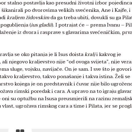
or stalno postavlja kao presudni životni izbor pojedinca
 šikanirali po dvorovima velikih svećenika, Ane i Kajfe, i
adi
kraljem židovskim
da ga treba ubiti, dovukli su ga Pila
 pogubljenja (
ius gladii
). I potrajat će – prema Ivanu – Pi
laženje iz dvora i rasprave s glavarima svećeničkim, pr
lja se oko pitanja je li Isus doista
kralj
i kakvog je
, ali njegovo kraljevstvo nije “od ovoga svijeta”, nije vez
nema sluge, vojsku, navijače. On je sam. I sve što je govori
 takvo kraljevstvo, takvo ponašanje i takva istina. Želi se
carstvo kojega je on predstavnik i čuvar nije bilo ugrožen
rožava rimski poredak i cara. A upravo na to igraju glavar
re oni su optužbu na Isusa preusmjerili na razinu zemaljs
 vlast, ugrožava rimskog cara a time i Pilata, jer se prog