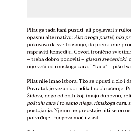
Pilat ga tada kani pustiti, ali poglavari s ru
opasnu alternativu:
Ako ovoga pustiš, nisi pri
pokušava da sve to ismije, da preokrene proc
napraviti komediju. Govori ironično svjetini
– treba dobro ponoviti –
glavari svećenički
, 
nije veći od rimskoga cara. I “tada” – piše Iv
Pilat nije imao izbora. Tko se upusti u zlo i
Povratak je vezan uz radikalno obraćenje. Pri
Židova, nego od onih koji imaju duhovnu, rel
poštuju cara i to samo njega, rimskoga cara
, 
postojanja. Njemu ne preostaje niti se on us
potvrđuje i njegova moć i vlast.