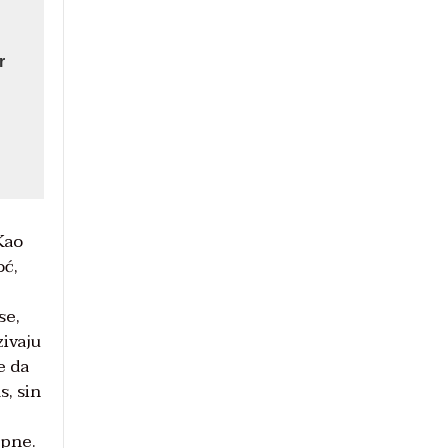
r
Kao
oć,
se,
zivaju
e da
s, sin
apne.