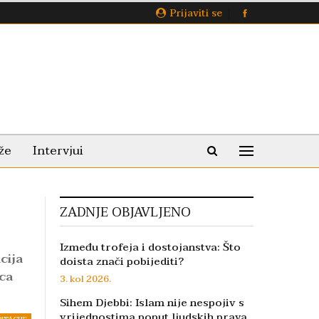
Prijaviti se
že
Intervjui
ZADNJE OBJAVLJENO
Između trofeja i dostojanstva: Što
cija
doista znači pobijediti?
oca
3. kol 2026.
Sihem Djebbi: Islam nije nespojiv s
vrijednostima poput ljudskih prava,