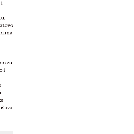
 i
tu,
latovo
vacima
ano za
o i
o
i
ke
lašava