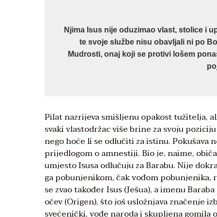
Njima Isus nije oduzimao vlast, stolice i up
te svoje službe nisu obavljali ni po 
Mudrosti, onaj koji se protivi lošem pon
po
Pilat nazrijeva smišljenu opakost tužitelja, a
svaki vlastodržac više brine za svoju poziciju
nego hoće li se odlučiti za istinu. Pokušava 
prijedlogom o amnestiji. Bio je, naime, obič
umjesto Isusa odlučuju za Barabu. Nije dokraj
ga pobunjenikom, čak vođom pobunjenika, ra
se zvao također Isus (Ješua), a imenu Baraba 
očev (Origen), što još usložnjava značenje iz
svećenički, vođe naroda i skupljena gomila o