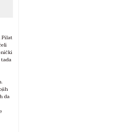
 Pilat
eli
enički
 tada
m.
ojih
ih da
e