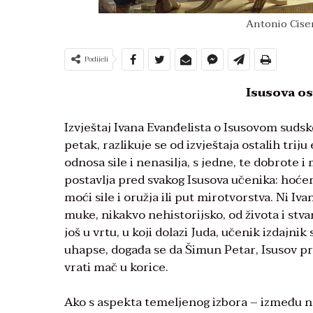
Antonio Ciser
Podijeli
Isusova o
Izvještaj Ivana Evanđelista o Isusovom sudsko
petak, razlikuje se od izvještaja ostalih trij
odnosa sile i nenasilja, s jedne, te dobrote i
postavlja pred svakog Isusova učenika: hoćemo 
moći sile i oružja ili put mirotvorstva. Ni Iv
muke, nikakvo nehistorijsko, od života i stva
još u vrtu, u koji dolazi Juda, učenik izdajni
uhapse, događa se da Šimun Petar, Isusov prv
vrati mač u korice.
Ako s aspekta temeljenog izbora – između nasi