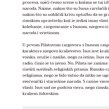
procesa, naići ćemo scene u kojima se taj izb
naroda. Naime, nakon što su Isusa razvlačili i
nakon što su uobličili krivu optužbu da se gr
rimskom upravitelju koji je jedini imao vlast
kolebanje, razgovaranje s Isusom, njegovo iz
naroda i svjetinom.
U prvom Pilatovom razgovoru s Isusom rasprav
karaktera njegovo kraljevstvo. Isus jest kralj
vojsku, oružje i nasilje, nego za istinu. Isus 
radio, činio je to javno. No, Pilata ne zanima
riješiti suvišnih religijskih pitanja. Rimsko 
religijama, nego je bilo važno da nitko ne ug
svećenički i starješine naroda. S razine vje
vlasti: Isus sad ne podriva vjeru, nego rimsku
kraljem židovskim.