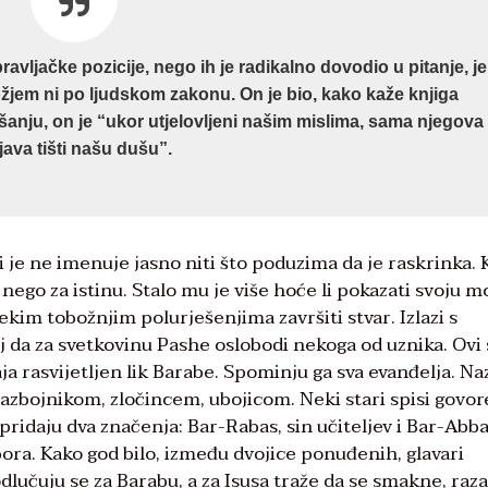
ravljačke pozicije, nego ih je radikalno dovodio u pitanje, je
Božjem ni po ljudskom zakonu. On je bio, kako kaže knjiga
ašanju, on je “ukor utjelovljeni našim mislima, sama njegova
java tišti našu dušu”.
li je ne imenuje jasno niti što poduzima da je raskrinka. 
 nego za istinu. Stalo mu je više hoće li pokazati svoju m
nekim tobožnjim polurješenjima završiti stvar. Izlazi s
aj da za svetkovinu Pashe oslobodi nekoga od uznika. Ovi 
a rasvijetljen lik Barabe. Spominju ga sva evanđelja. Na
zbojnikom, zločincem, ubojicom. Neki stari spisi govor
pridaju dva značenja: Bar-Rabas, sin učiteljev i Bar-Abba
bora. Kako god bilo, između dvojice ponuđenih, glavari
dlučuju se za Barabu, a za Isusa traže da se smakne, raz