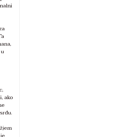
onalni
za
Ta
mana,
 u
c,
i, ako
ne
osrđu.
Božjem
 je