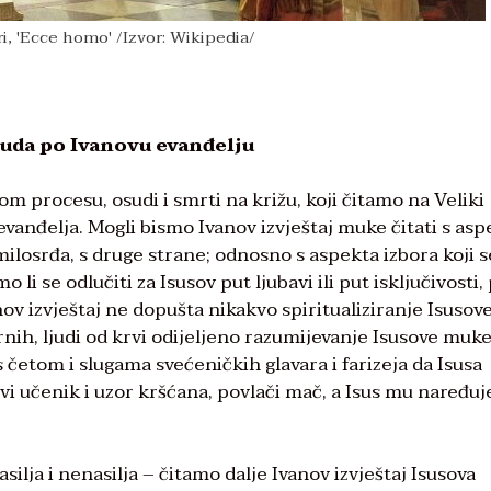
i, 'Ecce homo' /Izvor: Wikipedia/
suda po Ivanovu evanđelju
m procesu, osudi i smrti na križu, koji čitamo na Veliki
u evanđelja. Mogli bismo Ivanov izvještaj muke čitati s as
 milosrđa, s druge strane; odnosno s aspekta izbora koji s
li se odlučiti za Isusov put ljubavi ili put isključivosti,
anov izvještaj ne dopušta nikakvo spiritualiziranje Isusov
rnih, ljudi od krvi odijeljeno razumijevanje Isusove muke
k s četom i slugama svećeničkih glavara i farizeja da Isusa
i učenik i uzor kršćana, povlači mač, a Isus mu naređuj
lja i nenasilja – čitamo dalje Ivanov izvještaj Isusova