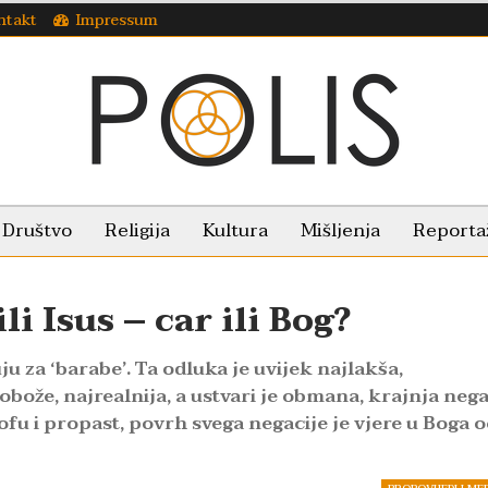
ntakt
Impressum
Društvo
Religija
Kultura
Mišljenja
Reporta
li Isus – car ili Bog?
ju za ‘barabe’. Ta odluka je uvijek najlakša,
tobože, najrealnija, a ustvari je obmana, krajnja nega
ofu i propast, povrh svega negacije je vjere u Boga 