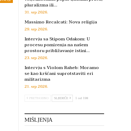
DITACIJE
pluralizma ili…
31. srp 2026.
Massimo Recalcati: Nova religija
29. srp 2026.
Intervju sa Stipom Odakom: U
procesu pomirenja na našem
prostoru približavanje istini…
23. srp 2026.
Intervju s Violom Raheb: Moramo
se kao kršćani suprotstaviti eri
militarizma
21. srp 2026.
PRETHODNO
SLJEDEĆE
1 od 198
MIŠLJENJA