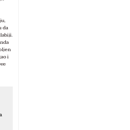
ju,
u da
labiji.
onda
pljen
kao i
ove
a