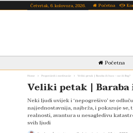
Početna
Ko
Četvrtak, 6. kolovoza, 2026.
Početna
Home
Propovijedi i meditacije
Veliki petak | Baraba ili Isus – car ili Bog?
Veliki petak | Baraba i
Neki ljudi uvijek i ‘nepogrešivo’ se odluču
najjednostavnija, najbrža, i pokazuje se, 
realnosti, avantura u nesagledivu katastr
svih ljudi