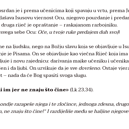
losrdan je i prema učenicima koji spavaju u vrtu, prema J
naglašava Isusovu vjernost Ocu, njegovo pouzdanje i preda
 I druga riječ je opraštanje – raskajanom razbojniku.
e svega sebe Ocu:
Oče, u tvoje ruke predajem duh svoj
!
 ne na ljudsku, nego na Božju slavu koja se objavljuje u I
nje je Pisama. On se objavljuje kao vječna Riječ koja ima
ljuje i novu zajednicu: darivanja majke učeniku i učenika
jen i da ljubi. On uzvikuje da je sve
dovršeno
. Ostaje vjer
ot – nada da će Bog spasiti svoga slugu.
ti im jer ne znaju što čine»
(Lk 23,34).
ondje razapeše njega i te zločince, jednoga zdesna, drug
, ne znaju što čine!
“
I razdijeliše među se haljine njegove