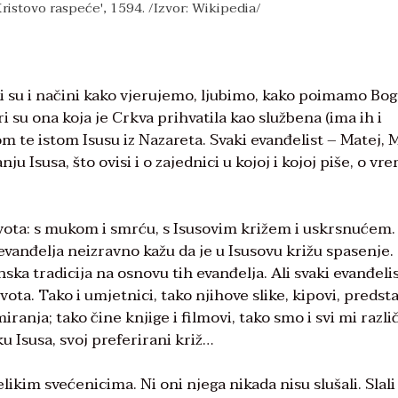
Kristovo raspeće', 1594. /Izvor: Wikipedia/
iti su i načini kako vjerujemo, ljubimo, kako poimamo Bog
ri su ona koja je Crkva prihvatila kao službena (ima ih i
om te istom Isusu iz Nazareta. Svaki evanđelist – Matej, 
ju Isusa, što ovisi i o zajednici u kojoj i kojoj piše, o v
života: s mukom i smrću, s Isusovim križem i uskrsnućem.
evanđelja neizravno kažu da je u Isusovu križu spasenje.
ka tradicija na osnovu tih evanđelja. Ali svaki evanđeli
ota. Tako i umjetnici, tako njihove slike, kipovi, predsta
anja; tako čine knjige i filmovi, tako smo i svi mi različ
 Isusa, svoj preferirani križ…
likim svećenicima. Ni oni njega nikada nisu slušali. Slali