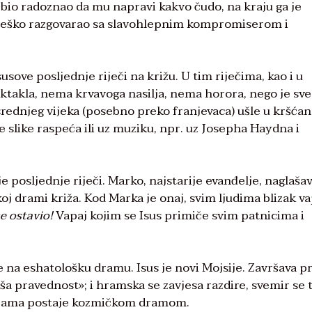
e bio radoznao da mu napravi kakvo čudo, na kraju ga je
je teško razgovarao sa slavohlepnim kompromiserom i
ove posljednje riječi na križu. U tim riječima, kao i u
takla, nema krvavoga nasilja, nema horora, nego je sve
d srednjeg vijeka (posebno preko franjevaca) ušle u kršća
like raspeća ili uz muziku, npr. uz Josepha Haydna i
je posljednje riječi. Marko, najstarije evanđelje, naglaša
oj drami križa. Kod Marka je onaj, svim ljudima blizak va
e ostavio!
Vapaj kojim se Isus primiče svim patnicima i
 na eshatološku dramu. Isus je novi Mojsije. Završava pr
«viša pravednost»; i hramska se zavjesa razdire, svemir se 
 drama postaje kozmičkom dramom.