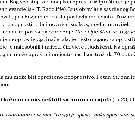
adi, Bog već stoji kao onaj koji oprašta. «Opraštanje je p
zan evanđelja» (T. Radcliffe). Isus objavljuje savršenog B
ovati, pa i Božjem milosrđu postavljamo uvjete. Tražim
 onda oprostiti, dati novu šansu. Isus, međutim, uvijek
, i onda ih poziva na obraćenje. Veli:
Oprošteni su ti grijes
je neoprostivoga, inače, ako je nešto lagano za oprostit
 je najosobniji i najveći čin vjere i ljudskosti. Na opra
Bog ne može opraštati umjesto nas. Isus traži da 70 puta 
 da mu može biti oprošteno neoprostivo. Petar, Stijena j
njem.
ebi kažem: danas ćeš biti sa mnom u raju!»
(Lk 23,43
ri s narodom govoreći: “Druge je spasio, neka spasi sam s