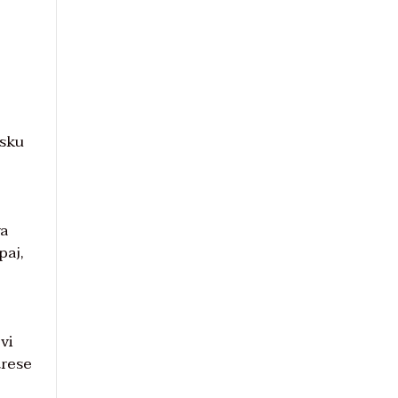
nsku
va
paj,
vi
trese