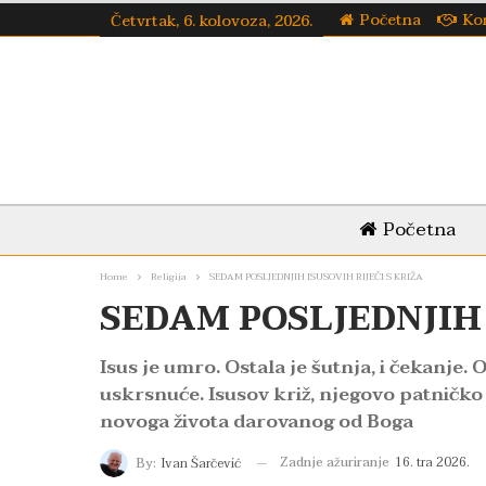
Početna
Ko
Četvrtak, 6. kolovoza, 2026.
Početna
Home
Religija
SEDAM POSLJEDNJIH ISUSOVIH RIJEČI S KRIŽA
SEDAM POSLJEDNJIH 
Isus je umro. Ostala je šutnja, i čekanje. 
uskrsnuće. Isusov križ, njegovo patničko l
novoga života darovanog od Boga
Zadnje ažuriranje
16. tra 2026.
By:
Ivan Šarčević