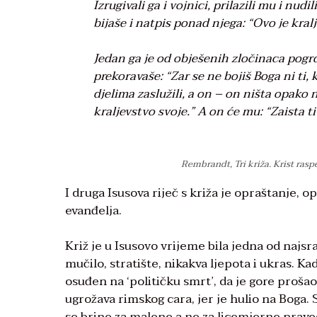
Izrugivali ga i vojnici, prilazili mu i nud
bijaše i natpis ponad njega: “Ovo je kralj
Jedan ga je od obješenih zločinaca pogrđi
prekoravaše: “Zar se ne bojiš Boga ni ti
djelima zaslužili, a on – on ništa opako 
kraljevstvo svoje.” A on će mu: “Zaista t
Rembrandt, Tri križa. Krist ras
I druga Isusova riječ s križa je opraštanje, o
evanđelja.
Križ je u Isusovo vrijeme bila jedna od najsr
mučilo, stratište, nikakva ljepota i ukras. 
osuđen na ‘političku smrt’, da je gore prošao
ugrožava rimskog cara, jer je hulio na Boga. S
se brine za malene a ne za licemjerne praved