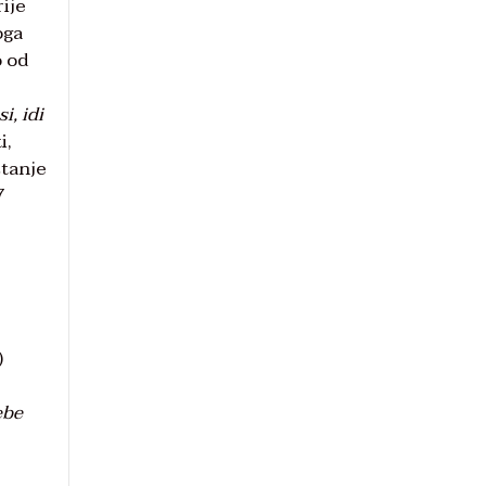
rije
oga
o od
i, idi
i,
štanje
7
e
)
ebe