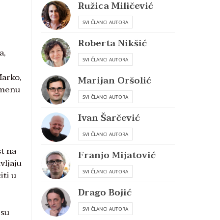
Ružica Miličević
SVI ČLANCI AUTORA
Roberta Nikšić
a,
SVI ČLANCI AUTORA
Marko,
Marijan Oršolić
remenu
SVI ČLANCI AUTORA
Ivan Šarčević
SVI ČLANCI AUTORA
st na
Franjo Mijatović
vljaju
SVI ČLANCI AUTORA
iti u
Drago Bojić
SVI ČLANCI AUTORA
 su