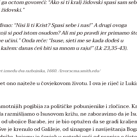
ili ga octom govoreći: “Ako si ti kralj židovski spasi sam seb
 židovski.”
vao: “Nisi li ti Krist? Spasi sebe i nas!” A drugi ovoga
, koji si pod istom osudom? Ali mi po pravdi jer primamo š
ne učini.” Onda reče: “Isuse, sjeti me se kada dođeš u
i kažem: danas ćeš biti sa mnom u raju!” (
Lk 23,35-43).
pet između dva razbojnika, 1660. /Izvor:scma.smith.edu/
pet ono najteže u čovjekovom životu. I ova je riječ iz Luk
amotnijih pogibija za političke pobunjenike i zločince. Kr
Kada razmišljamo o Isusovom križu, ne zaboravimo da je Is
 od ubojice Barabe, jer je bio optužen da se gradi kralje
ve je krenulo od Galileje, od sinagoge i naviještanja Boga
nike, kojemu je čovjek u potrebi veći od propisa o čisto