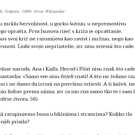
 ‘Golgota’, 1900. /Izvor: Wikipedia/
, u mrklu bezvoljnost, u gorku šutnju, u nepremostivu
go oprašta. Prva Isusova riječ s križa je opraštanje.
sus svoj križ ne razumijeva kao zavist i mržnju, nego kao
snost. Ljubi svoje neprijatelje, jer nisu svjesni što rade.
šine naroda, Ana i Kajfa, Herod i Pilat nisu znali što rade
 nastavlja: «Samo sve nisu
htjeli
znati! A što ne želimo zna
o i ne damo da izroni na površinu svijesti. A ti kažeš, ne
voju ljubav prema njima, jer za nju zna samo tko te i sam l
litve života
, 56).
i razapinjemo Isusa u bližnjima i strancima? Koliko zla
njih prisila?