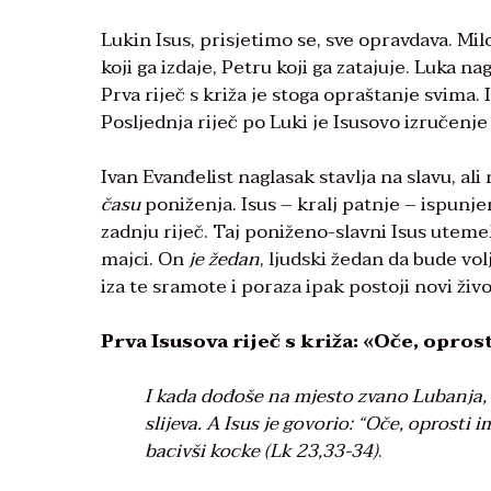
Lukin Isus, prisjetimo se, sve opravdava. Mi
koji ga izdaje, Petru koji ga zatajuje. Luka 
Prva riječ s križa je stoga opraštanje svima.
Posljednja riječ po Luki je Isusovo izručenj
Ivan Evanđelist naglasak stavlja na slavu, ali
času
poniženja. Isus – kralj patnje – ispunje
zadnju riječ. Taj poniženo-slavni Isus uteme
majci. On
je žedan
, ljudski žedan da bude vol
iza te sramote i poraza ipak postoji novi živ
Prva Isusova riječ s križa: «Oče, opros
I kada dođoše na mjesto zvano Lubanja, 
slijeva. A Isus je govorio:
“
Oče, oprosti im
bacivši kocke (Lk 23,33-34)
.