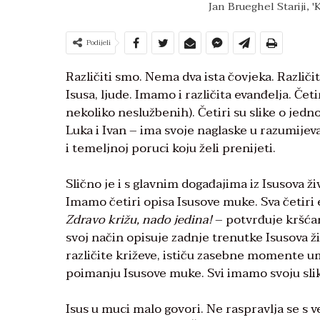
Jan Brueghel Stariji, '
Podijeli
Različiti smo. Nema dva ista čovjeka. Različ
Isusa, ljude. Imamo i različita evanđelja. Četi
nekoliko neslužbenih). Četiri su slike o jedn
Luka i Ivan – ima svoje naglaske u razumijevan
i temeljnoj poruci koju želi prenijeti.
Slično je i s glavnim događajima iz Isusova 
Imamo četiri opisa Isusove muke. Sva četiri 
Zdravo križu, nado jedina!
– potvrđuje kršćans
svoj način opisuje zadnje trenutke Isusova živ
različite križeve, ističu zasebne momente umir
poimanju Isusove muke. Svi imamo svoju sliku
Isus u muci malo govori. Ne raspravlja se s ve