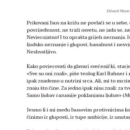
Edvard Munch,
Prikovani Isus na križu ne povlači se u sebe
povrijeđenost, ne traži osvetu, ne jada se, ne
Nevjerojatno! I to oprašta grijeh neznanja. I
ljudsko neznanje i glupost, banalnost i nesvje
Neshvatljivo.
Kako povjerovati da glavari svećenički, starje
«Sve su oni znali», piše teolog Karl Rahner i
ipak znademo u nutrini srca. Ali, mi to mrzim
znaju što čine. Za jedno ipak nisu znali: za t
Samo ljubav razumije poklanjanu ljubav» (
Mo
Jesmo li i mi među Isusovim protivnicima koj
činimo iz gluposti, iz tupe ambicije, iz unutar