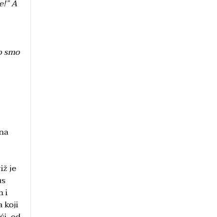
e!” A
to smo
ina
iž je
us
m i
 koji
ći, od