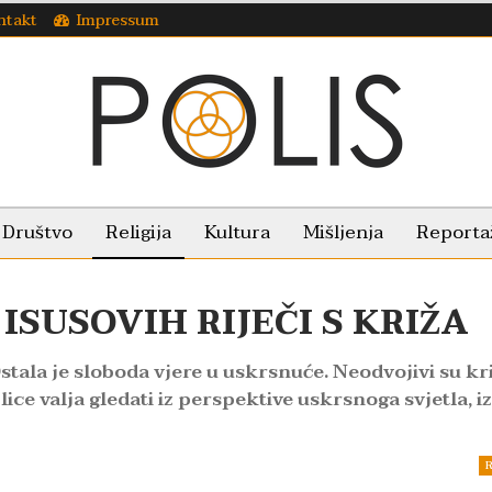
ntakt
Impressum
Društvo
Religija
Kultura
Mišljenja
Reporta
ISUSOVIH RIJEČI S KRIŽA
Ostala je sloboda vjere u uskrsnuće. Neodvojivi su kri
ice valja gledati iz perspektive uskrsnoga svjetla, iz
R