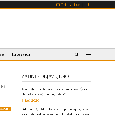
Prijaviti se
že
Intervjui
ZADNJE OBJAVLJENO
ž i
Između trofeja i dostojanstva: Što
doista znači pobijediti?
3. kol 2026.
Sihem Djebbi: Islam nije nespojiv s
ELIGIJA
vrijednostima poput ljudskih prava,