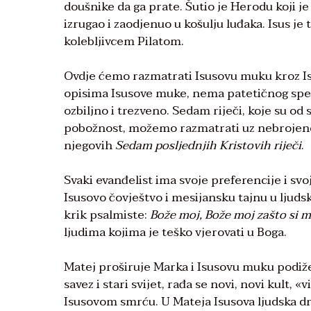
doušnike da ga prate. Šutio je Herodu koji j
izrugao i zaodjenuo u košulju luđaka. Isus 
kolebljivcem Pilatom.
Ovdje ćemo razmatrati Isusovu muku kroz Isus
opisima Isusove muke, nema patetičnog spek
ozbiljno i trezveno. Sedam riječi, koje su o
pobožnost, možemo razmatrati uz nebrojene s
njegovih
Sedam posljednjih Kristovih riječi
.
Svaki evanđelist ima svoje preferencije i svo
Isusovo čovještvo i mesijansku tajnu u ljudsk
krik psalmiste:
Bože moj, Bože moj zašto si m
ljudima kojima je teško vjerovati u Boga.
Matej proširuje Marka i Isusovu muku podiže
savez i stari svijet, rađa se novi, novi kult, 
Isusovom smrću. U Mateja Isusova ljudska