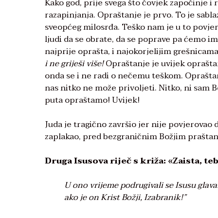
Kako god, prije svega što čovjek započinje i r
razapinjanja. Opraštanje je prvo. To je sabla
sveopćeg milosrđa. Teško nam je u to povjer
ljudi da se obrate, da se poprave pa ćemo im
najprije oprašta, i najokorjelijim grešnicama
i ne griješi više!
Opraštanje je uvijek opraštan
onda se i ne radi o nečemu teškom. Opraštanje
nas nitko ne može privoljeti. Nitko, ni sam 
puta opraštamo! Uvijek!
Juda je tragično završio jer nije povjerovao
zaplakao, pred bezgraničnim Božjim prašta
Druga Isusova riječ s križa: «Zaista, t
U ono vrijeme podrugivali se Isusu glava
ako je on Krist Božji, Izabranik!”