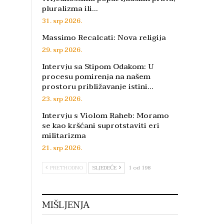
pluralizma ili…
31. srp 2026.
Massimo Recalcati: Nova religija
29. srp 2026.
Intervju sa Stipom Odakom: U
procesu pomirenja na našem
prostoru približavanje istini…
23. srp 2026.
Intervju s Violom Raheb: Moramo
se kao kršćani suprotstaviti eri
militarizma
21. srp 2026.
PRETHODNO
SLJEDEĆE
1 od 198
MIŠLJENJA