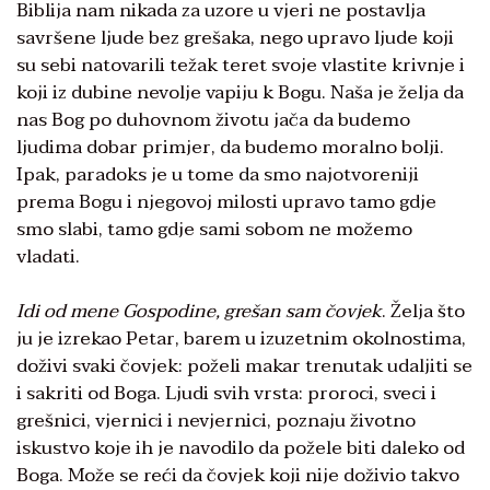
Biblija nam nikada za uzore u vjeri ne postavlja
savršene ljude bez grešaka, nego upravo ljude koji
su sebi natovarili težak teret svoje vlastite krivnje i
koji iz dubine nevolje vapiju k Bogu. Naša je želja da
nas Bog po duhovnom životu jača da budemo
ljudima dobar primjer, da budemo moralno bolji.
Ipak, paradoks je u tome da smo najotvoreniji
prema Bogu i njegovoj milosti upravo tamo gdje
smo slabi, tamo gdje sami sobom ne možemo
vladati.
Idi od mene Gospodine, grešan sam čovjek
. Želja što
ju je izrekao Petar, barem u izuzetnim okolnostima,
doživi svaki čovjek: poželi makar trenutak udaljiti se
i sakriti od Boga. Ljudi svih vrsta: proroci, sveci i
grešnici, vjernici i nevjernici, poznaju životno
iskustvo koje ih je navodilo da požele biti daleko od
Boga. Može se reći da čovjek koji nije doživio takvo