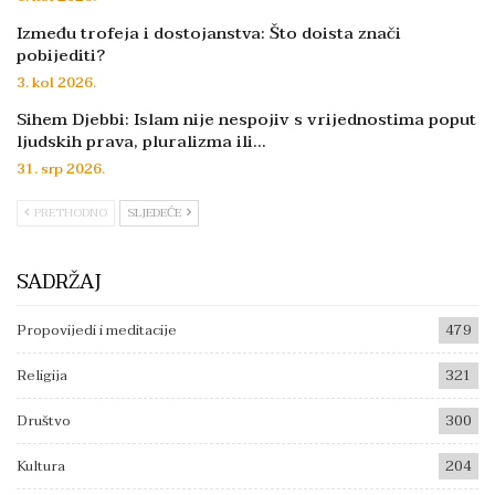
Između trofeja i dostojanstva: Što doista znači
pobijediti?
3. kol 2026.
Sihem Djebbi: Islam nije nespojiv s vrijednostima poput
ljudskih prava, pluralizma ili…
31. srp 2026.
PRETHODNO
SLJEDEĆE
SADRŽAJ
Propovijedi i meditacije
479
Religija
321
Društvo
300
Kultura
204