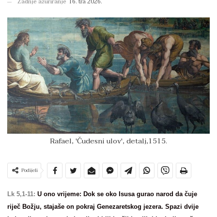
Zadnje ažuriranje
16. tra 2026.
Rafael, 'Čudesni ulov', detalj,1515.
Podijeli
Lk 5,1-11:
U ono vrijeme: Dok se oko Isusa gurao narod da čuje
riječ Božju, stajaše on pokraj Genezaretskog jezera. Spazi dvije