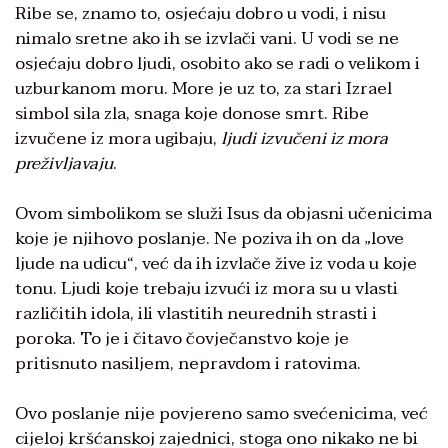
Ribe se, znamo to, osjećaju dobro u vodi, i nisu
nimalo sretne ako ih se izvlači vani. U vodi se ne
osjećaju dobro ljudi, osobito ako se radi o velikom i
uzburkanom moru. More je uz to, za stari Izrael
simbol sila zla, snaga koje donose smrt. Ribe
izvučene iz mora ugibaju,
ljudi izvučeni iz mora
preživljavaju
.
Ovom simbolikom se služi Isus da objasni učenicima
koje je njihovo poslanje. Ne poziva ih on da „love
ljude na udicu“, već da ih izvlače žive iz voda u koje
tonu. Ljudi koje trebaju izvući iz mora su u vlasti
različitih idola, ili vlastitih neurednih strasti i
poroka. To je i čitavo čovječanstvo koje je
pritisnuto nasiljem, nepravdom i ratovima.
Ovo poslanje nije povjereno samo svećenicima, već
cijeloj kršćanskoj zajednici, stoga ono nikako ne bi