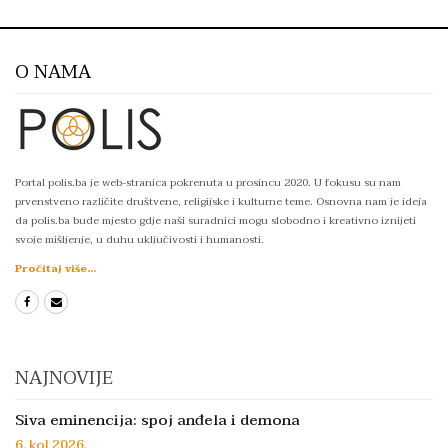
O NAMA
Portal polis.ba je web-stranica pokrenuta u prosincu 2020. U fokusu su nam
prvenstveno različite društvene, religijske i kulturne teme. Osnovna nam je ideja
da polis.ba bude mjesto gdje naši suradnici mogu slobodno i kreativno iznijeti
svoje mišljenje, u duhu uključivosti i humanosti.
Pročitaj više...
NAJNOVIJE
Siva eminencija: spoj anđela i demona
6. kol 2026.