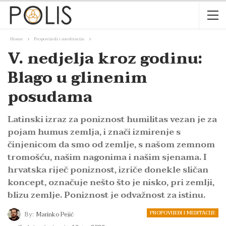
Home
Propovijedi i meditacije
V. nedjelja kroz godinu:
Blago u glinenim
posudama
Latinski izraz za poniznost humilitas vezan je za
pojam humus zemlja, i znači izmirenje s
činjenicom da smo od zemlje, s našom zemnom
tromošću, našim nagonima i našim sjenama. I
hrvatska riječ poniznost, izriče donekle sličan
koncept, označuje nešto što je nisko, pri zemlji,
blizu zemlje. Poniznost je odvažnost za istinu.
PROPOVIJEDI I MEDITACIJE
By:
Marinko Pejić