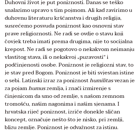
Duhovni život je put poniznosti. Danas se teško
snalazimo upravo s tim pojmom. Ali kad zavirimo u
duhovnu literaturu kršćanstva i drugih religija,
susrećemo posvuda poniznost kao osnovni stav
prave religioznosti. Ne radi se ovdje o stavu koji
čovjek treba imati prema drugima, nije to socijalna
krepost. Ne radi se pogotovo o nekakvom neimanju
vlastitog stava, ili o nekakvoj „puzavosti“ i
podčinjenosti osobe. Poniznost je religiozni stav, to
je stav pred Bogom. Poniznost je biti svjestan istine
o sebi. Latinski izraz za poniznost
humilitas
vezan je
za pojam
humus
zemlja, i znači izmirenje s
činjenicom da smo od zemlje, s našom zemnom
tromošću, našim nagonima i našim sjenama. I
hrvatska riječ poniznost, izriče donekle sličan
koncept, označuje nešto što je nisko, pri zemlji,
blizu zemlje. Poniznost je odvažnost za istinu.