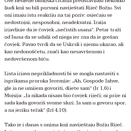
Ove nedjelje biblijska čitanja predstavljaju nekoliko
ljudi koji su bili pozvani naviještati Riječ Božju. Svi
oni imaju istu reakciju na taj poziv: osjećaju se
nedostojni, nesposobni, neadekvatni. Izaija
izjavljuje da je čovjek „nečistih usana“. Petar traži
od Isusa da se udalji od njega jer zna da je grešan
čovjek. Pavao tvrdi da se Uskrsli i njemu ukazao, ali
kao nedonoščetu, znači kao nesavršenom i
nedovršenom biću.
Lista izjava neprikladnosti bi se mogla nastaviti s
isprikama proroka Jeremije: „Ah, Gospode Jahve,
gle ja ne umijem govoriti, dijete sam“ (Jr 1,6) i
Mojsija: „Ja nikada nisam bio čovjek riječi; ni prije ni
sada kada govoriš svome sluzi. Ja sam u govoru spor,
a na jeziku težak“ (Izl 4,10).
Tako je i danas s onima koji naviještaju Božju Riječ.