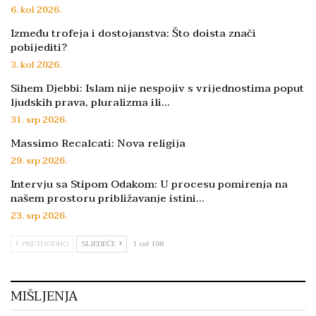
6. kol 2026.
Između trofeja i dostojanstva: Što doista znači
pobijediti?
3. kol 2026.
Sihem Djebbi: Islam nije nespojiv s vrijednostima poput
ljudskih prava, pluralizma ili…
31. srp 2026.
Massimo Recalcati: Nova religija
29. srp 2026.
Intervju sa Stipom Odakom: U procesu pomirenja na
našem prostoru približavanje istini…
23. srp 2026.
PRETHODNO
SLJEDEĆE
1 od 198
MIŠLJENJA