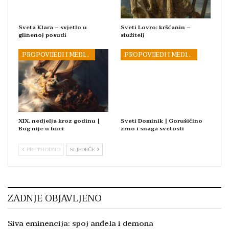
Sveta Klara – svjetlo u
Sveti Lovro: kršćanin –
glinenoj posudi
služitelj
PROPOVIJEDI I MEDITACIJE
PROPOVIJEDI I MEDITACIJE
XIX. nedjelja kroz godinu |
Sveti Dominik | Gorušičino
Bog nije u buci
zrno i snaga svetosti
PRETHODNO
SLJEDEĆE
ZADNJE OBJAVLJENO
Siva eminencija: spoj anđela i demona