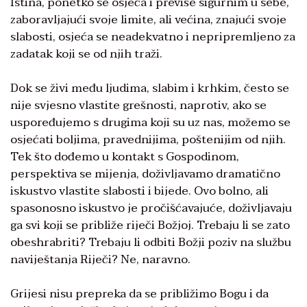
Istina, ponetko se osjeća i previše sigurnim u sebe,
zaboravljajući svoje limite, ali većina, znajući svoje
slabosti, osjeća se neadekvatno i nepripremljeno za
zadatak koji se od njih traži.
Dok se živi među ljudima, slabim i krhkim, često se
nije svjesno vlastite grešnosti, naprotiv, ako se
uspoređujemo s drugima koji su uz nas, možemo se
osjećati boljima, pravednijima, poštenijim od njih.
Tek što dođemo u kontakt s Gospodinom,
perspektiva se mijenja, doživljavamo dramatično
iskustvo vlastite slabosti i bijede. Ovo bolno, ali
spasonosno iskustvo je pročišćavajuće, doživljavaju
ga svi koji se približe riječi Božjoj. Trebaju li se zato
obeshrabriti? Trebaju li odbiti Božji poziv na službu
naviještanja Riječi? Ne, naravno.
Grijesi nisu prepreka da se približimo Bogu i da