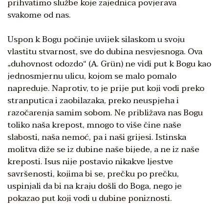
prihvatimo službe koje zajednica povjerava
svakome od nas.
Uspon k Bogu počinje uvijek silaskom u svoju
vlastitu stvarnost, sve do dubina nesvjesnoga. Ova
„duhovnost odozdo“ (A. Grün) ne vidi put k Bogu kao
jednosmjernu ulicu, kojom se malo pomalo
napreduje. Naprotiv, to je prije put koji vodi preko
stranputica i zaobilazaka, preko neuspjeha i
razočarenja samim sobom. Ne približava nas Bogu
toliko naša krepost, mnogo to više čine naše
slabosti, naša nemoć, pa i naši grijesi. Istinska
molitva diže se iz dubine naše bijede, a ne iz naše
kreposti. Isus nije postavio nikakve ljestve
savršenosti, kojima bi se, prečku po prečku,
uspinjali da bi na kraju došli do Boga, nego je
pokazao put koji vodi u dubine poniznosti.