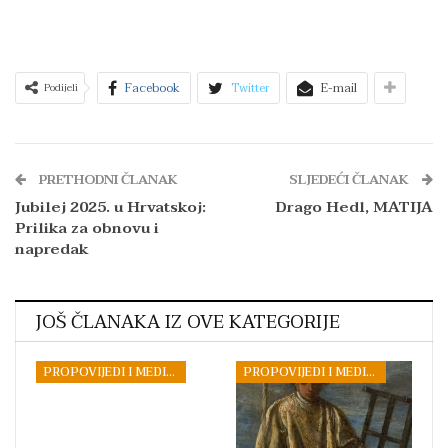
Facebook
Twitter
E-mail
Podijeli
PRETHODNI ČLANAK
SLJEDEĆI ČLANAK
Jubilej 2025. u Hrvatskoj:
Drago Hedl, MATIJA
Prilika za obnovu i
napredak
JOŠ ČLANAKA IZ OVE KATEGORIJE
PROPOVIJEDI I MEDITACIJE
PROPOVIJEDI I MEDITACIJE