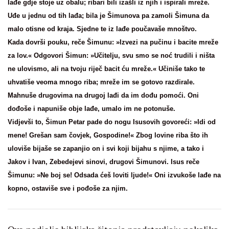
lađe gdje stoje uz obalu; ribari bili izašli iz njih i ispirali mreže.
Uđe u jednu od tih lađa; bila je Šimunova pa zamoli Šimuna da
malo otisne od kraja. Sjedne te iz lađe poučavaše mnoštvo.
Kada dovrši pouku, reče Šimunu: »Izvezi na pučinu i bacite mreže
za lov.« Odgovori Šimun: »Učitelju, svu smo se noć trudili i ništa
ne ulovismo, ali na tvoju riječ bacit ću mreže.« Učiniše tako te
uhvatiše veoma mnogo riba; mreže im se gotovo razdirale.
Mahnuše drugovima na drugoj lađi da im dođu pomoći. Oni
dođoše i napuniše obje lađe, umalo im ne potonuše.
Vidjevši to, Šimun Petar pade do nogu Isusovih govoreći: »Idi od
mene! Grešan sam čovjek, Gospodine!« Zbog lovine riba što ih
uloviše bijaše se zapanjio on i svi koji bijahu s njime, a tako i
Jakov i Ivan, Zebedejevi sinovi, drugovi Šimunovi. Isus reče
Šimunu: »Ne boj se! Odsada ćeš loviti ljude!« Oni izvukoše lađe na
kopno, ostaviše sve i pođoše za njim.