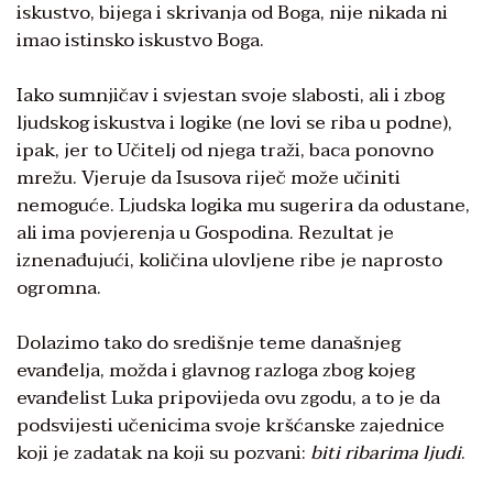
iskustvo, bijega i skrivanja od Boga, nije nikada ni
imao istinsko iskustvo Boga.
Iako sumnjičav i svjestan svoje slabosti, ali i zbog
ljudskog iskustva i logike (ne lovi se riba u podne),
ipak, jer to Učitelj od njega traži, baca ponovno
mrežu. Vjeruje da Isusova riječ može učiniti
nemoguće. Ljudska logika mu sugerira da odustane,
ali ima povjerenja u Gospodina. Rezultat je
iznenađujući, količina ulovljene ribe je naprosto
ogromna.
Dolazimo tako do središnje teme današnjeg
evanđelja, možda i glavnog razloga zbog kojeg
evanđelist Luka pripovijeda ovu zgodu, a to je da
podsvijesti učenicima svoje kršćanske zajednice
koji je zadatak na koji su pozvani:
biti
ribarima ljudi
.