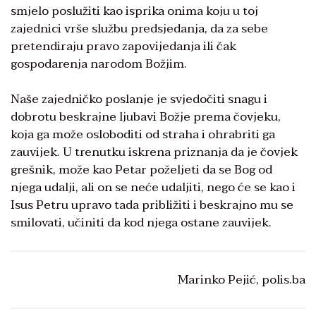
smjelo poslužiti kao isprika onima koju u toj
zajednici vrše službu predsjedanja, da za sebe
pretendiraju pravo zapovijedanja ili čak
gospodarenja narodom Božjim.
Naše zajedničko poslanje je svjedočiti snagu i
dobrotu beskrajne ljubavi Božje prema čovjeku,
koja ga može osloboditi od straha i ohrabriti ga
zauvijek. U trenutku iskrena priznanja da je čovjek
grešnik, može kao Petar poželjeti da se Bog od
njega udalji, ali on se neće udaljiti, nego će se kao i
Isus Petru upravo tada približiti i beskrajno mu se
smilovati, učiniti da kod njega ostane zauvijek.
Marinko Pejić, polis.ba