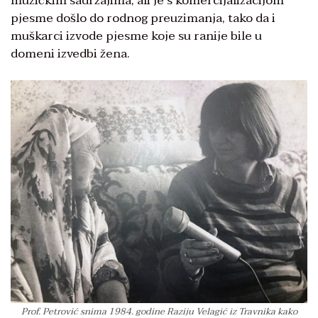
muzičkim sadržajima, ali je s komercijalizacijom
pjesme došlo do rodnog preuzimanja, tako da i
muškarci izvode pjesme koje su ranije bile u
domeni izvedbi žena.
Prof. Petrović snima 1984. godine Raziju Velagić iz Travnika kako