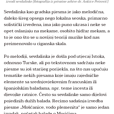
izvodi sevdalinke [fotografija iz privatne arhive dr. Ankice Petrović]
Sevdalinka kao gradska pjesma je jako melodična,
daleko šireg opsega nego lokalna seoska, primarno
solistički izvedena, ima jako puno ukrasa i neke se
opet oslanjaju na mekame, osobito hidžaz mekam, a
to je ono što se u novijoj teoriji muzike kod nas
preimenovalo u ciganska skala.
Po melodiji, sevdalinka je došla pod utjecaj Istoka,
odnosno Turske, ali po tekstovnom sadržaju neke
pjesme su još starijeg porijekla, na što nas upućuju
tematike nekih pjesama koje imaju zajedničke
elemente sa srednjovjekovnim francuskim ili
španjolskim baladama, npr. teme incesta ili
djevojke ratnice. Često su sevdalinke samo dijelovi
pojedinih dužih balada. Recimo sadašnja izvedba
pjesme „Mošćanice, vodo plemenita“ je samo jedan
izvadak, početak balade o Morićima.