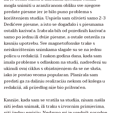
mogla snimiti u aranžiranom obliku sve njegove
predate pjesme jer je bilo puno problema s
korištenjem studija. Uspjela sam oživjeti samo 2-3
Dedićeve pjesme, a isto se događalo i s pjesmama
ostalih kazivača. Izabrala bih od pojedinih kazivača
samo po jednu ili dvije pjesme, a ostale ostavila za
kasniju upotrebu. Sve magnetofonske trake s
neiskorištenim snimkama slagale su se na jednu
policu u redakciji. I nakon godina dana, kada sam
imala probleme s odlaskom na studij, nadređeni su
ukinuli ovaj ciklus s objašnjenjem da se ne sluša,
iako je postao veoma popularan. Planirala sam
predati ga za daljnju realizaciju nekom od kolega u
redakciji, ali prijedlog nije bio prihvaćen.
Kasnije, kada sam se vratila sa studija, nisam našla
niti jedan snimak, ili traku s izvornim primjerima,
niti ijednu emisiju. Nedavno mi je urednik narodne