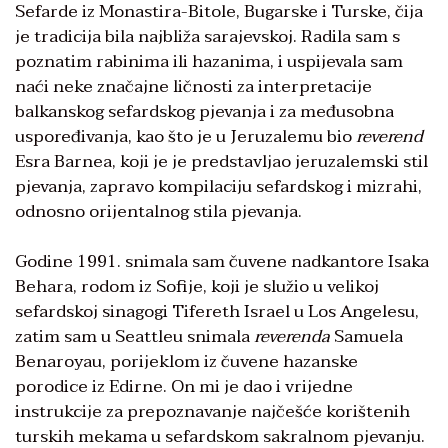
Sefarde iz Monastira-Bitole, Bugarske i Turske, čija
je tradicija bila najbliža sarajevskoj. Radila sam s
poznatim rabinima ili hazanima, i uspijevala sam
naći neke značajne ličnosti za interpretacije
balkanskog sefardskog pjevanja i za međusobna
uspoređivanja, kao što je u Jeruzalemu bio
reverend
Esra Barnea, koji je je predstavljao jeruzalemski stil
pjevanja, zapravo kompilaciju sefardskog i mizrahi,
odnosno orijentalnog stila pjevanja.
Godine 1991. snimala sam čuvene nadkantore Isaka
Behara, rodom iz Sofije, koji je služio u velikoj
sefardskoj sinagogi Tifereth Israel u Los Angelesu,
zatim sam u Seattleu snimala
reverenda
Samuela
Benaroyau, porijeklom iz čuvene hazanske
porodice iz Edirne. On mi je dao i vrijedne
instrukcije za prepoznavanje najčešće korištenih
turskih mekama u sefardskom sakralnom pjevanju.