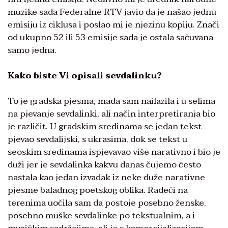
muzike sada Federalne RTV javio da je našao jednu
emisiju iz ciklusa i poslao mi je njezinu kopiju. Znači
od ukupno 52 ili 53 emisije sada je ostala sačuvana
samo jedna.
Kako biste Vi opisali sevdalinku?
To je gradska pjesma, mada sam nailazila i u selima
na pjevanje sevdalinki, ali način interpretiranja bio
je različit. U gradskim sredinama se jedan tekst
pjevao sevdalijski, s ukrasima, dok se tekst u
seoskim sredinama ispjevavao više narativno i bio je
duži jer je sevdalinka kakvu danas čujemo često
nastala kao jedan izvadak iz neke duže narativne
pjesme baladnog poetskog oblika. Radeći na
terenima uočila sam da postoje posebno ženske,
posebno muške sevdalinke po tekstualnim, a i