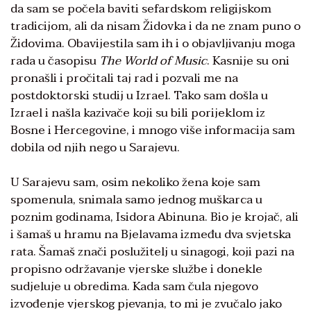
da sam se počela baviti sefardskom religijskom
tradicijom, ali da nisam Židovka i da ne znam puno o
Židovima. Obavijestila sam ih i o objavljivanju moga
rada u časopisu
The World of Music
. Kasnije su oni
pronašli i pročitali taj rad i pozvali me na
postdoktorski studij u Izrael. Tako sam došla u
Izrael i našla kazivače koji su bili porijeklom iz
Bosne i Hercegovine, i mnogo više informacija sam
dobila od njih nego u Sarajevu.
U Sarajevu sam, osim nekoliko žena koje sam
spomenula, snimala samo jednog muškarca u
poznim godinama, Isidora Abinuna. Bio je krojač, ali
i šamaš u hramu na Bjelavama između dva svjetska
rata. Šamaš znači poslužitelj u sinagogi, koji pazi na
propisno održavanje vjerske službe i donekle
sudjeluje u obredima. Kada sam čula njegovo
izvođenje vjerskog pjevanja, to mi je zvučalo jako