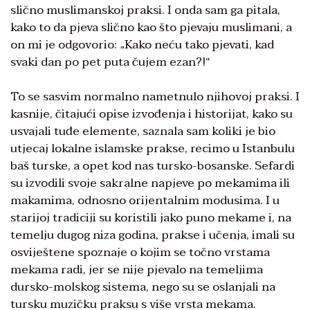
slično muslimanskoj praksi. I onda sam ga pitala,
kako to da pjeva slično kao što pjevaju muslimani, a
on mi je odgovorio: „Kako neću tako pjevati, kad
svaki dan po pet puta čujem ezan?!“
To se sasvim normalno nametnulo njihovoj praksi. I
kasnije, čitajući opise izvođenja i historijat, kako su
usvajali tuđe elemente, saznala sam koliki je bio
utjecaj lokalne islamske prakse, recimo u Istanbulu
baš turske, a opet kod nas tursko-bosanske. Sefardi
su izvodili svoje sakralne napjeve po mekamima ili
makamima, odnosno orijentalnim modusima. I u
starijoj tradiciji su koristili jako puno mekame i, na
temelju dugog niza godina, prakse i učenja, imali su
osviještene spoznaje o kojim se točno vrstama
mekama radi, jer se nije pjevalo na temeljima
dursko-molskog sistema, nego su se oslanjali na
tursku muzičku praksu s više vrsta mekama.