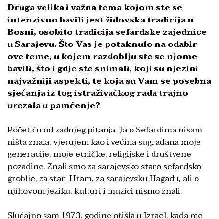
Druga velika i važna tema kojom ste se
intenzivno bavili jest židovska tradicija u
Bosni, osobito tradicija sefardske zajednice
u Sarajevu. Što Vas je potaknulo na odabir
ove teme, u kojem razdoblju ste se njome
bavili, što i gdje ste snimali, koji su njezini
najvažniji aspekti, te koja su Vam se posebna
sjećanja iz tog istraživačkog rada trajno
urezala u pamćenje?
Počet ću od zadnjeg pitanja. Ja o Sefardima nisam
ništa znala, vjerujem kao i većina sugrađana moje
generacije, moje etničke, religijske i društvene
pozadine. Znali smo za sarajevsko staro sefardsko
groblje, za stari Hram, za sarajevsku Hagadu, ali o
njihovom jeziku, kulturi i muzici nismo znali.
Slučajno sam 1973. godine otišla u Izrael, kada me