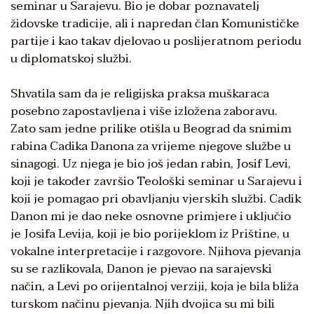
seminar u Sarajevu. Bio je dobar poznavatelj
židovske tradicije, ali i napredan član Komunističke
partije i kao takav djelovao u poslijeratnom periodu
u diplomatskoj službi.
Shvatila sam da je religijska praksa muškaraca
posebno zapostavljena i više izložena zaboravu.
Zato sam jedne prilike otišla u Beograd da snimim
rabina Cadika Danona za vrijeme njegove službe u
sinagogi. Uz njega je bio još jedan rabin, Josif Levi,
koji je također završio Teološki seminar u Sarajevu i
koji je pomagao pri obavljanju vjerskih službi. Cadik
Danon mi je dao neke osnovne primjere i uključio
je Josifa Levija, koji je bio porijeklom iz Prištine, u
vokalne interpretacije i razgovore. Njihova pjevanja
su se razlikovala, Danon je pjevao na sarajevski
način, a Levi po orijentalnoj verziji, koja je bila bliža
turskom načinu pjevanja. Njih dvojica su mi bili