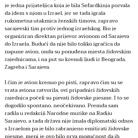
je jedna prijateljica koja je bila Sefardkinja pozvala
da idem s njom u Izrael, jer se tada igrala
rukometna utakmica ženskih timova, zapravo
sarajevski tim protiv jednog izraelskog. Bio je
organiziran direktan prijevoz avionom od Sarajeva
do Izraela. Budući da nije bilo toliko igračica da
napune avion, onda su ponuđena mjesta židovskim
zajednicama, i na put su krenuli ljudi iz Beograda,
Zagreba i Sarajeva.
I čim je avion krenuo po pisti, zapravo čim su se
vrata aviona zatvorila, ovi pripadnici židovskih
zajednica počeli su pjevati židovske pjesme. I to se
dogodilo spontano, neočekivano. Premda sam
radila u redakciji Narodne muzike na Radiju
Sarajevo, a tada država nije imala diplomatski odnos
s Izraelom pa je bilo zabranjeno emitirati židovske
pjesme, meni je ovo bilo prva mogućnost da ih