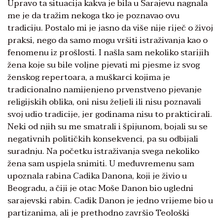
Upravo ta situacija kakva je bila u Sarajevu nagnala
me je da tražim nekoga tko je poznavao ovu
tradiciju. Postalo mi je jasno da više nije riječ o živoj
praksi, nego da samo mogu vršiti istraživanja kao o
fenomenu iz prošlosti. I našla sam nekoliko starijih
žena koje su bile voljne pjevati mi pjesme iz svog
ženskog repertoara, a muškarci kojima je
tradicionalno namijenjeno prvenstveno pjevanje
religijskih oblika, oni nisu željeli ili nisu poznavali
svoj udio tradicije, jer godinama nisu to prakticirali.
Neki od njih su me smatrali i špijunom, bojali su se
negativnih političkih konsekvenci, pa su odbijali
suradnju. Na početku istraživanja svega nekoliko
žena sam uspjela snimiti. U međuvremenu sam
upoznala rabina Cadika Danona, koji je živio u
Beogradu, a čiji je otac Moše Danon bio ugledni
sarajevski rabin. Cadik Danon je jedno vrijeme bio u
partizanima, ali je prethodno završio Teološki