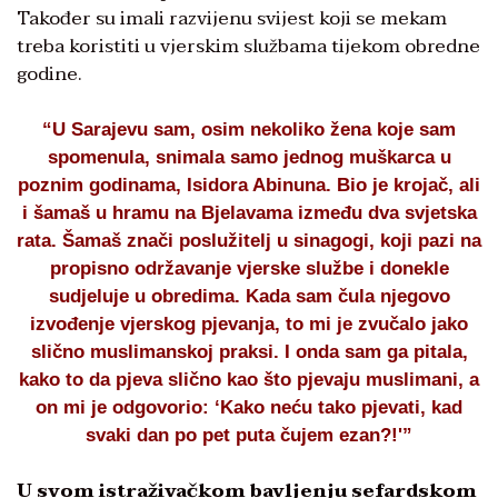
Također su imali razvijenu svijest koji se mekam
treba koristiti u vjerskim službama tijekom obredne
godine.
“U Sarajevu sam, osim nekoliko žena koje sam
spomenula, snimala samo jednog muškarca u
poznim godinama, Isidora Abinuna. Bio je krojač, ali
i šamaš u hramu na Bjelavama između dva svjetska
rata. Šamaš znači poslužitelj u sinagogi, koji pazi na
propisno održavanje vjerske službe i donekle
sudjeluje u obredima. Kada sam čula njegovo
izvođenje vjerskog pjevanja, to mi je zvučalo jako
slično muslimanskoj praksi. I onda sam ga pitala,
kako to da pjeva slično kao što pjevaju muslimani, a
on mi je odgovorio: ‘Kako neću tako pjevati, kad
svaki dan po pet puta čujem ezan?!'”
U svom istraživačkom bavljenju sefardskom