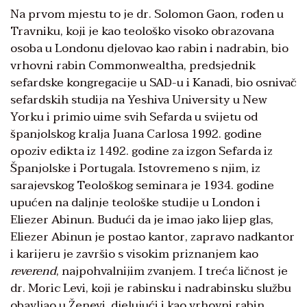
Na prvom mjestu to je dr. Solomon Gaon, rođen u
Travniku, koji je kao teološko visoko obrazovana
osoba u Londonu djelovao kao rabin i nadrabin, bio
vrhovni rabin Commonwealtha, predsjednik
sefardske kongregacije u SAD-u i Kanadi, bio osnivač
sefardskih studija na Yeshiva University u New
Yorku i primio uime svih Sefarda u svijetu od
španjolskog kralja Juana Carlosa 1992. godine
opoziv edikta iz 1492. godine za izgon Sefarda iz
Španjolske i Portugala. Istovremeno s njim, iz
sarajevskog Teološkog seminara je 1934. godine
upućen na daljnje teološke studije u London i
Eliezer Abinun. Budući da je imao jako lijep glas,
Eliezer Abinun je postao kantor, zapravo nadkantor
i karijeru je završio s visokim priznanjem kao
reverend
, najpohvalnijim zvanjem. I treća ličnost je
dr. Moric Levi, koji je rabinsku i nadrabinsku službu
obavljao u Ženevi, djelujući i kao vrhovni rabin