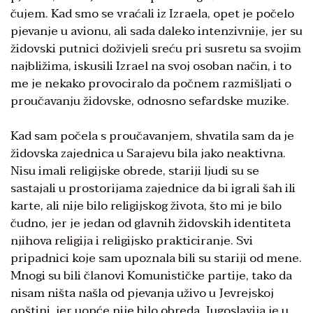
čujem. Kad smo se vraćali iz Izraela, opet je počelo
pjevanje u avionu, ali sada daleko intenzivnije, jer su
židovski putnici doživjeli sreću pri susretu sa svojim
najbližima, iskusili Izrael na svoj osoban način, i to
me je nekako provociralo da počnem razmišljati o
proučavanju židovske, odnosno sefardske muzike.
Kad sam počela s proučavanjem, shvatila sam da je
židovska zajednica u Sarajevu bila jako neaktivna.
Nisu imali religijske obrede, stariji ljudi su se
sastajali u prostorijama zajednice da bi igrali šah ili
karte, ali nije bilo religijskog života, što mi je bilo
čudno, jer je jedan od glavnih židovskih identiteta
njihova religija i religijsko prakticiranje. Svi
pripadnici koje sam upoznala bili su stariji od mene.
Mnogi su bili članovi Komunističke partije, tako da
nisam ništa našla od pjevanja uživo u Jevrejskoj
opštini, jer uopće nije bilo obreda. Jugoslavija je u