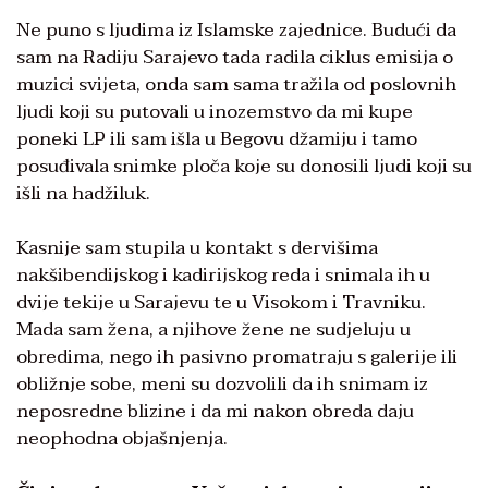
Ne puno s ljudima iz Islamske zajednice. Budući da
sam na Radiju Sarajevo tada radila ciklus emisija o
muzici svijeta, onda sam sama tražila od poslovnih
ljudi koji su putovali u inozemstvo da mi kupe
poneki LP ili sam išla u Begovu džamiju i tamo
posuđivala snimke ploča koje su donosili ljudi koji su
išli na hadžiluk.
Kasnije sam stupila u kontakt s dervišima
nakšibendijskog i kadirijskog reda i snimala ih u
dvije tekije u Sarajevu te u Visokom i Travniku.
Mada sam žena, a njihove žene ne sudjeluju u
obredima, nego ih pasivno promatraju s galerije ili
obližnje sobe, meni su dozvolili da ih snimam iz
neposredne blizine i da mi nakon obreda daju
neophodna objašnjenja.