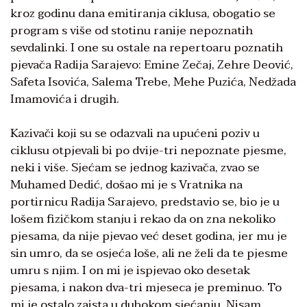
kroz godinu dana emitiranja ciklusa, obogatio se
program s više od stotinu ranije nepoznatih
sevdalinki. I one su ostale na repertoaru poznatih
pjevača Radija Sarajevo: Emine Zečaj, Zehre Deović,
Safeta Isovića, Salema Trebe, Mehe Puzića, Nedžada
Imamovića i drugih.
Kazivači koji su se odazvali na upućeni poziv u
ciklusu otpjevali bi po dvije-tri nepoznate pjesme,
neki i više. Sjećam se jednog kazivača, zvao se
Muhamed Dedić, došao mi je s Vratnika na
portirnicu Radija Sarajevo, predstavio se, bio je u
lošem fizičkom stanju i rekao da on zna nekoliko
pjesama, da nije pjevao već deset godina, jer mu je
sin umro, da se osjeća loše, ali ne želi da te pjesme
umru s njim. I on mi je ispjevao oko desetak
pjesama, i nakon dva-tri mjeseca je preminuo. To
mi je ostalo zaista u dubokom sjećanju. Nisam