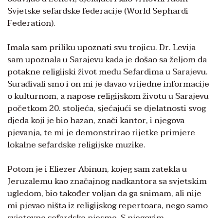
Svjetske sefardske federacije (World Sephardi
Federation).
Imala sam priliku upoznati svu trojicu. Dr. Levija
sam upoznala u Sarajevu kada je došao sa željom da
potakne religijski život među Sefardima u Sarajevu.
Surađivali smo i on mi je davao vrijedne informacije
o kulturnom, a napose religijskom životu u Sarajevu
početkom 20. stoljeća, sjećajući se djelatnosti svog
djeda koji je bio hazan, znači kantor, i njegova
pjevanja, te mi je demonstrirao rijetke primjere
lokalne sefardske religijske muzike.
Potom je i Eliezer Abinun, kojeg sam zatekla u
Jeruzalemu kao značajnog nadkantora sa svjetskim
ugledom, bio također voljan da ga snimam, ali nije
mi pjevao ništa iz religijskog repertoara, nego samo
svjetovne sefardske pjesme. S njegovim