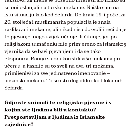
tekstova, ali mene je posebno interesiralo koliko su
se oni oslanjali na turske mekame. Naišla sam na
istu situaciju kao kod Sefarda. Do kraja 19. i početka
20. stoljeća i muslimanska populacija je znala
razlikovati mekame, ali nikad nisu dozvolili reći da je
to pjevanje, nego uvijek učenje ili čitanje, jer po
religijskom tumačenju nije primjereno za islamskog
vjernika da se bavi pjevanjem i da se tako
eksponira. Ranije su oni koristili više mekama pri
učenju, a kasnije su to sveli na dva-tri mekama,
primijenivši za sve jedinstveno imenovanje –
bosanski mekam. To se isto dogodilo i kod lokalnih
Sefarda.
Gdje ste snimali te religijske pjesme i s
kojim ste ljudima bili u kontaktu?
Pretpostavljam s ljudima iz Islamske
zajednice?