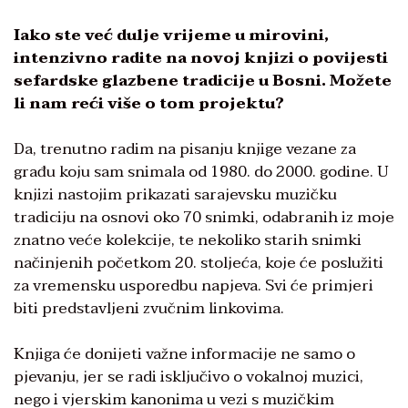
Iako ste već dulje vrijeme u mirovini,
intenzivno radite na novoj knjizi o povijesti
sefardske glazbene tradicije u Bosni. Možete
li nam reći više o tom projektu?
Da, trenutno radim na pisanju knjige vezane za
građu koju sam snimala od 1980. do 2000. godine. U
knjizi nastojim prikazati sarajevsku muzičku
tradiciju na osnovi oko 70 snimki, odabranih iz moje
znatno veće kolekcije, te nekoliko starih snimki
načinjenih početkom 20. stoljeća, koje će poslužiti
za vremensku usporedbu napjeva. Svi će primjeri
biti predstavljeni zvučnim linkovima.
Knjiga će donijeti važne informacije ne samo o
pjevanju, jer se radi isključivo o vokalnoj muzici,
nego i vjerskim kanonima u vezi s muzičkim