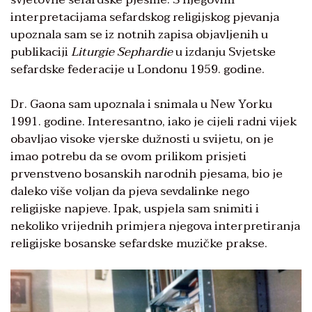
interpretacijama sefardskog religijskog pjevanja
upoznala sam se iz notnih zapisa objavljenih u
publikaciji
Liturgie Sephardie
u izdanju Svjetske
sefardske federacije u Londonu 1959. godine.
Dr. Gaona sam upoznala i snimala u New Yorku
1991. godine. Interesantno, iako je cijeli radni vijek
obavljao visoke vjerske dužnosti u svijetu, on je
imao potrebu da se ovom prilikom prisjeti
prvenstveno bosanskih narodnih pjesama, bio je
daleko više voljan da pjeva sevdalinke nego
religijske napjeve. Ipak, uspjela sam snimiti i
nekoliko vrijednih primjera njegova interpretiranja
religijske bosanske sefardske muzičke prakse.