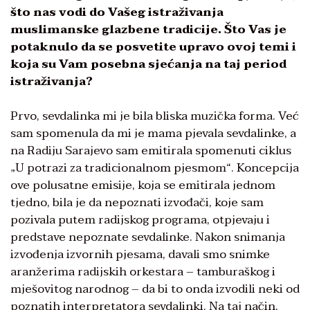
što nas vodi do Vašeg istraživanja
muslimanske glazbene tradicije. Što Vas je
potaknulo da se posvetite upravo ovoj temi i
koja su Vam posebna sjećanja na taj period
istraživanja?
Prvo, sevdalinka mi je bila bliska muzička forma. Već
sam spomenula da mi je mama pjevala sevdalinke, a
na Radiju Sarajevo sam emitirala spomenuti ciklus
„U potrazi za tradicionalnom pjesmom“. Koncepcija
ove polusatne emisije, koja se emitirala jednom
tjedno, bila je da nepoznati izvođači, koje sam
pozivala putem radijskog programa, otpjevaju i
predstave nepoznate sevdalinke. Nakon snimanja
izvođenja izvornih pjesama, davali smo snimke
aranžerima radijskih orkestara – tamburaškog i
mješovitog narodnog – da bi to onda izvodili neki od
poznatih interpretatora sevdalinki. Na taj način,