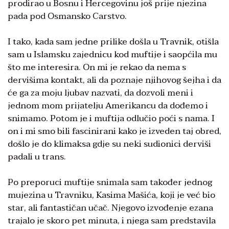
prodirao u Bosnu i Hercegovinu još prije njezina
pada pod Osmansko Carstvo.
I tako, kada sam jedne prilike došla u Travnik, otišla
sam u Islamsku zajednicu kod muftije i saopćila mu
što me interesira. On mi je rekao da nema s
dervišima kontakt, ali da poznaje njihovog šejha i da
će ga za moju ljubav nazvati, da dozvoli meni i
jednom mom prijatelju Amerikancu da dođemo i
snimamo. Potom je i muftija odlučio poći s nama. I
on i mi smo bili fascinirani kako je izveden taj obred,
došlo je do klimaksa gdje su neki sudionici derviši
padali u trans.
Po preporuci muftije snimala sam također jednog
mujezina u Travniku, Kasima Mašića, koji je već bio
star, ali fantastičan učač. Njegovo izvođenje ezana
trajalo je skoro pet minuta, i njega sam predstavila