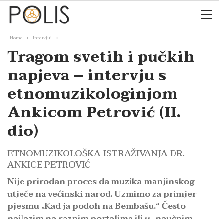
Home
Intervjui
Tragom svetih i pučkih
napjeva – intervju s
etnomuzikologinjom
Ankicom Petrović (II.
dio)
ETNOMUZIKOLOŠKA ISTRAŽIVANJA DR.
ANKICE PETROVIĆ
Nije prirodan proces da muzika manjinskog
utječe na većinski narod. Uzmimo za primjer
pjesmu „Kad ja pođoh na Bembašu.“ Često
nailazim na raznim portalima ili u „naučnim