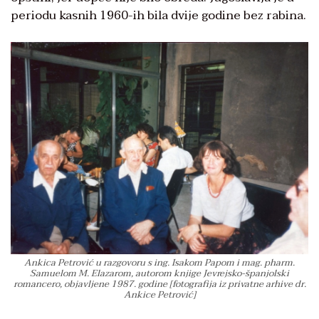
periodu kasnih 1960-ih bila dvije godine bez rabina.
Ankica Petrović u razgovoru s ing. Isakom Papom i mag. pharm.
Samuelom M. Elazarom, autorom knjige Jevrejsko-španjolski
romancero, objavljene 1987. godine [fotografija iz privatne arhive dr.
Ankice Petrović]