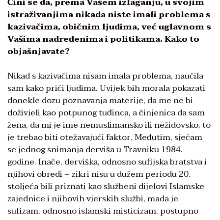
Čini se da, prema Vašem izlaganju, u svojim
istraživanjima nikada niste imali problema s
kazivačima, običnim ljudima, već uglavnom s
Vašima nadređenima i politikama. Kako to
objašnjavate?
Nikad s kazivačima nisam imala problema, naučila
sam kako prići ljudima. Uvijek bih morala pokazati
donekle dozu poznavanja materije, da me ne bi
doživjeli kao potpunog tuđinca, a činjenica da sam
žena, da mi je ime nemuslimansko ili nežidovsko, to
je trebao biti otežavajući faktor. Međutim, sjećam
se jednog snimanja derviša u Travniku 1984.
godine. Inače, derviška, odnosno sufijska bratstva i
njihovi obredi – zikri nisu u dužem periodu 20.
stoljeća bili priznati kao službeni dijelovi Islamske
zajednice i njihovih vjerskih službi, mada je
sufizam, odnosno islamski misticizam, postupno