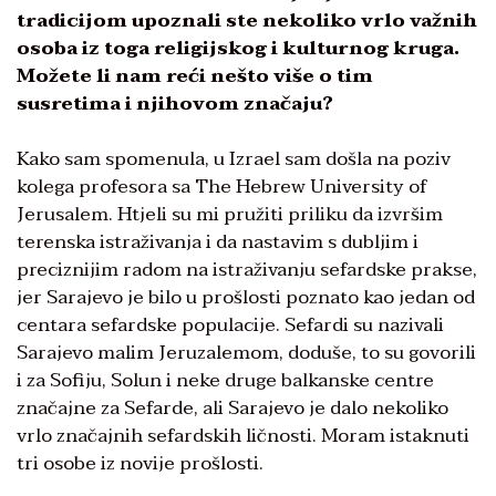
tradicijom upoznali ste nekoliko vrlo važnih
osoba iz toga religijskog i kulturnog kruga.
Možete li nam reći nešto više o tim
susretima i njihovom značaju?
Kako sam spomenula, u Izrael sam došla na poziv
kolega profesora sa The Hebrew University of
Jerusalem. Htjeli su mi pružiti priliku da izvršim
terenska istraživanja i da nastavim s dubljim i
preciznijim radom na istraživanju sefardske prakse,
jer Sarajevo je bilo u prošlosti poznato kao jedan od
centara sefardske populacije. Sefardi su nazivali
Sarajevo malim Jeruzalemom, doduše, to su govorili
i za Sofiju, Solun i neke druge balkanske centre
značajne za Sefarde, ali Sarajevo je dalo nekoliko
vrlo značajnih sefardskih ličnosti. Moram istaknuti
tri osobe iz novije prošlosti.