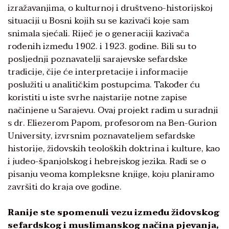
izražavanjima, o kulturnoj i društveno-historijskoj
situaciji u Bosni kojih su se kazivači koje sam
snimala sjećali. Riječ je o generaciji kazivača
rođenih između 1902. i 1923. godine. Bili su to
posljednji poznavatelji sarajevske sefardske
tradicije, čije će interpretacije i informacije
poslužiti u analitičkim postupcima. Također ću
koristiti u iste svrhe najstarije notne zapise
načinjene u Sarajevu. Ovaj projekt radim u suradnji
s dr. Eliezerom Papom, profesorom na Ben-Gurion
University, izvrsnim poznavateljem sefardske
historije, židovskih teoloških doktrina i kulture, kao
i judeo-španjolskog i hebrejskog jezika. Radi se o
pisanju veoma kompleksne knjige, koju planiramo
završiti do kraja ove godine.
Ranije ste spomenuli vezu između židovskog
sefardskog i muslimanskog načina pjevanja,