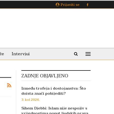
Prijaviti se
že
Intervjui
ZADNJE OBJAVLJENO
Između trofeja i dostojanstva: Što
doista znači pobijediti?
3. kol 2026.
Sihem Djebbi: Islam nije nespojiv s
vrijednostima poput ljudskih prava,