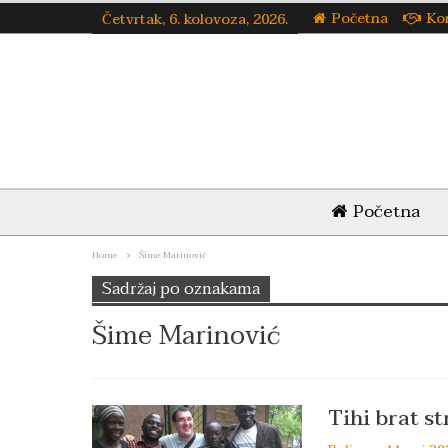
Početna
Ko
Četvrtak, 6. kolovoza, 2026.
Početna
Home
Šime Marinović
Sadržaj po oznakama
Šime Marinović
Tihi brat st