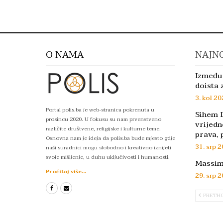
O NAMA
NAJNO
Između 
doista 
3. kol 20
Portal polis.ba je web-stranica pokrenuta u
Sihem D
prosincu 2020. U fokusu su nam prvenstveno
vrijedn
različite društvene, religijske i kulturne teme.
prava, 
Osnovna nam je ideja da polis.ba bude mjesto gdje
31. srp 2
naši suradnici mogu slobodno i kreativno iznijeti
svoje mišljenje, u duhu uključivosti i humanosti.
Massimo
Pročitaj više...
29. srp 2
PRETH