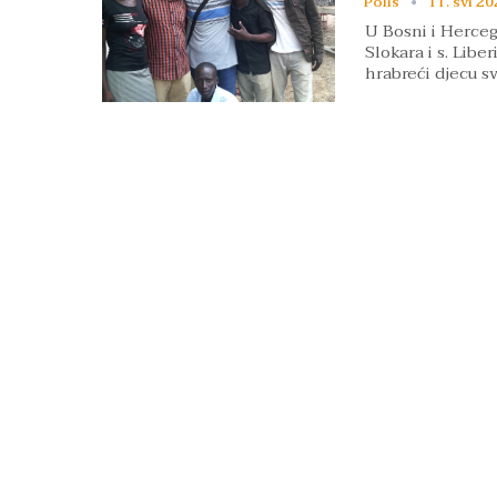
Polis
11. svi 20
U Bosni i Herceg
Slokara i s. Lib
hrabreći djecu s