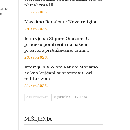
pluralizma ili…
ka p.
31. srp 2026.
a,
Massimo Recalcati: Nova religija
29. srp 2026.
Intervju sa Stipom Odakom: U
procesu pomirenja na našem
prostoru približavanje istini…
23. srp 2026.
Intervju s Violom Raheb: Moramo
se kao kršćani suprotstaviti eri
militarizma
21. srp 2026.
PRETHODNO
SLJEDEĆE
1 od 198
MIŠLJENJA