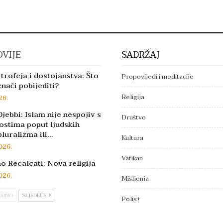
VIJE
SADRŽAJ
trofeja i dostojanstva: Što
Propovijedi i meditacije
znači pobijediti?
Religija
26.
jebbi: Islam nije nespojiv s
Društvo
ostima poput ljudskih
pluralizma ili…
Kultura
026.
Vatikan
 Recalcati: Nova religija
026.
Mišljenja
ODNO
SLJEDEĆE
Polis+