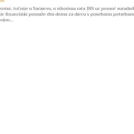
26.
ovini, točnije u Sarajevu, u vihorima rata JRS uz pomoć suradni
erije financijski pomaže dva doma za djecu s posebnim potrebam
vojim…