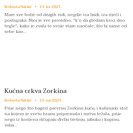
Roberta Nikšić
13. lis 2021.
Mare sve bolje od drugih vidi, negdje iza ljudi, iza riječi i
postupaka. Njoj je sve providno, "k’o da gledam kroz dno
tegle", kako je zvala te svoje stare naočale, što bi same od
sebe kao…
Kućna crkva Zorkina
Roberta Nikšić
13. ruj 2021.
Prije nego što bageri prevrnu Zorkinu kuću, i kuhinjski stol
na kojem je svetu hranu pripremala i mrtva ležala, prije
nego iz korijena iščupaju divlju trešnju, jabuku i kupinu,
valja…