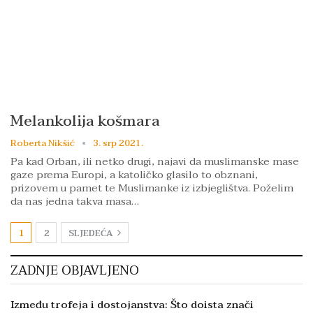
Melankolija košmara
Roberta Nikšić
3. srp 2021.
Pa kad Orban, ili netko drugi, najavi da muslimanske mase
gaze prema Europi, a katoličko glasilo to obznani,
prizovem u pamet te Muslimanke iz izbjeglištva. Poželim
da nas jedna takva masa…
1
2
SLJEDEĆA
ZADNJE OBJAVLJENO
Između trofeja i dostojanstva: Što doista znači