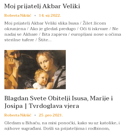
Moj prijatelj Akbar Veliki
Roberta Nikšić
14. sij 2022.
Moj prijatelj Akbar Veliki slika Isusa / Žilet žicom
okrunjena / Ako je gledaš predugo / Oči ti iskrvare / Ne
nadaj se Akbare / Bita zapjeva / europljani nose u očima
sterilne tufere / Štite…
Blagdan Svete Obitelji Isusa, Marije i
Josipa | Tvrdoglava vjera
Roberta Nikšić
25. pro 2021.
Gledam u Bihaću, na misi ponoćki, kako su uz katolike, i
njihove sugrađani. Došli sa prijateljima i rodbinom,