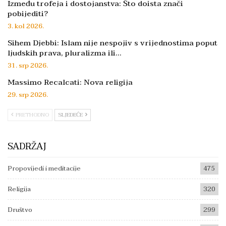
Između trofeja i dostojanstva: Što doista znači
pobijediti?
3. kol 2026.
Sihem Djebbi: Islam nije nespojiv s vrijednostima poput
ljudskih prava, pluralizma ili…
31. srp 2026.
Massimo Recalcati: Nova religija
29. srp 2026.
PRETHODNO
SLJEDEĆE
SADRŽAJ
Propovijedi i meditacije
475
Religija
320
Društvo
299