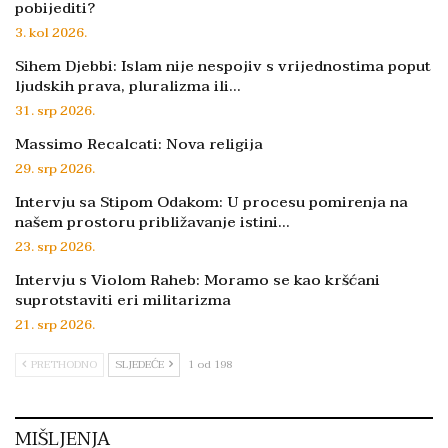
pobijediti?
3. kol 2026.
Sihem Djebbi: Islam nije nespojiv s vrijednostima poput
ljudskih prava, pluralizma ili…
31. srp 2026.
Massimo Recalcati: Nova religija
29. srp 2026.
Intervju sa Stipom Odakom: U procesu pomirenja na
našem prostoru približavanje istini…
23. srp 2026.
Intervju s Violom Raheb: Moramo se kao kršćani
suprotstaviti eri militarizma
21. srp 2026.
PRETHODNO
SLJEDEĆE
1 od 198
MIŠLJENJA