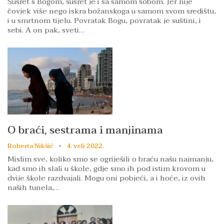
Susret s Bogom, susret je i sa samom sobom. Jer nije
čovjek više nego iskra božanskoga u samom svom središtu,
i u smrtnom tijelu. Povratak Bogu, povratak je suštini, i
sebi. A on pak, sveti…
O braći, sestrama i manjinama
Roberta Nikšić
4. velj 2022.
Mislim sve, koliko smo se ogriješili o braću našu najmanju,
kad smo ih slali u škole, gdje smo ih pod istim krovom u
dvije škole razdvajali. Mogu oni pobjeći, a i hoće, iz ovih
naših tunela,…