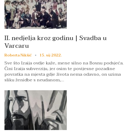
II. nedjelja kroz godinu | Svadba u
Varcaru
Roberta Nikšić
15. sij 2022.
Sve što Izaija ovdje kaže, mene silno na Bosnu podsjeća.
Čini Izaija subverziju, jer osim te povijesne pozadine
povratka na mjesta gdje života nema odavno, on uzima
sliku ženidbe s neudanom,…