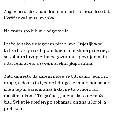
Zagledan u sliku najednom me pita: a može li se biti
i kršćanka i muslimanka.
Ne znam što bih mu odgovorila.
Inače je tako s njegovim pitanjima. Osjetljiva su,
krhka bića, prvo ih pomilujem u mislima prije nego
se zaletim brzopletim odgovorima i povrijedim ih
udarcem u rebra svojim zrelim glupostima.
Zato umjesto da kažem može se biti samo jedno ili
drugo, a dobro je i jedno i drugo, iz mene nenadano
izleti leptir šareni: znaš li da me tajo moj zvao
muslimankom? To ga čudi, jer zna da to ne može
biti. Svijet je uređen po sobama i on zna u kojoj ja
prebivam.