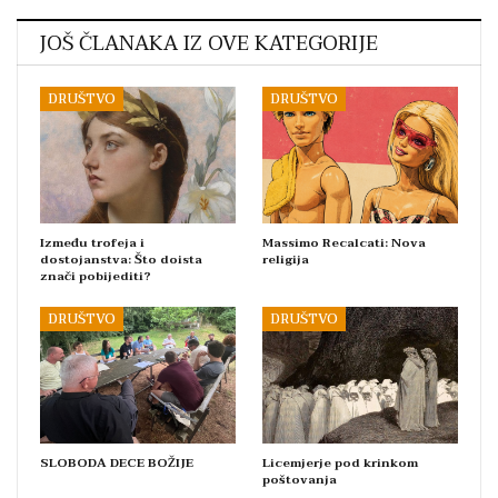
JOŠ ČLANAKA IZ OVE KATEGORIJE
DRUŠTVO
DRUŠTVO
Između trofeja i
Massimo Recalcati: Nova
dostojanstva: Što doista
religija
znači pobijediti?
DRUŠTVO
DRUŠTVO
SLOBODA DECE BOŽIJE
Licemjerje pod krinkom
poštovanja