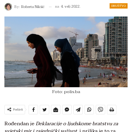
DRUŠTVO
na
4. velj 2022.
By:
Roberta Nikšić
Foto: polis.ba
Podijeli
Rođendan je
Deklaracije o ljudskome bratstvu za
svjetski mir i zajednički suživot
, i prilika je to za