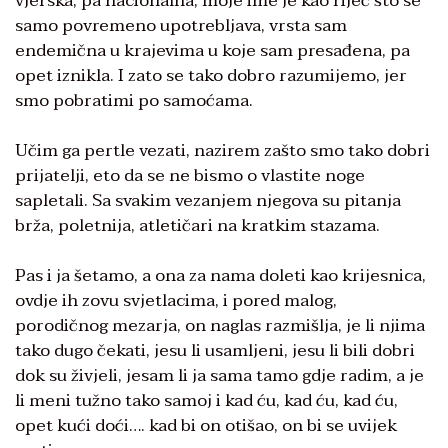
vjerska, pa nacionalna, moje ime je kao riječ što se
samo povremeno upotrebljava, vrsta sam
endemična u krajevima u koje sam presađena, pa
opet iznikla. I zato se tako dobro razumijemo, jer
smo pobratimi po samoćama.
Učim ga pertle vezati, nazirem zašto smo tako dobri
prijatelji, eto da se ne bismo o vlastite noge
sapletali. Sa svakim vezanjem njegova su pitanja
brža, poletnija, atletičari na kratkim stazama.
Pas i ja šetamo, a ona za nama doleti kao krijesnica,
ovdje ih zovu svjetlacima, i pored malog,
porodičnog mezarja, on naglas razmišlja, je li njima
tako dugo čekati, jesu li usamljeni, jesu li bili dobri
dok su živjeli, jesam li ja sama tamo gdje radim, a je
li meni tužno tako samoj i kad ću, kad ću, kad ću,
opet kući doći…. kad bi on otišao, on bi se uvijek