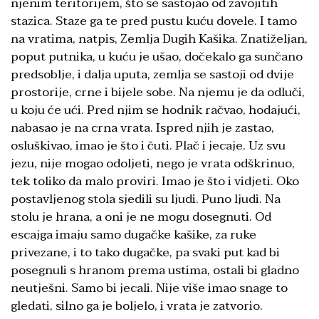
njenim teritorijem, što se sastojao od zavojitih
stazica. Staze ga te pred pustu kuću dovele. I tamo
na vratima, natpis, Zemlja Dugih Kašika. Znatiželjan,
poput putnika, u kuću je ušao, dočekalo ga sunčano
predsoblje, i dalja uputa, zemlja se sastoji od dvije
prostorije, crne i bijele sobe. Na njemu je da odluči,
u koju će ući. Pred njim se hodnik račvao, hodajući,
nabasao je na crna vrata. Ispred njih je zastao,
osluškivao, imao je što i čuti. Plač i jecaje. Uz svu
jezu, nije mogao odoljeti, nego je vrata odškrinuo,
tek toliko da malo proviri. Imao je što i vidjeti. Oko
postavljenog stola sjedili su ljudi. Puno ljudi. Na
stolu je hrana, a oni je ne mogu dosegnuti. Od
escajga imaju samo dugačke kašike, za ruke
privezane, i to tako dugačke, pa svaki put kad bi
posegnuli s hranom prema ustima, ostali bi gladno
neutješni. Samo bi jecali. Nije više imao snage to
gledati, silno ga je boljelo, i vrata je zatvorio.