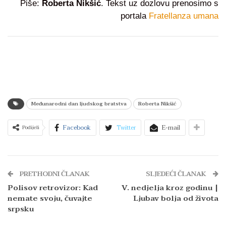
Piše:
Roberta Nikšić
. Tekst uz dozlovu prenosimo s
portala
Fratellanza umana
Međunarodni dan ljudskog bratstva
Roberta Nikšić
Facebook
Twitter
E-mail
Podijeli
PRETHODNI ČLANAK
SLJEDEĆI ČLANAK
Polisov retrovizor: Kad
V. nedjelja kroz godinu |
nemate svoju, čuvajte
Ljubav bolja od života
srpsku