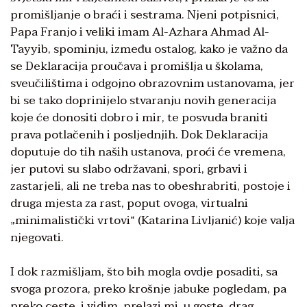
promišljanje o braći i sestrama. Njeni potpisnici,
Papa Franjo i veliki imam Al-Azhara Ahmad Al-
Tayyib, spominju, između ostalog, kako je važno da
se Deklaracija proučava i promišlja u školama,
sveučilištima i odgojno obrazovnim ustanovama, jer
bi se tako doprinijelo stvaranju novih generacija
koje će donositi dobro i mir, te posvuda braniti
prava potlačenih i posljednjih. Dok Deklaracija
doputuje do tih naših ustanova, proći će vremena,
jer putovi su slabo održavani, spori, grbavi i
zastarjeli, ali ne treba nas to obeshrabriti, postoje i
druga mjesta za rast, poput ovoga, virtualni
„minimalistički vrtovi“ (Katarina Livljanić) koje valja
njegovati.
I dok razmišljam, što bih mogla ovdje posaditi, sa
svoga prozora, preko krošnje jabuke pogledam, pa
preko ceste, i vidim, prelazi mi, u goste, drag