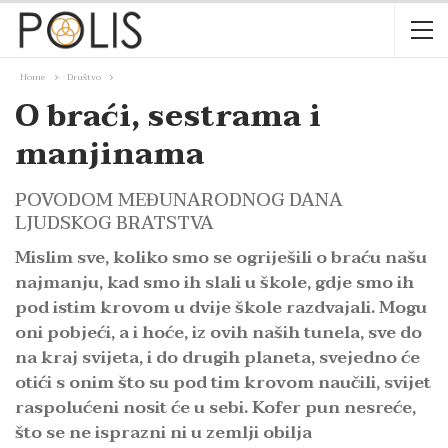
Home
Društvo
O braći, sestrama i
manjinama
POVODOM MEĐUNARODNOG DANA
LJUDSKOG BRATSTVA
Mislim sve, koliko smo se ogriješili o braću našu
najmanju, kad smo ih slali u škole, gdje smo ih
pod istim krovom u dvije škole razdvajali. Mogu
oni pobjeći, a i hoće, iz ovih naših tunela, sve do
na kraj svijeta, i do drugih planeta, svejedno će
otići s onim što su pod tim krovom naučili, svijet
raspolućeni nosit će u sebi. Kofer pun nesreće,
što se ne isprazni ni u zemlji obilja