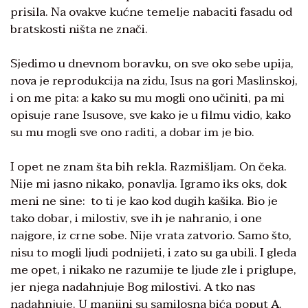
prisila. Na ovakve kućne temelje nabaciti fasadu od
bratskosti ništa ne znači.
Sjedimo u dnevnom boravku, on sve oko sebe upija,
nova je reprodukcija na zidu, Isus na gori Maslinskoj,
i on me pita: a kako su mu mogli ono učiniti, pa mi
opisuje rane Isusove, sve kako je u filmu vidio, kako
su mu mogli sve ono raditi, a dobar im je bio.
I opet ne znam šta bih rekla. Razmišljam. On čeka.
Nije mi jasno nikako, ponavlja. Igramo iks oks, dok
meni ne sine: to ti je kao kod dugih kašika. Bio je
tako dobar, i milostiv, sve ih je nahranio, i one
najgore, iz crne sobe. Nije vrata zatvorio. Samo što,
nisu to mogli ljudi podnijeti, i zato su ga ubili. I gleda
me opet, i nikako ne razumije te ljude zle i priglupe,
jer njega nadahnjuje Bog milostivi. A tko nas
nadahnjuje. U manjini su samilosna bića poput A.