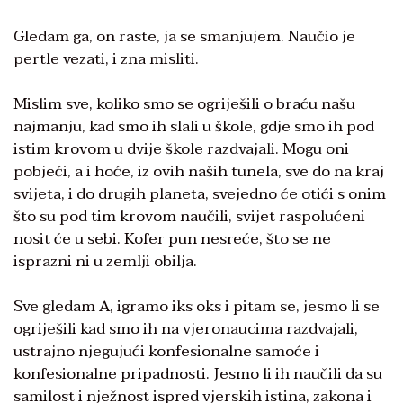
Gledam ga, on raste, ja se smanjujem. Naučio je
pertle vezati, i zna misliti.
Mislim sve, koliko smo se ogriješili o braću našu
najmanju, kad smo ih slali u škole, gdje smo ih pod
istim krovom u dvije škole razdvajali. Mogu oni
pobjeći, a i hoće, iz ovih naših tunela, sve do na kraj
svijeta, i do drugih planeta, svejedno će otići s onim
što su pod tim krovom naučili, svijet raspolućeni
nosit će u sebi. Kofer pun nesreće, što se ne
isprazni ni u zemlji obilja.
Sve gledam A, igramo iks oks i pitam se, jesmo li se
ogriješili kad smo ih na vjeronaucima razdvajali,
ustrajno njegujući konfesionalne samoće i
konfesionalne pripadnosti. Jesmo li ih naučili da su
samilost i nježnost ispred vjerskih istina, zakona i