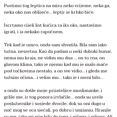
Pustimo tog leptira na miru neko vrijeme, neka ga,
neka oko nas oblijeće… leptir je krhko biće.
Iscrtamo cijeli list kućica za iks oks, nastavimo
igrati, i ja nekako započnem.
Tek kad je umro, onda sam shvatila. Bila sam jako
tužna, nesretna. Kao da padam u neki duboki bunar,
nema mu kraja, ne vidim mu dna … on to zna, on
glavom klima, tako je njemu kad mu je malo mače
pod točkovima nestalo, a on sve vidio… i gleda me
tužnim očima… i velim mu… tako je i meni bilo…
a onda su došle moje prijateljice muslimanke, i
grlile me, iz tog ponora izvlačile… onda su uzele
poslužavnike i susjede dvorile, dok su oni dugo u
noć mog se oca sjećali, po dobru i smijanju. Hranile
su me, iako mi nije bilo do toga, i ničega, i nikoga. Ali