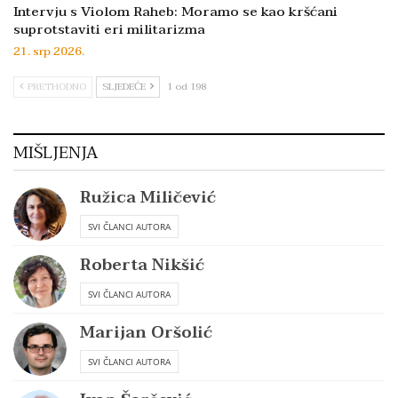
Intervju s Violom Raheb: Moramo se kao kršćani
suprotstaviti eri militarizma
21. srp 2026.
PRETHODNO
SLJEDEĆE
1 od 198
MIŠLJENJA
Ružica Miličević
SVI ČLANCI AUTORA
Roberta Nikšić
SVI ČLANCI AUTORA
Marijan Oršolić
SVI ČLANCI AUTORA