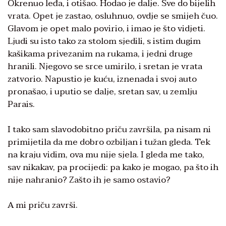
Okrenuo leđa, i otišao. Hodao je dalje. Sve do bijelih
vrata. Opet je zastao, osluhnuo, ovdje se smijeh čuo.
Glavom je opet malo povirio, i imao je što vidjeti.
Ljudi su isto tako za stolom sjedili, s istim dugim
kašikama privezanim na rukama, i jedni druge
hranili. Njegovo se srce umirilo, i sretan je vrata
zatvorio. Napustio je kuću, iznenada i svoj auto
pronašao, i uputio se dalje, sretan sav, u zemlju
Parais.
I tako sam slavodobitno priču završila, pa nisam ni
primijetila da me dobro ozbiljan i tužan gleda. Tek
na kraju vidim, ova mu nije sjela. I gleda me tako,
sav nikakav, pa procijedi: pa kako je mogao, pa što ih
nije nahranio? Zašto ih je samo ostavio?
A mi priču završi.