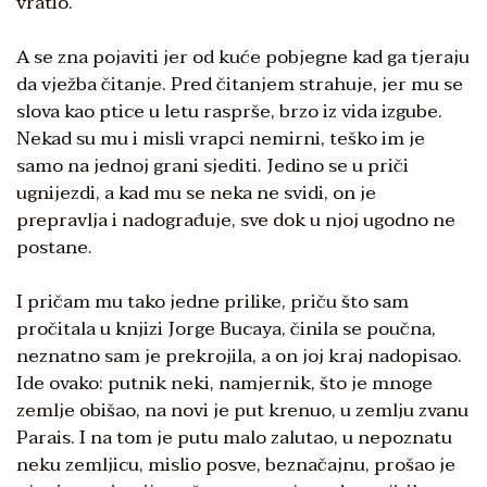
vratio.
A se zna pojaviti jer od kuće pobjegne kad ga tjeraju
da vježba čitanje. Pred čitanjem strahuje, jer mu se
slova kao ptice u letu rasprše, brzo iz vida izgube.
Nekad su mu i misli vrapci nemirni, teško im je
samo na jednoj grani sjediti. Jedino se u priči
ugnijezdi, a kad mu se neka ne svidi, on je
prepravlja i nadograđuje, sve dok u njoj ugodno ne
postane.
I pričam mu tako jedne prilike, priču što sam
pročitala u knjizi Jorge Bucaya, činila se poučna,
neznatno sam je prekrojila, a on joj kraj nadopisao.
Ide ovako: putnik neki, namjernik, što je mnoge
zemlje obišao, na novi je put krenuo, u zemlju zvanu
Parais. I na tom je putu malo zalutao, u nepoznatu
neku zemljicu, mislio posve, beznačajnu, prošao je