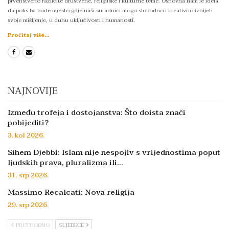
prvenstveno različite društvene, religijske i kulturne teme. Osnovna nam je ideja
da polis.ba bude mjesto gdje naši suradnici mogu slobodno i kreativno iznijeti
svoje mišljenje, u duhu uključivosti i humanosti.
Pročitaj više...
NAJNOVIJE
Između trofeja i dostojanstva: Što doista znači
pobijediti?
3. kol 2026.
Sihem Djebbi: Islam nije nespojiv s vrijednostima poput
ljudskih prava, pluralizma ili…
31. srp 2026.
Massimo Recalcati: Nova religija
29. srp 2026.
PRETHODNO
SLJEDEĆE