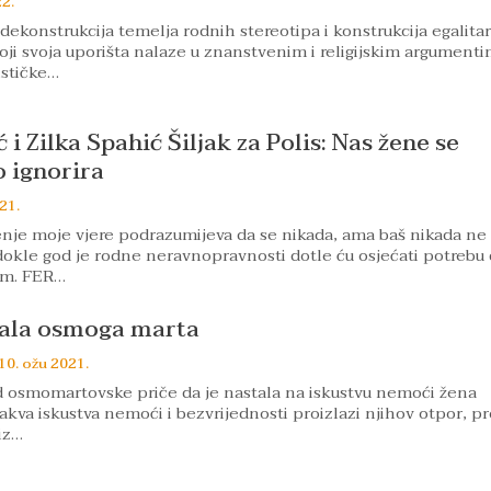
22.
 dekonstrukcija temelja rodnih stereotipa i konstrukcija egalita
ji svoja uporišta nalaze u znanstvenim i religijskim argumenti
stičke…
i Zilka Spahić Šiljak za Polis: Nas žene se
 ignorira
21.
enje moje vjere podrazumijeva da se nikada, ama baš nikada ne
okle god je rodne neravnopravnosti dotle ću osjećati potrebu
jem. FER…
bala osmoga marta
10. ožu 2021.
d osmomartovske priče da je nastala na iskustvu nemoći žena
 takva iskustva nemoći i bezvrijednosti proizlazi njihov otpor, pr
iz…