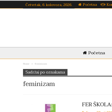
Početna
Ko
Četvrtak, 6. kolovoza, 2026.
Početna
Home
feminizam
Sadržaj po oznakama
feminizam
FER ŠKOLA: