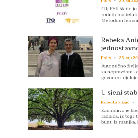
Polis
20. sij 20
Cilj FER škole je
rodnih modela ko
Metodom femini
Rebeka Anić 
jednostavno
Polis
26. stu 20
Autentično življ
sa nepravdom i d
govorim i djelu
U sjeni sta
Roberta Nikšić
Zanimljivo je ko
radnica, iz tog i
bunt. Iz manjka, 