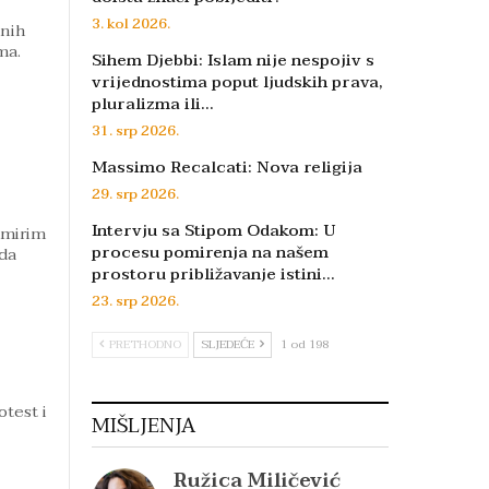
3. kol 2026.
rnih
ma.
Sihem Djebbi: Islam nije nespojiv s
vrijednostima poput ljudskih prava,
pluralizma ili…
31. srp 2026.
Massimo Recalcati: Nova religija
29. srp 2026.
Intervju sa Stipom Odakom: U
 mirim
procesu pomirenja na našem
 da
prostoru približavanje istini…
23. srp 2026.
PRETHODNO
SLJEDEĆE
1 od 198
otest i
MIŠLJENJA
Ružica Miličević