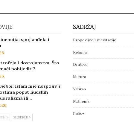
VIJE
SADRŽAJ
inencija: spoj anđela i
Propovijedi i meditacije
a
Religija
26.
trofeja i dostojanstva: Što
Društvo
znači pobijediti?
26.
Kultura
jebbi: Islam nije nespojiv s
Vatikan
ostima poput ljudskih
pluralizma ili…
Mišljenja
026.
Polis+
ODNO
SLJEDEĆE