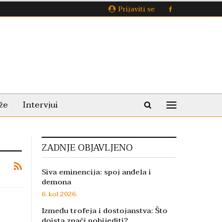
Prijaviti se
že
Intervjui
ZADNJE OBJAVLJENO
Siva eminencija: spoj anđela i
demona
6. kol 2026.
Između trofeja i dostojanstva: Što
doista znači pobijediti?