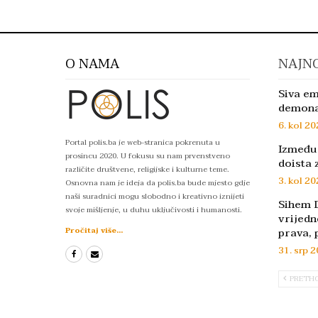
O NAMA
NAJNO
Siva em
demon
6. kol 20
Portal polis.ba je web-stranica pokrenuta u
Između 
prosincu 2020. U fokusu su nam prvenstveno
doista 
različite društvene, religijske i kulturne teme.
3. kol 20
Osnovna nam je ideja da polis.ba bude mjesto gdje
naši suradnici mogu slobodno i kreativno iznijeti
Sihem D
svoje mišljenje, u duhu uključivosti i humanosti.
vrijedn
prava, 
Pročitaj više...
31. srp 2
PRETH