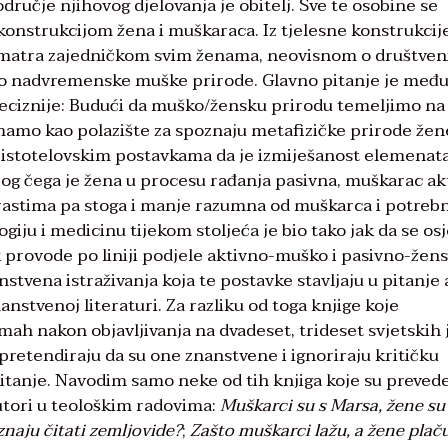
ručje njihovog djelovanja je obitelj. Sve te osobine se
onstrukcijom žena i muškaraca. Iz tjelesne konstrukcij
e smatra zajedničkom svim ženama, neovisnom o društven
tako nadvremenske muške prirode. Glavno pitanje je među
reciznije: Budući da muško/žensku prirodu temeljimo na
imamo kao polazište za spoznaju metafizičke prirode žene
ristotelovskim postavkama da je izmiješanost elemenat
zbog čega je žena u procesu rađanja pasivna, muškarac ak
trastima pa stoga i manje razumna od muškarca i potreb
giju i medicinu tijekom stoljeća je bio tako jak da se osj
ek provode po liniji podjele aktivno-muško i pasivno-žens
vena istraživanja koja te postavke stavljaju u pitanje a
nstvenoj literaturi. Za razliku od toga knjige koje
ah nakon objavljivanja na dvadeset, trideset svjetskih 
a pretendiraju da su one znanstvene i ignoriraju kritičku
pitanje. Navodim samo neke od tih knjiga koje su preved
autori u teološkim radovima:
Muškarci su s Marsa, žene su
znaju čitati zemljovide?
;
Zašto muškarci lažu, a žene plaču