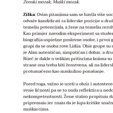
Ženski mozak
;
Muški mozak
.
Zilka
: Ovim pitanjima sam se bavila više soc
odvaže kandidirati za liderske pozicije u dr
temelju potencijala, a žene na temelju rezul
Kao primjer navodim eksperiment sa studen
biografija uspješne poslovne osobe, i prvoj 
grupi da se osoba zove Lidija. Obje grupe su
je Alan autentičan, simpatičan i dobar, a drug
Riječ je dakle o velikim pritiscima kojima s
strane ona treba biti ženstvena, ali na lider
protumačeno kao maskulino ponašanje.
Pored toga, važno je uzeti u obzir i autoster
svoje ličnosti pa se to onda reflektira u ne
nekompetentnosti. Žene stalno propituju da 
pripremaju jer znaju da je lupa kritike sna
muškarcima.