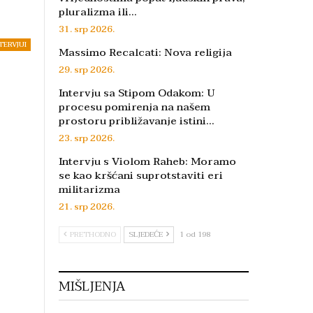
pluralizma ili…
31. srp 2026.
TERVJUI
Massimo Recalcati: Nova religija
29. srp 2026.
Intervju sa Stipom Odakom: U
procesu pomirenja na našem
prostoru približavanje istini…
23. srp 2026.
Intervju s Violom Raheb: Moramo
se kao kršćani suprotstaviti eri
militarizma
21. srp 2026.
PRETHODNO
SLJEDEĆE
1 od 198
MIŠLJENJA