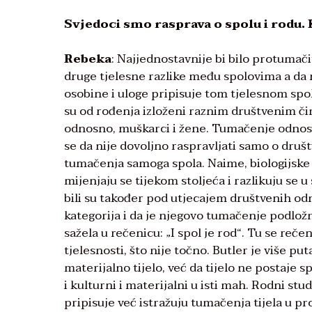
Svjedoci smo rasprava o spolu i rodu.
Rebeka
: Najjednostavnije bi bilo protumačit
druge tjelesne razlike među spolovima a da 
osobine i uloge pripisuje tom tjelesnom spolu
su od rođenja izloženi raznim društvenim čimb
odnosno, muškarci i žene. Tumačenje odnosa
se da nije dovoljno raspravljati samo o društv
tumačenja samoga spola. Naime, biologijske i 
mijenjaju se tijekom stoljeća i razlikuju se 
bili su također pod utjecajem društvenih odn
kategorija i da je njegovo tumačenje podlož
sažela u rečenicu: „I spol je rod“. Tu se re
tjelesnosti, što nije točno. Butler je više pu
materijalno tijelo, već da tijelo ne postaje s
i kulturni i materijalni u isti mah. Rodni stu
pripisuje već istražuju tumačenja tijela u pr