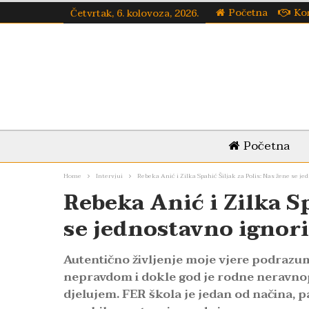
Početna
Ko
Četvrtak, 6. kolovoza, 2026.
Početna
Home
Intervjui
Rebeka Anić i Zilka Spahić Šiljak za Polis: Nas žene se je
Rebeka Anić i Zilka Sp
se jednostavno ignor
Autentično življenje moje vjere podrazum
nepravdom i dokle god je rodne neravnop
djelujem. FER škola je jedan od načina, 