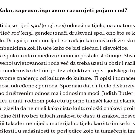
 Kako, zapravo, ispravno razumjeti pojam rod?
i da se riječ
spol
(engl. sex) odnosi na tijelo, na anatoms
riječ
rod
(engl. gender) znači društveni spol, ono što se 
. Drugačije rečeno: ljudi se rađaju kao muško ili žensko,
enicima koji ih uče kako će biti dječaci i djevojčice,
 spola i roda u međuvremenu je postalo složenije. Shva
enoj uvjetovanosti roda već da treba uzeti u obzir i razl
medicinske definicije, tzv. objektivni opisi ljudskoga tij
u svome značenju od kulture do kulture. Ti opisi i tumače
osa određenog perioda. Spoznaju da je i tijelo diskurzi
no društvenim odnosima i odnosima moći, Judith Butler 
čenicu u anti-rodnom pokretu uporno tumači kao nijekanj
ta izjavila da ne misli kako čisto kulturološki znakovi pro
polno čitljivo bez takvih znakova te da su ti znakovi nesv
diji također ne niječu materijalno tijelo kao što im se kri
ošlosti i u sadašnjosti te posljedice koje ta tumačenja im