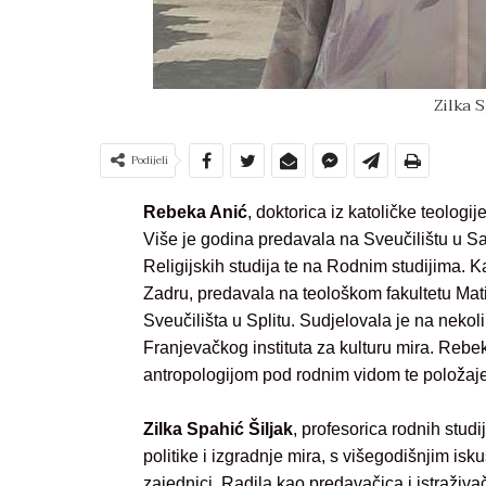
Zilka 
Podijeli
Rebeka Anić
, doktorica iz katoličke teologij
Više je godina predavala na Sveučilištu u S
Religijskih studija te na Rodnim studijima. K
Zadru, predavala na teološkom fakultetu Mati
Sveučilišta u Splitu. Sudjelovala je na neko
Franjevačkog instituta za kulturu mira. Rebe
antropologijom pod rodnim vidom te položaje
Zilka Spahić Šiljak
, profesorica rodnih studi
politike i izgradnje mira, s višegodišnjim i
zajednici. Radila kao predavačica i istraživa