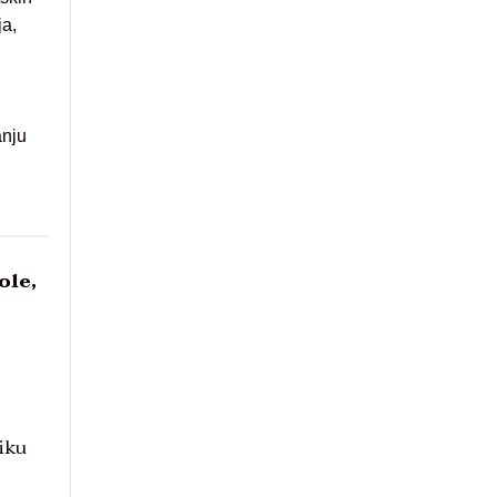
ja,
anju
ole,
iku