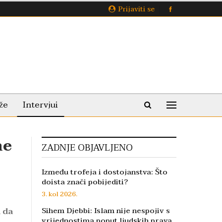
Prijaviti se
že
Intervjui
ne
ZADNJE OBJAVLJENO
Između trofeja i dostojanstva: Što
doista znači pobijediti?
3. kol 2026.
 da
Sihem Djebbi: Islam nije nespojiv s
vrijednostima poput ljudskih prava,