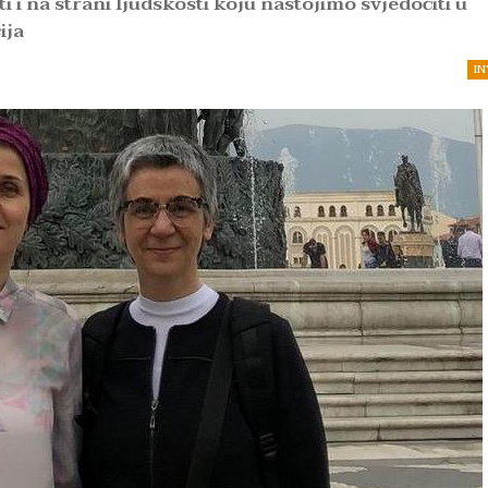
 i na strani ljudskosti koju nastojimo svjedočiti u
ija
IN