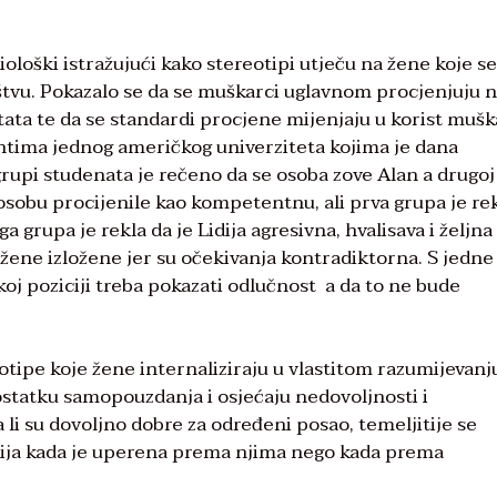
iološki istražujući kako stereotipi utječu na žene koje se
uštvu. Pokazalo se da se muškarci uglavnom procjenjuju 
tata te da se standardi procjene mijenjaju u korist mušk
tima jednog američkog univerziteta kojima je dana
grupi studenata je rečeno da se osoba zove Alan a drugoj
 osobu procijenile kao kompetentnu, ali prva grupa je re
a grupa je rekla da je Lidija agresivna, hvalisava i željna
u žene izložene jer su očekivanja kontradiktorna. S jedne
skoj poziciji treba pokazati odlučnost a da to ne bude
eotipe koje žene internaliziraju u vlastitom razumijevanj
dostatku samopouzdanja i osjećaju nedovoljnosti i
li su dovoljno dobre za određeni posao, temeljitije se
žnija kada je uperena prema njima nego kada prema