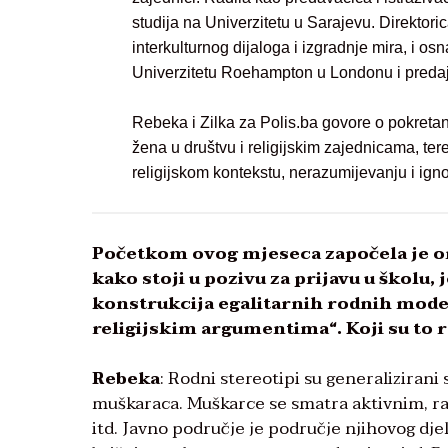
studija na Univerzitetu u Sarajevu. Direktor
interkulturnog dijaloga i izgradnje mira, i os
Univerzitetu Roehampton u Londonu i predaje
Rebeka i Zilka za Polis.ba govore o pokretan
žena u društvu i religijskim zajednicama, ter
religijskom kontekstu, nerazumijevanju i ignor
Početkom ovog mjeseca započela je onl
kako stoji u pozivu za prijavu u školu,
konstrukcija egalitarnih rodnih model
religijskim argumentima“. Koji su to r
Rebeka
: Rodni stereotipi su generalizirani
muškaraca. Muškarce se smatra aktivnim, 
itd. Javno područje je područje njihovog dj