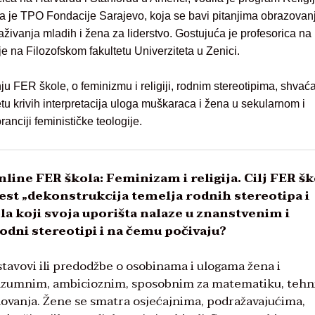
ica je TPO Fondacije Sarajevo, koja se bavi pitanjima obrazovan
naživanja mladih i žena za liderstvo. Gostujuća je profesorica na
 na Filozofskom fakultetu Univerziteta u Zenici.
ju FER škole, o feminizmu i religiji, rodnim stereotipima, shvać
etu krivih interpretacija uloga muškaraca i žena u sekularnom i
anciji feminističke teologije.
ine FER škola: Feminizam i religija. Cilj FER šk
 jest „dekonstrukcija temelja rodnih stereotipa i
a koji svoja uporišta nalaze u znanstvenim i
odni stereotipi i na čemu počivaju?
 stavovi ili predodžbe o osobinama i ulogama žena i
razumnim, ambicioznim, sposobnim za matematiku, tehn
elovanja. Žene se smatra osjećajnima, podražavajućima,