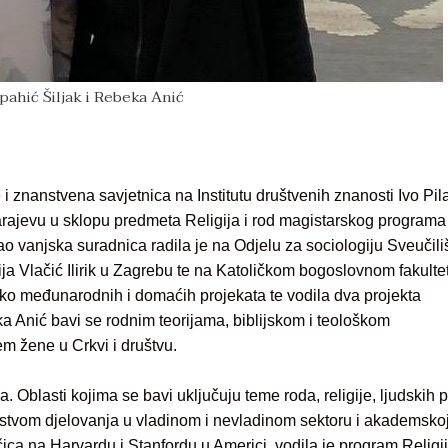
Spahić Šiljak i Rebeka Anić
e i znanstvena savjetnica na Institutu društvenih znanosti Ivo Pila
arajevu u sklopu predmeta Religija i rod magistarskog programa
ao vanjska suradnica radila je na Odjelu za sociologiju Sveučili
ja Vlačić Ilirik u Zagrebu te na Katoličkom bogoslovnom fakulte
liko međunarodnih i domaćih projekata te vodila dva projekta
ka Anić bavi se rodnim teorijama, biblijskom i teološkom
m žene u Crkvi i društvu.
ja. Oblasti kojima se bavi uključuju teme roda, religije, ljudskih 
skustvom djelovanja u vladinom i nevladinom sektoru i akademsko
čica na Harvardu i Stanfordu u Americi, vodila je program Religi