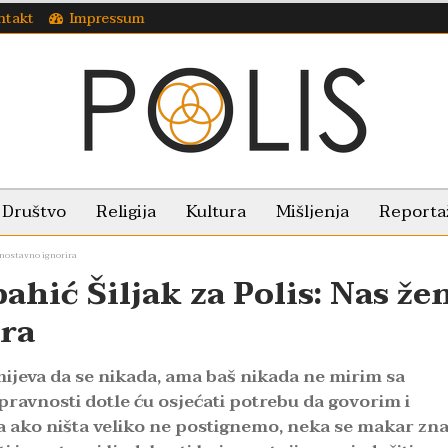
ntakt
Impressum
Društvo
Religija
Kultura
Mišljenja
Reporta
dnostavno ignorira
ahić Šiljak za Polis: Nas že
ira
ijeva da se nikada, ama baš nikada ne mirim sa
ravnosti dotle ću osjećati potrebu da govorim i
pa ako ništa veliko ne postignemo, neka se makar zna