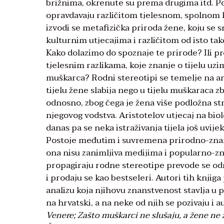
brižnima, okrenute su prema drugima itd. Pod
opravdavaju različitom tjelesnom, spolnom k
izvodi se metafizička priroda žene, koju s
kulturnim utjecajima i različitom od isto 
Kako dolazimo do spoznaje te prirode? Ili p
tjelesnim razlikama, koje znanje o tijelu uz
muškarca? Rodni stereotipi se temelje na a
tijelu žene slabija nego u tijelu muškaraca 
odnosno, zbog čega je žena više podložna s
njegovog vodstva. Aristotelov utjecaj na biolo
danas pa se neka istraživanja tijela još uvij
Postoje međutim i suvremena prirodno-znanst
ona nisu zanimljiva medijima i popularno-zna
propagiraju rodne stereotipe prevode se odm
i prodaju se kao bestseleri. Autori tih knjig
analizu koja njihovu znanstvenost stavlja u 
na hrvatski, a na neke od njih se pozivaju i 
Venere;
Zašto muškarci ne slušaju, a žene ne 