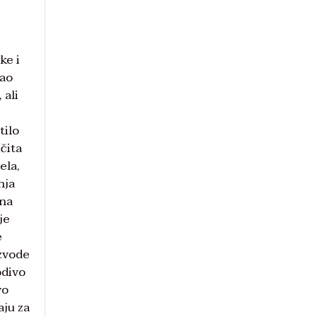
ke i
kao
 ali
tilo
ičita
ela,
nja
vna
je
e
izvode
odivo
vo
aju za