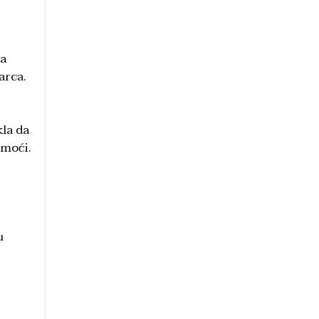
na
arca.
kla da
 moći.
u