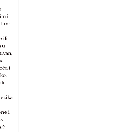
e
im i
tim:
 ili
a u
tivan,
na
eća i
ko.
li
jezika
ene i
 s
?;