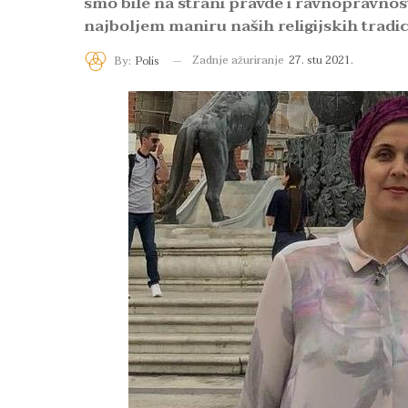
smo bile na strani pravde i ravnopravnosti
najboljem maniru naših religijskih tradic
Zadnje ažuriranje
27. stu 2021.
By:
Polis