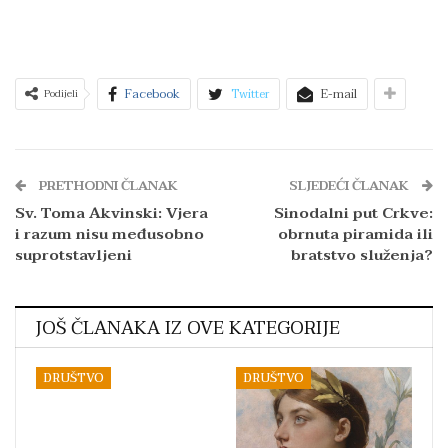
Facebook
Twitter
E-mail
Podijeli
PRETHODNI ČLANAK
SLJEDEĆI ČLANAK
Sv. Toma Akvinski: Vjera
Sinodalni put Crkve:
i razum nisu međusobno
obrnuta piramida ili
suprotstavljeni
bratstvo služenja?
JOŠ ČLANAKA IZ OVE KATEGORIJE
DRUŠTVO
DRUŠTVO