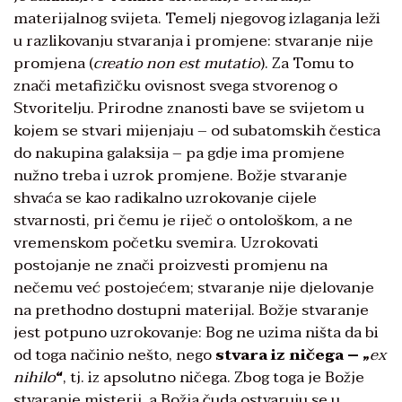
materijalnog svijeta. Temelj njegovog izlaganja leži
u razlikovanju stvaranja i promjene: stvaranje nije
promjena (
creatio non est mutatio
). Za Tomu to
znači metafizičku ovisnost svega stvorenog o
Stvoritelju. Prirodne znanosti bave se svijetom u
kojem se stvari mijenjaju – od subatomskih čestica
do nakupina galaksija – pa gdje ima promjene
nužno treba i uzrok promjene. Božje stvaranje
shvaća se kao radikalno uzrokovanje cijele
stvarnosti, pri čemu je riječ o ontološkom, a ne
vremenskom početku svemira. Uzrokovati
postojanje ne znači proizvesti promjenu na
nečemu već postojećem; stvaranje nije djelovanje
na prethodno dostupni materijal. Božje stvaranje
jest potpuno uzrokovanje: Bog ne uzima ništa da bi
od toga načinio nešto, nego
stvara iz ničega – „
ex
nihilo
“
, tj. iz apsolutno ničega. Zbog toga je Božje
stvaranje misterij, a Božja čuda ostvaruju se u