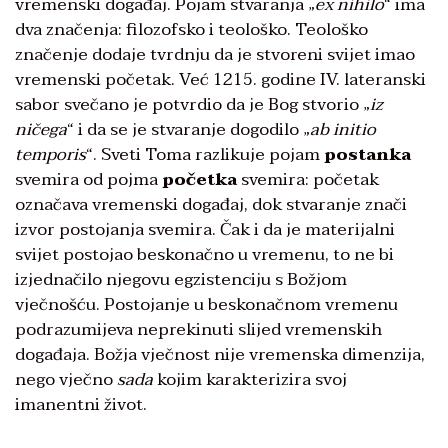
vremenski događaj. Pojam stvaranja „
ex nihilo
“ ima
dva značenja: filozofsko i teološko. Teološko
značenje dodaje tvrdnju da je stvoreni svijet imao
vremenski početak. Već 1215. godine IV. lateranski
sabor svečano je potvrdio da je Bog stvorio „
iz
ničega
“ i da se je stvaranje dogodilo „
ab initio
temporis
“. Sveti Toma razlikuje pojam
postanka
svemira od pojma
početka
svemira: početak
označava vremenski događaj, dok stvaranje znači
izvor postojanja svemira. Čak i da je materijalni
svijet postojao beskonačno u vremenu, to ne bi
izjednačilo njegovu egzistenciju s Božjom
vječnošću. Postojanje u beskonačnom vremenu
podrazumijeva neprekinuti slijed vremenskih
događaja. Božja vječnost nije vremenska dimenzija,
nego vječno
sada
kojim karakterizira svoj
imanentni život.