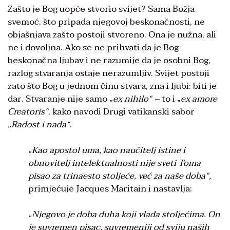
Zašto je Bog uopće stvorio svijet? Sama Božja
svemoć, što pripada njegovoj beskonačnosti, ne
objašnjava zašto postoji stvoreno. Ona je nužna, ali
ne i dovoljna. Ako se ne prihvati da je Bog
beskonačna ljubav i ne razumije da je osobni Bog,
razlog stvaranja ostaje nerazumljiv. Svijet postoji
zato što Bog u jednom činu stvara, zna i ljubi: biti je
dar. Stvaranje nije samo „
ex nihilo“ –
to i „
ex amore
Creatoris“
, kako navodi Drugi vatikanski sabor
„
Radost i nada“
.
„Kao apostol uma, kao naučitelj istine i
obnovitelj intelektualnosti nije sveti Toma
pisao za trinaesto stoljeće, već za naše doba“,
primjećuje Jacques Maritain i nastavlja:
„Njegovo je doba duha koji vlada stoljećima. On
je suvremen pisac, suvremeniji od sviju naših