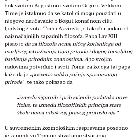
bok svetom Augustinu i svetom Grguru Velikom.
Time je istaknuo da se katolici mogu pouzdati u
njegovo naučavanje o Bogu i konačnom cilju
ljudskog života. Toma Akvinski je također jedan od
najznačajnijih zapadnih filozofa. Papa Lav XIII.
pisao je
da za filozofa nema ničeg korisnijega od
marljivog istraživanja tajni prirode i dugog temeljitog
bavljenja prirodnim znanostima. A
to svojim
radovima potvrđuje i sveti Toma, za kojega taj papa
kaže da je „
posvetio veliku pažnju spoznavanju
prirode
“, te tako pokazao da
„između sigurnih i prihvaćenih podataka nove
fizike, te između filozofijskih principa stare
škole nema nikakvog pravog protuslovlja.“
U suvremenim kozmološkim raspravama posebno
je zanimljivo Tomino shvaćanje stvaranja