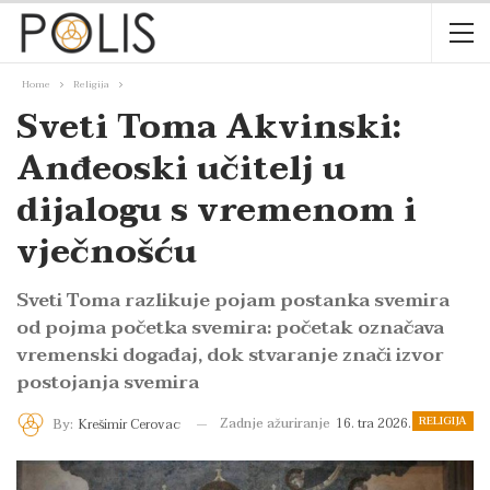
Home
Religija
Sveti Toma Akvinski:
Anđeoski učitelj u
dijalogu s vremenom i
vječnošću
Sveti Toma razlikuje pojam postanka svemira
od pojma početka svemira: početak označava
vremenski događaj, dok stvaranje znači izvor
postojanja svemira
RELIGIJA
Zadnje ažuriranje
16. tra 2026.
By:
Krešimir Cerovac