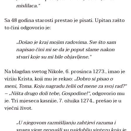
mislilaca.“
Sa 48 godina starosti prestao je pisati. Upitan zašto
to čini odgovorio je:
„Došao je kraj mojim radovima. Sve što sam
napisao čini mi se da je poput slame nakon
stvari koje su mi bile objavljene.“
Na blagdan svetog Nikole, 6. prosinca 1273., imao je
viziju Krista, koji mu je rekao: „
Dobro si pisao o
meni, Toma. Koju nagradu želiš od mene za svoj rad?“
– „Ništa drugo doli tebe, Gospodine!“
,
odgovorio mu
je. Tri mjeseca kasnije, 7. ožujka 1274., prešao je u
vječni život.
„U njegovom razmišljanju zahtjevi razuma i
snaga vjere pronašli su najdublju sintezu koju je