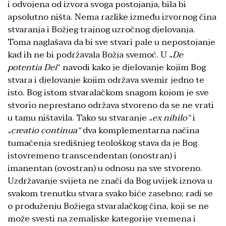
i odvojena od izvora svoga postojanja, bila bi
apsolutno ništa. Nema razlike između izvornog čina
stvaranja i Božjeg trajnog uzročnog djelovanja.
Toma naglašava da bi sve stvari pale u nepostojanje
kad ih ne bi podržavala Božja svemoć. U „
De
potentia Dei
“ navodi kako je djelovanje kojim Bog
stvara i djelovanje kojim održava svemir jedno te
isto. Bog istom stvaralačkom snagom kojom je sve
stvorio neprestano održava stvoreno da se ne vrati
u tamu ništavila. Tako su stvaranje „
ex nihilo“
i
„
creatio continua“
dva komplementarna načina
tumačenja središnjeg teološkog stava da je Bog
istovremeno transcendentan (onostran) i
imanentan (ovostran) u odnosu na sve stvoreno.
Uzdržavanje svijeta ne znači da Bog uvijek iznova u
svakom trenutku stvara svako biće zasebno; radi se
o produženju Božjega stvaralačkog čina, koji se ne
može svesti na zemaljske kategorije vremena i