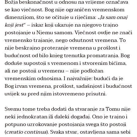
Božja beskonačnost u odnosu na vrijeme označava
se kao vječnost. Bog nije ograničen vremenskom
dimenzijom, što se očituje u riječima: „
Ja sam onaj
koji jest
“ – iskaz koji ukazuje na njegovo trajno
postojanje u Njemu samom. Vječnost ovdje ne znači
vremensko trajanje, nego odsutnost vremena. To
nije beskrajno protezanje vremena u prošlost i
budućnost od bilo kojeg trenutka promatranja. Bog
doduše supostoji s vremenom i stvorenim bićima,
ali ne postoji
u
vremenu – nije podložan
vremenskim odnosima. I najvažnije: budući da je
Bog izvan vremena, prošlost, sadašnjost i budućnost
uvijek su pred njim istovremeno prisutni.
Svemu tome treba dodati da stvaranje za Tomu nije
neki jednokratan ili daleki događaj. Ono je trajno i
potpuno uzrokovanje postojanja svega što postoji
(
creatio continua
). Svaka stvar, ostavljena sama sebi