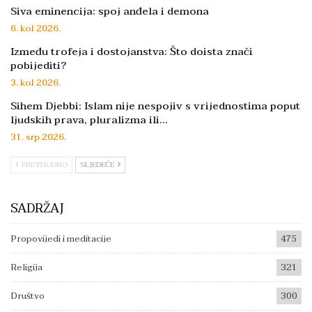
Siva eminencija: spoj anđela i demona
6. kol 2026.
Između trofeja i dostojanstva: Što doista znači
pobijediti?
3. kol 2026.
Sihem Djebbi: Islam nije nespojiv s vrijednostima poput
ljudskih prava, pluralizma ili…
31. srp 2026.
PRETHODNO
SLJEDEĆE
SADRŽAJ
Propovijedi i meditacije
475
Religija
321
Društvo
300