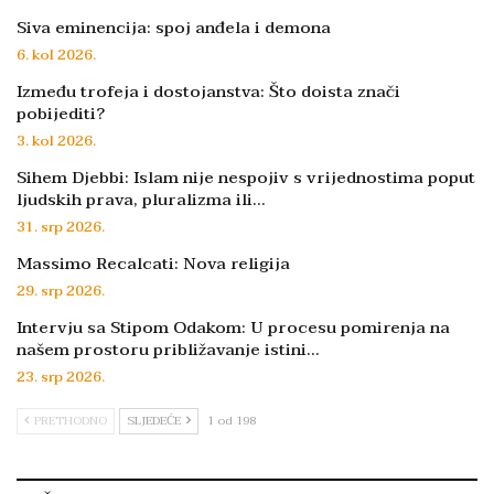
Siva eminencija: spoj anđela i demona
6. kol 2026.
Između trofeja i dostojanstva: Što doista znači
pobijediti?
3. kol 2026.
Sihem Djebbi: Islam nije nespojiv s vrijednostima poput
ljudskih prava, pluralizma ili…
31. srp 2026.
Massimo Recalcati: Nova religija
29. srp 2026.
Intervju sa Stipom Odakom: U procesu pomirenja na
našem prostoru približavanje istini…
23. srp 2026.
PRETHODNO
SLJEDEĆE
1 od 198