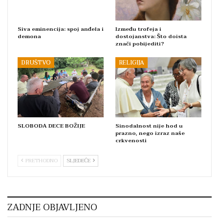
Siva eminencija: spoj anđela i
Između trofeja i
demona
dostojanstva: Što doista
znači pobijediti?
DRUŠTVO
RELIGIJA
SLOBODA DECE BOŽIJE
Sinodalnost nije hod u
prazno, nego izraz naše
crkvenosti
PRETHODNO
SLJEDEĆE
ZADNJE OBJAVLJENO