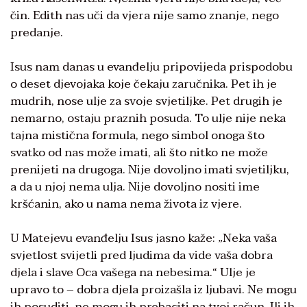
čin. Edith nas uči da vjera nije samo znanje, nego
predanje.
Isus nam danas u evanđelju pripovijeda prispodobu
o deset djevojaka koje čekaju zaručnika. Pet ih je
mudrih, nose ulje za svoje svjetiljke. Pet drugih je
nemarno, ostaju praznih posuda. To ulje nije neka
tajna mistična formula, nego simbol onoga što
svatko od nas može imati, ali što nitko ne može
prenijeti na drugoga. Nije dovoljno imati svjetiljku,
a da u njoj nema ulja. Nije dovoljno nositi ime
kršćanin, ako u nama nema života iz vjere.
U Matejevu evanđelju Isus jasno kaže: „Neka vaša
svjetlost svijetli pred ljudima da vide vaša dobra
djela i slave Oca vašega na nebesima.“ Ulje je
upravo to – dobra djela proizašla iz ljubavi. Ne mogu
ih posuditi, ne mogu ih prebaciti na tvoj račun. Ili ih