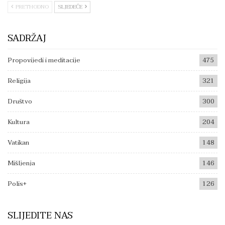
PRETHODNO
SLJEDEĆE
SADRŽAJ
Propovijedi i meditacije
475
Religija
321
Društvo
300
Kultura
204
Vatikan
148
Mišljenja
146
Polis+
126
SLIJEDITE NAS