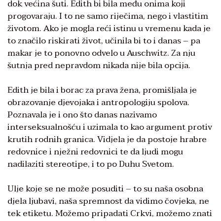
dok većina šuti. Edith bi bila među onima koji
progovaraju. I to ne samo riječima, nego i vlastitim
životom. Ako je mogla reći istinu u vremenu kada je
to značilo riskirati život, učinila bi to i danas – pa
makar je to ponovno odvelo u Auschwitz. Za nju
šutnja pred nepravdom nikada nije bila opcija.
Edith je bila i borac za prava žena, promišljala je
obrazovanje djevojaka i antropologiju spolova.
Poznavala je i ono što danas nazivamo
interseksualnošću i uzimala to kao argument protiv
krutih rodnih granica. Vidjela je da postoje hrabre
redovnice i nježni redovnici te da ljudi mogu
nadilaziti stereotipe, i to po Duhu Svetom.
Ulje koje se ne može posuditi – to su naša osobna
djela ljubavi, naša spremnost da vidimo čovjeka, ne
tek etiketu. Možemo pripadati Crkvi, možemo znati