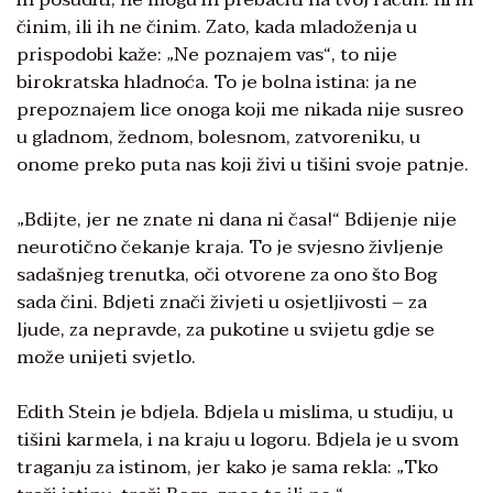
činim, ili ih ne činim. Zato, kada mladoženja u
prispodobi kaže: „Ne poznajem vas“, to nije
birokratska hladnoća. To je bolna istina: ja ne
prepoznajem lice onoga koji me nikada nije susreo
u gladnom, žednom, bolesnom, zatvoreniku, u
onome preko puta nas koji živi u tišini svoje patnje.
„Bdijte, jer ne znate ni dana ni časa!“ Bdijenje nije
neurotično čekanje kraja. To je svjesno življenje
sadašnjeg trenutka, oči otvorene za ono što Bog
sada čini. Bdjeti znači živjeti u osjetljivosti – za
ljude, za nepravde, za pukotine u svijetu gdje se
može unijeti svjetlo.
Edith Stein je bdjela. Bdjela u mislima, u studiju, u
tišini karmela, i na kraju u logoru. Bdjela je u svom
traganju za istinom, jer kako je sama rekla: „Tko