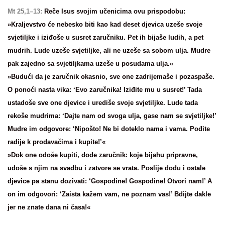
Mt 25,1–13:
Reče Isus svojim učenicima ovu prispodobu:
»Kraljevstvo će nebesko biti kao kad deset djevica uzeše svoje
svjetiljke i iziđoše u susret zaručniku. Pet ih bijaše ludih, a pet
mudrih. Lude uzeše svjetiljke, ali ne uzeše sa sobom ulja. Mudre
pak zajedno sa svjetiljkama uzeše u posudama ulja.«
»Budući da je zaručnik okasnio, sve one zadrijemaše i pozaspaše.
O ponoći nasta vika: ‘Evo zaručnika! Iziđite mu u susret!’ Tada
ustadoše sve one djevice i urediše svoje svjetiljke. Lude tada
rekoše mudrima: ‘Dajte nam od svoga ulja, gase nam se svjetiljke!’
Mudre im odgovore: ‘Nipošto! Ne bi doteklo nama i vama. Pođite
radije k prodavačima i kupite!’«
»Dok one odoše kupiti, dođe zaručnik: koje bijahu pripravne,
uđoše s njim na svadbu i zatvore se vrata. Poslije dođu i ostale
djevice pa stanu dozivati: ‘Gospodine! Gospodine! Otvori nam!’ A
on im odgovori: ‘Zaista kažem vam, ne poznam vas!’ Bdijte dakle
jer ne znate dana ni časa!«