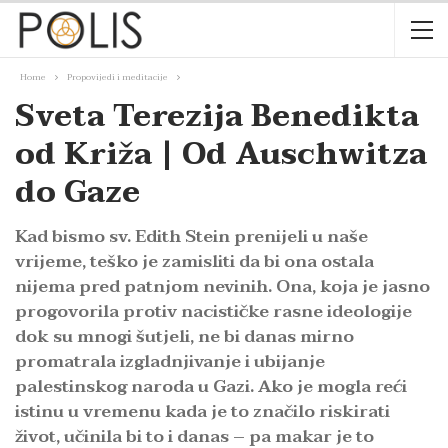
Home
Propovijedi i meditacije
Sveta Terezija Benedikta
od Križa | Od Auschwitza
do Gaze
Kad bismo sv. Edith Stein prenijeli u naše
vrijeme, teško je zamisliti da bi ona ostala
nijema pred patnjom nevinih. Ona, koja je jasno
progovorila protiv nacističke rasne ideologije
dok su mnogi šutjeli, ne bi danas mirno
promatrala izgladnjivanje i ubijanje
palestinskog naroda u Gazi. Ako je mogla reći
istinu u vremenu kada je to značilo riskirati
život, učinila bi to i danas – pa makar je to