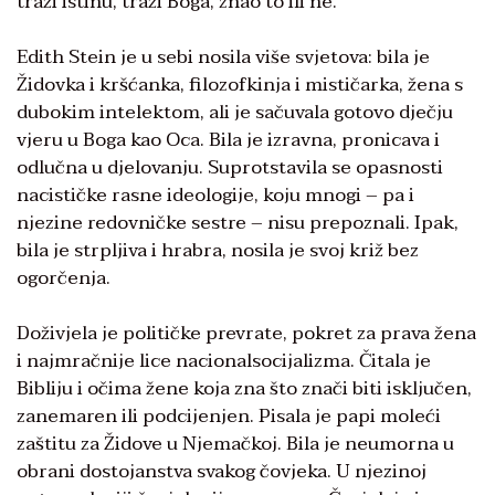
traži istinu, traži Boga, znao to ili ne.“
Edith Stein je u sebi nosila više svjetova: bila je
Židovka i kršćanka, filozofkinja i mističarka, žena s
dubokim intelektom, ali je sačuvala gotovo dječju
vjeru u Boga kao Oca. Bila je izravna, pronicava i
odlučna u djelovanju. Suprotstavila se opasnosti
nacističke rasne ideologije, koju mnogi – pa i
njezine redovničke sestre – nisu prepoznali. Ipak,
bila je strpljiva i hrabra, nosila je svoj križ bez
ogorčenja.
Doživjela je političke prevrate, pokret za prava žena
i najmračnije lice nacionalsocijalizma. Čitala je
Bibliju i očima žene koja zna što znači biti isključen,
zanemaren ili podcijenjen. Pisala je papi moleći
zaštitu za Židove u Njemačkoj. Bila je neumorna u
obrani dostojanstva svakog čovjeka. U njezinoj