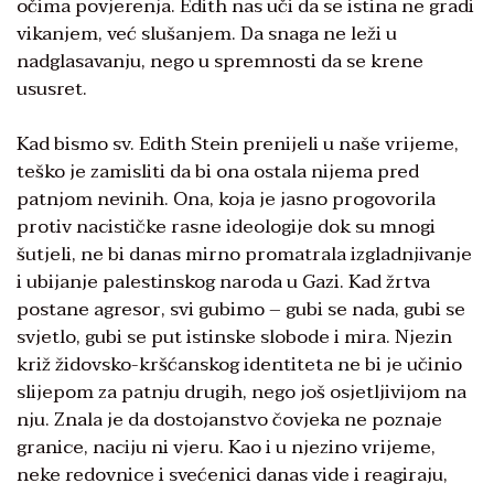
očima povjerenja. Edith nas uči da se istina ne gradi
vikanjem, već slušanjem. Da snaga ne leži u
nadglasavanju, nego u spremnosti da se krene
ususret.
Kad bismo sv. Edith Stein prenijeli u naše vrijeme,
teško je zamisliti da bi ona ostala nijema pred
patnjom nevinih. Ona, koja je jasno progovorila
protiv nacističke rasne ideologije dok su mnogi
šutjeli, ne bi danas mirno promatrala izgladnjivanje
i ubijanje palestinskog naroda u Gazi. Kad žrtva
postane agresor, svi gubimo – gubi se nada, gubi se
svjetlo, gubi se put istinske slobode i mira. Njezin
križ židovsko-kršćanskog identiteta ne bi je učinio
slijepom za patnju drugih, nego još osjetljivijom na
nju. Znala je da dostojanstvo čovjeka ne poznaje
granice, naciju ni vjeru. Kao i u njezino vrijeme,
neke redovnice i svećenici danas vide i reagiraju,