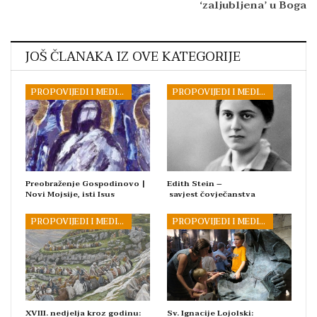
‘zaljubljena’ u Boga
JOŠ ČLANAKA IZ OVE KATEGORIJE
PROPOVIJEDI I MEDITACIJE
PROPOVIJEDI I MEDITACIJE
Preobraženje Gospodinovo |
Edith Stein –
Novi Mojsije, isti Isus
savjest čovječanstva
PROPOVIJEDI I MEDITACIJE
PROPOVIJEDI I MEDITACIJE
XVIII. nedjelja kroz godinu:
Sv. Ignacije Lojolski: