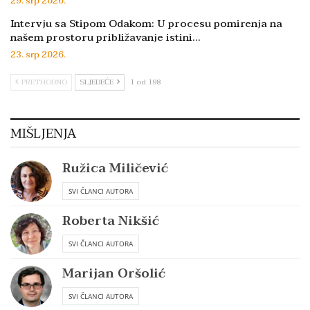
29. srp 2026.
Intervju sa Stipom Odakom: U procesu pomirenja na
našem prostoru približavanje istini…
23. srp 2026.
PRETHODNO
SLJEDEĆE
1 od 198
MIŠLJENJA
Ružica Miličević
SVI ČLANCI AUTORA
Roberta Nikšić
SVI ČLANCI AUTORA
Marijan Oršolić
SVI ČLANCI AUTORA