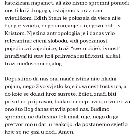
katekizam napamet, ali ako nismo spremni pomoći
nositi križ drugoga, ostajemo s praznom
svjetiljkom. Edith Stein je pokazala da vjera nije
bijeg iz svijeta, nego uranjanje u njegovu bol – s
Kristom. Njezina antropologija je i danas vrlo
relevantna: cijeni slobodu, vidi povezanost
pojedinca i zajednice, traži “svetu objektivnost”:
istraživački stav koji prihvaća različitosti, sluša i
traži međusobni dijalog.
Dopustimo da nas ona nauči: istina nije hladni
pojam, nego živo svjetlo koje čuva čestitost srca, a
do koje se dolazi kroz susrete. Bdjeti znači biti
prisutan, pripravan, budan na nepravdu, otvoren za
ono što Bog danas stavlja pred nas. Budimo
spremni, ne da bismo tek imali ulje, nego da ga
pretvorimo u dar, u reakciju, da postanemo svjetlo
koje se ne gasi u noći. Amen.