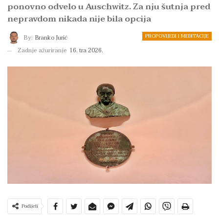
ponovno odvelo u Auschwitz. Za nju šutnja pred
nepravdom nikada nije bila opcija
PROPOVIJEDI I MEDITACIJE
By:
Branko Jurić
Zadnje ažuriranje
16. tra 2026.
Podijeli