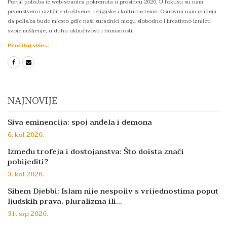
Portal polis.ba je web-stranica pokrenuta u prosincu 2020. U fokusu su nam
prvenstveno različite društvene, religijske i kulturne teme. Osnovna nam je ideja
da polis.ba bude mjesto gdje naši suradnici mogu slobodno i kreativno iznijeti
svoje mišljenje, u duhu uključivosti i humanosti.
Pročitaj više...
NAJNOVIJE
Siva eminencija: spoj anđela i demona
6. kol 2026.
Između trofeja i dostojanstva: Što doista znači
pobijediti?
3. kol 2026.
Sihem Djebbi: Islam nije nespojiv s vrijednostima poput
ljudskih prava, pluralizma ili…
31. srp 2026.