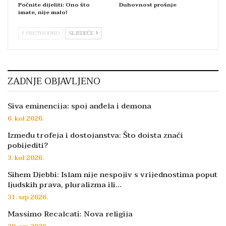
Počnite dijeliti: Ono što
Duhovnost prošnje
imate, nije malo!
PRETHODNO
SLJEDEĆE
ZADNJE OBJAVLJENO
Siva eminencija: spoj anđela i demona
6. kol 2026.
Između trofeja i dostojanstva: Što doista znači
pobijediti?
3. kol 2026.
Sihem Djebbi: Islam nije nespojiv s vrijednostima poput
ljudskih prava, pluralizma ili…
31. srp 2026.
Massimo Recalcati: Nova religija