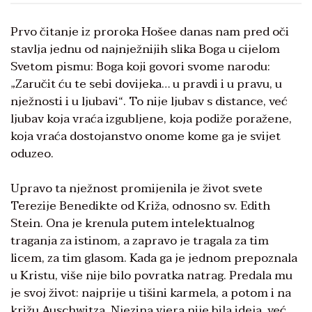
Prvo čitanje iz proroka Hošee danas nam pred oči
stavlja jednu od najnježnijih slika Boga u cijelom
Svetom pismu: Boga koji govori svome narodu:
„Zaručit ću te sebi dovijeka… u pravdi i u pravu, u
nježnosti i u ljubavi“. To nije ljubav s distance, već
ljubav koja vraća izgubljene, koja podiže poražene,
koja vraća dostojanstvo onome kome ga je svijet
oduzeo.
Upravo ta nježnost promijenila je život svete
Terezije Benedikte od Križa, odnosno sv. Edith
Stein. Ona je krenula putem intelektualnog
traganja za istinom, a zapravo je tragala za tim
licem, za tim glasom. Kada ga je jednom prepoznala
u Kristu, više nije bilo povratka natrag. Predala mu
je svoj život: najprije u tišini karmela, a potom i na
križu Auschwitza. Njezina vjera nije bila ideja, već