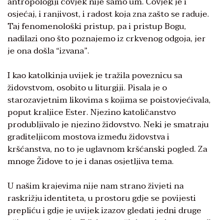
antropologiji čovjek nije samo um. Čovjek je i
osjećaj, i ranjivost, i radost koja zna zašto se raduje.
Taj fenomenološki pristup, pa i pristup Bogu,
nadilazi ono što poznajemo iz crkvenog odgoja, jer
je ona došla “izvana”.
I kao katolkinja uvijek je tražila poveznicu sa
židovstvom, osobito u liturgiji. Pisala je o
starozavjetnim likovima s kojima se poistovjećivala,
poput kraljice Ester. Njezino katoličanstvo
produbljivalo je njezino židovstvo. Neki je smatraju
graditeljicom mostova između židovstva i
kršćanstva, no to je uglavnom kršćanski pogled. Za
mnoge Židove to je i danas osjetljiva tema.
U našim krajevima nije nam strano živjeti na
raskrižju identiteta, u prostoru gdje se povijesti
prepliću i gdje je uvijek izazov gledati jedni druge