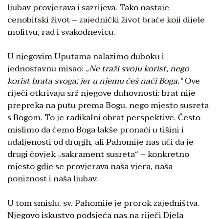
ljubav provjerava i sazrijeva. Tako nastaje
cenobitski život – zajednički život braće koji dijele
molitvu, rad i svakodnevicu.
U njegovim Uputama nalazimo duboku i
jednostavnu misao:
„Ne traži svoju korist, nego
korist brata svoga; jer u njemu ćeš naći Boga.“
Ove
riječi otkrivaju srž njegove duhovnosti: brat nije
prepreka na putu prema Bogu, nego mjesto susreta
s Bogom. To je radikalni obrat perspektive. Često
mislimo da ćemo Boga lakše pronaći u tišini i
udaljenosti od drugih, ali Pahomije nas uči da je
drugi čovjek „sakrament susreta“ – konkretno
mjesto gdje se provjerava naša vjera, naša
poniznost i naša ljubav.
U tom smislu, sv. Pahomije je prorok zajedništva.
Njegovo iskustvo podsjeća nas na riječi Djela