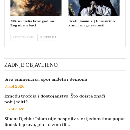
XIX. nedjelja kroz godinu |
Sveti Dominik | Gorušičino
Bog nije u buci
zrno i snaga svetosti
PRETHODNO
SLJEDEĆE
ZADNJE OBJAVLJENO
Siva eminencija: spoj anđela i demona
6. kol 2026.
Između trofeja i dostojanstva: Što doista znači
pobijediti?
3. kol 2026.
Sihem Djebbi: Islam nije nespojiv s vrijednostima poput
ljudskih prava, pluralizma ili…