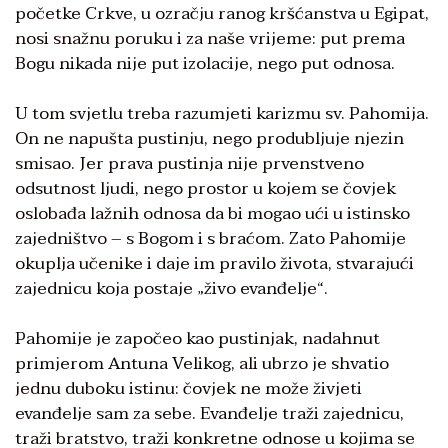
početke Crkve, u ozračju ranog kršćanstva u Egipat,
nosi snažnu poruku i za naše vrijeme: put prema
Bogu nikada nije put izolacije, nego put odnosa.
U tom svjetlu treba razumjeti karizmu sv. Pahomija.
On ne napušta pustinju, nego produbljuje njezin
smisao. Jer prava pustinja nije prvenstveno
odsutnost ljudi, nego prostor u kojem se čovjek
oslobađa lažnih odnosa da bi mogao ući u istinsko
zajedništvo – s Bogom i s braćom. Zato Pahomije
okuplja učenike i daje im pravilo života, stvarajući
zajednicu koja postaje „živo evanđelje“.
Pahomije je započeo kao pustinjak, nadahnut
primjerom Antuna Velikog, ali ubrzo je shvatio
jednu duboku istinu: čovjek ne može živjeti
evanđelje sam za sebe. Evanđelje traži zajednicu,
traži bratstvo, traži konkretne odnose u kojima se