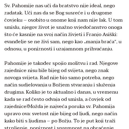
Sv. Pahomije nas uči da bratstvo nije ideal, nego
zadatak. Uči nas da se Bog susreće i u drugome
čovjeku – osobito u onome koji nam nije lak. U tom
smislu, njegov život je snažno svjedočanstvo onoga
što će kasnije na svoj način živjeti i Franjo Asiški:
evanđelje se ne živi sam, nego kao „manja braća“, u
odnosu, u poniznosti i uzajamnom prihvaćanju.
Pahomije je također spojio molitvu i rad. Njegove
zajednice nisu bile bijeg od svijeta, nego znak
novoga svijeta. Rad nije bio samo potreba, nego
način sudjelovanja u Božjem stvaranju i služenja
drugima. Koliko je to aktualno i danas, u vremenu
kada se rad često odvaja od smisla, a čovjek od
zajednice!Možda je najveća poruka sv. Pahomija
upravo ova: svetost nije bijeg od ljudi, nego način
kako biti s ljudima – po Božju. To je put koji traži
strpljenje, poniznost i spremnost na obraćenje.