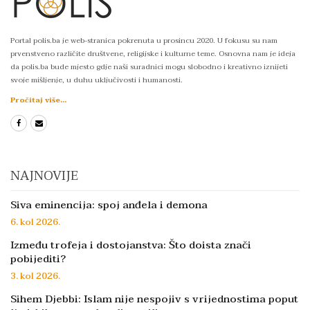
Portal polis.ba je web-stranica pokrenuta u prosincu 2020. U fokusu su nam
prvenstveno različite društvene, religijske i kulturne teme. Osnovna nam je ideja
da polis.ba bude mjesto gdje naši suradnici mogu slobodno i kreativno iznijeti
svoje mišljenje, u duhu uključivosti i humanosti.
Pročitaj više...
NAJNOVIJE
Siva eminencija: spoj anđela i demona
6. kol 2026.
Između trofeja i dostojanstva: Što doista znači
pobijediti?
3. kol 2026.
Sihem Djebbi: Islam nije nespojiv s vrijednostima poput