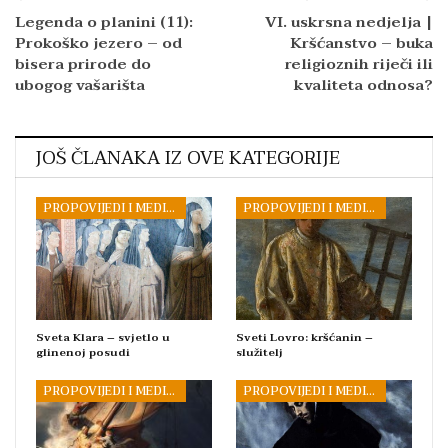
Legenda o planini (11):
VI. uskrsna nedjelja |
Prokoško jezero – od
Kršćanstvo – buka
bisera prirode do
religioznih riječi ili
ubogog vašarišta
kvaliteta odnosa?
JOŠ ČLANAKA IZ OVE KATEGORIJE
PROPOVIJEDI I MEDITACIJE
PROPOVIJEDI I MEDITACIJE
Sveta Klara – svjetlo u
Sveti Lovro: kršćanin –
glinenoj posudi
služitelj
PROPOVIJEDI I MEDITACIJE
PROPOVIJEDI I MEDITACIJE