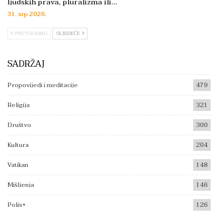
ljudskih prava, pluralizma ili…
31. srp 2026.
PRETHODNO
SLJEDEĆE
SADRŽAJ
Propovijedi i meditacije
479
Religija
321
Društvo
300
Kultura
204
Vatikan
148
Mišljenja
146
Polis+
126