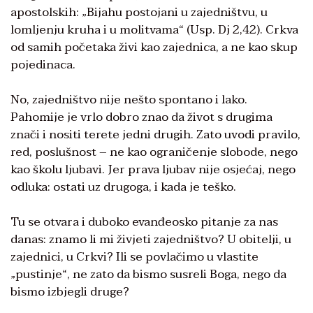
apostolskih: „Bijahu postojani u zajedništvu, u
lomljenju kruha i u molitvama“ (Usp. Dj 2,42). Crkva
od samih početaka živi kao zajednica, a ne kao skup
pojedinaca.
No, zajedništvo nije nešto spontano i lako.
Pahomije je vrlo dobro znao da život s drugima
znači i nositi terete jedni drugih. Zato uvodi pravilo,
red, poslušnost – ne kao ograničenje slobode, nego
kao školu ljubavi. Jer prava ljubav nije osjećaj, nego
odluka: ostati uz drugoga, i kada je teško.
Tu se otvara i duboko evanđeosko pitanje za nas
danas: znamo li mi živjeti zajedništvo? U obitelji, u
zajednici, u Crkvi? Ili se povlačimo u vlastite
„pustinje“, ne zato da bismo susreli Boga, nego da
bismo izbjegli druge?