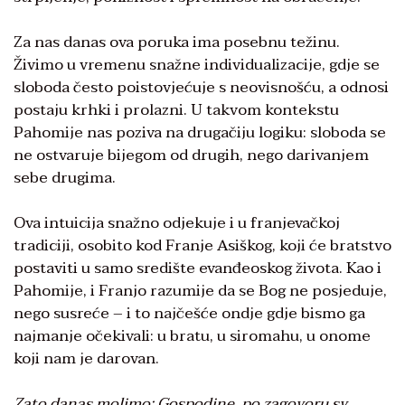
Za nas danas ova poruka ima posebnu težinu.
Živimo u vremenu snažne individualizacije, gdje se
sloboda često poistovjećuje s neovisnošću, a odnosi
postaju krhki i prolazni. U takvom kontekstu
Pahomije nas poziva na drugačiju logiku: sloboda se
ne ostvaruje bijegom od drugih, nego darivanjem
sebe drugima.
Ova intuicija snažno odjekuje i u franjevačkoj
tradiciji, osobito kod Franje Asiškog, koji će bratstvo
postaviti u samo središte evanđeoskog života. Kao i
Pahomije, i Franjo razumije da se Bog ne posjeduje,
nego susreće – i to najčešće ondje gdje bismo ga
najmanje očekivali: u bratu, u siromahu, u onome
koji nam je darovan.
Zato danas molimo: Gospodine, po zagovoru sv.