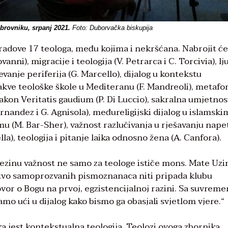
ubrovniku, srpanj 2021.
Foto: Duborvačka biskupija
 radove 17 teologa, među kojima i nekršćana. Nabrojit 
nni), migracije i teologija (V. Petrarca i C. Torcivia), l
jevanje periferija (G. Marcello), dijalog u kontekstu
akve teološke škole u Mediteranu (F. Mandreoli), metafo
nakon Veritatis gaudium (P. Di Luccio), sakralna umjetnost
rnandez i G. Agnisola), međureligijski dijalog u islamski
mu (M. Bar-Sher), važnost razlučivanja u rješavanju nape
lla), teologija i pitanje laika odnosno žena (A. Canfora).
njezinu važnost ne samo za teologe ističe mons. Mate Uzi
ištvo samoprozvanih pismoznanaca niti pripada klubu
govor o Bogu na prvoj, egzistencijalnoj razini. Sa suvrem
o ući u dijalog kako bismo ga obasjali svjetlom vjere.“
a jest kontekstualna teologija. Teolozi ovoga zbornika