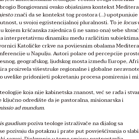
mbrogio Bongiovanni ovako objašnjava kontekst Meditera
mjesto
znači da se kontekst tog prostora (…) upotpunjuje
tnost, u svojoj egzistencijalnoj pluralnosti. To je
locus
, u kojem kršćanska zajednica (i ne samo ona) sebe shva
za interpretativnu dinamiku među različitim subjektima
ovornici Katoličke crkve na povijesnim obalama Meditera
onferencije u Napulju. Autori polaze od percepcije prost
jesnog, geografskog, ljudskog mosta između Europe, Afri
ira proizvela višestruke regionalne i globalne neravnote
glo uvelike pridonijeti pokretanju procesa pomirenja i mi
eologije koja nije kabinetska znanost, već se rađa i stva
 ključno odredište da je pastoralna, misionarska i
missio ad mundum
.
tis gaudium
poziva teologe istraživače na dijalog sa
se pozivaju da potaknu i prate put posvješćivanja o slab
ski razvoj. Djelovanje u tome smjeru pretpostavlja