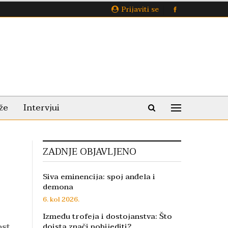
Prijaviti se
že
Intervjui
ZADNJE OBJAVLJENO
Siva eminencija: spoj anđela i
demona
6. kol 2026.
Između trofeja i dostojanstva: Što
ost
doista znači pobijediti?