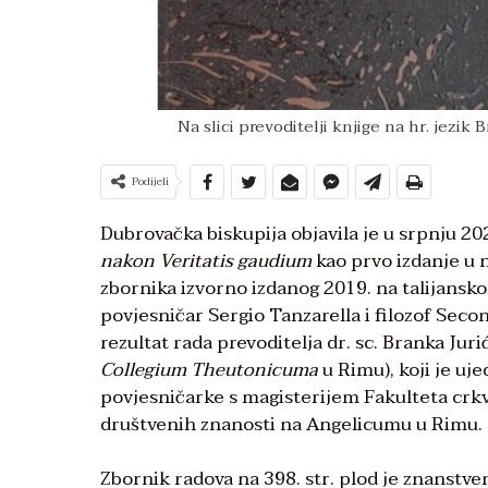
Na slici prevoditelji knjige na hr. jezik
Podijeli
Dubrovačka biskupija objavila je u srpnju 2
nakon Veritatis gaudium
kao prvo izdanje u 
zbornika izvorno izdanog 2019. na talijanskom
povjesničar Sergio Tanzarella i filozof Seco
rezultat rada prevoditelja dr. sc. Branka Ju
Collegium Theutonicuma
u Rimu), koji je uje
povjesničarke s magisterijem Fakulteta crkv
društvenih znanosti na Angelicumu u Rimu.
Zbornik radova na 398. str. plod je znanstv