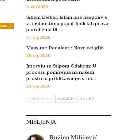
3. kol 2026.
Sihem Djebbi: Islam nije nespojiv s
vrijednostima poput ljudskih prava,
ELIGIJA
pluralizma ili…
31. srp 2026.
Massimo Recalcati: Nova religija
29. srp 2026.
Intervju sa Stipom Odakom: U
procesu pomirenja na našem
prostoru približavanje istini…
23. srp 2026.
PRETHODNO
SLJEDEĆE
1 od 198
MIŠLJENJA
Ružica Miličević