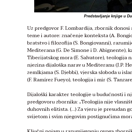
Predstavljanje knjige u D
Uz predgovor F. Lombardija, zbornik donosi
teme i autore: značenje konteksta (A. Bongiova
bratstvo i filozofija (S. Bongiovanni), razumi
Mediterana (G. De Simone i D. Abignente), k
Tiberijatskog mora (E. Salvatore), teologija 
njezina dijaloška narav u Mediteranu (J.P. He
zemlkjama (S. Djebbi), vjerska sloboda u isla
(F. Ramírez Fueyo), teologija i mir (S. Tanzare
Dijaloški karakter teologije u budućnosti i 
predgovoru zbornika: „Teologija nije vlasn
duhovnih elitista. (…) Za vjeru je presudan 
svijetom i svim njegovim postignućima moram
Ključni pojam u razumijevanju ovoga zbornik