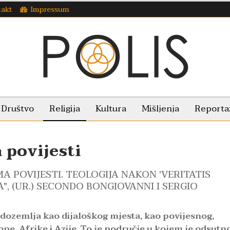
takt
Impressum
Društvo
Religija
Kultura
Mišljenja
Reporta
povijesti
A POVIJESTI. TEOLOGIJA NAKON 'VERITATIS
, (UR.) SECONDO BONGIOVANNI I SERGIO
dozemlja kao dijaloškog mjesta, kao povijesnog,
e, Afrike i Azije. To je područje u kojem je odsutn