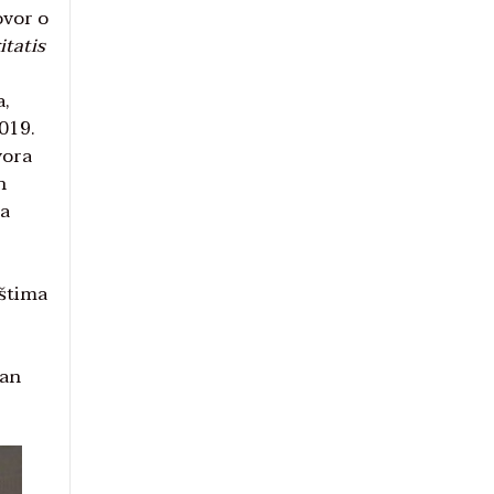
ovor o
itatis
a,
019.
vora
h
na
ištima
tan