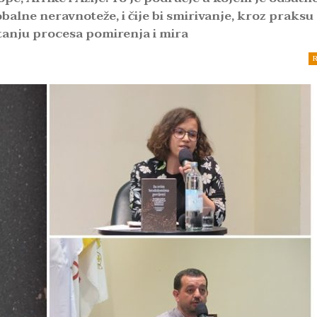
obalne neravnoteže, i čije bi smirivanje, kroz praksu
etanju procesa pomirenja i mira
R