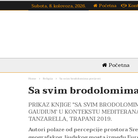
Početna
Kon
Subota, 8. kolovoza, 2026.
Početna
Home
Religija
Sa svim brodolomima povijesti
Sa svim brodolomima 
PRIKAZ KNJIGE "SA SVIM BRODOLOMIM
GAUDIUM' U KONTEKSTU MEDITERANA"
TANZARELLA, TRAPANI 2019.
Autori polaze od percepcije prostora Sre
geografskog, ljudskog mosta između Europ