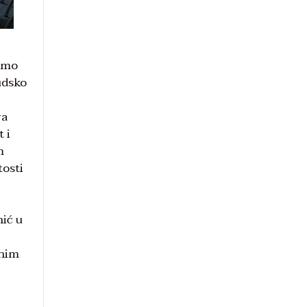
ćemo
judsko
ra
 i
m
tosti
nić u
enim