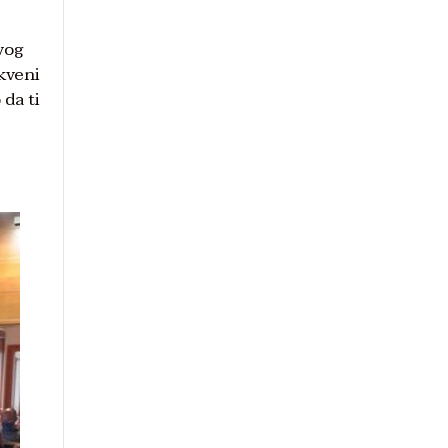
vog
rkveni
 da ti