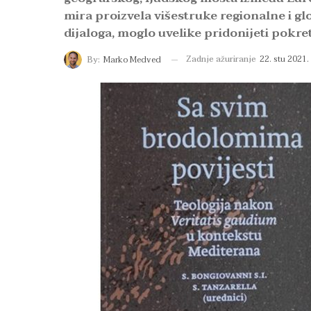
mira proizvela višestruke regionalne i gl
dijaloga, moglo uvelike pridonijeti pokr
Zadnje ažuriranje
22. stu 2021.
By:
Marko Medved