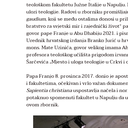
teološkom fakultetu Južne Italije u Napulju.
ulozi teologije. Radovi u zborniku promišlj
gaudium
, koji se među ostalima donosi u pr
bratstvo za svjetski mir i zajednički život
govor pape Franje u Abu Dhabiju 2021. i pi
Urednik hrvatskog izdanja Branko Jurić u hr
mons. Mate Uzinića, govor velikog imama A
profesora teološkog učilišta prigodom izvanr
Šarčevića „Mjesto i uloga teologije u Crkvi i 
Papa Franjo 8. prosinca 2017. donio je apos
i fakultetima, očekivan i vrlo važan dokume
Sapientia christiana
uspostavlja načela i no
potaknuo spomenuti fakultet u Napulju da u l
ovom zbornik.