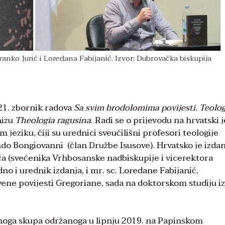
 Branko Jurić i Loredana Fabijanić. Izvor: Dubrovačka biskupija
021. zbornik radova
Sa svim brodolomima povijesti. Teolog
nizu
Theologia ragusina
. Radi se o prijevodu na hrvatski j
 jeziku, čiji su urednici sveučilišni profesori teologije
ndo Bongiovanni (član Družbe Isusove). Hrvatsko je izda
rića (svećenika Vrhbosanske nadbiskupije i vicerektora
dno i urednik izdanja, i mr. sc. Loredane Fabijanić,
ene povijesti Gregoriane, sada na doktorskom studiju iz
enoga skupa održanoga u lipnju 2019. na Papinskom