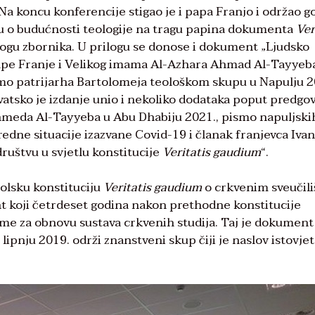
 Na koncu konferencije stigao je i papa Franjo i održao g
aju o budućnosti teologije na tragu papina dokumenta
Ver
ilogu zbornika. U prilogu se donose i dokument „Ljudsko
“ pape Franje i Velikog imama Al-Azhara Ahmad Al-Tayyeb
smo patrijarha Bartolomeja teološkom skupu u Napulju 2
vatsko je izdanje unio i nekoliko dodataka poput predgo
hmeda Al-Tayyeba u Abu Dhabiju 2021., pismo napuljski
edne situacije izazvane Covid-19 i članak franjevca Iva
društvu u svjetlu konstitucije
Veritatis gaudium
“.
tolsku konstituciju
Veritatis gaudium
o crkvenim sveučil
nt koji četrdeset godina nakon prethodne konstitucije
rme za obnovu sustava crkvenih studija. Taj je dokument
ipnju 2019. održi znanstveni skup čiji je naslov istovje