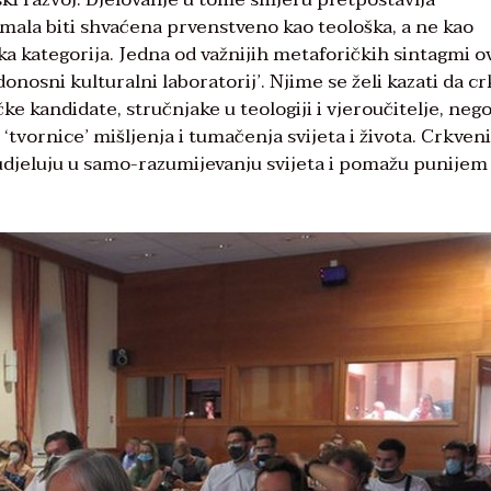
imala biti shvaćena prvenstveno kao teološka, a ne kao
fska kategorija. Jedna od važnijih metaforičkih sintagmi o
nosni kulturalni laboratorij’. Njime se želi kazati da c
ke kandidate, stručnjake u teologiji i vjeroučitelje, nego
, ‘tvornice’ mišljenja i tumačenja svijeta i života. Crkveni
sudjeluju u samo-razumijevanju svijeta i pomažu punijem