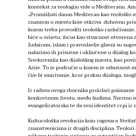
kontekst za teologiju vide u Mediteranu. A
„Promišljati danas Mediteran kao
teološko 
znanjem o
mjestu
koje otkriva duhovnu prisu
kojem treba provoditi teološko razlučivanje
biće u svijetu;
locus
kao stvarnost otvorena 
Judaizam, islam i pravoslavlje glavni su sug
nalazimo ih prisutne i uključene u dijalog k
Sredozemlja kao dijaloškog mjesta, kao povi
Azije. To je područje u kojem je odsutnost m
čije bi smirivanje, kroz praksu dijaloga, mo
Iz radova ovoga zbornika proizlazi poimanje t
konkretnom životu, među ljudima. Njezino je
evangelizatorska te da svoj identitet crpi iz
Kulturološka revolucija koju zagovara
Verita
znanstvenicima iz drugih disciplina. Teolozi 
njihovo traženje rješenja za autentičan ljud