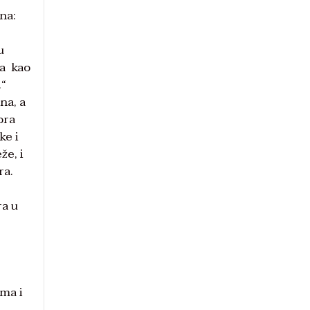
na:
u
ća kao
.“
na, a
ora
ke i
že, i
ra.
ra u
ima i