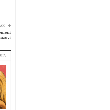
NAK
remeni
zazovi
RIJA