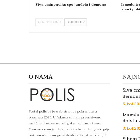
Siva eminencija: spoj anđela i demona
Između tro
znači pobi
PRETHODNO
SLJEDEĆE
O NAMA
NAJNO
Siva em
demon
6. kol 20
Portal polis.ba je web-stranica pokrenuta u
Između 
prosincu 2020. U fokusu su nam prvenstveno
doista 
različite društvene, religijske i kulturne teme.
3. kol 20
Osnovna nam je ideja da polis.ba bude mjesto gdje
naši suradnici mogu slobodno i kreativno iznijeti
Sihem D