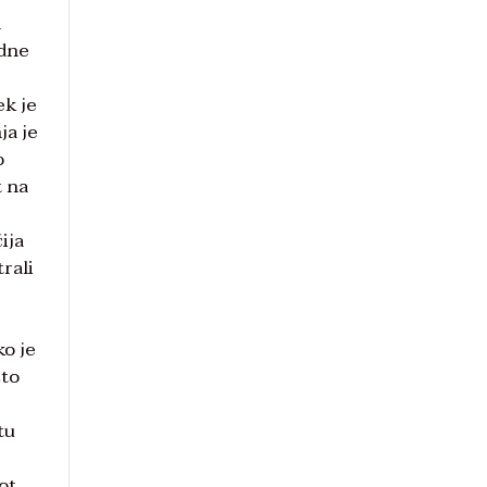
n
edne
ek je
ja je
o
t na
ija
trali
ko je
što
tu
e
ot