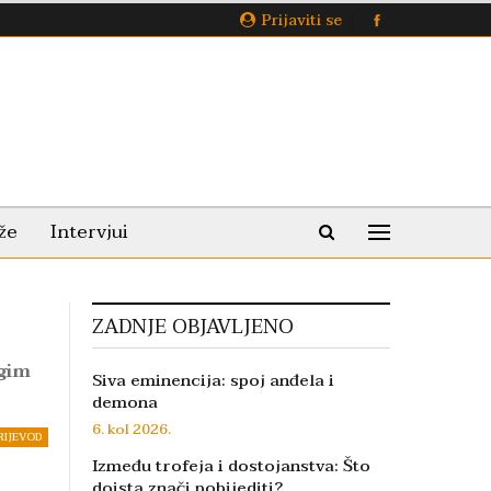
Prijaviti se
že
Intervjui
ZADNJE OBJAVLJENO
ugim
Siva eminencija: spoj anđela i
demona
6. kol 2026.
RIJEVOD
Između trofeja i dostojanstva: Što
doista znači pobijediti?