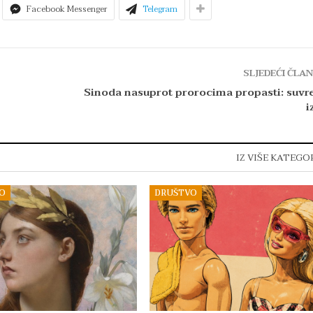
Facebook Messenger
Telegram
SLJEDEĆI ČLA
Sinoda nasuprot prorocima propasti: suv
i
IZ VIŠE KATEGO
O
DRUŠTVO