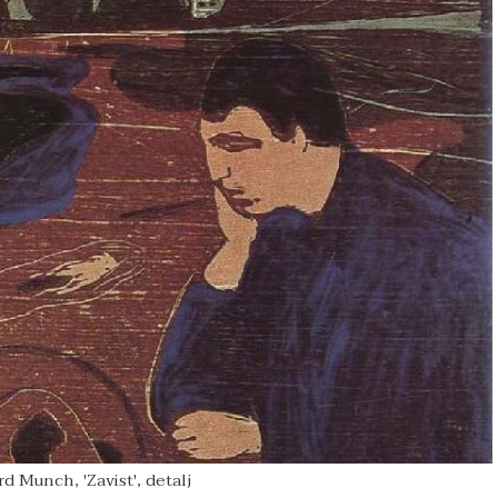
d Munch, 'Zavist', detalj