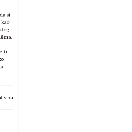
da si
 kao
utog
njima,
iti,
ko
ga
lis.ba