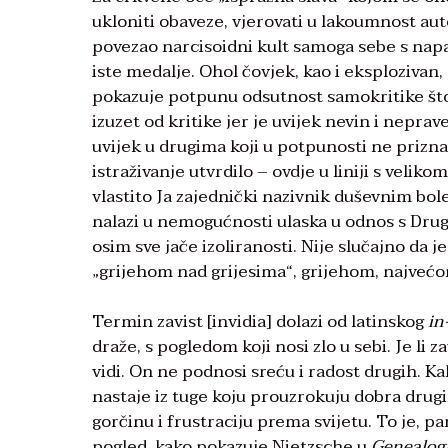
ukloniti obaveze, vjerovati u lakoumnost aut
povezao narcisoidni kult samoga sebe s nap
iste medalje. Ohol čovjek, kao i eksploziva
pokazuje potpunu odsutnost samokritike što
izuzet od kritike jer je uvijek nevin i nepra
uvijek u drugima koji u potpunosti ne prizna
istraživanje utvrdilo – ovdje u liniji s vel
vlastito Ja zajednički nazivnik duševnim bole
nalazi u nemogućnosti ulaska u odnos s Drug
osim sve jače izoliranosti. Nije slučajno da je
„grijehom nad grijesima“, grijehom, najv
Termin zavist [invidia] dolazi od latinskog
in
draže, s pogledom koji nosi zlo u sebi. Je li 
vidi. On ne podnosi sreću i radost drugih. K
nastaje iz tuge koju prouzrokuju dobra drugih.
gorčinu i frustraciju prema svijetu. To je, p
pogled, kako pokazuje Nietzsche u
Genealogi