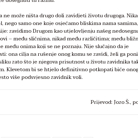
 dosegnuti tu razinu.
ga ne može ništa drugo doli zavidjeti životu drugoga. Nika
el, nego samo one koje osjećamo bliskima nama samima,
iznije: zavidimo Drugom kao utjelovljenju našeg nedosegn
osnovi – među sličnima, nikad među različitima; među bliž
 među onima koji se ne poznaju. Nije slučajno da je
ti: ona cilja na rušenje onog komu se zavidi, želi ga poniz
sliku zato što je njegova prisutnost u životu zavidnika ta
m. Klevetom bi se htjelo definitivno potkopati biće ono
esto više podsvjesno zavidnik voli.
Prijevod: Jozo Š., po