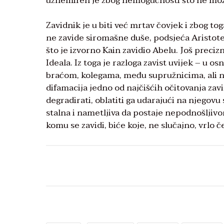
uznemiren je zbog nemogućnosti što ne može
Zavidnik je u biti već mrtav čovjek i zbog to
ne zavide siromašne duše, podsjeća Aristot
što je izvorno Kain zavidio Abelu. Još prec
Ideala. Iz toga je razloga zavist uvijek – u 
braćom, kolegama, među supružnicima, ali ne
difamacija jedno od najčišćih očitovanja zavis
degradirati, oblatiti ga udarajući na njegovu 
stalna i nametljiva da postaje nepodnošljivo
komu se zavidi, biće koje, ne slučajno, vrlo č