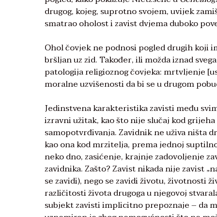
drugog, kojeg, suprotno svojem, uvijek zami
smatrao oholost i zavist dvjema duboko pov
Ohol čovjek ne podnosi pogled drugih koji im
bršljan uz zid. Također, ili možda iznad sveg
patologija religioznog čovjeka: mrtvljenje [
moralne uzvišenosti da bi se u drugom pobudi
Jedinstvena karakteristika zavisti među svim
izravni užitak, kao što nije slučaj kod grijeh
samopotvrđivanja. Zavidnik ne uživa ništa dr
kao ona kod mrzitelja, prema jednoj suptilnoj
neko dno, zasićenje, krajnje zadovoljenje za
zavidnika. Zašto? Zavist nikada nije zavist 
se zavidi), nego se zavidi životu, životnosti
različitosti života drugoga u njegovoj stvara
subjekt zavisti implicitno prepoznaje – da m