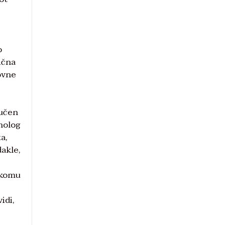
o
ična
ovne
jučen
oholog
a,
dakle,
g komu
idi,