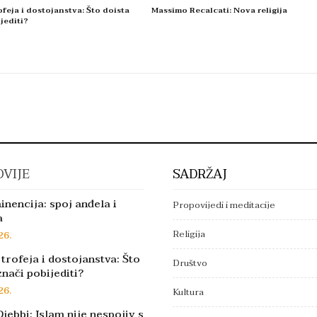
feja i dostojanstva: Što doista
Massimo Recalcati: Nova religija
jediti?
VIJE
SADRŽAJ
inencija: spoj anđela i
Propovijedi i meditacije
a
Religija
26.
trofeja i dostojanstva: Što
Društvo
znači pobijediti?
26.
Kultura
jebbi: Islam nije nespojiv s