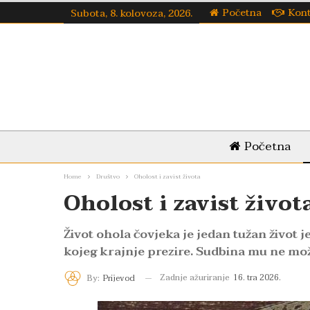
Početna
Kon
Subota, 8. kolovoza, 2026.
Početna
Home
Društvo
Oholost i zavist života
Oholost i zavist život
Život ohola čovjeka je jedan tužan život 
kojeg krajnje prezire. Sudbina mu ne može
Zadnje ažuriranje
16. tra 2026.
By:
Prijevod