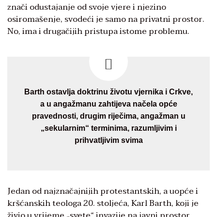
znači odustajanje od svoje vjere i njezino
osiromašenje, svodeći je samo na privatni prostor.
No, ima i drugačijih pristupa istome problemu.
Barth ostavlja doktrinu životu vjernika i Crkve,
a u angažmanu zahtijeva načela opće
pravednosti, drugim riječima, angažman u
„sekularnim“ terminima, razumljivim i
prihvatljivim svima
Jedan od najznačajnijih protestantskih, a uopće i
kršćanskih teologa 20. stoljeća, Karl Barth, koji je
živio u vrijeme „svete“ invazije na javni prostor