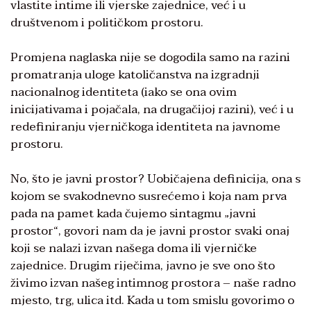
vlastite intime ili vjerske zajednice, već i u
društvenom i političkom prostoru.
Promjena naglaska nije se dogodila samo na razini
promatranja uloge katoličanstva na izgradnji
nacionalnog identiteta (iako se ona ovim
inicijativama i pojačala, na drugačijoj razini), već i u
redefiniranju vjerničkoga identiteta na javnome
prostoru.
No, što je javni prostor? Uobičajena definicija, ona s
kojom se svakodnevno susrećemo i koja nam prva
pada na pamet kada čujemo sintagmu „javni
prostor“, govori nam da je javni prostor svaki onaj
koji se nalazi izvan našega doma ili vjerničke
zajednice. Drugim riječima, javno je sve ono što
živimo izvan našeg intimnog prostora – naše radno
mjesto, trg, ulica itd. Kada u tom smislu govorimo o