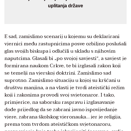
uplitanja države
E sad, zamislimo scenarij u kojemu su deklarirani
vjernici među zastupnicima posve ozbiljno poslušali
glas svojih biskupa i odlučili u skladu s njihovim
naputcima. Glasali bi „po svojoj savjesti“, a savjest je
formirana naukom Crkve, te bi izglasali zakon koji
se temelji na vjerskoj doktrini. Zamislimo sad
suprotno. Zamislimo situaciju u kojoj su kršćani u
društvu manjina, a na vlasti je tvrdi ateistički režim
koji i zakonima provodi svoj svjetonazor. I tako,
primjerice, na saborsku raspravu i izglasavanje
dođe prijedlog da se zabrani javno ispovijedanje
vjere, zabrana školskog vjeronauka… jer je religija,
prema tom tvrdom ateističkom svjetonazoru,