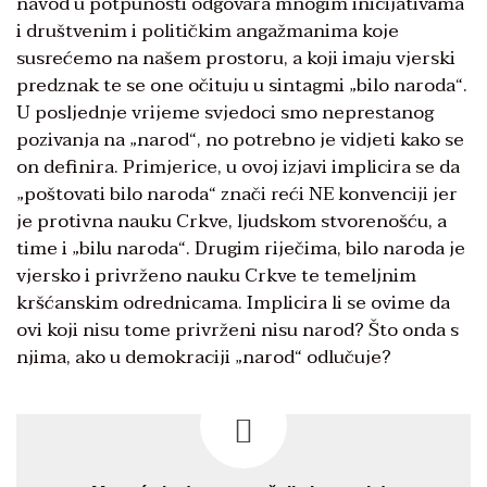
navod u potpunosti odgovara mnogim inicijativama
i društvenim i političkim angažmanima koje
susrećemo na našem prostoru, a koji imaju vjerski
predznak te se one očituju u sintagmi „bilo naroda“.
U posljednje vrijeme svjedoci smo neprestanog
pozivanja na „narod“, no potrebno je vidjeti kako se
on definira. Primjerice, u ovoj izjavi implicira se da
„poštovati bilo naroda“ znači reći NE konvenciji jer
je protivna nauku Crkve, ljudskom stvorenošću, a
time i „bilu naroda“. Drugim riječima, bilo naroda je
vjersko i privrženo nauku Crkve te temeljnim
kršćanskim odrednicama. Implicira li se ovime da
ovi koji nisu tome privrženi nisu narod? Što onda s
njima, ako u demokraciji „narod“ odlučuje?