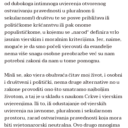
od dubokoga intimnoga uvjerenja otvorenog
ostvarivanju pravednosti u pluralnom (i
sekularnom!) društvu te se posve približava ili
političkome kršćanstvu ili pak onome
populističkome, u kojemu se „narod“ definira vrlo
jasnim vjerskim i moralnim kriterijima. Jer, naime,
moguće je da smo počeli vjerovati da evanđelje
nema više snagu osobne preobrazbe već su nam
potrebni zakoni da nam u tome pomognu.
Misli se, ako vjera obuhvaća čitav moj život, i osobni
i društveni i politički, nema druge alternative no u
zakone provoditi ono što smatramo najboljim
životom, a taj je u skladu s naukom Crkve i vjerskim
uvjerenjima. Ili to, ili odustajanje od vjerskih
uvjerenja na javnome, pluralnom i sekularnom
prostoru, zarad ostvarivanja pravednosti koja mora
biti svjetonazorski neutralna. Ovo drugo mnogima