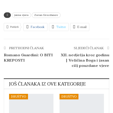
javna vjera
Zoran Grozdanov
Facebook
Twitter
E-mail
Podijeli
Facebook Messenger
Telegram
WhatsApp
Viber
Print
PRETHODNI ČLANAK
SLJEDEĆI ČLANAK
Romano Guardini: O BITI
XII. nedjelja kroz godinu
KREPOSTI
| Veličina Boga i jasan
cilj pouzdane vjere
JOŠ ČLANAKA IZ OVE KATEGORIJE
DRUŠTVO
DRUŠTVO