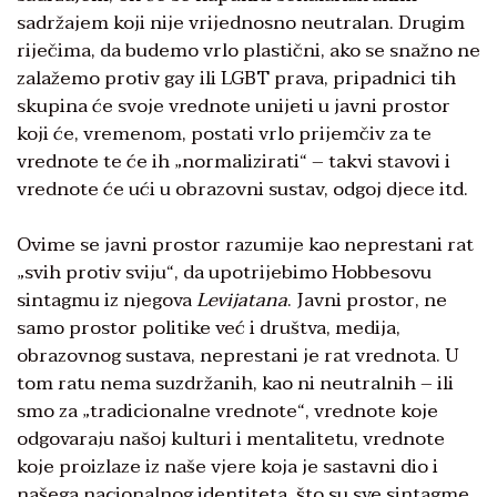
sadržajem koji nije vrijednosno neutralan. Drugim
riječima, da budemo vrlo plastični, ako se snažno ne
zalažemo protiv gay ili LGBT prava, pripadnici tih
skupina će svoje vrednote unijeti u javni prostor
koji će, vremenom, postati vrlo prijemčiv za te
vrednote te će ih „normalizirati“ – takvi stavovi i
vrednote će ući u obrazovni sustav, odgoj djece itd.
Ovime se javni prostor razumije kao neprestani rat
„svih protiv sviju“, da upotrijebimo Hobbesovu
sintagmu iz njegova
Levijatana
. Javni prostor, ne
samo prostor politike već i društva, medija,
obrazovnog sustava, neprestani je rat vrednota. U
tom ratu nema suzdržanih, kao ni neutralnih – ili
smo za „tradicionalne vrednote“, vrednote koje
odgovaraju našoj kulturi i mentalitetu, vrednote
koje proizlaze iz naše vjere koja je sastavni dio i
našega nacionalnog identiteta, što su sve sintagme