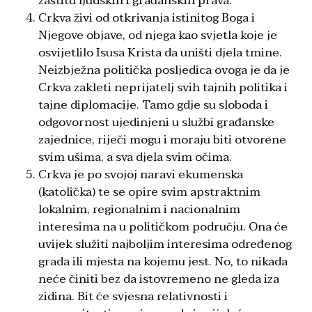
zaštitu ljudskih i građanskih prava.
Crkva živi od otkrivanja istinitog Boga i
Njegove objave, od njega kao svjetla koje je
osvijetlilo Isusa Krista da uništi djela tmine.
Neizbježna politička posljedica ovoga je da je
Crkva zakleti neprijatelj svih tajnih politika i
tajne diplomacije. Tamo gdje su sloboda i
odgovornost ujedinjeni u službi građanske
zajednice, riječi mogu i moraju biti otvorene
svim ušima, a sva djela svim očima.
Crkva je po svojoj naravi ekumenska
(katolička) te se opire svim apstraktnim
lokalnim, regionalnim i nacionalnim
interesima na u političkom području. Ona će
uvijek služiti najboljim interesima određenog
grada ili mjesta na kojemu jest. No, to nikada
neće činiti bez da istovremeno ne gleda iza
zidina. Bit će svjesna relativnosti i