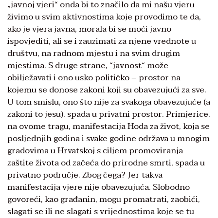
„javnoj vjeri“ onda bi to značilo da mi našu vjeru
živimo u svim aktivnostima koje provodimo te da,
ako je vjera javna, morala bi se moći javno
ispovjediti, ali se i zauzimati za njene vrednote u
društvu, na radnom mjestu i na svim drugim
mjestima. S druge strane, “javnost“ može
obilježavati i ono usko političko – prostor na
kojemu se donose zakoni koji su obavezujući za sve.
U tom smislu, ono što nije za svakoga obavezujuće (a
zakoni to jesu), spada u privatni prostor. Primjerice,
na ovome tragu, manifestacija Hoda za život, koja se
posljednjih godina i svake godine održava u mnogim
gradovima u Hrvatskoj s ciljem promoviranja
zaštite života od začeća do prirodne smrti, spada u
privatno područje. Zbog čega? Jer takva
manifestacija vjere nije obavezujuća. Slobodno
govoreći, kao građanin, mogu promatrati, zaobići,
slagati se ili ne slagati s vrijednostima koje se tu