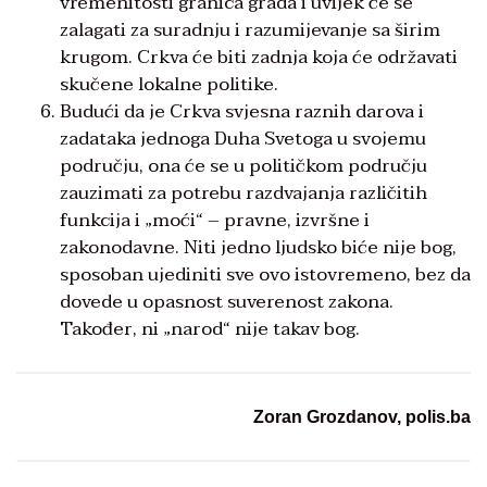
vremenitosti granica grada i uvijek će se
zalagati za suradnju i razumijevanje sa širim
krugom. Crkva će biti zadnja koja će održavati
skučene lokalne politike.
Budući da je Crkva svjesna raznih darova i
zadataka jednoga Duha Svetoga u svojemu
području, ona će se u političkom području
zauzimati za potrebu razdvajanja različitih
funkcija i „moći“ – pravne, izvršne i
zakonodavne. Niti jedno ljudsko biće nije bog,
sposoban ujediniti sve ovo istovremeno, bez da
dovede u opasnost suverenost zakona.
Također, ni „narod“ nije takav bog.
Zoran Grozdanov, polis.ba