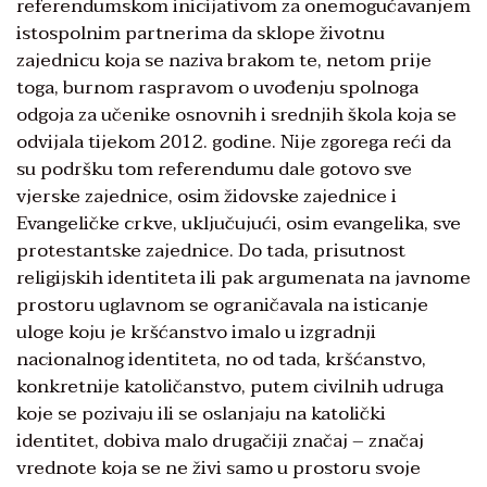
referendumskom inicijativom za onemogućavanjem
istospolnim partnerima da sklope životnu
zajednicu koja se naziva brakom te, netom prije
toga, burnom raspravom o uvođenju spolnoga
odgoja za učenike osnovnih i srednjih škola koja se
odvijala tijekom 2012. godine. Nije zgorega reći da
su podršku tom referendumu dale gotovo sve
vjerske zajednice, osim židovske zajednice i
Evangeličke crkve, uključujući, osim evangelika, sve
protestantske zajednice. Do tada, prisutnost
religijskih identiteta ili pak argumenata na javnome
prostoru uglavnom se ograničavala na isticanje
uloge koju je kršćanstvo imalo u izgradnji
nacionalnog identiteta, no od tada, kršćanstvo,
konkretnije katoličanstvo, putem civilnih udruga
koje se pozivaju ili se oslanjaju na katolički
identitet, dobiva malo drugačiji značaj – značaj
vrednote koja se ne živi samo u prostoru svoje