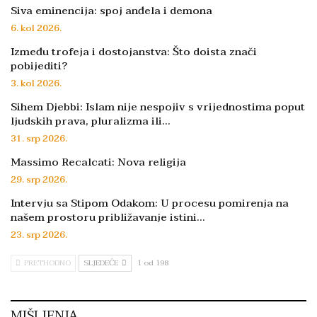
Siva eminencija: spoj anđela i demona
6. kol 2026.
Između trofeja i dostojanstva: Što doista znači
pobijediti?
3. kol 2026.
Sihem Djebbi: Islam nije nespojiv s vrijednostima poput
ljudskih prava, pluralizma ili…
31. srp 2026.
Massimo Recalcati: Nova religija
29. srp 2026.
Intervju sa Stipom Odakom: U procesu pomirenja na
našem prostoru približavanje istini…
23. srp 2026.
PRETHODNO
SLJEDEĆE
1 od 198
MIŠLJENJA