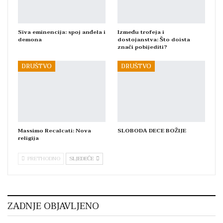
Siva eminencija: spoj anđela i
Između trofeja i
demona
dostojanstva: Što doista
znači pobijediti?
DRUŠTVO
DRUŠTVO
Massimo Recalcati: Nova
SLOBODA DECE BOŽIJE
religija
PRETHODNO
SLJEDEĆE
ZADNJE OBJAVLJENO