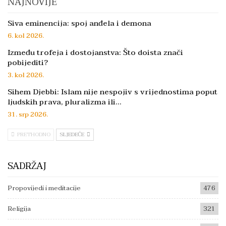
NAJNOVIJE
Siva eminencija: spoj anđela i demona
6. kol 2026.
Između trofeja i dostojanstva: Što doista znači
pobijediti?
3. kol 2026.
Sihem Djebbi: Islam nije nespojiv s vrijednostima poput
ljudskih prava, pluralizma ili…
31. srp 2026.
PRETHODNO
SLJEDEĆE
SADRŽAJ
Propovijedi i meditacije
476
Religija
321