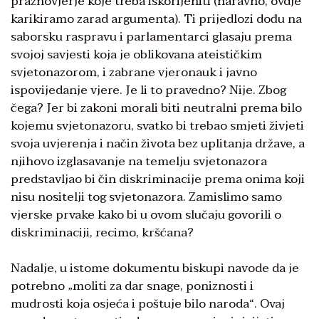
praznovjerje koje treba iskorijeniti (naravno, ovdje
karikiramo zarad argumenta). Ti prijedlozi dođu na
saborsku raspravu i parlamentarci glasaju prema
svojoj savjesti koja je oblikovana ateističkim
svjetonazorom, i zabrane vjeronauk i javno
ispovijedanje vjere. Je li to pravedno? Nije. Zbog
čega? Jer bi zakoni morali biti neutralni prema bilo
kojemu svjetonazoru, svatko bi trebao smjeti živjeti
svoja uvjerenja i način života bez uplitanja države, a
njihovo izglasavanje na temelju svjetonazora
predstavljao bi čin diskriminacije prema onima koji
nisu nositelji tog svjetonazora. Zamislimo samo
vjerske prvake kako bi u ovom slučaju govorili o
diskriminaciji, recimo, kršćana?
Nadalje, u istome dokumentu biskupi navode da je
potrebno „moliti za dar snage, poniznosti i
mudrosti koja osjeća i poštuje bilo naroda“. Ovaj