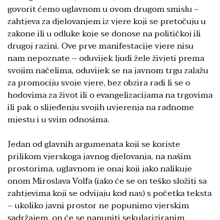
govorit ćemo uglavnom u ovom drugom smislu –
zahtjeva za djelovanjem iz vjere koji se pretočuju u
zakone ili u odluke koje se donose na političkoj ili
drugoj razini. Ove prve manifestacije vjere nisu
nam nepoznate – oduvijek ljudi žele živjeti prema
svojim načelima, oduvijek se na javnom trgu zalažu
za promociju svoje vjere, bez obzira radi li se o
hodovima za život ili o evangelizacijama na trgovima
ili pak o slijeđenju svojih uvjerenja na radnome
mjestu i u svim odnosima.
Jedan od glavnih argumenata koji se koriste
prilikom vjerskoga javnog djelovanja, na našim
prostorima, uglavnom je onaj koji jako nalikuje
onom Miroslava Volfa (iako će se on teško složiti sa
zahtjevima koji se odvijaju kod nas) s početka teksta
– ukoliko javni prostor ne popunimo vjerskim
sadržajem, on će se napuniti sekulariziranim