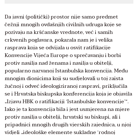
Da javni (politički) prostor nije samo predmet
čežnji mnogih ovdašnjih civilnih udruga koje se
pozivaju na kršćanske vrednote, već i samih
crkvenih poglavara, pokazala nam je i velika
rasprava koja se odvijala u osvit ratifikacije
Konvencije Vijeća Europe o sprečavanju i borbi
protiv nasilja nad ženama i nasilja u obitelji,
popularno nazvanoj Istanbulska konvencija. Među
mnogim dionicima koji su sudjelovali u toj zaista
žučnoj i odveć ideologiziranoj raspravi, priključila
se i Hrvatska biskupska konferencija koja je objavila
„Izjavu HBK o ratifikaciji ‘Istanbulske konvencije’“.
Iako je ta konvencija bila i jest usmjerena na mjere
protiv nasilja u obitelji, hrvatski su biskupi, ali i
pripadnici mnogih drugih vjerskih zajednica, u njoj
vidjeli „ideološke elemente sukladne ‘rodnoj