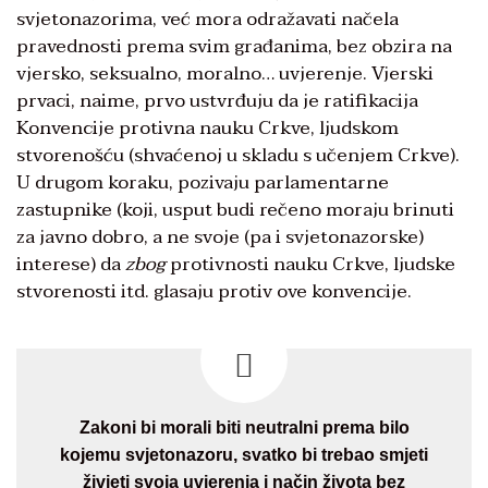
svjetonazorima, već mora odražavati načela
pravednosti prema svim građanima, bez obzira na
vjersko, seksualno, moralno… uvjerenje. Vjerski
prvaci, naime, prvo ustvrđuju da je ratifikacija
Konvencije protivna nauku Crkve, ljudskom
stvorenošću (shvaćenoj u skladu s učenjem Crkve).
U drugom koraku, pozivaju parlamentarne
zastupnike (koji, usput budi rečeno moraju brinuti
za javno dobro, a ne svoje (pa i svjetonazorske)
interese) da
zbog
protivnosti nauku Crkve, ljudske
stvorenosti itd. glasaju protiv ove konvencije.
Zakoni bi morali biti neutralni prema bilo
kojemu svjetonazoru, svatko bi trebao smjeti
živjeti svoja uvjerenja i način života bez