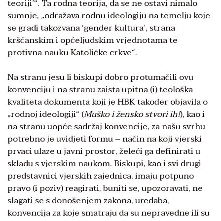
teoriji’“. Ta rodna teorija, da se ne ostavi nimalo
sumnje, „odražava rodnu ideologiju na temelju koje
se gradi takozvana ‘gender kultura’, strana
kršćanskim i općeljudskim vrjednotama te
protivna nauku Katoličke crkve“.
Na stranu jesu li biskupi dobro protumačili ovu
konvenciju i na stranu zaista upitna (i) teološka
kvaliteta dokumenta koji je HBK također objavila o
„rodnoj ideologiji“ (
Muško i žensko stvori ih!
), kao i
na stranu uopće sadržaj konvencije, za našu svrhu
potrebno je uvidjeti formu – način na koji vjerski
prvaci ulaze u javni prostor, želeći ga definirati u
skladu s vjerskim naukom. Biskupi, kao i svi drugi
predstavnici vjerskih zajednica, imaju potpuno
pravo (i poziv) reagirati, buniti se, upozoravati, ne
slagati se s donošenjem zakona, uredaba,
konvencija za koje smatraju da su nepravedne ili su