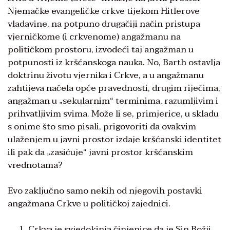
Njemačke evangeličke crkve tijekom Hitlerove
vladavine, na potpuno drugačiji način pristupa
vjerničkome (i crkvenome) angažmanu na
političkom prostoru, izvodeći taj angažman u
potpunosti iz kršćanskoga nauka. No, Barth ostavlja
doktrinu životu vjernika i Crkve, a u angažmanu
zahtijeva načela opće pravednosti, drugim riječima,
angažman u „sekularnim“ terminima, razumljivim i
prihvatljivim svima. Može li se, primjerice, u skladu
s onime što smo pisali, prigovoriti da ovakvim
ulaženjem u javni prostor izdaje kršćanski identitet
ili pak da „zasićuje“ javni prostor kršćanskim
vrednotama?
Evo zaključno samo nekih od njegovih postavki
angažmana Crkve u političkoj zajednici.
Crkva je svjedokinja činjenice da je Sin Božji