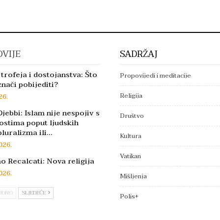
VIJE
SADRŽAJ
trofeja i dostojanstva: Što
Propovijedi i meditacije
znači pobijediti?
Religija
26.
jebbi: Islam nije nespojiv s
Društvo
ostima poput ljudskih
pluralizma ili…
Kultura
026.
Vatikan
 Recalcati: Nova religija
026.
Mišljenja
ODNO
SLJEDEĆE
Polis+