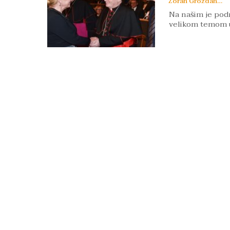
Zoran Grozdanov
Na našim je podr
velikom temom u