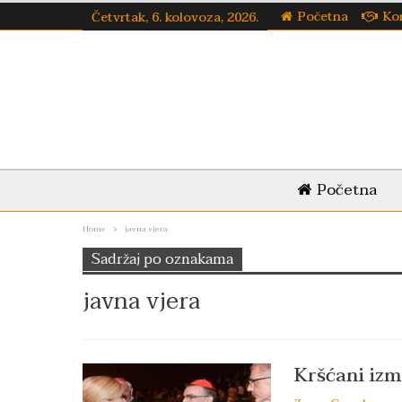
Početna
Ko
Četvrtak, 6. kolovoza, 2026.
Početna
Home
javna vjera
Sadržaj po oznakama
javna vjera
Kršćani izm