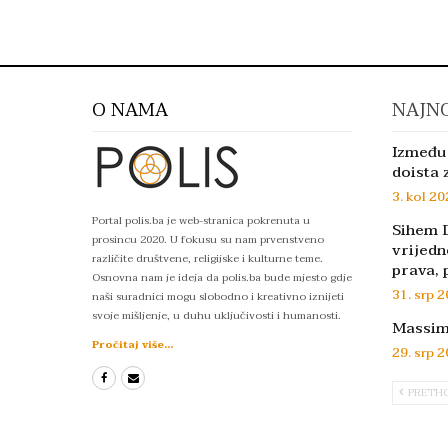
O NAMA
NAJNO
Između 
doista 
3. kol 20
Portal polis.ba je web-stranica pokrenuta u
Sihem D
prosincu 2020. U fokusu su nam prvenstveno
vrijedn
različite društvene, religijske i kulturne teme.
prava, 
Osnovna nam je ideja da polis.ba bude mjesto gdje
31. srp 2
naši suradnici mogu slobodno i kreativno iznijeti
svoje mišljenje, u duhu uključivosti i humanosti.
Massimo
Pročitaj više...
29. srp 2
PRETH