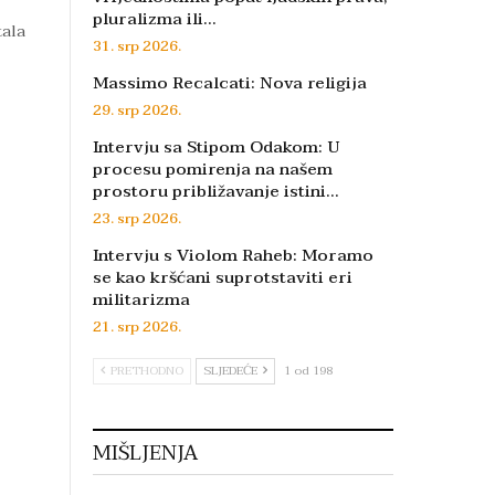
pluralizma ili…
tala
31. srp 2026.
Massimo Recalcati: Nova religija
29. srp 2026.
Intervju sa Stipom Odakom: U
procesu pomirenja na našem
prostoru približavanje istini…
23. srp 2026.
Intervju s Violom Raheb: Moramo
se kao kršćani suprotstaviti eri
militarizma
21. srp 2026.
PRETHODNO
SLJEDEĆE
1 od 198
MIŠLJENJA