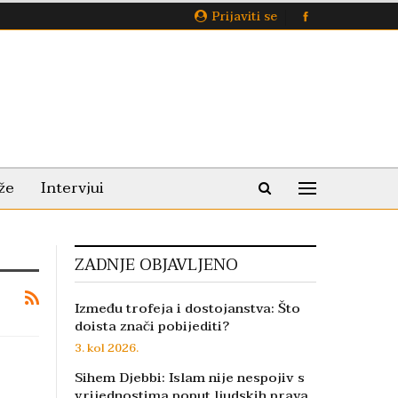
Prijaviti se
že
Intervjui
ZADNJE OBJAVLJENO
Između trofeja i dostojanstva: Što
doista znači pobijediti?
3. kol 2026.
Sihem Djebbi: Islam nije nespojiv s
vrijednostima poput ljudskih prava,