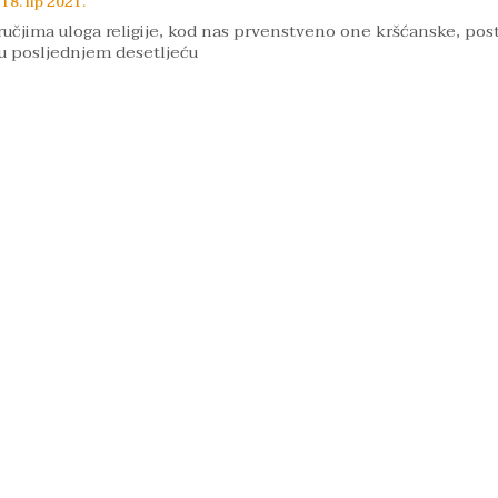
18. lip 2021.
učjima uloga religije, kod nas prvenstveno one kršćanske, pos
 posljednjem desetljeću