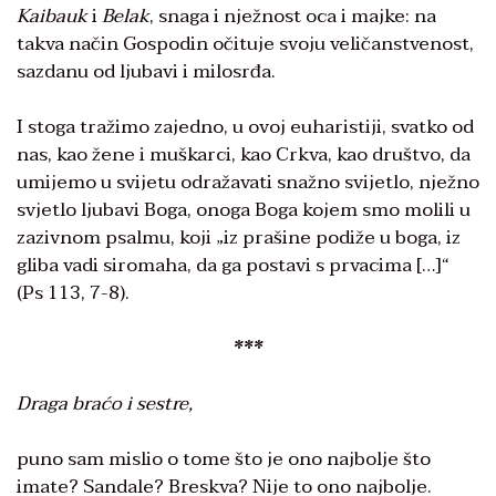
Kaibauk
i
Belak
, snaga i nježnost oca i majke: na
takva način Gospodin očituje svoju veličanstvenost,
sazdanu od ljubavi i milosrđa.
I stoga tražimo zajedno, u ovoj euharistiji, svatko od
nas, kao žene i muškarci, kao Crkva, kao društvo, da
umijemo u svijetu odražavati snažno svijetlo, nježno
svjetlo ljubavi Boga, onoga Boga kojem smo molili u
zazivnom psalmu, koji „iz prašine podiže u boga, iz
gliba vadi siromaha, da ga postavi s prvacima […]“
(Ps 113, 7-8).
***
Draga braćo i sestre,
puno sam mislio o tome što je ono najbolje što
imate? Sandale? Breskva? Nije to ono najbolje.