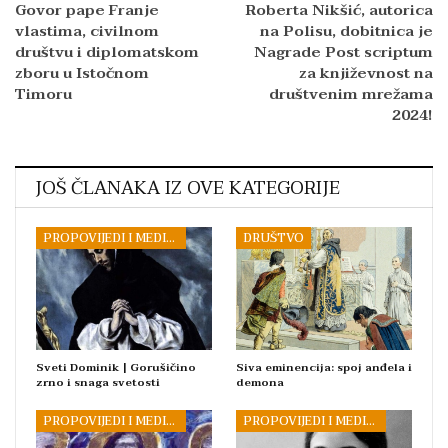
Govor pape Franje
Roberta Nikšić, autorica
vlastima, civilnom
na Polisu, dobitnica je
društvu i diplomatskom
Nagrade Post scriptum
zboru u Istočnom
za književnost na
Timoru
društvenim mrežama
2024!
JOŠ ČLANAKA IZ OVE KATEGORIJE
PROPOVIJEDI I MEDITACIJE
DRUŠTVO
Sveti Dominik | Gorušičino
Siva eminencija: spoj anđela i
zrno i snaga svetosti
demona
PROPOVIJEDI I MEDITACIJE
PROPOVIJEDI I MEDITACIJE