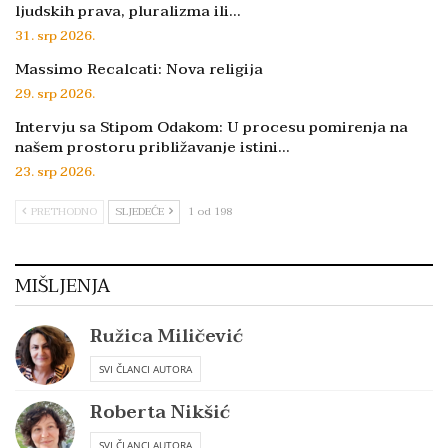
ljudskih prava, pluralizma ili…
31. srp 2026.
Massimo Recalcati: Nova religija
29. srp 2026.
Intervju sa Stipom Odakom: U procesu pomirenja na
našem prostoru približavanje istini…
23. srp 2026.
PRETHODNO
SLJEDEĆE
1 od 198
MIŠLJENJA
Ružica Miličević
SVI ČLANCI AUTORA
Roberta Nikšić
SVI ČLANCI AUTORA