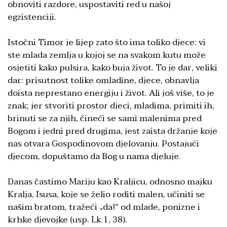
obnoviti razdore, uspostaviti red u našoj
egzistenciji.
Istočni Timor je lijep zato što ima toliko djece: vi
ste mlada zemlja u kojoj se na svakom kutu može
osjetiti kako pulsira, kako buja život. To je dar, veliki
dar: prisutnost tolike omladine, djece, obnavlja
doista neprestano energiju i život. Ali još više, to je
znak; jer stvoriti prostor djeci, mladima, primiti ih,
brinuti se za njih, čineći se sami malenima pred
Bogom i jedni pred drugima, jest zaista držanje koje
nas otvara Gospodinovom djelovanju. Postajući
djecom, dopuštamo da Bog u nama djeluje.
Danas častimo Mariju kao Kraljicu, odnosno majku
Kralja, Isusa, koje se želio roditi malen, učiniti se
našim bratom, tražeći „da!“ od mlade, ponizne i
krhke djevojke (usp. Lk 1, 38).