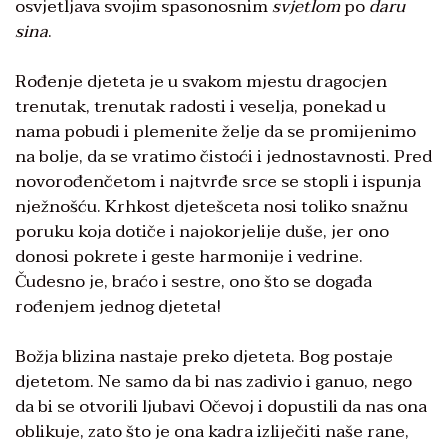
osvjetljava svojim spasonosnim
svjetlom
po
daru
sina
.
Rođenje djeteta je u svakom mjestu dragocjen
trenutak, trenutak radosti i veselja, ponekad u
nama pobudi i plemenite želje da se promijenimo
na bolje, da se vratimo čistoći i jednostavnosti. Pred
novorođenčetom i najtvrđe srce se stopli i ispunja
nježnošću. Krhkost djetešceta nosi toliko snažnu
poruku koja dotiče i najokorjelije duše, jer ono
donosi pokrete i geste harmonije i vedrine.
Čudesno je, braćo i sestre, ono što se događa
rođenjem jednog djeteta!
Božja blizina nastaje preko djeteta. Bog postaje
djetetom. Ne samo da bi nas zadivio i ganuo, nego
da bi se otvorili ljubavi Očevoj i dopustili da nas ona
oblikuje, zato što je ona kadra izliječiti naše rane,