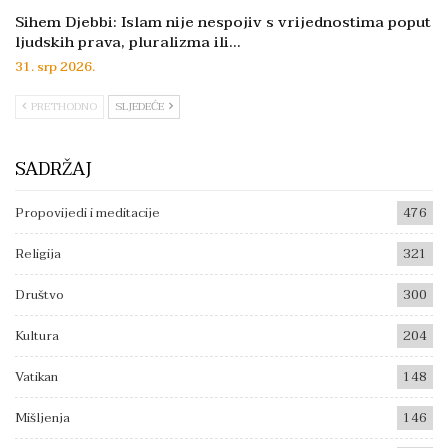
Sihem Djebbi: Islam nije nespojiv s vrijednostima poput
ljudskih prava, pluralizma ili…
31. srp 2026.
PRETHODNO
SLJEDEĆE
SADRŽAJ
Propovijedi i meditacije
476
Religija
321
Društvo
300
Kultura
204
Vatikan
148
Mišljenja
146