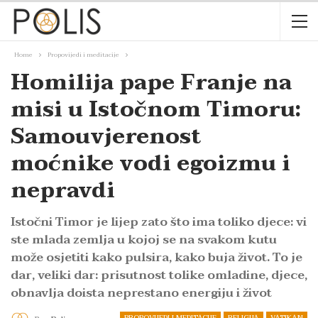
Home
Propovijedi i meditacije
Homilija pape Franje na
misi u Istočnom Timoru:
Samouvjerenost
moćnike vodi egoizmu i
nepravdi
Istočni Timor je lijep zato što ima toliko djece: vi
ste mlada zemlja u kojoj se na svakom kutu
može osjetiti kako pulsira, kako buja život. To je
dar, veliki dar: prisutnost tolike omladine, djece,
obnavlja doista neprestano energiju i život
PROPOVIJEDI I MEDITACIJE
RELIGIJA
VATIKAN