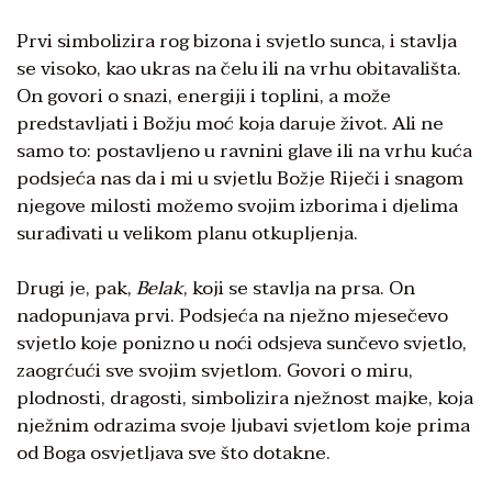
Prvi simbolizira rog bizona i svjetlo sunca, i stavlja
se visoko, kao ukras na čelu ili na vrhu obitavališta.
On govori o snazi, energiji i toplini, a može
predstavljati i Božju moć koja daruje život. Ali ne
samo to: postavljeno u ravnini glave ili na vrhu kuća
podsjeća nas da i mi u svjetlu Božje Riječi i snagom
njegove milosti možemo svojim izborima i djelima
surađivati u velikom planu otkupljenja.
Drugi je, pak,
Belak
, koji se stavlja na prsa. On
nadopunjava prvi. Podsjeća na nježno mjesečevo
svjetlo koje ponizno u noći odsjeva sunčevo svjetlo,
zaogrćući sve svojim svjetlom. Govori o miru,
plodnosti, dragosti, simbolizira nježnost majke, koja
nježnim odrazima svoje ljubavi svjetlom koje prima
od Boga osvjetljava sve što dotakne.