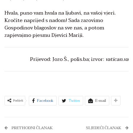
Hvala, puno vam hvala na ljubavi, na vašoj vjeri.
Kročite naprijed s nadom! Sada zazovimo
Gospodinov blagoslov na sve nas, a potom
zapjevajmo pjesmu Djevici Mariji.
Prijevod: Jozo Š., polis.ba; izvor:
vatican.va
Facebook
Twitter
E-mail
Podijeli
PRETHODNI ČLANAK
SLJEDEĆI ČLANAK