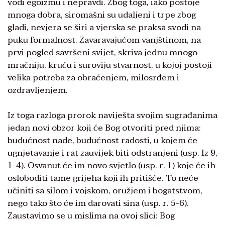
vodi egoizmu i nepravdi. Zbog toga, iako postoje
mnoga dobra, siromašni su udaljeni i trpe zbog
gladi, nevjera se širi a vjerska se praksa svodi na
puku formalnost. Zavaravajućom vanjštinom, na
prvi pogled savršeni svijet, skriva jednu mnogo
mračniju, kruću i suroviju stvarnost, u kojoj postoji
velika potreba za obraćenjem, milosrđem i
ozdravljenjem.
Iz toga razloga prorok naviješta svojim sugrađanima
jedan novi obzor koji će Bog otvoriti pred njima:
budućnost nade, budućnost radosti, u kojem će
ugnjetavanje i rat zauvijek biti odstranjeni (usp. Iz 9,
1-4). Osvanut će im novo svjetlo (usp. r. 1) koje će ih
osloboditi tame grijeha koji ih pritišće. To neće
učiniti sa silom i vojskom, oružjem i bogatstvom,
nego tako što će im darovati sina (usp. r. 5-6).
Zaustavimo se u mislima na ovoj slici: Bog