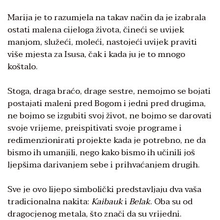
Marija je to razumjela na takav način da je izabrala
ostati malena cijeloga života, čineći se uvijek
manjom, služeći, moleći, nastojeći uvijek praviti
više mjesta za Isusa, čak i kada ju je to mnogo
koštalo.
Stoga, draga braćo, drage sestre, nemojmo se bojati
postajati maleni pred Bogom i jedni pred drugima,
ne bojmo se izgubiti svoj život, ne bojmo se darovati
svoje vrijeme, preispitivati svoje programe i
redimenzionirati projekte kada je potrebno, ne da
bismo ih umanjili, nego kako bismo ih učinili još
ljepšima darivanjem sebe i prihvaćanjem drugih.
Sve je ovo lijepo simbolički predstavljaju dva vaša
tradicionalna nakita:
Kaibauk
i
Belak
. Oba su od
dragocjenog metala, što znači da su vrijedni.