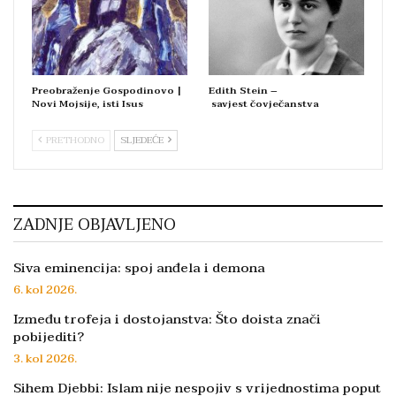
Preobraženje Gospodinovo |
Edith Stein –
Novi Mojsije, isti Isus
savjest čovječanstva
PRETHODNO
SLJEDEĆE
ZADNJE OBJAVLJENO
Siva eminencija: spoj anđela i demona
6. kol 2026.
Između trofeja i dostojanstva: Što doista znači
pobijediti?
3. kol 2026.
Sihem Djebbi: Islam nije nespojiv s vrijednostima poput