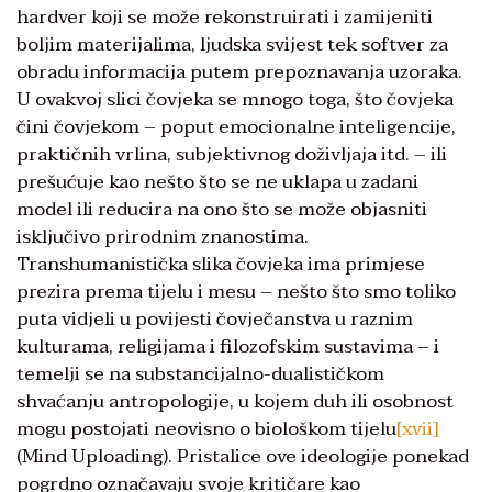
hardver koji se može rekonstruirati i zamijeniti
boljim materijalima, ljudska svijest tek softver za
obradu informacija putem prepoznavanja uzoraka.
U ovakvoj slici čovjeka se mnogo toga, što čovjeka
čini čovjekom – poput emocionalne inteligencije,
praktičnih vrlina, subjektivnog doživljaja itd. – ili
prešućuje kao nešto što se ne uklapa u zadani
model ili reducira na ono što se može objasniti
isključivo prirodnim znanostima.
Transhumanistička slika čovjeka ima primjese
prezira prema tijelu i mesu – nešto što smo toliko
puta vidjeli u povijesti čovječanstva u raznim
kulturama, religijama i filozofskim sustavima – i
temelji se na substancijalno-dualističkom
shvaćanju antropologije, u kojem duh ili osobnost
mogu postojati neovisno o biološkom tijelu
[xvii]
(Mind Uploading). Pristalice ove ideologije ponekad
pogrdno označavaju svoje kritičare kao