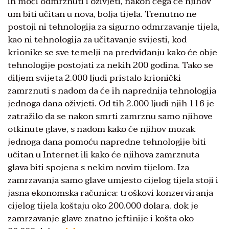
ih moći odmrznuti i oživjeti, nakon čega će njihov
um biti učitan u nova, bolja tijela. Trenutno ne
postoji ni tehnologija za sigurno odmrzavanje tijela,
kao ni tehnologija za učitavanje svijesti, kod
krionike se sve temelji na predviđanju kako će obje
tehnologije postojati za nekih 200 godina. Tako se
diljem svijeta 2.000 ljudi pristalo krionički
zamrznuti s nadom da će ih naprednija tehnologija
jednoga dana oživjeti. Od tih 2.000 ljudi njih 116 je
zatražilo da se nakon smrti zamrznu samo njihove
otkinute glave, s nadom kako će njihov mozak
jednoga dana pomoću napredne tehnologije biti
učitan u Internet ili kako će njihova zamrznuta
glava biti spojena s nekim novim tijelom. Iza
zamrzavanja samo glave umjesto cijelog tijela stoji i
jasna ekonomska računica: troškovi konzerviranja
cijelog tijela koštaju oko 200.000 dolara, dok je
zamrzavanje glave znatno jeftinije i košta oko