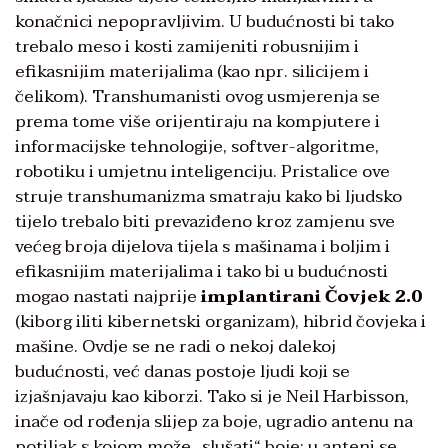
konačnici nepopravljivim. U budućnosti bi tako
trebalo meso i kosti zamijeniti robusnijim i
efikasnijim materijalima (kao npr. silicijem i
čelikom). Transhumanisti ovog usmjerenja se
prema tome više orijentiraju na kompjutere i
informacijske tehnologije, softver-algoritme,
robotiku i umjetnu inteligenciju. Pristalice ove
struje transhumanizma smatraju kako bi ljudsko
tijelo trebalo biti prevaziđeno kroz zamjenu sve
većeg broja dijelova tijela s mašinama i boljim i
efikasnijim materijalima i tako bi u budućnosti
mogao nastati najprije
implantirani Čovjek 2.0
(kiborg iliti kibernetski organizam), hibrid čovjeka i
mašine. Ovdje se ne radi o nekoj dalekoj
budućnosti, već danas postoje ljudi koji se
izjašnjavaju kao kiborzi. Tako si je Neil Harbisson,
inače od rođenja slijep za boje, ugradio antenu na
potiljak s kojom može „slušati“ boje: u anteni se