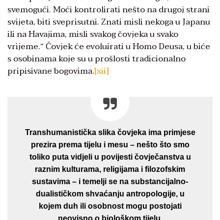
svemogući. Moći kontrolirati nešto na drugoj strani
svijeta, biti sveprisutni. Znati misli nekoga u Japanu
ili na Havajima, misli svakog čovjeka u svako
vrijeme.“ Čovjek će evoluirati u Homo Deusa, u biće
s osobinama koje su u prošlosti tradicionalno
pripisivane bogovima.
[xii]
Transhumanistička slika čovjeka ima primjese
prezira prema tijelu i mesu – nešto što smo
toliko puta vidjeli u povijesti čovječanstva u
raznim kulturama, religijama i filozofskim
sustavima – i temelji se na substancijalno-
dualističkom shvaćanju antropologije, u
kojem duh ili osobnost mogu postojati
neovisno o biološkom tijelu.