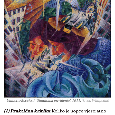
Umberto Boccioni, ‘Simultana priviđenja’, 1911.
(izvor: Wikipedia)
(1) Praktična kritika
: Koliko je uopće vjerojatno