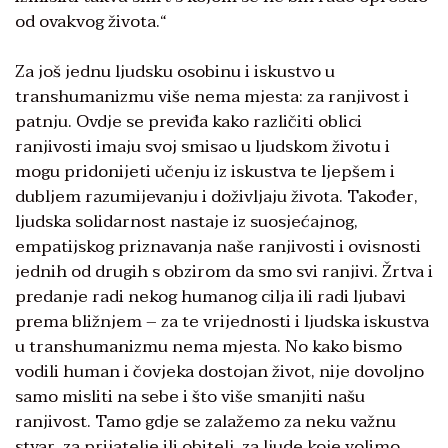
od ovakvog života.“
Za još jednu ljudsku osobinu i iskustvo u
transhumanizmu više nema mjesta: za ranjivost i
patnju. Ovdje se previđa kako različiti oblici
ranjivosti imaju svoj smisao u ljudskom životu i
mogu pridonijeti učenju iz iskustva te ljepšem i
dubljem razumijevanju i doživljaju života. Također,
ljudska solidarnost nastaje iz suosjećajnog,
empatijskog priznavanja naše ranjivosti i ovisnosti
jednih od drugih s obzirom da smo svi ranjivi. Žrtva i
predanje radi nekog humanog cilja ili radi ljubavi
prema bližnjem – za te vrijednosti i ljudska iskustva
u transhumanizmu nema mjesta. No kako bismo
vodili human i čovjeka dostojan život, nije dovoljno
samo misliti na sebe i što više smanjiti našu
ranjivost. Tamo gdje se zalažemo za neku važnu
stvar, za prijatelje ili obitelj, za ljude koje volimo,