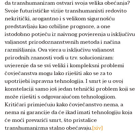
da transhumanizam ostvari svoja velika obećanja?
Svoje futurističke vizije transhumanisti redovito
nekritički, arogantno i s velikom sigurnošću
predstavljaju kao ozbiljne prognoze, a one
istodobno potječu iz naivnog povjerenja u isključivu
valjanost prirodoznanstvenih metoda i načina
razmišljanja. Ova vjera u isključivu valjanost
prirodnih znanosti vodi u tzv. solucionizam:
uvjerenje da se svi veliki i kompleksni problemi
čovječanstva mogu lako riješiti ako se za to
upotrijebi ispravna tehnologija. I smrt je u ovoj
konstelaciji samo još jedan tehnički problem koji se
može riješiti s odgovarajućom tehnologijom.
Kritičari primjećuju kako čovječanstvo nema, a
nema ni garancije da će ikad imati tehnologiju koja
će moći prevazići smrt, što pristalice
transhumanizma stalno obećavaju.
[xiv]