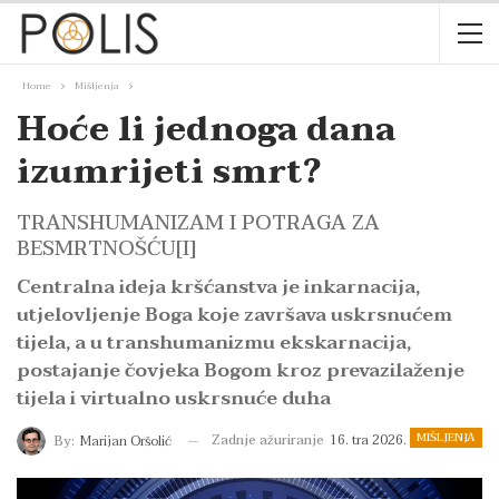
Home
Mišljenja
Hoće li jednoga dana
izumrijeti smrt?
TRANSHUMANIZAM I POTRAGA ZA
BESMRTNOŠĆU[I]
Centralna ideja kršćanstva je inkarnacija,
utjelovljenje Boga koje završava uskrsnućem
tijela, a u transhumanizmu ekskarnacija,
postajanje čovjeka Bogom kroz prevazilaženje
tijela i virtualno uskrsnuće duha
MIŠLJENJA
Zadnje ažuriranje
16. tra 2026.
By:
Marijan Oršolić