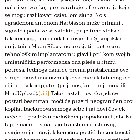
nalazi senzor koji pretvara boje u frekvencije koje
se mogu razlikovati osjetilom sluha. No s
ugrađenom antenom Harbisson može primati i
signale i podatke sa satelita, pa je time stekao
takoreći još jedno dodatno osjetilo. Španjolska
umjetnica Moon Ribas može osjetiti potrese s
tehnološkim implantatom u glavi i prilikom svojih
umjetničkih performansa ona pleše u ritmu
potresa. Jednoga dana će prema pristalicama ove
struje transhumanizma ljudski mozak biti moguće
učitati na kompjuter (prijenos, kopiranje uma ili
MindUpload).
[viii]
Tako nastali novi čovjek će
postati besmrtan, moći će praviti neograničen broj
kopija i backupova samoga sebe i taj novi čovjek
neće biti podložan biološkom propadanju tijela. Na
taj će način – smatraju transhumanisti ovog
usmjerenja – čovjek konačno postići besmrtnost i