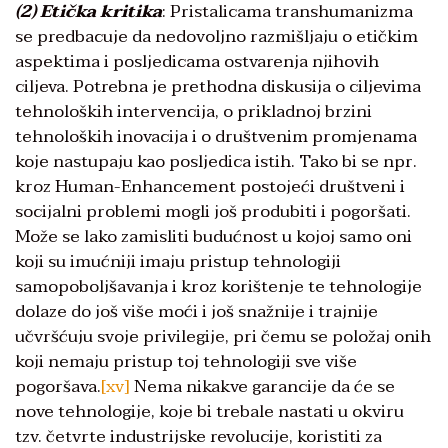
(2) Etička kritika
: Pristalicama transhumanizma
se predbacuje da nedovoljno razmišljaju o etičkim
aspektima i posljedicama ostvarenja njihovih
ciljeva. Potrebna je prethodna diskusija o ciljevima
tehnoloških intervencija, o prikladnoj brzini
tehnoloških inovacija i o društvenim promjenama
koje nastupaju kao posljedica istih. Tako bi se npr.
kroz Human-Enhancement postojeći društveni i
socijalni problemi mogli još produbiti i pogoršati.
Može se lako zamisliti budućnost u kojoj samo oni
koji su imućniji imaju pristup tehnologiji
samopoboljšavanja i kroz korištenje te tehnologije
dolaze do još više moći i još snažnije i trajnije
učvršćuju svoje privilegije, pri čemu se položaj onih
koji nemaju pristup toj tehnologiji sve više
pogoršava.
[xv]
Nema nikakve garancije da će se
nove tehnologije, koje bi trebale nastati u okviru
tzv. četvrte industrijske revolucije, koristiti za