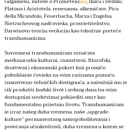
Gilgamešu, mitove o Prometeju
[iii]
, Ikaru i Dedalu,
Platona i Aristotela, renesansu, alkemičare, Pica
della Mirandolu, Feuerbacha, Marxa i Engelsa,
Nietzscheovog nadčovjeka, prosvjetiteljstvo,
Darwinovu teoriju evoluciju kao tobožnje preteče
transhumanizma.
Suvremeni transhumanizam označava
međunarodni kulturni, znanstveni, filozofski,
društveni i ekonomski pokret koji promiče
poboljšanje čovjeka na svim razinama pomoću
znanstveno-tehničkih dostignuća, a najvažniji mu je
cilj produžiti ljudski život i jednog dana (sa svim
dostupnim sredstvima) pobijediti smrt kao
fundamentalnu prijetnju životu. Transhumanizam
je izraz našeg duha vremena, naše „upgrade-
kulture“ permanentnog samopoboljšavanja i
povećanja učinkovitosti, duha vremena u kojem se