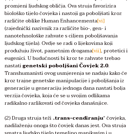
promjeni ljudskog obličja. Ova struja favorizira
biološko tijelo čovjeka i nastoji ga poboljšati kroz
različite oblike Human Enhancementa
[vi]
(zajednički nazivnik za različite bio-, gen- i
nanotehnološke zahvate s ciljem poboljšavanja
ljudskog tijela). Ovdje se radi o lijekovima koji
produžuju život, pametnim drogama
[vii]
, protetici i
eugenici. U budućnosti bi kroz te zahvate trebao
nastati
genetski poboljšani Čovjek 2.0
.
Transhumanisti ovog usmjerenja se nadaju kako će
kroz trajne genetske manipulacije i poboljšanja iz
generacije u generaciju jednoga dana nastati bolja
verzija čovjeka, koja će se u svojim odlikama
radikalno razlikovati od čovjeka današnjice.
(2) Druga struja teži „
trans-cendiranju
“ čovjeka,
nadilaženju onoga što čovjek danas jest. Ova struja
smatra ljudsko tijelo temeljno manjkavim i u