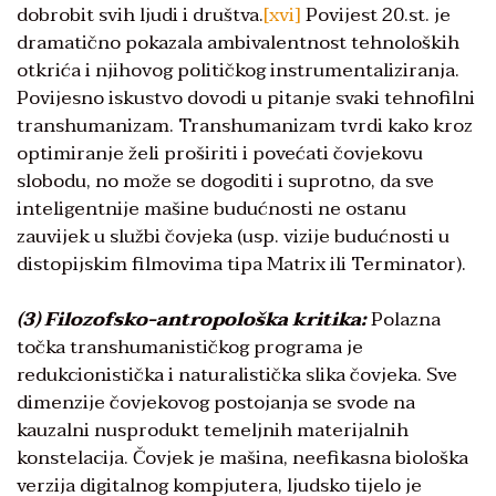
dobrobit svih ljudi i društva.
[xvi]
Povijest 20.st. je
dramatično pokazala ambivalentnost tehnoloških
otkrića i njihovog političkog instrumentaliziranja.
Povijesno iskustvo dovodi u pitanje svaki tehnofilni
transhumanizam. Transhumanizam tvrdi kako kroz
optimiranje želi proširiti i povećati čovjekovu
slobodu, no može se dogoditi i suprotno, da sve
inteligentnije mašine budućnosti ne ostanu
zauvijek u službi čovjeka (usp. vizije budućnosti u
distopijskim filmovima tipa Matrix ili Terminator).
(3) Filozofsko-antropološka kritika:
Polazna
točka transhumanističkog programa je
redukcionistička i naturalistička slika čovjeka. Sve
dimenzije čovjekovog postojanja se svode na
kauzalni nusprodukt temeljnih materijalnih
konstelacija. Čovjek je mašina, neefikasna biološka
verzija digitalnog kompjutera, ljudsko tijelo je