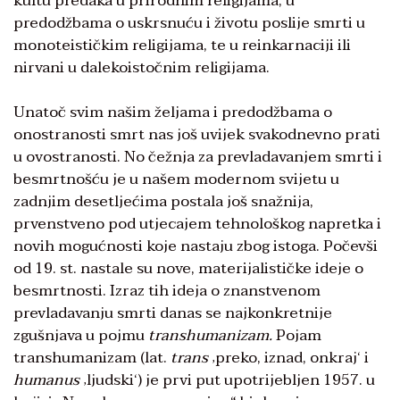
kultu predaka u prirodnim religijama, u
predodžbama o uskrsnuću i životu poslije smrti u
monoteističkim religijama, te u reinkarnaciji ili
nirvani u dalekoistočnim religijama.
Unatoč svim našim željama i predodžbama o
onostranosti smrt nas još uvijek svakodnevno prati
u ovostranosti. No čežnja za prevladavanjem smrti i
besmrtnošću je u našem modernom svijetu u
zadnjim desetljećima postala još snažnija,
prvenstveno pod utjecajem tehnološkog napretka i
novih mogućnosti koje nastaju zbog istoga. Počevši
od 19. st. nastale su nove, materijalističke ideje o
besmrtnosti. Izraz tih ideja o znanstvenom
prevladavanju smrti danas se najkonkretnije
zgušnjava u pojmu
transhumanizam.
Pojam
transhumanizam (lat.
trans
‚preko, iznad, onkraj‘ i
humanus
‚ljudski‘) je prvi put upotrijebljen 1957. u