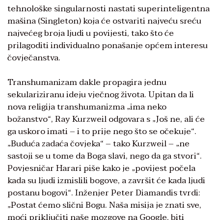
tehnološke singularnosti nastati superinteligentna
mašina (Singleton) koja će ostvariti najveću sreću
najvećeg broja ljudi u povijesti, tako što će
prilagoditi individualno ponašanje općem interesu
čovječanstva.
Transhumanizam dakle propagira jednu
sekulariziranu ideju vječnog života. Upitan da li
nova religija transhumanizma „ima neko
božanstvo“, Ray Kurzweil odgovara s „Još ne, ali će
ga uskoro imati – i to prije nego što se očekuje“.
„Buduća zadaća čovjeka“ – tako Kurzweil – „ne
sastoji se u tome da Boga slavi, nego da ga stvori“.
Povjesničar Harari piše kako je „povijest počela
kada su ljudi izmislili bogove, a završit će kada ljudi
postanu bogovi“. Inženjer Peter Diamandis tvrdi:
„Postat ćemo slični Bogu. Naša misija je znati sve,
moći priključiti naše mozgove na Google, biti