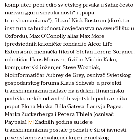
kompjuter pobijedio svjetskog prvaka u šahu; često
nazivan „guru singularnosti“ i „papa
transhumanizma“), filozof Nick Bostrom (direktor
instituta za budućnost čovječanstva na sveučilištu u
Oxfordu), Max O‘Conolly alias Max More
(predsjednik krioničke fondacije Alcor Life
Extension), njemački filozof Stefan Lorenz Sorgner,
robotičar Hans Moravec, fizičar Michio Kaku,
kompjuterski inženjer Steve Wozniak,
bioinformatičar Aubrey de Grey, osnivač Svjetskog
gospodarskog foruma Klaus Schwab, a projekti
transhumanizma nailaze na izdašnu financijsku
podršku nekih od vodećih svjetskih poduzetnika
poput Elona Muska, Billa Gatesa, Larryja Pagea,
Marka Zuckerberga i Petera Thiela (osnivač
Paypala).
[v]
Zadnjih godina su ideje
transhumanizma postale poznatije široj javnosti
prvenstveno zahvaljujući knjizi izraelskog