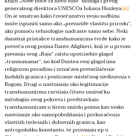
knjizi „Nove boce za novo vino“ biologa i prvog
generalnog direktora UNESCOa Juliana Huxleya.
[ii]
On je smatrao kako čovječanstvo svoju sudbinu
može ispuniti samo ako „prevaziđe vlastitu prirodu“,
ako pomoću tehnologije nadraste samo sebe. Neki
današnji pristalice transhumanizma tvrde kako je
preteča ovog pojma Dante Alighieri, koji je u prvom
pjevanju svog „Raja“ zaista upotrijebio glagol
„transumanar“, no kod Dantea ovaj glagol ima
religioznu pozadinu i označava prevazilaženje
ljudskih granica i postizanje mističnog sjedinjenja s
Bogom. Drugi u nastojanju oko legitimacije
transhumanizma razvijaju čitavu osnivačku
mitologiju ovog pokreta i predstavljaju
transhumanizam u širem smislu pojma kao svako
nastojanje oko samopoboljšanja i prekoračenja
vlastitih tjelesnih i duhovnih granica, kao
antropološku konstantu, te prisvajaju ep o