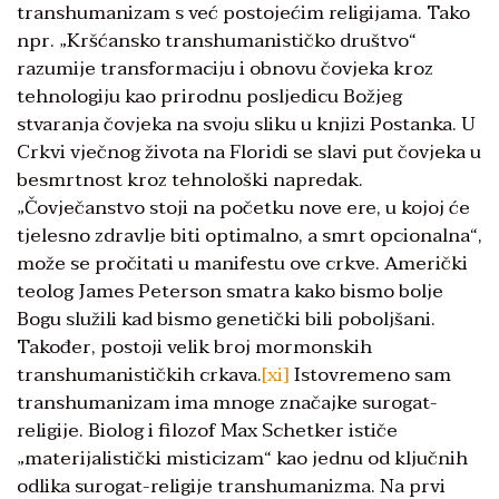
transhumanizam s već postojećim religijama. Tako
npr. „Kršćansko transhumanističko društvo“
razumije transformaciju i obnovu čovjeka kroz
tehnologiju kao prirodnu posljedicu Božjeg
stvaranja čovjeka na svoju sliku u knjizi Postanka. U
Crkvi vječnog života na Floridi se slavi put čovjeka u
besmrtnost kroz tehnološki napredak.
„Čovječanstvo stoji na početku nove ere, u kojoj će
tjelesno zdravlje biti optimalno, a smrt opcionalna“,
može se pročitati u manifestu ove crkve. Američki
teolog James Peterson smatra kako bismo bolje
Bogu služili kad bismo genetički bili poboljšani.
Također, postoji velik broj mormonskih
transhumanističkih crkava.
[xi]
Istovremeno sam
transhumanizam ima mnoge značajke surogat-
religije. Biolog i filozof Max Schetker ističe
„materijalistički misticizam“ kao jednu od ključnih
odlika surogat-religije transhumanizma. Na prvi