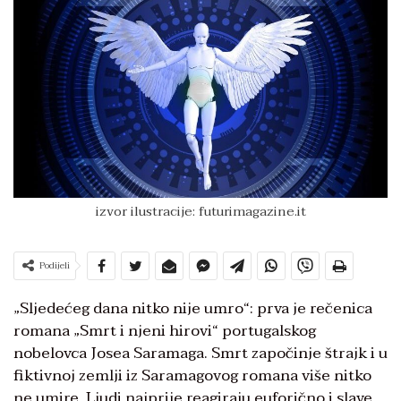
izvor ilustracije: futurimagazine.it
Podijeli
„Sljedećeg dana nitko nije umro“: prva je rečenica
romana „Smrt i njeni hirovi“ portugalskog
nobelovca Josea Saramaga. Smrt započinje štrajk i u
fiktivnoj zemlji iz Saramagovog romana više nitko
ne umire. Ljudi najprije reagiraju euforično i slave.