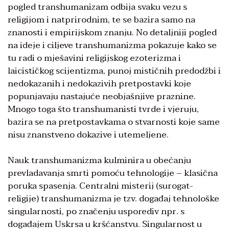
pogled transhumanizam odbija svaku vezu s
religijom i natprirodnim, te se bazira samo na
znanosti i empirijskom znanju. No detaljniji pogled
na ideje i ciljeve transhumanizma pokazuje kako se
tu radi o mješavini religijskog ezoterizma i
laicističkog scijentizma, punoj mističnih predodžbi i
nedokazanih i nedokazivih pretpostavki koje
popunjavaju nastajuće neobjašnjive praznine.
Mnogo toga što transhumanisti tvrde i vjeruju,
bazira se na pretpostavkama o stvarnosti koje same
nisu znanstveno dokazive i utemeljene.
Nauk transhumanizma kulminira u obećanju
prevladavanja smrti pomoću tehnologije – klasična
poruka spasenja. Centralni misterij (surogat-
religije) transhumanizma je tzv. događaj tehnološke
singularnosti, po značenju usporediv npr. s
događajem Uskrsa u kršćanstvu. Singularnost u