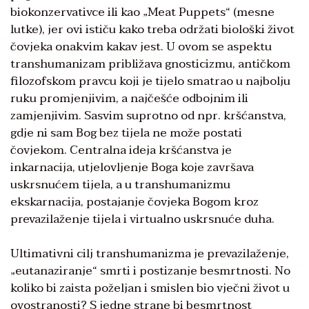
biokonzervativce ili kao „Meat Puppets“ (mesne
lutke), jer ovi ističu kako treba održati biološki život
čovjeka onakvim kakav jest. U ovom se aspektu
transhumanizam približava gnosticizmu, antičkom
filozofskom pravcu koji je tijelo smatrao u najbolju
ruku promjenjivim, a najčešće odbojnim ili
zamjenjivim. Sasvim suprotno od npr. kršćanstva,
gdje ni sam Bog bez tijela ne može postati
čovjekom. Centralna ideja kršćanstva je
inkarnacija, utjelovljenje Boga koje završava
uskrsnućem tijela, a u transhumanizmu
ekskarnacija, postajanje čovjeka Bogom kroz
prevazilaženje tijela i virtualno uskrsnuće duha.
Ultimativni cilj transhumanizma je prevazilaženje,
„eutanaziranje“ smrti i postizanje besmrtnosti. No
koliko bi zaista poželjan i smislen bio vječni život u
ovostranosti? S jedne strane bi besmrtnost