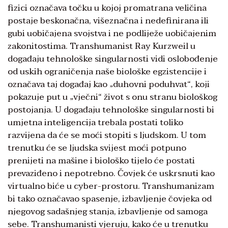
fizici označava točku u kojoj promatrana veličina
postaje beskonačna, višeznačna i nedefinirana ili
gubi uobičajena svojstva i ne podliježe uobičajenim
zakonitostima. Transhumanist Ray Kurzweil u
događaju tehnološke singularnosti vidi oslobođenje
od uskih ograničenja naše biološke egzistencije i
označava taj događaj kao „duhovni poduhvat“, koji
pokazuje put u „vječni“ život s onu stranu biološkog
postojanja. U događaju tehnološke singularnosti bi
umjetna inteligencija trebala postati toliko
razvijena da će se moći stopiti s ljudskom. U tom
trenutku će se ljudska svijest moći potpuno
prenijeti na mašine i biološko tijelo će postati
prevaziđeno i nepotrebno. Čovjek će uskrsnuti kao
virtualno biće u cyber-prostoru. Transhumanizam
bi tako označavao spasenje, izbavljenje čovjeka od
njegovog sadašnjeg stanja, izbavljenje od samoga
sebe. Transhumanisti vjeruju, kako će u trenutku