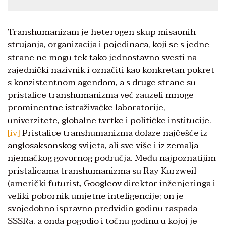
Transhumanizam je heterogen skup misaonih
strujanja, organizacija i pojedinaca, koji se s jedne
strane ne mogu tek tako jednostavno svesti na
zajednički nazivnik i označiti kao konkretan pokret
s konzistentnom agendom, a s druge strane su
pristalice transhumanizma već zauzeli mnoge
prominentne istraživačke laboratorije,
univerzitete, globalne tvrtke i političke institucije.
[iv]
Pristalice transhumanizma dolaze najčešće iz
anglosaksonskog svijeta, ali sve više i iz zemalja
njemačkog govornog područja. Među najpoznatijim
pristalicama transhumanizma su Ray Kurzweil
(američki futurist, Googleov direktor inženjeringa i
veliki pobornik umjetne inteligencije; on je
svojedobno ispravno predvidio godinu raspada
SSSRa, a onda pogodio i točnu godinu u kojoj je