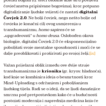
postati bogom (tj. steći osobine koje su u povijesti
čovječanstva pripisivane bogovima), kroz potpuno
digitaliziranje ljudske svijesti će nastati
digitalni
Čovjek 2.0
. Ne bolji čovjek, nego nešto bolje od
čovjeka je konačni cilj ovog usmjerenja u
transhumanizmu,
homo sapiens
će se
„upgradeovati“ u
homo deusa
. Oslobođen okova
biologije, digitalni Čovjek 2.0 će eksponencijalno
poboljšati svoje mentalne sposobnosti i moći će se
dalje preoblikovati i proširivati po svojoj želji.
[ix]
Važan prijelazni oblik između ove dvije struje
transhumanizma je
krionika
(gr. kryos: hladnoća),
kod koje se kombinira ideja o besmrtnosti kroz
Mind-Uploading s održanjem i poboljšanjem
ljudskog tijela. Radi se o ideji, da se ljudi današnjice
smrznu pod pretpostavkom kako će u budućnosti
postojati modernija i naprednija medicina koja će