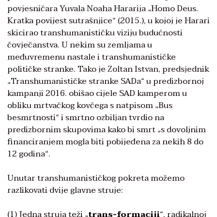
povjesničara Yuvala Noaha Hararija „Homo Deus.
Kratka povijest sutrašnjice“ (2015.), u kojoj je Harari
skicirao transhumanističku viziju budućnosti
čovječanstva. U nekim su zemljama u
međuvremenu nastale i transhumanističke
političke stranke. Tako je Zoltan Istvan, predsjednik
„Transhumanističke stranke SADa“ u predizbornoj
kampanji 2016. obišao cijele SAD kamperom u
obliku mrtvačkog kovčega s natpisom „Bus
besmrtnosti“ i smrtno ozbiljan tvrdio na
predizbornim skupovima kako bi smrt „s dovoljnim
financiranjem mogla biti pobijeđena za nekih 8 do
12 godina“.
Unutar transhumanističkog pokreta možemo
razlikovati dvije glavne struje:
(1) Jedna struja teži „
trans-formaciji
“, radikalnoj