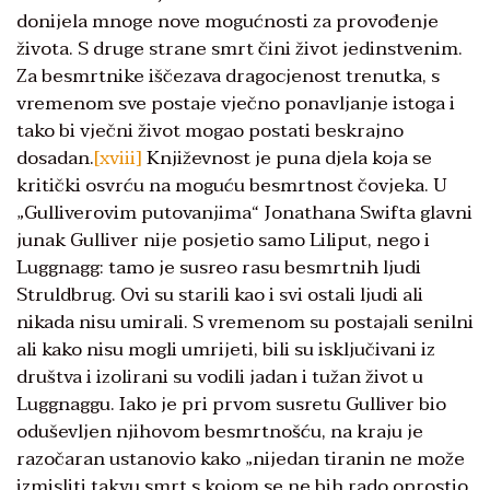
donijela mnoge nove mogućnosti za provođenje
života. S druge strane smrt čini život jedinstvenim.
Za besmrtnike iščezava dragocjenost trenutka, s
vremenom sve postaje vječno ponavljanje istoga i
tako bi vječni život mogao postati beskrajno
dosadan.
[xviii]
Književnost je puna djela koja se
kritički osvrću na moguću besmrtnost čovjeka. U
„Gulliverovim putovanjima“ Jonathana Swifta glavni
junak Gulliver nije posjetio samo Liliput, nego i
Luggnagg: tamo je susreo rasu besmrtnih ljudi
Struldbrug. Ovi su starili kao i svi ostali ljudi ali
nikada nisu umirali. S vremenom su postajali senilni
ali kako nisu mogli umrijeti, bili su isključivani iz
društva i izolirani su vodili jadan i tužan život u
Luggnaggu. Iako je pri prvom susretu Gulliver bio
oduševljen njihovom besmrtnošću, na kraju je
razočaran ustanovio kako „nijedan tiranin ne može
izmisliti takvu smrt s kojom se ne bih rado oprostio