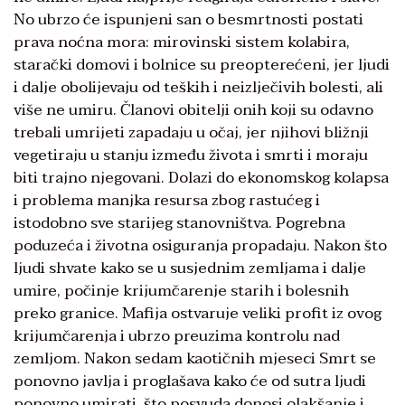
No ubrzo će ispunjeni san o besmrtnosti postati
prava noćna mora: mirovinski sistem kolabira,
starački domovi i bolnice su preopterećeni, jer ljudi
i dalje obolijevaju od teških i neizlječivih bolesti, ali
više ne umiru. Članovi obitelji onih koji su odavno
trebali umrijeti zapadaju u očaj, jer njihovi bližnji
vegetiraju u stanju između života i smrti i moraju
biti trajno njegovani. Dolazi do ekonomskog kolapsa
i problema manjka resursa zbog rastućeg i
istodobno sve starijeg stanovništva. Pogrebna
poduzeća i životna osiguranja propadaju. Nakon što
ljudi shvate kako se u susjednim zemljama i dalje
umire, počinje krijumčarenje starih i bolesnih
preko granice. Mafija ostvaruje veliki profit iz ovog
krijumčarenja i ubrzo preuzima kontrolu nad
zemljom. Nakon sedam kaotičnih mjeseci Smrt se
ponovno javlja i proglašava kako će od sutra ljudi
ponovno umirati, što posvuda donosi olakšanje i