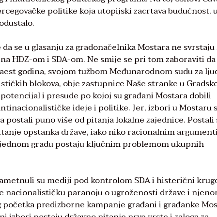
rcegovačke politike koja utopijski zacrtava budućnost, 
odustalo.
 da se u glasanju za gradonačelnika Mostara ne svrstaju 
ena HDZ-om i SDA-om. Ne smije se pri tom zaboraviti da 
anaest godina, svojom tužbom Međunarodnom sudu za lju
ističkih blokova, obje zastupnice Naše stranke u Grads
otencijal i presude po kojoj su građani Mostara dobili
nacionalističke ideje i politike. Jer, izbori u Mostaru s
 postali puno više od pitanja lokalne zajednice. Postali 
 pitanje opstanka države, iako niko racionalnim argumen
i u jednom gradu postaju ključnim problemom ukupnih
ametnuli su mediji pod kontrolom SDA i histerični krug
e nacionalističku paranoju o ugroženosti države i njen
g početka predizborne kampanje građani i građanke Mo
ni izbori postaju državno pitanje prve vrste i zaloga za