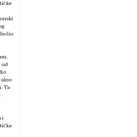
tičke
monski
og
lježio
zam,
i od
dio
ralno
u. Ta
e
 i
tička