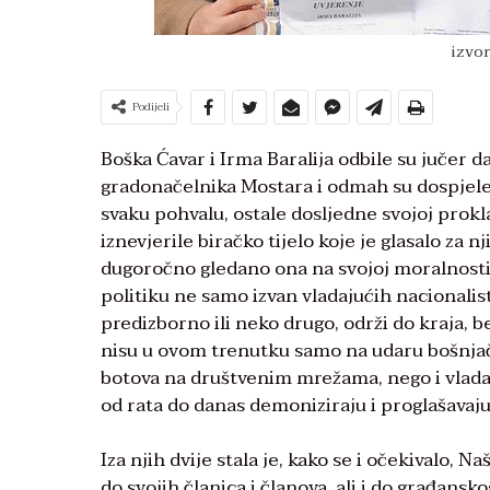
izvor
Podijeli
Boška Ćavar i Irma Baralija odbile su jučer d
gradonačelnika Mostara i odmah su dospjele u
svaku pohvalu, ostale dosljedne svojoj prokla
iznevjerile biračko tijelo koje je glasalo za n
dugoročno gledano ona na svojoj moralnosti 
politiku ne samo izvan vladajućih nacionalis
predizborno ili neko drugo, održi do kraja, be
nisu u ovom trenutku samo na udaru bošnjačk
botova na društvenim mrežama, nego i vladaju
od rata do danas demoniziraju i proglašavaju
Iza njih dvije stala je, kako se i očekivalo,
do svojih članica i članova, ali i do građansk