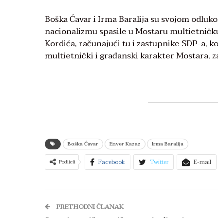
Boška Ćavar i Irma Baralija su svojom odlu
nacionalizmu spasile u Mostaru multietničku s
Kordića, računajući tu i zastupnike SDP-a, k
multietnički i građanski karakter Mostara, 
Boška Ćavar
Enver Kazaz
Irma Baralija
Facebook
Twitter
E-mail
Podijeli
PRETHODNI ČLANAK