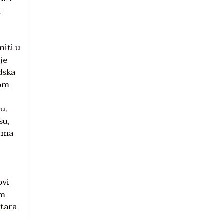
u
niti u
je
dska
kom
u,
su,
tima
ovi
om
stara