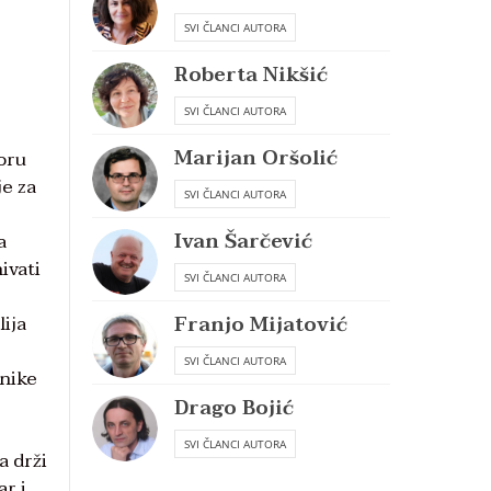
SVI ČLANCI AUTORA
Roberta Nikšić
SVI ČLANCI AUTORA
Marijan Oršolić
boru
je za
SVI ČLANCI AUTORA
Ivan Šarčević
a
ivati
SVI ČLANCI AUTORA
Franjo Mijatović
lija
SVI ČLANCI AUTORA
vnike
Drago Bojić
SVI ČLANCI AUTORA
a drži
ar i