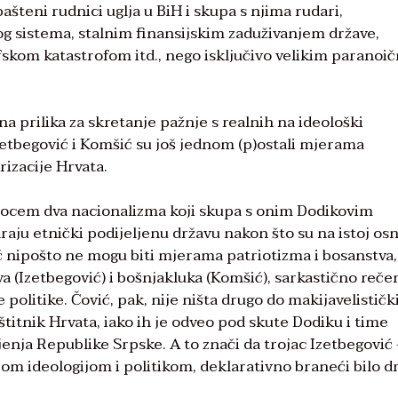
šteni rudnici uglja u BiH i skupa s njima rudari,
g sistema, stalnim finansijskim zaduživanjem države,
kom katastrofom itd., nego isključivo velikim paranoi
lna prilika za skretanje pažnje s realnih na ideološki
etbegović i Komšić su još jednom (p)ostali mjerama
rizacije Hrvata.
 taocem dva nacionalizma koji skupa s onim Dodikovim
raju etnički podijeljenu državu nakon što su na istoj os
šić nipošto ne mogu biti mjerama patriotizma i bosanstva
va (Izetbegović) i bošnjakluka (Komšić), sarkastično reče
olitike. Čović, pak, nije ništa drugo do makijavelističk
štitnik Hrvata, iako ih je odveo pod skute Dodiku i time
jenja Republike Srpske. A to znači da trojac Izetbegović
om ideologijom i politikom, deklarativno braneći bilo d