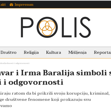
takt
Impressum
Društvo
Religija
Kultura
Mišljenja
Reporta
 dosljednosti i odgovornosti
var i Irma Baralija simboli 
i i odgovornosti
iraju ratom da bi prikrili svoju korupciju, kriminal,
ruge društvene fenomene koji prokazuju svu
 ovamo