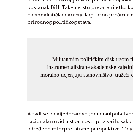
opstanak BiH. Takvu vrstu prevare rijetko ko 
nacionalistička naracija kapilarno proširil
prirodnog političkog stava.
Militantnim političkim diskursom t
instrumentalizirane akademske zajednic
moralno ucjenjuju stanovništvo, tražeći 
A radi se o najjednostavnijem manipulativ
racionalan uvid u stvarnost i priziva ih, kak
određene interpretativne perspektive. To je 