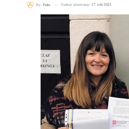
Zadnje ažuriranje
17. velj 2021.
By:
Polis