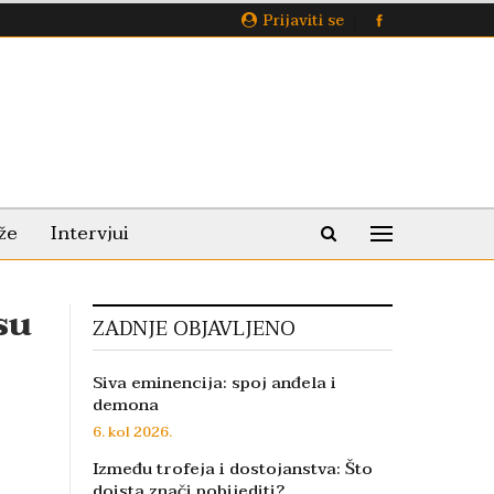
Prijaviti se
že
Intervjui
su
ZADNJE OBJAVLJENO
Siva eminencija: spoj anđela i
demona
6. kol 2026.
Između trofeja i dostojanstva: Što
doista znači pobijediti?