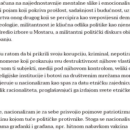
ačuna na najjednostavnije mentalne slike i emocionalis
ni pojam koji pokriva prošlost, sadašnjost i budućnost, uz
žrtva onog drugog koji se percipira kao svepovijesni de
eologije, militantnost je ključna odlika politike kao njen
redio izbore u Mostaru, a militantni politički diskurs obi
panju.
ju ratom da bi prikrili svoju korupciju, kriminal, nepoti
enomene koji prokazuju svu destruktivnost njihove vlast
som ti subjekti, mediji pod njihovom kontrolom, veliki 
ligijske institucije i botovi na društvenim mrežama mo
vjeruje u nacionalizam kao spas za datu etničku zajednic
k racionaliteta, proglašavajući ga izdajom svete etničk
, nacionalizam je za sebe prisvojio pojmove patriotizma
tinu kojom tuče političke protivnike. Stoga se nacionalis
bama građanki i građana, npr. hitnom nabavkom vakcina