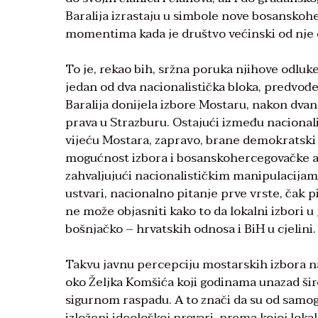
Baralija izrastaju u simbole nove bosanskohe
momentima kada je društvo većinski od nje 
To je, rekao bih, sržna poruka njihove odluke
jedan od dva nacionalistička bloka, predvođ
Baralija donijela izbore Mostaru, nakon dv
prava u Strazburu. Ostajući između nacional
vijeću Mostara, zapravo, brane demokratski p
mogućnost izbora i bosanskohercegovačke anti
zahvaljujući nacionalističkim manipulacijama
ustvari, nacionalno pitanje prve vrste, čak
ne može objasniti kako to da lokalni izbor
bošnjačko – hrvatskih odnosa i BiH u cjelini.
Takvu javnu percepciju mostarskih izbora n
oko Željka Komšića koji godinama unazad šir
sigurnom raspadu. A to znači da su od samo
izloženi ideološkoj prevari, prema kojoj lokal