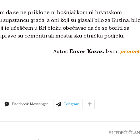
kom da se ne priklone ni bošnjačkom ni hrvatskom
upstancu grada, a oni koji su glasali bilo za Guzina, bilo
oji je učešćem u BH bloku obećavao da će se boriti za
zapravo su cementirali mostarsku etničku podjelu.
Autor:
Enver Kazaz.
Izvor:
promet
Facebook Messenger
Telegram
SLJEDEĆI ČLA