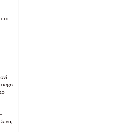
čnim
novi
, nego
no
i
 –
ržavu,