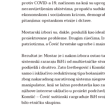
protiv COVID-a 19, načinom na koji su upropa
nerasvijetljenim ubistvima, propašću sudsko
ekonomskom i socijalnom krizom, demografs
pitanjima: opstankom etnije i države.
Mostarski izbori su, dakle, poslužili kao idea
projektovane probleme. Drugim riječima, Iz
patriotizma, a Čović hrvatske ugrozbe i majo
Rezultat je: Mostar je i nakon izbora ostao
sistemski razaraju BiH i od multietničke stva
podijelili i društvo. Zato Izetbegović i Kom
samo i isključivo reduktivnog tipa bošanjašt
zbog nakaradnog narativnog sistema njegove p
manipulator, koji se lažno predstavlja kao za
njihove interese uključio u projekt podržavl
Komšić – Čović suštinski razgrađuje BiH svoj
bilo etničku skupinu.