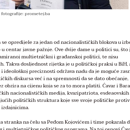
 fotografije: prometej.ba
a se opredijele za jedan od nacionalističkih blokova u iz
 centar javne pažnje. Ove dvije dame u politici su, što 
miranoj multietničkoj i građanskoj politici, te nisu
jih. Takva dosljednost rijetka je u političkoj praksi u BiH, 
i ideološkoj preciznosti održava nadu da je moguće zasn
tičkih diskursa već i na spremnosti da se dato obećanje,
z obzira na cijenu koja se za to mora platiti. Ćavar i Bara
ih nacionalističkih medija, kvazipatriota, esdeaovskih
ćih političkih struktura koje sve svoje političke proti
 izdajnicima.
 Naša stranka na čelu sa Peđom Kojovićem i time pokazala d
og i multietničkog političkog programa. Na toj osnovi Ćav