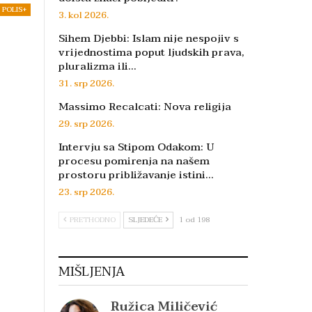
POLIS+
3. kol 2026.
Sihem Djebbi: Islam nije nespojiv s
vrijednostima poput ljudskih prava,
pluralizma ili…
31. srp 2026.
Massimo Recalcati: Nova religija
29. srp 2026.
Intervju sa Stipom Odakom: U
procesu pomirenja na našem
prostoru približavanje istini…
23. srp 2026.
PRETHODNO
SLJEDEĆE
1 od 198
MIŠLJENJA
Ružica Miličević