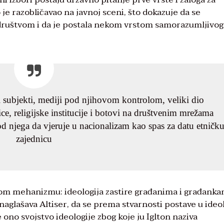
je razobličavao na javnoj sceni, što dokazuje da se
a društvom i da je postala nekom vrstom samorazumljivog
i subjekti, mediji pod njihovom kontrolom, veliki dio
e, religijske institucije i botovi na društvenim mrežama
od njega da vjeruje u nacionalizam kao spas za datu etničk
zajednicu
nom mehanizmu: ideologija zastire građanima i građank
o naglašava Altiser, da se prema stvarnosti postave u ideo
ono svojstvo ideologije zbog koje ju Iglton naziva