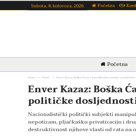
Početna
Kon
Subota, 8. kolovoza, 2026.
Početna
Home
Polis+
Enver Kazaz: Boška Ćavar i Irma Baralija simboli su političke
Enver Kazaz: Boška Ća
političke dosljednost
Nacionalistički politički subjekti manipul
nepotizam, pljačkašku privatizaciju i d
destruktivnost njihove vlasti od rata na