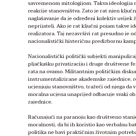
savremenom mitologijom. Takva ideologija r
reakcije stanovništva. Zato je rat njen ključ
naglašavanje da je određeni kolektiv uvijek 
neprijatelj. Ako je rat ključni pojam takve id
realizatora. Taj nezavršivi rat presudno je od
nacionalistički histeričnu predizbornu kam
Nacionalistički politički subjekti manipulira
pljačkašku privatizaciju i druge društvene f
rata na ovamo. Militantnim političkim diskur
instrumentalizirane akademske zajednice, re
ucjenjuju stanovništvo, tražeći od njega da 
moralna ucjena unaprijed odbacuje svaki obli
zajednice.
Računajući na paranoju kao društveno stanje
moralnosti, da bi ih koristio kao verbalnu ba
politika ne bavi praktičnim životnim potre