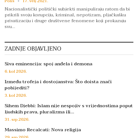
Polis
17. velj 2021.
Nacionalistički politički subjekti manipuliraju ratom da bi
prikrili svoju korupciju, kriminal, nepotizam, pljačkašku
privatizaciju i druge društvene fenomene koji prokazuju
svu…
ZADNJE OBJAVLJENO
Siva eminencija: spoj anđela i demona
6. kol 2026.
Između trofeja i dostojanstva: Što doista znači
pobijediti?
3. kol 2026.
Sihem Djebbi: Islam nije nespojiv s vrijednostima poput
ljudskih prava, pluralizma ili…
31. srp 2026.
Massimo Recalcati: Nova religija
29. srp 2026.