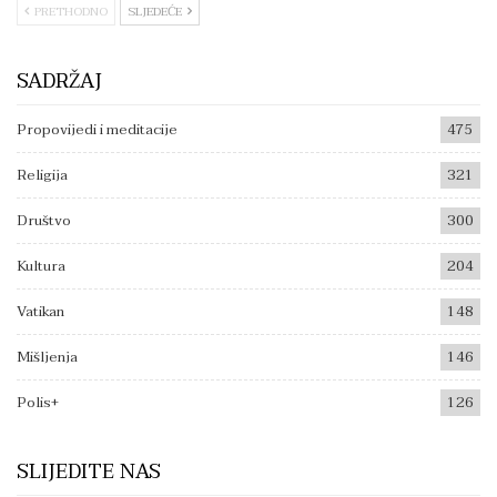
PRETHODNO
SLJEDEĆE
SADRŽAJ
Propovijedi i meditacije
475
Religija
321
Društvo
300
Kultura
204
Vatikan
148
Mišljenja
146
Polis+
126
SLIJEDITE NAS