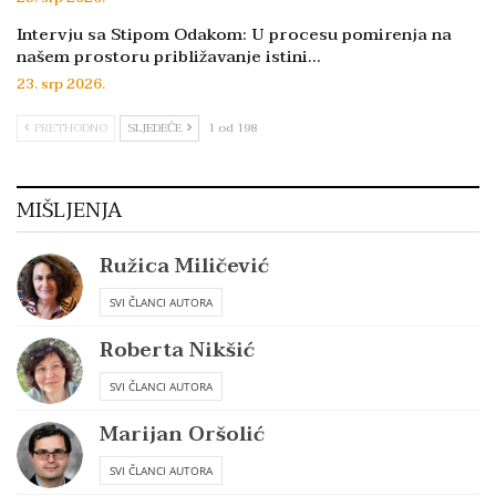
Intervju sa Stipom Odakom: U procesu pomirenja na
našem prostoru približavanje istini…
23. srp 2026.
PRETHODNO
SLJEDEĆE
1 od 198
MIŠLJENJA
Ružica Miličević
SVI ČLANCI AUTORA
Roberta Nikšić
SVI ČLANCI AUTORA
Marijan Oršolić
SVI ČLANCI AUTORA