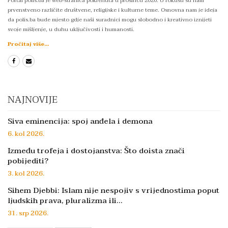
Portal polis.ba je web-stranica pokrenuta u prosincu 2020. U fokusu su nam
prvenstveno različite društvene, religijske i kulturne teme. Osnovna nam je ideja
da polis.ba bude mjesto gdje naši suradnici mogu slobodno i kreativno iznijeti
svoje mišljenje, u duhu uključivosti i humanosti.
Pročitaj više...
NAJNOVIJE
Siva eminencija: spoj anđela i demona
6. kol 2026.
Između trofeja i dostojanstva: Što doista znači
pobijediti?
3. kol 2026.
Sihem Djebbi: Islam nije nespojiv s vrijednostima poput
ljudskih prava, pluralizma ili…
31. srp 2026.