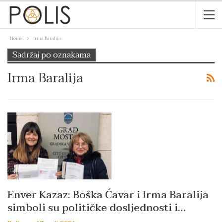
Home
Irma Baralija
Sadržaj po oznakama
Irma Baralija
Enver Kazaz: Boška Ćavar i Irma Baralija
simboli su političke dosljednosti i…