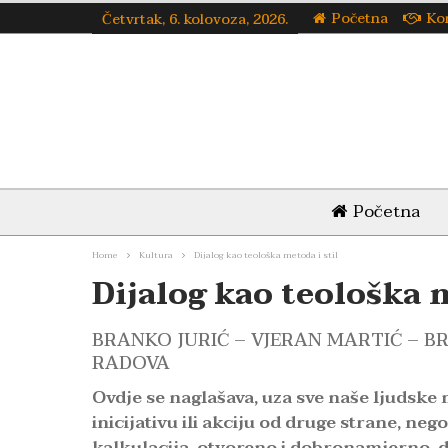
Početna
Ko
Četvrtak, 6. kolovoza, 2026.
Početna
Home
Kultura
Dijalog kao teološka metoda i stil
Dijalog kao teološka m
BRANKO JURIĆ – VJERAN MARTIĆ – BRU
RADOVA
Ovdje se naglašava, uza sve naše ljudske 
inicijativu ili akciju od druge strane, neg
kalkulacija, otvoreno i dobronamjerno, d