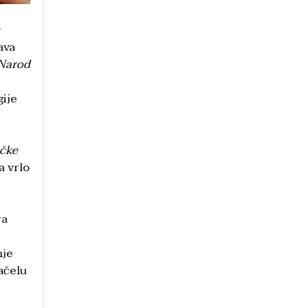
ava
Narod
gije
ičke
a vrlo
ra
nje
ačelu