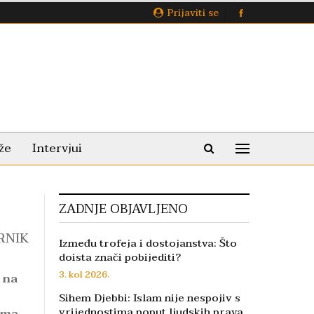
Prijaviti se
že
Intervjui
ZADNJE OBJAVLJENO
RNIK
Između trofeja i dostojanstva: Što
doista znači pobijediti?
3. kol 2026.
 na
Sihem Djebbi: Islam nije nespojiv s
vrijednostima poput ljudskih prava,
ima