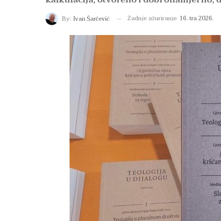
Zadnje ažuriranje
16. tra 2026.
By:
Ivan Šarčević