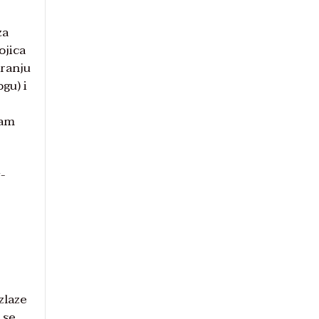
za
ojica
Franju
gu) i
am
-
zlaze
 se