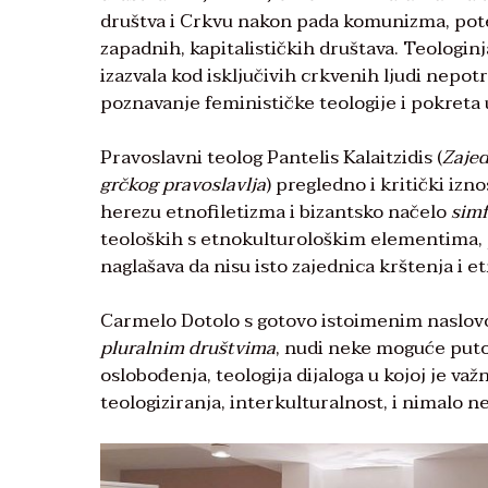
društva i Crkvu nakon pada komunizma, pote
zapadnih, kapitalističkih društava. Teologinj
izazvala kod isključivih crkvenih ljudi nepo
poznavanje feminističke teologije i pokreta u
Pravoslavni teolog Pantelis Kalaitzidis (
Zajed
grčkog pravoslavlja
) pregledno i kritički iz
herezu etnofiletizma i bizantsko načelo
simf
teoloških s etnokulturološkim elementima, p
naglašava da nisu isto zajednica krštenja i e
Carmelo Dotolo s gotovo istoimenim naslovo
pluralnim društvima
, nudi neke moguće putov
oslobođenja, teologija dijaloga u kojoj je važ
teologiziranja, interkulturalnost, i nimalo n