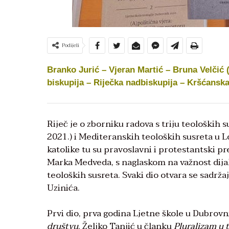
Podijeli
Branko Jurić – Vjeran Martić – Bruna Velčić (
biskupija – Riječka nadbiskupija – Kršćanska
Riječ je o zborniku radova s triju teoloških s
2021.) i Mediteranskih teoloških susreta u L
katolike tu su pravoslavni i protestantski pr
Marka Medveda, s naglaskom na važnost dijalo
teoloških susreta. Svaki dio otvara se sad
Uzinića.
Prvi dio, prva godina Ljetne škole u Dubrov
društvu
. Željko Tanjić u članku
Pluralizam u 