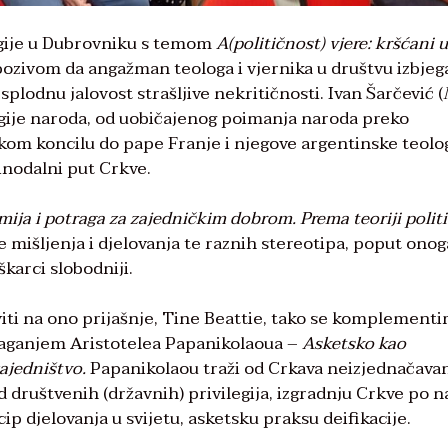
logije u Dubrovniku s temom
A(političnost) vjere: kršćani u
 pozivom da angažman teologa i vjernika u društvu izbjeg
esplodnu jalovost strašljive nekritičnosti. Ivan Šarčević (
ogije naroda, od uobičajenog poimanja naroda preko
skom koncilu do pape Franje i njegove argentinske teolo
sinodalni put Crkve.
ja i potraga za zajedničkim dobrom. Prema teoriji polit
je mišljenja i djelovanja te raznih stereotipa, poput onog
karci slobodniji.
ti na ono prijašnje, Tine Beattie, tako se komplementi
izlaganjem Aristotelea Papanikolaoua –
Asketsko kao
ajedništvo.
Papanikolaou traži od Crkava neizjednačava
d društvenih (državnih) privilegija, izgradnju Crkve po n
cip djelovanja u svijetu, asketsku praksu deifikacije.