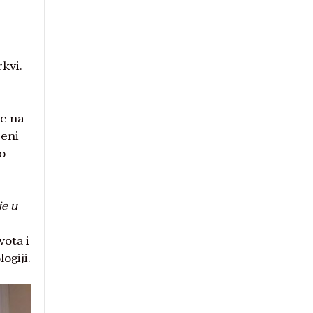
rkvi.
se na
jeni
o
je u
vota i
ogiji.