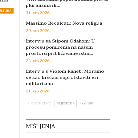
pluralizma ili…
ULTURA
31. srp 2026.
Massimo Recalcati: Nova religija
29. srp 2026.
Intervju sa Stipom Odakom: U
procesu pomirenja na našem
prostoru približavanje istini…
23. srp 2026.
Intervju s Violom Raheb: Moramo
se kao kršćani suprotstaviti eri
militarizma
21. srp 2026.
PRETHODNO
SLJEDEĆE
1 od 198
MIŠLJENJA