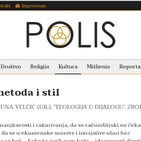
ntakt
Impressum
Društvo
Religija
Kultura
Mišljenja
Reporta
etoda i stil
NA VELČIĆ (UR.), 'TEOLOGIJA U DIJALOGU'. ZBO
manjkavosti i zakazivanja, da se račundžijski ne čeka
o da se u ekumenske susrete i inicijative ulazi bez
a se baš – kako to jezik sam kaže – ide ususret drug