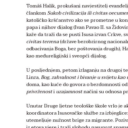
Tomáš Halík, prokušani navjestitelj evanđelja
člankom
Sukob civilizacija ili civitas oecume
katoličko kršćanstvo ako se prometne u kontr
papa i njihov dijalog (Ivan Pavao II. sa Žid
kaže da traži da se pusti Isusa izvan Crkve, s
civitas terrena
(države bezobzirnog nacionaln
odbacivanja Boga, bez poštovanja drugih), Halí
kao međureligijski i sveopći dijalog.
U posljednjem, petom izlaganju na drugoj teo
Linza,
Bog, zahvalnost i bivanje u svijetu ka
doma, kao kuće do govora o bezdomnosti od
privrženost
i
uzajamnost
načini su odnosa p
Unutar Druge ljetne teološke škole vrlo je a
koordinatora Isusovačke službe za izbjeglice
utemeljuje nužnost brige za migrante. Poziv
iz etosa vjere i traži slobodu nasuprot sna