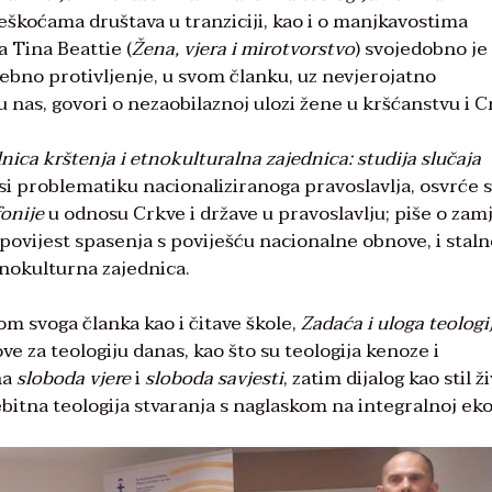
škoćama društava u tranziciji, kao i o manjkavostima
a Tina Beattie (
Žena, vjera i mirotvorstvo
) svojedobno je
trebno protivljenje, u svom članku, uz nevjerojatno
 nas, govori o nezaobilaznoj ulozi žene u kršćanstvu i C
nica krštenja i etnokulturalna zajednica: studija slučaja
nosi problematiku nacionaliziranoga pravoslavlja, osvrće 
onije
u odnosu Crkve i države u pravoslavlju; piše o zam
ovijest spasenja s poviješću nacionalne obnove, i staln
tnokulturna zajednica.
m svoga članka kao i čitave škole,
Zadaća i uloga teologi
e za teologiju danas, kao što su teologija kenoze i
na
sloboda vjere
i
sloboda savjesti
, zatim dijalog kao stil ži
ebitna teologija stvaranja s naglaskom na integralnoj ekol