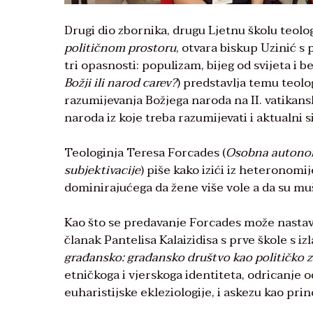
Drugi dio zbornika, drugu Ljetnu školu teo
političnom prostoru
, otvara biskup Uzinić s
tri opasnosti: populizam, bijeg od svijeta i b
Božji ili narod carev?
) predstavlja temu teol
razumijevanja Božjega naroda na II. vatikan
naroda iz koje treba razumijevati i aktualni 
Teologinja Teresa Forcades (
Osobna autonomi
subjektivacije
) piše kako izići iz heteronomi
dominirajućega da žene više vole a da su muš
Kao što se predavanje Forcades može nastavi
članak Pantelisa Kalaizidisa s prve škole s 
građansko: građansko društvo kao političko z
etničkoga i vjerskoga identiteta, odricanje o
euharistijske ekleziologije, i askezu kao prin