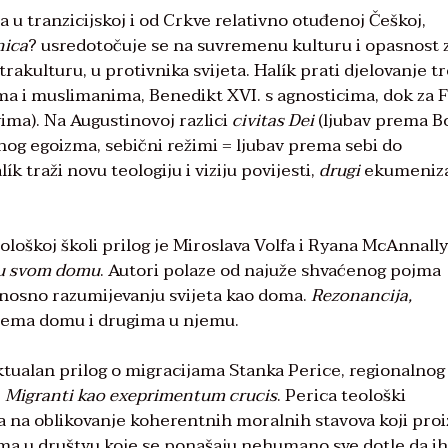
 u tranzicijskoj i od Crkve relativno otuđenoj Češkoj,
nica
? usredotočuje se na suvremenu kulturu i opasnost 
akulturu, u protivnika svijeta. Halík prati djelovanje tr
ovima i muslimanima, Benedikt XVI. s agnosticima, dok za 
vima). Na Augustinovoj razlici
civitas Dei
(ljubav prema Bo
og egoizma, sebični režimi = ljubav prema sebi do
k traži novu teologiju i viziju povijesti,
drugi
ekumeniz
loškoj školi prilog je Miroslava Volfa i Ryana McAnnally
o u svom domu
. Autori polaze od najuže shvaćenog pojma
nosno razumijevanju svijeta kao doma.
Rezonancija,
rema domu i drugima u njemu.
ktualan prilog o migracijama Stanka Perice, regionalnog
:
Migranti kao exeprimentum crucis
. Perica teološki
a na oblikovanje koherentnih moralnih stavova koji proi
gama u društvu koje se ponašaju nehumano sve dotle da ih