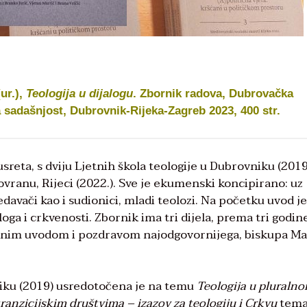
ur.),
Teologija u dijalogu
. Zbornik radova, Dubrovačka
 sadašnjost, Dubrovnik-Rijeka-Zagreb 2023, 400 str.
usreta, s dviju Ljetnih škola teologije u Dubrovniku (2019
ovranu, Rijeci (2022.). Sve je ekumenski koncipirano: uz
edavači kao i sudionici, mladi teolozi. Na početku uvod je
ga i crkvenosti. Zbornik ima tri dijela, prema tri godin
ržajnim uvodom i pozdravom najodgovornijega, biskupa M
niku (2019) usredotočena je na temu
Teologija u pluraln
tranzicijskim društvima – izazov za teologiju i Crkvu
temat