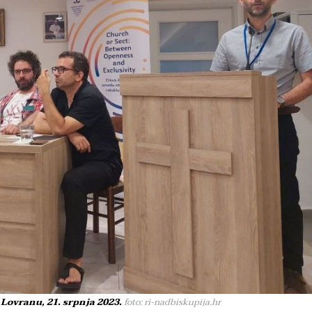
 Lovranu, 21. srpnja 2023.
foto: ri-nadbiskupija.hr