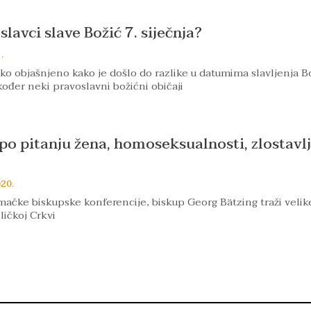
lavci slave Božić 7. siječnja?
.
tko objašnjeno kako je došlo do razlike u datumima slavljenja Bo
ođer neki pravoslavni božićni običaji
i po pitanju žena, homoseksualnosti, zlostavl
020.
ačke biskupske konferencije, biskup Georg Bätzing traži velik
ičkoj Crkvi