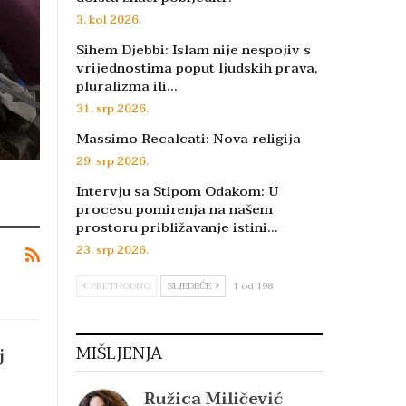
3. kol 2026.
Sihem Djebbi: Islam nije nespojiv s
vrijednostima poput ljudskih prava,
pluralizma ili…
31. srp 2026.
Massimo Recalcati: Nova religija
29. srp 2026.
Intervju sa Stipom Odakom: U
procesu pomirenja na našem
prostoru približavanje istini…
23. srp 2026.
PRETHODNO
SLJEDEĆE
1 od 198
j
MIŠLJENJA
Ružica Miličević