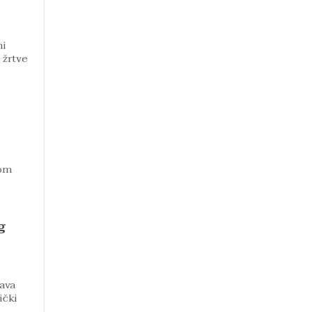
ni
t žrtve
vom
g
čava
ički