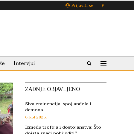
Prijaviti se
že
Intervjui
ZADNJE OBJAVLJENO
Siva eminencija: spoj anđela i
demona
6. kol 2026.
Između trofeja i dostojanstva: Što
doista znači pobijediti?