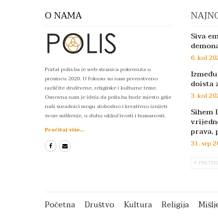
O NAMA
NAJNO
Siva em
demon
6. kol 20
Portal polis.ba je web-stranica pokrenuta u
Između 
prosincu 2020. U fokusu su nam prvenstveno
doista 
različite društvene, religijske i kulturne teme.
3. kol 20
Osnovna nam je ideja da polis.ba bude mjesto gdje
naši suradnici mogu slobodno i kreativno iznijeti
Sihem D
svoje mišljenje, u duhu uključivosti i humanosti.
vrijedn
prava, 
Pročitaj više...
31. srp 2
PRETH
Početna
Društvo
Kultura
Religija
Mišlj