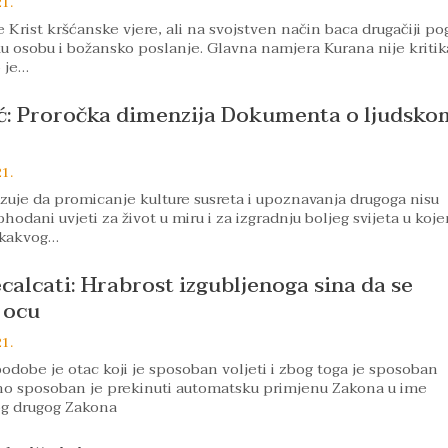
21.
e Krist kršćanske vjere, ali na svojstven način baca drugačiji po
ku osobu i božansko poslanje. Glavna namjera Kurana nije kritik
 je…
ć: Proročka dimenzija Dokumenta o ljudsko
21.
zuje da promicanje kulture susreta i upoznavanja drugoga nisu
hodani uvjeti za život u miru i za izgradnju boljeg svijeta u koj
 kakvog…
alcati: Hrabrost izgubljenoga sina da se
 ocu
21.
podobe je otac koji je sposoban voljeti i zbog toga je sposoban
sno sposoban je prekinuti automatsku primjenu Zakona u ime
og drugog Zakona