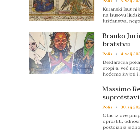
Polis
5. velj 20
Kuranski Isus nij
na Isusovu ljuds
kršćanstva, nego
Branko Juri
bratstvu
Polis
4. velj 20
Deklaracija poka
utopija, već neop
hoćemo živjeti i
Massimo Rec
suprotstavi
Polis
30. sij 20
Otac iz ove pris
oprostiti, odno
postojanja jedn