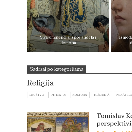
Siva eminencija: spoj anđela i
Između
demona
d
Sadržaj po kategorijama
Religija
DRUŠTVO
INTERVJUI
KULTURA
MIŠLJENJA
NEKATEG
Tomislav Ko
perspektivi