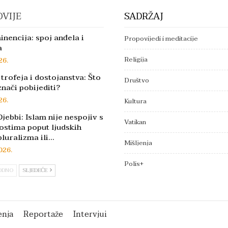
VIJE
SADRŽAJ
inencija: spoj anđela i
Propovijedi i meditacije
a
Religija
26.
trofeja i dostojanstva: Što
Društvo
znači pobijediti?
26.
Kultura
jebbi: Islam nije nespojiv s
Vatikan
ostima poput ljudskih
pluralizma ili…
Mišljenja
026.
Polis+
ODNO
SLJEDEĆE
enja
Reportaže
Intervjui