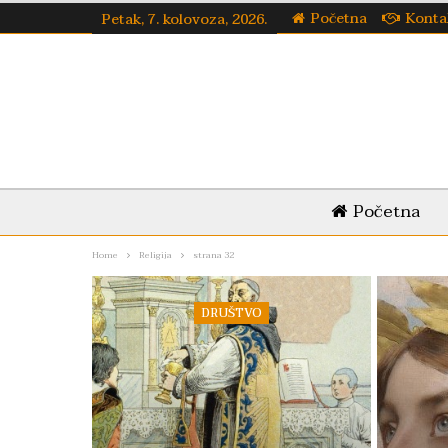
Početna
Konta
Petak, 7. kolovoza, 2026.
Početna
Home
Religija
strana 32
DRUŠTVO