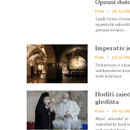
Opasni dušo
Polis
26. sij 20
Ljudi često čezn
spasitelji iskoriš
prema svojim…
Imperativ j
Polis
23. sij 20
Dekretom o ekume
vatikanskom konc
svih kršćana
Hoditi zaje
gledišta
Polis
20. sij 20
Riječ „sinoda“ je
zajednički hod n
put osoba koje…