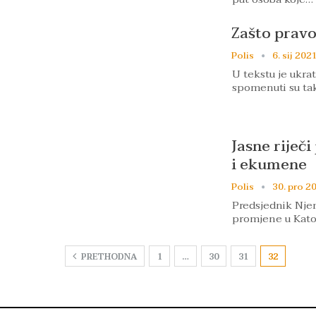
Zašto pravos
Polis
6. sij 2021
U tekstu je ukra
spomenuti su tak
Jasne riječ
i ekumene
Polis
30. pro 2
Predsjednik Njem
promjene u Katol
PRETHODNA
1
…
30
31
32