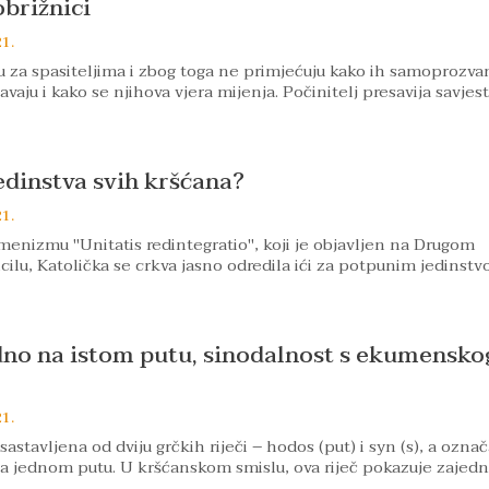
brižnici
21.
u za spasiteljima i zbog toga ne primjećuju kako ih samoprozva
tavaju i kako se njihova vjera mijenja. Počinitelj presavija savjes
edinstva svih kršćana?
21.
nizmu "Unitatis redintegratio", koji je objavljen na Drugom
ilu, Katolička se crkva jasno odredila ići za potpunim jedinst
dno na istom putu, sinodalnost s ekumensko
21.
 sastavljena od dviju grčkih riječi – hodos (put) i syn (s), a ozna
a jednom putu. U kršćanskom smislu, ova riječ pokazuje zajedn