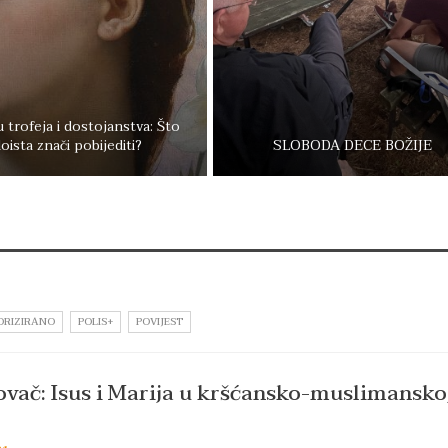
 trofeja i dostojanstva: Što
oista znači pobijediti?
SLOBODA DECE BOŽIJE
ORIZIRANO
POLIS+
POVIJEST
vač: Isus i Marija u kršćansko-muslimansko