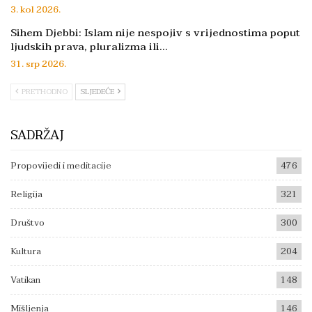
3. kol 2026.
Sihem Djebbi: Islam nije nespojiv s vrijednostima poput
ljudskih prava, pluralizma ili…
31. srp 2026.
PRETHODNO
SLJEDEĆE
SADRŽAJ
Propovijedi i meditacije
476
Religija
321
Društvo
300
Kultura
204
Vatikan
148
Mišljenja
146