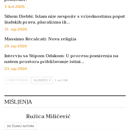
3. kol 2026.
Sihem Djebbi: Islam nije nespojiv s vrijednostima poput
ljudskih prava, pluralizma ili…
31. srp 2026.
Massimo Recalcati: Nova religija
29. srp 2026.
Intervju sa Stipom Odakom: U procesu pomirenja na
našem prostoru približavanje istini…
23. srp 2026.
PRETHODNO
SLJEDEĆE
1 od 198
MIŠLJENJA
Ružica Miličević
SVI ČLANCI AUTORA