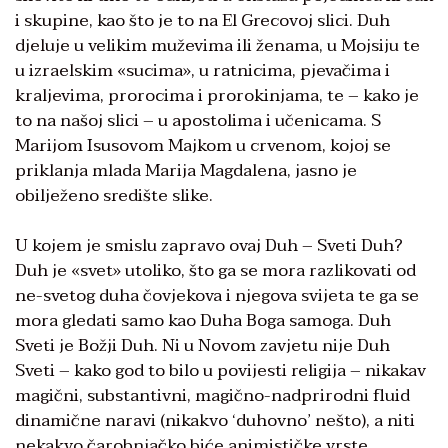
i skupine, kao što je to na El Grecovoj slici. Duh
djeluje u velikim muževima ili ženama, u Mojsiju te
u izraelskim «sucima», u ratnicima, pjevačima i
kraljevima, prorocima i prorokinjama, te – kako je
to na našoj slici – u apostolima i učenicama. S
Marijom Isusovom Majkom u crvenom, kojoj se
priklanja mlada Marija Magdalena, jasno je
obilježeno središte slike.
U kojem je smislu zapravo ovaj Duh – Sveti Duh?
Duh je «svet» utoliko, što ga se mora razlikovati od
ne-svetog duha čovjekova i njegova svijeta te ga se
mora gledati samo kao Duha Boga samoga. Duh
Sveti je Božji Duh. Ni u Novom zavjetu nije Duh
Sveti – kako god to bilo u povijesti religija – nikakav
magični, substantivni, magično-nadprirodni fluid
dinamične naravi (nikakvo ‘duhovno’ nešto), a niti
nekakvo čarobnjačko biće animističke vrste