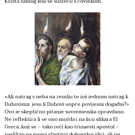
Krista samog koji se susreću s čovjekom.
«Ali natrag s neba na zemlju te još jednom natrag k
Duhovima: jesu li Duhovi uopće povijesni događaj?»
Ovo je skeptično pitanje suvremenika opravdano.
Ne reflektira li se ono možda i na licu slikara El
Greca, koji se – tako reći kao trinaesti apostol –
naslikao na svojoj vlastitoj duhovskoj slici, ali ne