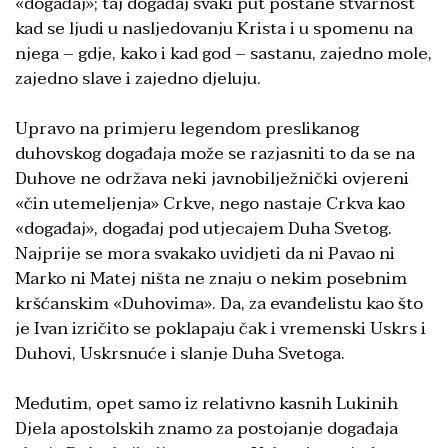
«događaj»; taj događaj svaki put postane stvarnost
kad se ljudi u nasljedovanju Krista i u spomenu na
njega – gdje, kako i kad god – sastanu, zajedno mole,
zajedno slave i zajedno djeluju.
Upravo na primjeru legendom preslikanog
duhovskog događaja može se razjasniti to da se na
Duhove ne održava neki javnobilježnički ovjereni
«čin utemeljenja» Crkve, nego nastaje Crkva kao
«događaj», događaj pod utjecajem Duha Svetog.
Najprije se mora svakako uvidjeti da ni Pavao ni
Marko ni Matej ništa ne znaju o nekim posebnim
kršćanskim «Duhovima». Da, za evanđelistu kao što
je Ivan izričito se poklapaju čak i vremenski Uskrs i
Duhovi, Uskrsnuće i slanje Duha Svetoga.
Međutim, opet samo iz relativno kasnih Lukinih
Djela apostolskih znamo za postojanje događaja