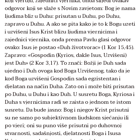
koji vjeruju, zajednici vjernika, onda slijedi ovakav
odgovor koji se slaže s Novim zavjetom: Bog je nama
ljudima bliz u Duhu: prisutan u Duhu, po Duhu,
zapravo u Duhu. A ako se pita kako je to k Bogu uzeti
i uzvišeni Isus Krist blizu ljudima vjernicima i
zajednici vjernika, onda prema Pavlu glasi odgovor
ovako: Isus je postao «Duh životvorac» (1 Kor 15,45).
Zapravo: «Gospodin (Kyrios, dakle Isus, Uzvišeni)
jest Duh» (2 Kor 3,17). To znači: Božji je Duh sada
ujedno i Duh ovoga kod Boga Uzvišenog, tako da je
kod Boga uzvišeni Gospodin sada egzistentan i
djelatan na način Duha. Zato on i može biti prisutan
po Duhu, u Duhu i kao Duh. U susretu Boga, Kyriosa i
Duha s vjernicima radi se zaista o jednom te istom
susretu. Da bude jasno: Bog i njegov Krist prisutni
su ne samo po subjektivnom ljudskom sjećanju ili
po vjeri; oni su puno više prisutni po duhovnoj
stvarnosti, sadašnjosti, djelatnosti Boga i Isusa