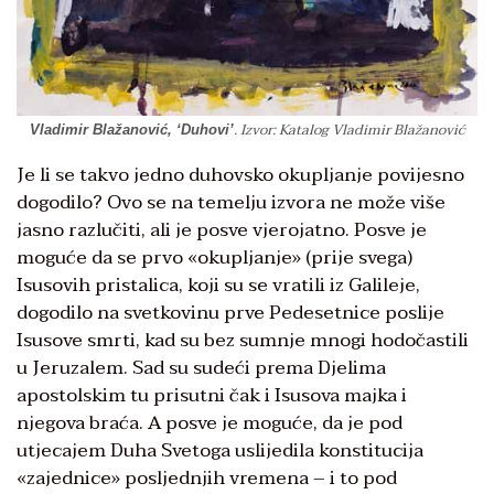
. Izvor: Katalog Vladimir Blažanović
Vladimir Blažanović, ‘Duhovi’
Je li se takvo jedno duhovsko okupljanje povijesno
dogodilo? Ovo se na temelju izvora ne može više
jasno razlučiti, ali je posve vjerojatno. Posve je
moguće da se prvo «okupljanje» (prije svega)
Isusovih pristalica, koji su se vratili iz Galileje,
dogodilo na svetkovinu prve Pedesetnice poslije
Isusove smrti, kad su bez sumnje mnogi hodočastili
u Jeruzalem. Sad su sudeći prema Djelima
apostolskim tu prisutni čak i Isusova majka i
njegova braća. A posve je moguće, da je pod
utjecajem Duha Svetoga uslijedila konstitucija
«zajednice» posljednjih vremena – i to pod