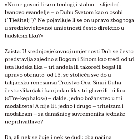
«No ne govori li se u teologiji stalno – slijedeći
Ivanovo evanđelje – o Duhu Svetom kao o osobi
(`Tješitelj´)? Ne pojavljuje li se on upravo zbog toga
u srednjovjekovnoj umjetnosti često direktno u
ljudskom liku?»
Zaista: U srednjovjekovnoj umjetnosti Duh se često
predstavlja zajedno s Bogom i Sinom kao treći od tri
ista ljudska lika – tri anđela ili takoreći boga! Ili
upravo obrnuto: od 13. se stoljeća sve do u
talijansku renesansu Trojstvo Oca, Sina i Duha
često slika čak i kao jedan lik s tri glave ili tri lica
(«Tre-kephalos») – dakle, jedno božanstvo u tri
modaliteta! A nije li i jedno i drugo – triteizam i
modalizam – za današnjeg suvremenika jednako
neprihvatljivo?
Da, ali nek se čuje i nek se čudi: oba načina