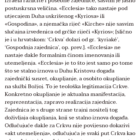
Izraela različite i posebne zajednice, sasvim je jasno
postuskrsna veličina. «Ecclesia» tako nastaje pod
utjecajem Duha uskrišenog «Kyriosa» ili
«Gospodina», a njemačka riječ «Kirche» nije sasvim
slučajna izvedenica od grčke riječi «Kyrios»; [slično
je i u hrvatskom: ‘Crkva’ dolazi od gr. ‘kyriaké’,
‘Gospodnja zajednica’, op. prev.]. «Ecclesia» ne
nastaje dakle formalnim činom imenovanja ili
utemeljenja. «Ecclesia» je to što jest samo po tome
što se stalno iznova u Duhu Kristovu događa
zajednički susret, okupljanje, a osobito okupljanje
na službi Božjoj. To je teološka legitimacija Crkve.
Konkretno okupljanje je aktualna manifestacija,
reprezentacija, zapravo realizacija zajednice.
Zajednica je s druge strane trajni nositelj tog
doživljaja okupljanja, koji se stalno iznova događa.
Odlučujuće dakle za Crkvu nije povijesno dokazivi
«akt utemeljenja», odlučujuća je svaki put Crkva kao