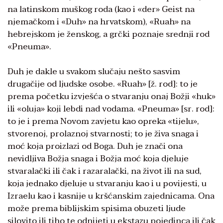
na latinskom muškog roda (kao i «der» Geist na
njemačkom i «Duh» na hrvatskom), «Ruah» na
hebrejskom je ženskog, a grčki poznaje srednji rod
«Pneuma».
Duh je dakle u svakom slučaju nešto sasvim
drugačije od ljudske osobe. «Ruah» [ž. rod]: to je
prema početku izvješća o stvaranju onaj Božji «huk»
ili «oluja» koji lebdi nad vodama. «Pneuma» [sr. rod]:
to je i prema Novom zavjetu kao opreka «tijelu»,
stvorenoj, prolaznoj stvarnosti; to je živa snaga i
moć koja proizlazi od Boga. Duh je znači ona
nevidljiva Božja snaga i Božja moć koja djeluje
stvaralački ili čak i razaralački, na život ili na sud,
koja jednako djeluje u stvaranju kao i u povijesti, u
Izraelu kao i kasnije u kršćanskim zajednicama. Ona
može prema biblijskim spisima obuzeti ljude
silovito ili tiho te odnijeti u ekstazu pojedinca ili čak