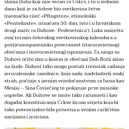
slanja Duha koji nije vezan za Uskrs, i to u jednom
danu koji je za židove bio svetkovina žetve
(njemačka riječ «Pfingsten», etimološki
«Pentekoste», označava 50. dan; isto i u hrvatskom
drugi naziv za Duhove: ‘Pedesetnica’). Luka smiješta
ovaj termin židovskog svetkovinskog kalendara u
povijesnospasenjsku povezanost (starozavjetnog)
obećanja i (novozavjetnog) ispunjenja. Za njega su
Duhovi očito dan u kojem je obećani Duh Božji sišao
na ljude. Duhovi tako mogu postati trenutak rađanja
jeruzalemske zajednice, koja sada, nadvladavši svaki
strah, počinje s javnim svjedočanstvom za Isusa kao
Mesiju – Sina Čovječjeg te pokazuje prve misijske
uspjehe. Ali Duhove se može tako razumjeti i kao
događaj konstituiranja Crkve širom svijeta koja bi
tako potencijalno bila prisutna u svojim različitim
nacijama i jezicima.