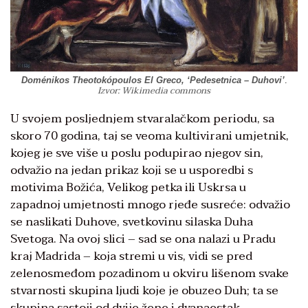
.
Doménikos Theotokópoulos El Greco, ‘Pedesetnica – Duhovi’
Izvor: Wikimedia commons
U svojem posljednjem stvaralačkom periodu, sa
skoro 70 godina, taj se veoma kultivirani umjetnik,
kojeg je sve više u poslu podupirao njegov sin,
odvažio na jedan prikaz koji se u usporedbi s
motivima Božića, Velikog petka ili Uskrsa u
zapadnoj umjetnosti mnogo rjeđe susreće: odvažio
se naslikati Duhove, svetkovinu silaska Duha
Svetoga. Na ovoj slici – sad se ona nalazi u Pradu
kraj Madrida – koja stremi u vis, vidi se pred
zelenosmeđom pozadinom u okviru lišenom svake
stvarnosti skupina ljudi koje je obuzeo Duh; ta se
skupina sastoji od dvije žene i dvanaestak