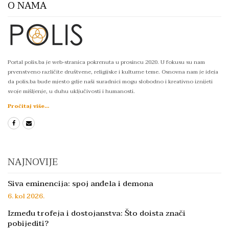
O NAMA
Portal polis.ba je web-stranica pokrenuta u prosincu 2020. U fokusu su nam
prvenstveno različite društvene, religijske i kulturne teme. Osnovna nam je ideja
da polis.ba bude mjesto gdje naši suradnici mogu slobodno i kreativno iznijeti
svoje mišljenje, u duhu uključivosti i humanosti.
Pročitaj više...
NAJNOVIJE
Siva eminencija: spoj anđela i demona
6. kol 2026.
Između trofeja i dostojanstva: Što doista znači
pobijediti?