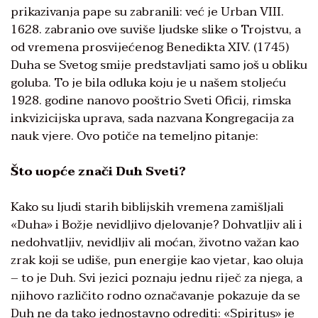
prikazivanja pape su zabranili: već je Urban VIII.
1628. zabranio ove suviše ljudske slike o Trojstvu, a
od vremena prosvijećenog Benedikta XIV. (1745)
Duha se Svetog smije predstavljati samo još u obliku
goluba. To je bila odluka koju je u našem stoljeću
1928. godine nanovo pooštrio Sveti Oficij, rimska
inkvizicijska uprava, sada nazvana Kongregacija za
nauk vjere. Ovo potiče na temeljno pitanje:
Što uopće znači Duh Sveti?
Kako su ljudi starih biblijskih vremena zamišljali
«Duha» i Božje nevidljivo djelovanje? Dohvatljiv ali i
nedohvatljiv, nevidljiv ali moćan, životno važan kao
zrak koji se udiše, pun energije kao vjetar, kao oluja
– to je Duh. Svi jezici poznaju jednu riječ za njega, a
njihovo različito rodno označavanje pokazuje da se
Duh ne da tako jednostavno odrediti: «Spiritus» je