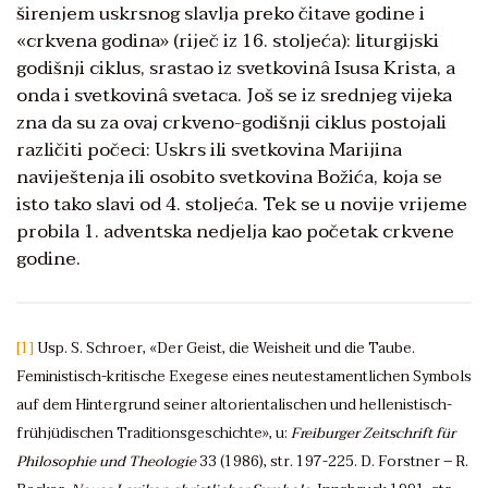
širenjem uskrsnog slavlja preko čitave godine i
«crkvena godina» (riječ iz 16. stoljeća): liturgijski
godišnji ciklus, srastao iz svetkovinâ Isusa Krista, a
onda i svetkovinâ svetaca. Još se iz srednjeg vijeka
zna da su za ovaj crkveno-godišnji ciklus postojali
različiti počeci: Uskrs ili svetkovina Marijina
naviještenja ili osobito svetkovina Božića, koja se
isto tako slavi od 4. stoljeća. Tek se u novije vrijeme
probila 1. adventska nedjelja kao početak crkvene
godine.
[1]
Usp. S. Schroer, «Der Geist, die Weisheit und die Taube.
Feministisch-kritische Exegese eines neutestamentlichen Symbols
auf dem Hintergrund seiner altorientalischen und hellenistisch-
frühjüdischen Traditionsgeschichte», u:
Freiburger Zeitschrift für
Philosophie und Theologie
33 (1986), str. 197-225. D. Forstner – R.