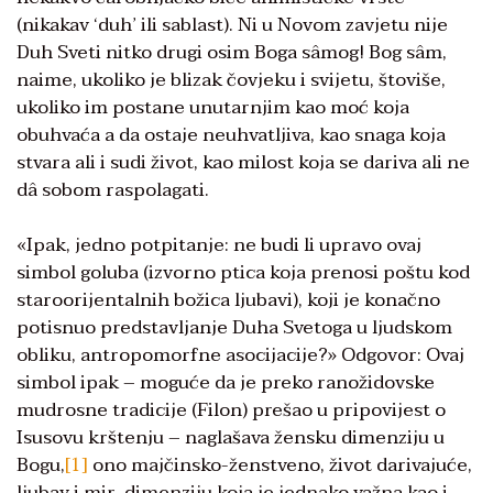
(nikakav ‘duh’ ili sablast). Ni u Novom zavjetu nije
Duh Sveti nitko drugi osim Boga sâmog! Bog sâm,
naime, ukoliko je blizak čovjeku i svijetu, štoviše,
ukoliko im postane unutarnjim kao moć koja
obuhvaća a da ostaje neuhvatljiva, kao snaga koja
stvara ali i sudi život, kao milost koja se dariva ali ne
dâ sobom raspolagati.
«Ipak, jedno potpitanje: ne budi li upravo ovaj
simbol goluba (izvorno ptica koja prenosi poštu kod
staroorijentalnih božica ljubavi), koji je konačno
potisnuo predstavljanje Duha Svetoga u ljudskom
obliku, antropomorfne asocijacije?» Odgovor: Ovaj
simbol ipak – moguće da je preko ranožidovske
mudrosne tradicije (Filon) prešao u pripovijest o
Isusovu krštenju – naglašava žensku dimenziju u
Bogu,
[1]
ono majčinsko-ženstveno, život darivajuće,
ljubav i mir, dimenziju koja je jednako važna kao i