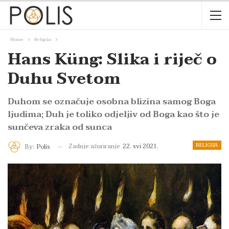
Home
Religija
Hans Küng: Slika i riječ o
Duhu Svetom
Duhom se označuje osobna blizina samog Boga
ljudima; Duh je toliko odjeljiv od Boga kao što je
sunčeva zraka od sunca
RELIGIJA
Zadnje ažuriranje
22. svi 2021.
By:
Polis