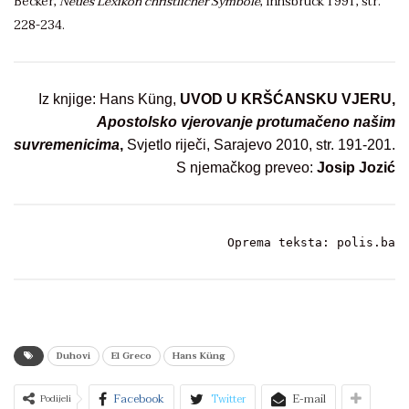
Becker,
Neues Lexikon christlicher Symbole
, Innsbruck 1991, str.
228-234.
Iz knjige: Hans Küng,
UVOD U KRŠĆANSKU VJERU,
Apostolsko vjerovanje protumačeno našim
suvremenicima
,
Svjetlo riječi, Sarajevo 2010, str. 191-201.
S njemačkog preveo:
Josip Jozić
Oprema teksta: polis.ba
Duhovi
El Greco
Hans Küng
Facebook
Twitter
E-mail
Podijeli