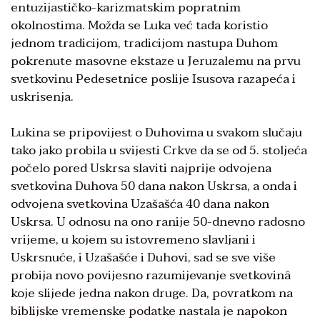
entuzijastičko-karizmatskim popratnim
okolnostima. Možda se Luka već tada koristio
jednom tradicijom, tradicijom nastupa Duhom
pokrenute masovne ekstaze u Jeruzalemu na prvu
svetkovinu Pedesetnice poslije Isusova razapeća i
uskrisenja.
Lukina se pripovijest o Duhovima u svakom slučaju
tako jako probila u svijesti Crkve da se od 5. stoljeća
počelo pored Uskrsa slaviti najprije odvojena
svetkovina Duhova 50 dana nakon Uskrsa, a onda i
odvojena svetkovina Uzašašća 40 dana nakon
Uskrsa. U odnosu na ono ranije 50-dnevno radosno
vrijeme, u kojem su istovremeno slavljani i
Uskrsnuće, i Uzašašće i Duhovi, sad se sve više
probija novo povijesno razumijevanje svetkovinâ
koje slijede jedna nakon druge. Da, povratkom na
biblijske vremenske podatke nastala je napokon