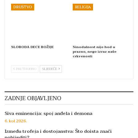
DRUŠTVO
RELIGIJA
SLOBODA DECE BOŽIJE
Sinodalnost nije hod u
prazno, nego izraz naše
crkvenosti
PRETHODNO
SLJEDEĆE
ZADNJE OBJAVLJENO
Siva eminencija: spoj anđela i demona
6. kol 2026.
Između trofeja i dostojanstva: Što doista znači
pobijediti?