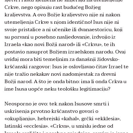
Crkve, nego opisuju rast budućeg Božjeg
kraljevstva. A ovo Božje kraljevstvo nije ni nakon
utemeljenja Crkve s njom identično! Isus nije ni
svoje pristalice a ni učenike ili dvanaestoricu, koji
su pozvani u posebno nasljedovanje, izdvojio iz
Izraela «kao novi Božji narod» ili «Crkvu», te ih
postavio nasuprot Božjem izraelskom narodu. Ovaj
uviđaj mora biti temeljnim za današnji židovsko-
kršćanski razgovor: Isus je oslovljavao čitav Izrael te
nije tražio nekakav novi nadomjestak za drevni
Božji narod. A što je onda bitno: ima li onda Crkva u
ime Isusa uopće neku teološku legitimaciju?
Neosporno je ovo: tek nakon Isusove smrti i
uskrisenja prvotno kršćanstvo govori o
«okupljanju», hebrejski «kahal», grčki «ekklesia»,
latinski «ecclesia». «Crkva», u smislu jedne od