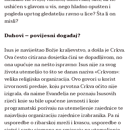
ushićen s glavom u vis, nego hladno opušten i
pogleda uprtog gledatelju ravno u lice? Šta li on
misli?
Duhovi – povijesni događaj?
Isus je naviještao Božje kraljevstvo, a došla je Crkva.
Ova često citirana dosjetka čini se dopadljivom, no
ona upućuje na nešto ispravno: Isus nije za svog
života utemeljio to što se danas naziva «Crkvom»:
velika religijska organizacija. Ovo govori u korist
izvornosti predaje, koju prvotna Crkva očito nije
izigrala, da naime Evanđelja ne poznaju Isusovih
riječi koje su bile upućene javnosti i koje
programatski pozivaju na utemeljenje zajednice te
najavljuju organizaciju zajednice izabranika. Pa ni
usporedbe o ribarskoj mreži i kvascu, usporedbe o
sjetvi i rastu sjemena ne smjeraju na utemeljenje