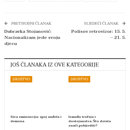
PRETHODNI ČLANAK
SLJEDEĆI ČLANAK
Dubravka Stojanović:
Polisov retrovizor: 15. 5.
Nacionalizam jede svoju
– 21. 5.
djecu
JOŠ ČLANAKA IZ OVE KATEGORIJE
DRUŠTVO
DRUŠTVO
Siva eminencija: spoj anđela i
Između trofeja i
demona
dostojanstva: Što doista
znači pobijediti?