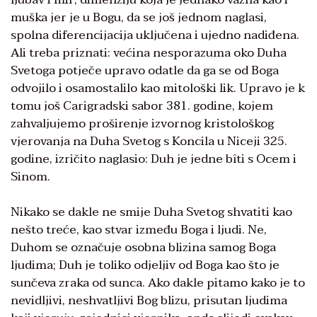
muška jer je u Bogu, da se još jednom naglasi,
spolna diferencijacija uključena i ujedno nadiđena.
Ali treba priznati: većina nesporazuma oko Duha
Svetoga potječe upravo odatle da ga se od Boga
odvojilo i osamostalilo kao mitološki lik. Upravo je k
tomu još Carigradski sabor 381. godine, kojem
zahvaljujemo proširenje izvornog kristološkog
vjerovanja na Duha Svetog s Koncila u Niceji 325.
godine, izričito naglasio: Duh je jedne bîti s Ocem i
Sinom.
Nikako se dakle ne smije Duha Svetog shvatiti kao
nešto treće, kao stvar između Boga i ljudi. Ne,
Duhom se označuje osobna blizina samog Boga
ljudima; Duh je toliko odjeljiv od Boga kao što je
sunčeva zraka od sunca. Ako dakle pitamo kako je to
nevidljivi, neshvatljivi Bog blizu, prisutan ljudima