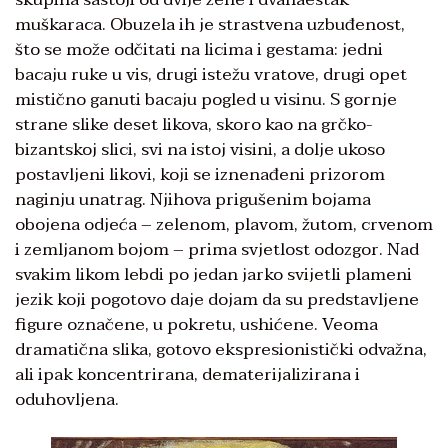
muškaraca. Obuzela ih je strastvena uzbuđenost,
što se može odčitati na licima i gestama: jedni
bacaju ruke u vis, drugi istežu vratove, drugi opet
mistično ganuti bacaju pogled u visinu. S gornje
strane slike deset likova, skoro kao na grčko-
bizantskoj slici, svi na istoj visini, a dolje ukoso
postavljeni likovi, koji se iznenađeni prizorom
naginju unatrag. Njihova prigušenim bojama
obojena odjeća – zelenom, plavom, žutom, crvenom
i zemljanom bojom – prima svjetlost odozgor. Nad
svakim likom lebdi po jedan jarko svijetli plameni
jezik koji pogotovo daje dojam da su predstavljene
figure označene, u pokretu, ushićene. Veoma
dramatična slika, gotovo ekspresionistički odvažna,
ali ipak koncentrirana, dematerijalizirana i
oduhovljena.