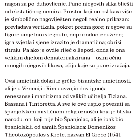
nagon za po-duhovljenje. Puno njegovih slika blješti
od ekstatičnog nemira. Prostor koji on oslikava više
je simbolično nagoviješten negoli realno prikazan:
prevladava vertikala, pokret prema gore; njegove su
figure umjetno istegnute, neprirodno izdužene;
igra svjetla i sjene izrazito je dramatična; obrisi
titraju. Pa ako je ovdje riječ o ljepoti, onda je ona
velikim dijelom dematerijalizirana – osim očiju
mnogih njegovih likova, očiju koje su pune izražaja.
Ovaj umjetnik dolazi iz grčko-bizantske umjetnosti,
ali je u Veneciji i Rimu usvojio dostignuća
renesanse i manirizma od velikih učitelja Tiziana,
Bassana i Tintoretta. A sve je ovo uspio povezati sa
španjolskom mističnom religioznošću koja je bliska
narodu, on, koji nije bio Španjolac, ali je ipak bio
španjolskiji od samih Španjolaca: Domenikos
Theotokópoulos s Krete, nazvan El Greco (1541-