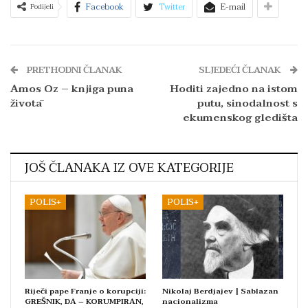
Facebook
Twitter
E-mail
Podijeli
PRETHODNI ČLANAK
SLJEDEĆI ČLANAK
Amos Oz – knjiga puna
Hoditi zajedno na istom
životā
putu, sinodalnost s
ekumenskog gledišta
JOŠ ČLANAKA IZ OVE KATEGORIJE
POLIS+
POLIS+
Riječi pape Franje o korupciji:
Nikolaj Berdjajev | Sablazan
GREŠNIK, DA – KORUMPIRAN,
nacionalizma