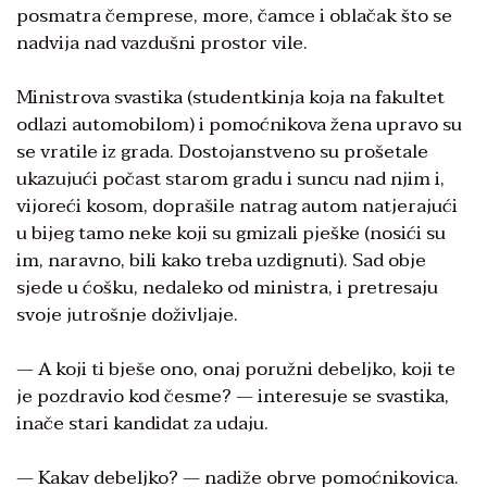
posmatra čemprese, more, čamce i oblačak što se
nadvija nad vazdušni prostor vile.
Ministrova svastika (studentkinja koja na fakultet
odlazi automobilom) i pomoćnikova žena upravo su
se vratile iz grada. Dostojanstveno su prošetale
ukazujući počast starom gradu i suncu nad njim i,
vijoreći kosom, doprašile natrag autom natjerajući
u bijeg tamo neke koji su gmizali pješke (nosići su
im, naravno, bili kako treba uzdignuti). Sad obje
sjede u ćošku, nedaleko od ministra, i pretresaju
svoje jutrošnje doživljaje.
— A koji ti bješe ono, onaj poružni debeljko, koji te
je pozdravio kod česme? — interesuje se svastika,
inače stari kandidat za udaju.
— Kakav debeljko? — nadiže obrve pomoćnikovica.