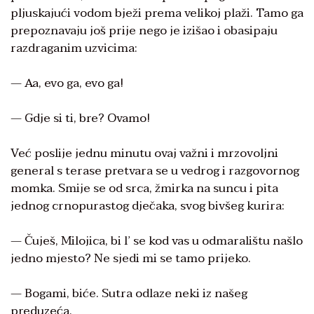
pljuskajući vodom bježi prema velikoj plaži. Tamo ga
prepoznavaju još prije nego je izišao i obasipaju
razdraganim uzvicima:
— Aa, evo ga, evo ga!
— Gdje si ti, bre? Ovamo!
Već poslije jednu minutu ovaj važni i mrzovoljni
general s terase pretvara se u vedrog i razgovornog
momka. Smije se od srca, žmirka na suncu i pita
jednog crnopurastog dječaka, svog bivšeg kurira:
— Čuješ, Milojica, bi l’ se kod vas u odmaralištu našlo
jedno mjesto? Ne sjedi mi se tamo prijeko.
— Bogami, biće. Sutra odlaze neki iz našeg
preduzeća.