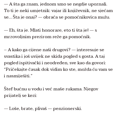
— A šta ga znam, jednom smo se negdje upoznali.
To ti je neki umjetnik: vajar ili književnik, ne sjećam
se… Šta je onaj? — obraća se pomoćnikovica mužu.
— Eh, šta je. Mlati honorare, eto ti šta je! — s
mrzovoljnim prezirom reže ga pomoćnik.
– A kako ga cijene naši drugovi? — interesuje se
svastika i još uvijek ne skida pogled s gosta. A taj
pogled ispitivački i neodređen, sve kao da govori:
“Pričekajte časak dok vidim ko ste, možda ću vam se
i nasmiješiti.”
Štef bućnu u vodu i već maše rukama. Njegov
prijatelj se kezi:
— Loše, brate, plivaš — penzionerski.