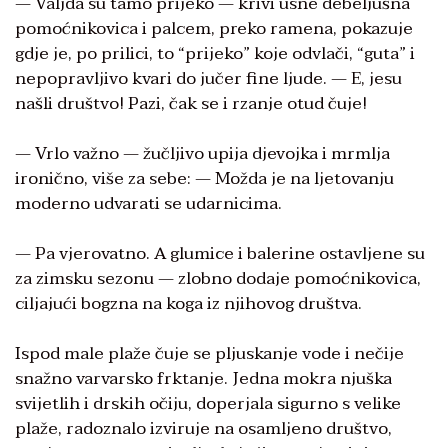
— Valjda su tamo prijeko — krivi usne debeljušna
pomoćnikovica i palcem, preko ramena, pokazuje
gdje je, po prilici, to “prijeko” koje odvlači, “guta” i
nepopravljivo kvari do jučer fine ljude. — E, jesu
našli društvo! Pazi, čak se i rzanje otud čuje!
— Vrlo važno — žučljivo upija djevojka i mrmlja
ironično, više za sebe: — Možda je na ljetovanju
moderno udvarati se udarnicima.
— Pa vjerovatno. A glumice i balerine ostavljene su
za zimsku sezonu — zlobno dodaje pomoćnikovica,
ciljajući bogzna na koga iz njihovog društva.
Ispod male plaže čuje se pljuskanje vode i nečije
snažno varvarsko frktanje. Jedna mokra njuška
svijetlih i drskih očiju, doperjala sigurno s velike
plaže, radoznalo izviruje na osamljeno društvo,