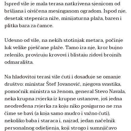
Ispred vile je mala terasa natkrivena sjenicom od
bršljana i oivičena mesinganom ogradom. Ispod nje,
desetak stepenica niže, minijaturna plaža, bazen i
plitka baza za čamce.
Udesno od vile, na nekih stotinjak metara, počinje
luk velike pješčane plaže. Tamo iza nje, kroz bujno
zelenilo, proviruju krovovi i blistaju zidovi brojnih
odmarališta.
Na hladovitoj terasi vile ćuti i dosađuje se omanje
društvo: ministar Štef Jovanović, njegova svastika,
pomoćnik ministra sa ženom, general Stevo Navala,
neka krupna zvjerka iz krupne ustanove, još jedna
neodređena zvjerka za koju niko posigurno ne zna
čime se bavi (a koja samo mudro i važno ćuti),
nekoliko baba i staraca i, najzad, jedan načelnik
personalnog odjeljenja, koji strogo i sumnjičavo