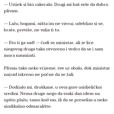
— Uvijek si bio zakeralo. Drugi mi baš vele da dobro
plivam.
— Lažu, bogami, ništa im ne vjeruj, udebljao si se,
brate, previše, ne valja ti to.
— Eto ti ga sad! — čudi se ministar, ali je lice
njegovog druga tako otvoreno i vedro da se i sam
mora nasmijati.
Plivaju tako neko vrijeme, sve uz obalu, dok ministar
najzad iskreno ne počne da se žali:
— Dodijalo mi, druškane, u ovoj gore usidjeličkoj
sredini. Nema druge nego da svaki dan idem na
opštu plažu, tamo kod vas, ili da se preselim u neko
sindikalno odmaralište.