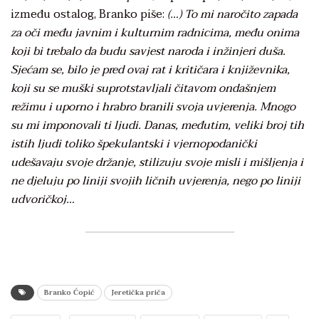
između ostalog, Branko piše:
(…) To mi naročito zapada
za oči među javnim i kulturnim radnicima, među onima
koji bi trebalo da budu savjest naroda i inžinjeri duša.
Sjećam se, bilo je pred ovaj rat i kritičara i književnika,
koji su se muški suprotstavljali čitavom ondašnjem
režimu i uporno i hrabro branili svoja uvjerenja. Mnogo
su mi imponovali ti ljudi. Danas, međutim, veliki broj tih
istih ljudi toliko špekulantski i vjernopodanički
udešavaju svoje držanje, stilizuju svoje misli i mišljenja i
ne djeluju po liniji svojih ličnih uvjerenja, nego po liniji
udvoričkoj…
Branko Ćopić
Jeretička priča