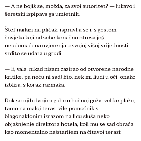
— A ne bojiš se, možda, za svoj autoritet? — lukavo i
šeretski ispipava ga umjetnik.
Štef nailazi na plićak, ispravlja se i, s gestom
čovjeka koji od sebe konačno otresa još
neudomaćena uvjerenja o svojoj višoj vrijednosti,
srdito se udara u grudi:
— E, vala, nikad nisam zazirao od otvorene narodne
kritike, pa neću ni sad! Eto, nek mi ljudi u oči, onako
izbliza, s korak razmaka.
Dok se njih dvojica gube u bučnoj gužvi velike plaže,
tamo na maloj terasi vile pomoćnik s
blagonaklonim izrazom na licu sluša neko
objašnjenje direktora hotela, koji mu se sad obraća
kao momentalno najstarijem na čitavoj terasi: