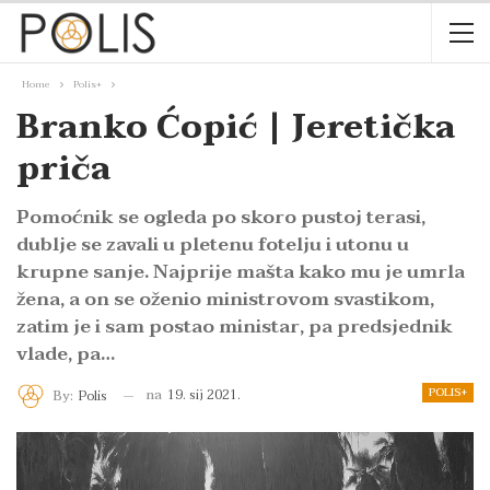
Home
Polis+
Branko Ćopić | Jeretička
priča
Pomoćnik se ogleda po skoro pustoj terasi,
dublje se zavali u pletenu fotelju i utonu u
krupne sanje. Najprije mašta kako mu je umrla
žena, a on se oženio ministrovom svastikom,
zatim je i sam postao ministar, pa predsjednik
vlade, pa…
POLIS+
na
19. sij 2021.
By:
Polis