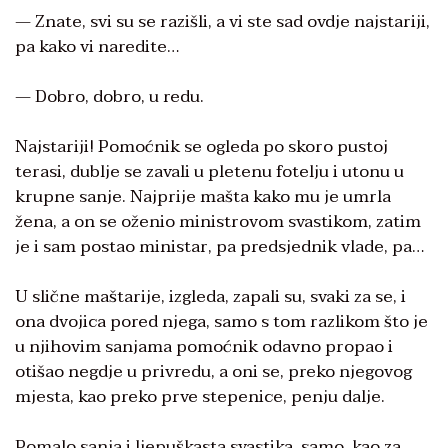
— Znate, svi su se razišli, a vi ste sad ovdje najstariji,
pa kako vi naredite…
— Dobro, dobro, u redu.
Najstariji! Pomoćnik se ogleda po skoro pustoj
terasi, dublje se zavali u pletenu fotelju i utonu u
krupne sanje. Najprije mašta kako mu je umrla
žena, a on se oženio ministrovom svastikom, zatim
je i sam postao ministar, pa predsjednik vlade, pa…
U slične maštarije, izgleda, zapali su, svaki za se, i
ona dvojica pored njega, samo s tom razlikom što je
u njihovim sanjama pomoćnik odavno propao i
otišao negdje u privredu, a oni se, preko njegovog
mjesta, kao preko prve stepenice, penju dalje.
Pomalo sanja i ljepuškasta svastika, samo, kao za