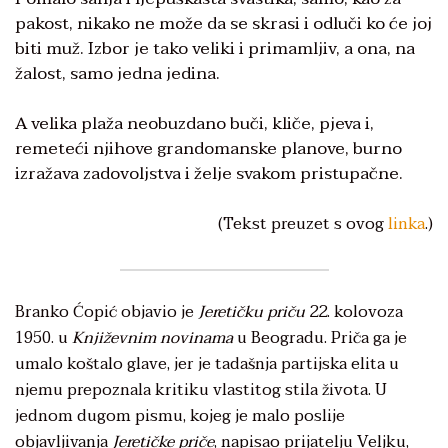
pakost, nikako ne može da se skrasi i odluči ko će joj
biti muž. Izbor je tako veliki i primamljiv, a ona, na
žalost, samo jedna jedina.
A velika plaža neobuzdano buči, kliče, pjeva i,
remeteći njihove grandomanske planove, burno
izražava zadovoljstva i želje svakom pristupačne.
(Tekst preuzet s ovog
linka
.)
Branko Ćopić objavio je
Jeretičku priču
22. kolovoza
1950. u
Književnim novinama
u Beogradu. Priča ga je
umalo koštalo glave, jer je tadašnja partijska elita u
njemu prepoznala kritiku vlastitog stila života. U
jednom dugom pismu, kojeg je malo poslije
objavljivanja
Jeretičke priče
, napisao prijatelju Veljku,