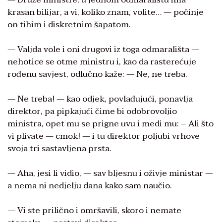
krasan bilijar, a vi, koliko znam, volite… — počinje
on tihim i diskretnim šapatom.
— Valjda vole i oni drugovi iz toga odmarališta —
nehotice se otme ministru i, kao da rasterećuje
rođenu savjest, odlučno kaže: — Ne, ne treba.
— Ne treba! — kao odjek, povlađujući, ponavlja
direktor, pa pipkajući čime bi odobrovoljio
ministra, opet mu se prigne uvu i medi mu: – Ali što
vi plivate — cmok! — i tu direktor poljubi vrhove
svoja tri sastavljena prsta.
— Aha, jesi li vidio, — sav bljesnu i oživje ministar —
a nema ni nedjelju dana kako sam naučio.
— Vi ste prilično i omršavili, skoro i nemate