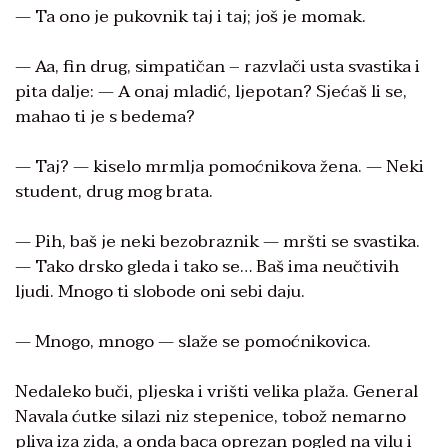
— Ta ono je pukovnik taj i taj; još je momak.
— Aa, fin drug, simpatičan – razvlači usta svastika i
pita dalje: — A onaj mladić, ljepotan? Sjećaš li se,
mahao ti je s bedema?
— Taj? — kiselo mrmlja pomoćnikova žena. — Neki
student, drug mog brata.
— Pih, baš je neki bezobraznik — mršti se svastika.
— Tako drsko gleda i tako se… Baš ima neučtivih
ljudi. Mnogo ti slobode oni sebi daju.
— Mnogo, mnogo — slaže se pomoćnikovica.
Nedaleko buči, pljeska i vrišti velika plaža. General
Navala ćutke silazi niz stepenice, tobož nemarno
pliva iza zida, a onda baca oprezan pogled na vilu i