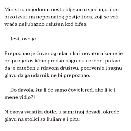
Ministru odjednom nešto bljesne u sjećanju, i on
brzo izviri na nepoznatog postjetioca, koji se već
vraća neljubazno uslužen kod bifea.
— Jest, ovo je.
Prepoznao je čuvenog udarnika i novatora kome je
on proljetos lično predao nagradu i orden, pa kao
da je zatečen u rđavom društvu, pocrvenje i sagnu
glavu da ga udarnik ne bi prepoznao.
— Do đavola, šta li će samo čovjek reći ako li je i
mene vidio?!
Njegova svastika dotle, u samrtnoj dosadi, okreće
glavu na stolici za ljuljanje i pita: