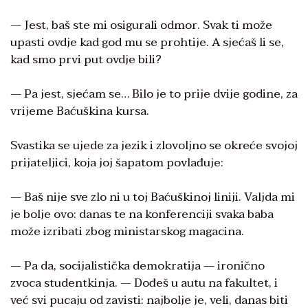
— Jest, baš ste mi osigurali odmor. Svak ti može
upasti ovdje kad god mu se prohtije. A sjećaš li se,
kad smo prvi put ovdje bili?
— Pa jest, sjećam se… Bilo je to prije dvije godine, za
vrijeme Baćuškina kursa.
Svastika se ujede za jezik i zlovoljno se okreće svojoj
prijateljici, koja joj šapatom povlađuje:
— Baš nije sve zlo ni u toj Baćuškinoj liniji. Valjda mi
je bolje ovo: danas te na konferenciji svaka baba
može izribati zbog ministarskog magacina.
— Pa da, socijalistička demokratija — ironično
zvoca studentkinja. — Dođeš u autu na fakultet, i
već svi pucaju od zavisti: najbolje je, veli, danas biti