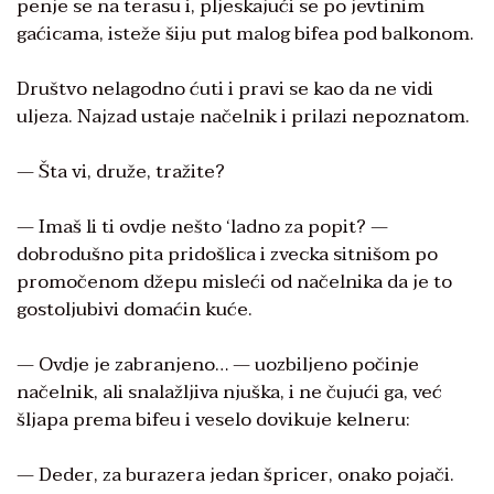
penje se na terasu i, pljeskajući se po jevtinim
gaćicama, isteže šiju put malog bifea pod balkonom.
Društvo nelagodno ćuti i pravi se kao da ne vidi
uljeza. Najzad ustaje načelnik i prilazi nepoznatom.
— Šta vi, druže, tražite?
— Imaš li ti ovdje nešto ‘ladno za popit? —
dobrodušno pita pridošlica i zvecka sitnišom po
promočenom džepu misleći od načelnika da je to
gostoljubivi domaćin kuće.
— Ovdje je zabranjeno… — uozbiljeno počinje
načelnik, ali snalažljiva njuška, i ne čujući ga, već
šljapa prema bifeu i veselo dovikuje kelneru:
— Deder, za burazera jedan špricer, onako pojači.