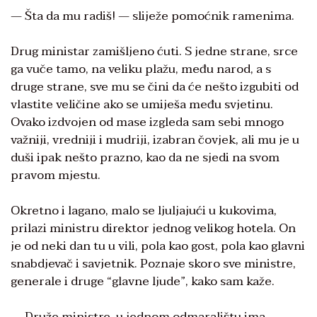
— Šta da mu radiš! — sliježe pomoćnik ramenima.
Drug ministar zamišljeno ćuti. S jedne strane, srce
ga vuče tamo, na veliku plažu, među narod, a s
druge strane, sve mu se čini da će nešto izgubiti od
vlastite veličine ako se umiješa među svjetinu.
Ovako izdvojen od mase izgleda sam sebi mnogo
važniji, vredniji i mudriji, izabran čovjek, ali mu je u
duši ipak nešto prazno, kao da ne sjedi na svom
pravom mjestu.
Okretno i lagano, malo se ljuljajući u kukovima,
prilazi ministru direktor jednog velikog hotela. On
je od neki dan tu u vili, pola kao gost, pola kao glavni
snabdjevač i savjetnik. Poznaje skoro sve ministre,
generale i druge “glavne ljude”, kako sam kaže.
— Druže ministre, u jednom odmaralištu ima