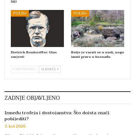
NE!
POLIS+
POLIS+
Dietrich Bonhoeffer: Glas
Bolje je varati se u nadi, nego
savjesti
imati pravo u beznađu
PRETHODNO
SLJEDEĆE
ZADNJE OBJAVLJENO
Između trofeja i dostojanstva: Što doista znači
pobijediti?
3. kol 2026.