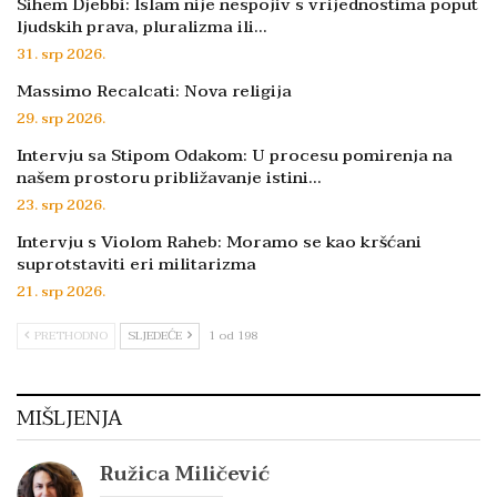
Sihem Djebbi: Islam nije nespojiv s vrijednostima poput
ljudskih prava, pluralizma ili…
31. srp 2026.
Massimo Recalcati: Nova religija
29. srp 2026.
Intervju sa Stipom Odakom: U procesu pomirenja na
našem prostoru približavanje istini…
23. srp 2026.
Intervju s Violom Raheb: Moramo se kao kršćani
suprotstaviti eri militarizma
21. srp 2026.
PRETHODNO
SLJEDEĆE
1 od 198
MIŠLJENJA
Ružica Miličević