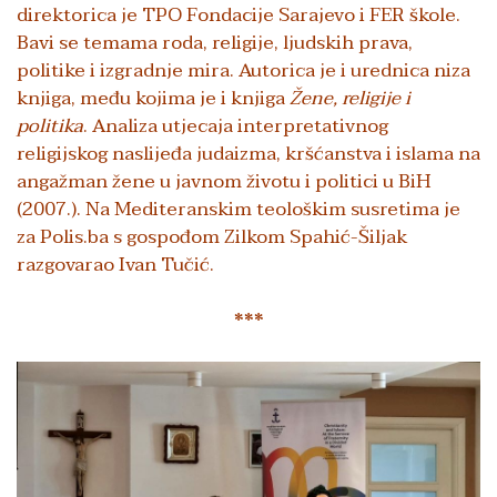
direktorica je TPO Fondacije Sarajevo i FER škole.
Bavi se temama roda, religije, ljudskih prava,
politike i izgradnje mira. Autorica je i urednica niza
knjiga, među kojima je i knjiga
Žene, religije i
politika
. Analiza utjecaja interpretativnog
religijskog naslijeđa judaizma, kršćanstva i islama na
angažman žene u javnom životu i politici u BiH
(2007.). Na Mediteranskim teološkim susretima je
za Polis.ba s gospođom Zilkom Spahić-Šiljak
razgovarao Ivan Tučić.
***