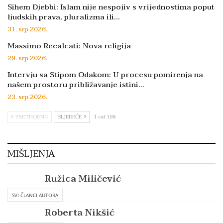
Sihem Djebbi: Islam nije nespojiv s vrijednostima poput
ljudskih prava, pluralizma ili…
31. srp 2026.
Massimo Recalcati: Nova religija
29. srp 2026.
Intervju sa Stipom Odakom: U procesu pomirenja na
našem prostoru približavanje istini…
23. srp 2026.
PRETHODNO
SLJEDEĆE
1 od 198
MIŠLJENJA
Ružica Miličević
SVI ČLANCI AUTORA
Roberta Nikšić