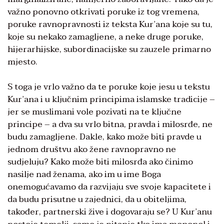
važno ponovno otkrivati poruke iz tog vremena,
poruke ravnopravnosti iz teksta Kur’ana koje su tu,
koje su nekako zamagljene, a neke druge poruke,
hijerarhijske, subordinacijske su zauzele primarno
mjesto.
S toga je vrlo važno da te poruke koje jesu u tekstu
Kur’ana i u ključnim principima islamske tradicije –
jer se muslimani vole pozivati na te ključne
principe – a dva su vrlo bitna, pravda i milosrđe, ne
budu zamagljene. Dakle, kako može biti pravde u
jednom društvu ako žene ravnopravno ne
sudjeluju? Kako može biti milosrđa ako činimo
nasilje nad ženama, ako im u ime Boga
onemogućavamo da razvijaju sve svoje kapacitete i
da budu prisutne u zajednici, da u obiteljima,
također, partnerski žive i dogovaraju se? U Kur’anu