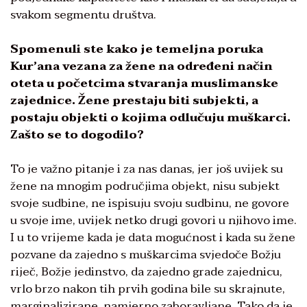
svakom segmentu društva.
Spomenuli ste kako je temeljna poruka
Kur’ana vezana za žene na određeni način
oteta u početcima stvaranja muslimanske
zajednice. Žene prestaju biti subjekti, a
postaju objekti o kojima odlučuju muškarci.
Zašto se to dogodilo?
To je važno pitanje i za nas danas, jer još uvijek su
žene na mnogim područjima objekt, nisu subjekt
svoje sudbine, ne ispisuju svoju sudbinu, ne govore
u svoje ime, uvijek netko drugi govori u njihovo ime.
I u to vrijeme kada je data mogućnost i kada su žene
pozvane da zajedno s muškarcima svjedoče Božju
riječ, Božje jedinstvo, da zajedno grade zajednicu,
vrlo brzo nakon tih prvih godina bile su skrajnute,
marginalizirane, namjerno zaboravljane. Tako da je