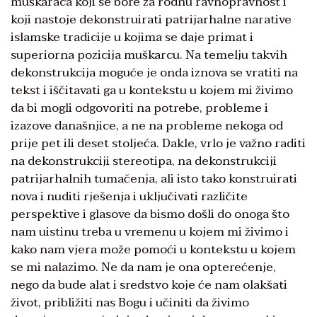
muškaraca koji se bore za rodnu ravnopravnost i
koji nastoje dekonstruirati patrijarhalne narative
islamske tradicije u kojima se daje primat i
superiorna pozicija muškarcu. Na temelju takvih
dekonstrukcija moguće je onda iznova se vratiti na
tekst i iščitavati ga u kontekstu u kojem mi živimo
da bi mogli odgovoriti na potrebe, probleme i
izazove današnjice, a ne na probleme nekoga od
prije pet ili deset stoljeća. Dakle, vrlo je važno raditi
na dekonstrukciji stereotipa, na dekonstrukciji
patrijarhalnih tumačenja, ali isto tako konstruirati
nova i nuditi rješenja i uključivati različite
perspektive i glasove da bismo došli do onoga što
nam uistinu treba u vremenu u kojem mi živimo i
kako nam vjera može pomoći u kontekstu u kojem
se mi nalazimo. Ne da nam je ona opterećenje,
nego da bude alat i sredstvo koje će nam olakšati
život, približiti nas Bogu i učiniti da živimo