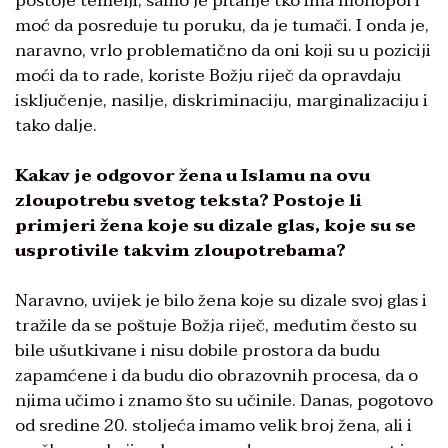
postoje temelji, samo je pitanje tko ima monopol i
moć da posreduje tu poruku, da je tumači. I onda je,
naravno, vrlo problematično da oni koji su u poziciji
moći da to rade, koriste Božju riječ da opravdaju
isključenje, nasilje, diskriminaciju, marginalizaciju i
tako dalje.
Kakav je odgovor žena u Islamu na ovu
zloupotrebu svetog teksta? Postoje li
primjeri žena koje su dizale glas, koje su se
usprotivile takvim zloupotrebama?
Naravno, uvijek je bilo žena koje su dizale svoj glas i
tražile da se poštuje Božja riječ, međutim često su
bile ušutkivane i nisu dobile prostora da budu
zapamćene i da budu dio obrazovnih procesa, da o
njima učimo i znamo što su učinile. Danas, pogotovo
od sredine 20. stoljeća imamo velik broj žena, ali i