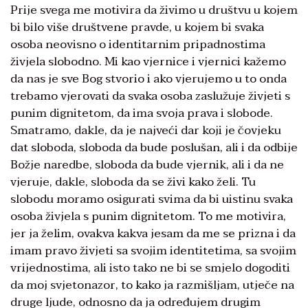
Prije svega me motivira da živimo u društvu u kojem
bi bilo više društvene pravde, u kojem bi svaka
osoba neovisno o identitarnim pripadnostima
živjela slobodno. Mi kao vjernice i vjernici kažemo
da nas je sve Bog stvorio i ako vjerujemo u to onda
trebamo vjerovati da svaka osoba zaslužuje živjeti s
punim dignitetom, da ima svoja prava i slobode.
Smatramo, dakle, da je najveći dar koji je čovjeku
dat sloboda, sloboda da bude poslušan, ali i da odbije
Božje naredbe, sloboda da bude vjernik, ali i da ne
vjeruje, dakle, sloboda da se živi kako želi. Tu
slobodu moramo osigurati svima da bi uistinu svaka
osoba živjela s punim dignitetom. To me motivira,
jer ja želim, ovakva kakva jesam da me se prizna i da
imam pravo živjeti sa svojim identitetima, sa svojim
vrijednostima, ali isto tako ne bi se smjelo dogoditi
da moj svjetonazor, to kako ja razmišljam, utječe na
druge ljude, odnosno da ja određujem drugim