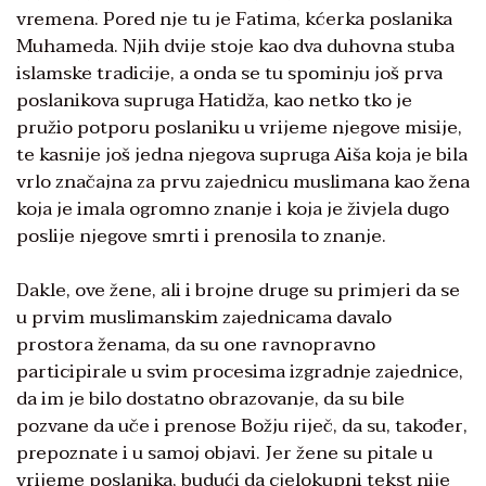
vremena. Pored nje tu je Fatima, kćerka poslanika
Muhameda. Njih dvije stoje kao dva duhovna stuba
islamske tradicije, a onda se tu spominju još prva
poslanikova supruga Hatidža, kao netko tko je
pružio potporu poslaniku u vrijeme njegove misije,
te kasnije još jedna njegova supruga Aiša koja je bila
vrlo značajna za prvu zajednicu muslimana kao žena
koja je imala ogromno znanje i koja je živjela dugo
poslije njegove smrti i prenosila to znanje.
Dakle, ove žene, ali i brojne druge su primjeri da se
u prvim muslimanskim zajednicama davalo
prostora ženama, da su one ravnopravno
participirale u svim procesima izgradnje zajednice,
da im je bilo dostatno obrazovanje, da su bile
pozvane da uče i prenose Božju riječ, da su, također,
prepoznate i u samoj objavi. Jer žene su pitale u
vrijeme poslanika, budući da cjelokupni tekst nije