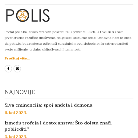
Portal polis.ba je web-stranica pokrenuta u prosincu 2020. U fokusu su nam
prvenstveno različite društvene, religijske i kulturne teme. Osnovna nam je ideja
da polis.ba bude mjesto gdje naši suradnici mogu slobodno i kreativno iznijeti
svoje mišljenje, u duhu uključivosti i humanosti.
Pročitaj više...
NAJNOVIJE
Siva eminencija: spoj anđela i demona
6. kol 2026.
Između trofeja i dostojanstva: Što doista znači
pobijediti?
3. kol 2026.