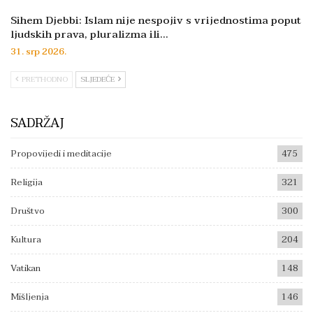
Sihem Djebbi: Islam nije nespojiv s vrijednostima poput
ljudskih prava, pluralizma ili…
31. srp 2026.
PRETHODNO
SLJEDEĆE
SADRŽAJ
Propovijedi i meditacije
475
Religija
321
Društvo
300
Kultura
204
Vatikan
148
Mišljenja
146