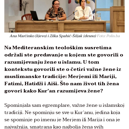
Ana Marčinko (lijevo) i Zilka Spahić-Šiljak (desno)
Foto: Polis.ba
Na Mediteranskim teološkim susretima
održali ste predavanje u kojem ste govorili o
razumijevanju žene u islamu. U tom
kontekstu govorili ste o četiri važne žene iz
muslimanske tradicije: Merjemi ili Mariji,
Fatimi, Hatidži i Aiši. Što nam život tih žena
govori kako Kur’an razumijeva žene?
Spominjala sam egzemplare, važne žene u islamskoj
tradiciji. Ne spominju se sve u Kur’anu, jedina koja
se spominje po imenu je Merjem ili Marija i ona je
najvažnija, smatrana kao najbolja žena svih