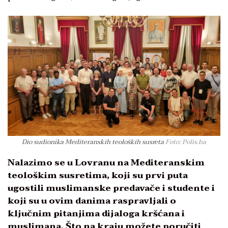
Dio sudionika Mediteranskih teoloških susreta
Foto: Polis.ba
Nalazimo se u Lovranu na Mediteranskim
teološkim susretima, koji su prvi puta
ugostili muslimanske predavače i studente i
koji su u ovim danima raspravljali o
ključnim pitanjima dijaloga kršćana i
muslimana. Što na kraju možete poručiti