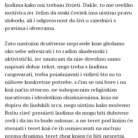
ljudima kako oni trebaju živjeti. Dakle, to me uveliko
motivira jer želim da svaki čovjek ima uistinu pravu
slobodu, ali i odgovornost da živi u zajednici s
pravima i obvezama.
Zato nastojim društvene nepravde koje gledamo
oko sebe adresirati i to radim akademski i
aktivistički, jer smatram da nije dovoljno samo
napisati dobar tekst, nego treba s ljudima
razgovarati, treba pojašnjavati i vidjeti što su to
njihove konkretne potrebe, s čim se oni bore i na
koji način stvarno, ne suhoparnim religijskim
narativom i ideološkim objašnjenjima, koja ne
dopiru do ljudskih srca, nego uistinu kako možemo
Božju riječ prenijeti ljudima da mogu biti duhovno
zreli i da im to bude oslonac, a ne teret pod kojim će
stenjati i teret koji će ih usmjeravati na mržnju
prema drugima, teret zbog kojeg će biti nesretni.