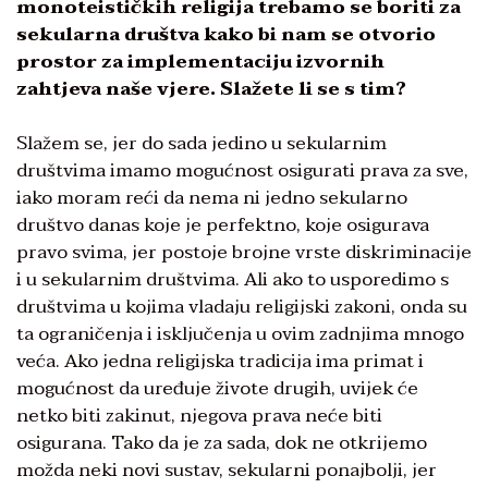
monoteističkih religija trebamo se boriti za
sekularna društva kako bi nam se otvorio
prostor za implementaciju izvornih
zahtjeva naše vjere. Slažete li se s tim?
Slažem se, jer do sada jedino u sekularnim
društvima imamo mogućnost osigurati prava za sve,
iako moram reći da nema ni jedno sekularno
društvo danas koje je perfektno, koje osigurava
pravo svima, jer postoje brojne vrste diskriminacije
i u sekularnim društvima. Ali ako to usporedimo s
društvima u kojima vladaju religijski zakoni, onda su
ta ograničenja i isključenja u ovim zadnjima mnogo
veća. Ako jedna religijska tradicija ima primat i
mogućnost da uređuje živote drugih, uvijek će
netko biti zakinut, njegova prava neće biti
osigurana. Tako da je za sada, dok ne otkrijemo
možda neki novi sustav, sekularni ponajbolji, jer