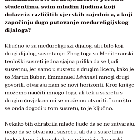
studentima, svim mladim ljudima koji
dolaze iz različitih vjerskih zajednica, a koji
započinju dugo putovanje međureligijskog
dijaloga?
Ključno je za međureligijski dijalog, ali i bilo koji
drugi dijalog, susretanje. Zbog toga su Mediteranski
teološki susreti jedna sjajna prilika da se ljudi
susretnu, jer samo u susretu s drugim licem, kako je
to Martin Buber, Emmanuel
Lévinas
i mnogi drugi
govorili, otvaraju nam se novi horizonti. Kroz knjige
možemo naučiti mnogo toga, ali tek u susretu s
drugim čovjekom mi se možemo otvoriti. I ono što
se onda dogodi u tom susretu, to je ključno.
Nekako bih ohrabrila mlade ljude da se ne zatvaraju,
nego da se otvaraju i susreću, ali da u susretima
budu iskreni i dozvole da se mijenjaju. Jer svaki