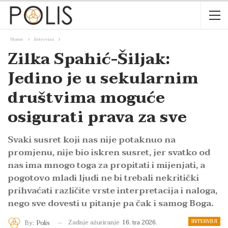
Home
Intervjui
Zilka Spahić-Šiljak:
Jedino je u sekularnim
društvima moguće
osigurati prava za sve
Svaki susret koji nas nije potaknuo na
promjenu, nije bio iskren susret, jer svatko od
nas ima mnogo toga za propitati i mijenjati, a
pogotovo mladi ljudi ne bi trebali nekritički
prihvaćati različite vrste interpretacija i naloga,
nego sve dovesti u pitanje pa čak i samog Boga.
INTERVJUI
Zadnje ažuriranje
16. tra 2026.
By:
Polis