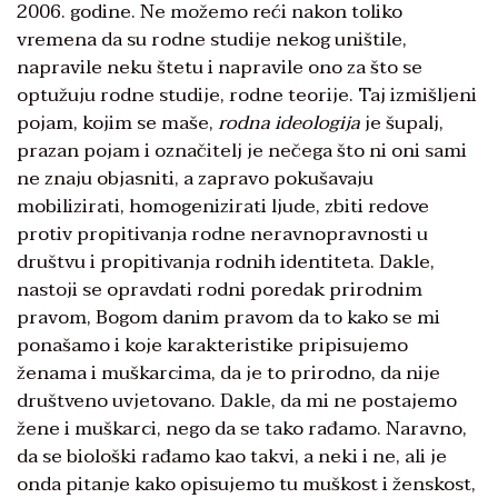
2006. godine. Ne možemo reći nakon toliko
vremena da su rodne studije nekog uništile,
napravile neku štetu i napravile ono za što se
optužuju rodne studije, rodne teorije. Taj izmišljeni
pojam, kojim se maše,
rodna ideologija
je šupalj,
prazan pojam i označitelj je nečega što ni oni sami
ne znaju objasniti, a zapravo pokušavaju
mobilizirati, homogenizirati ljude, zbiti redove
protiv propitivanja rodne neravnopravnosti u
društvu i propitivanja rodnih identiteta. Dakle,
nastoji se opravdati rodni poredak prirodnim
pravom, Bogom danim pravom da to kako se mi
ponašamo i koje karakteristike pripisujemo
ženama i muškarcima, da je to prirodno, da nije
društveno uvjetovano. Dakle, da mi ne postajemo
žene i muškarci, nego da se tako rađamo. Naravno,
da se biološki rađamo kao takvi, a neki i ne, ali je
onda pitanje kako opisujemo tu muškost i ženskost,