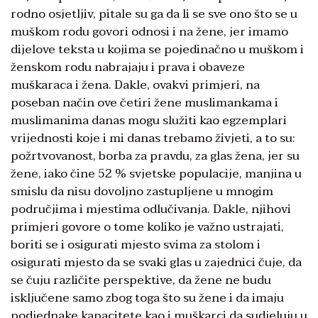
rodno osjetljiv, pitale su ga da li se sve ono što se u
muškom rodu govori odnosi i na žene, jer imamo
dijelove teksta u kojima se pojedinačno u muškom i
ženskom rodu nabrajaju i prava i obaveze
muškaraca i žena. Dakle, ovakvi primjeri, na
poseban način ove četiri žene muslimankama i
muslimanima danas mogu služiti kao egzemplari
vrijednosti koje i mi danas trebamo živjeti, a to su:
požrtvovanost, borba za pravdu, za glas žena, jer su
žene, iako čine 52 % svjetske populacije, manjina u
smislu da nisu dovoljno zastupljene u mnogim
područjima i mjestima odlučivanja. Dakle, njihovi
primjeri govore o tome koliko je važno ustrajati,
boriti se i osigurati mjesto svima za stolom i
osigurati mjesto da se svaki glas u zajednici čuje, da
se čuju različite perspektive, da žene ne budu
isključene samo zbog toga što su žene i da imaju
podjednake kapacitete kao i muškarci da sudjeluju u