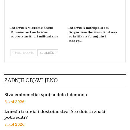
Intervju s Violom Raheb:
Intervju s mitropolitom
Moramo se kao kršćani
Grigorijem Durićem: Kod nas
suprotstaviti eri militarizma
se kritika zabranjuje i
strogo…
PRETHODNO
SLJEDEĆE
ZADNJE OBJAVLJENO
Siva eminencija: spoj anđela i demona
6. kol 2026.
Između trofeja i dostojanstva: Što doista znači
pobijediti?
3. kol 2026.