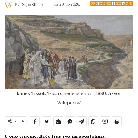
PROPOVIJEDI I MEDITACIJE
na
20. lip 2026.
By:
Stipo Kljajić
James Tissot, 'Isusa slijede učenici', 1890. /izvor:
Wikipedia/
Podijeli
U ono vrijeme: Reče Isus svojim apostolima: