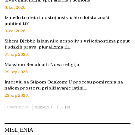
Siva eminencija: spoj anđela i demona
6. kol 2026.
Između trofeja i dostojanstva: Što doista znači
pobijediti?
3. kol 2026.
Sihem Djebbi: Islam nije nespojiv s vrijednostima poput
ljudskih prava, pluralizma ili…
31. srp 2026.
Massimo Recalcati: Nova religija
29. srp 2026.
Intervju sa Stipom Odakom: U procesu pomirenja na
našem prostoru približavanje istini…
23. srp 2026.
PRETHODNO
SLJEDEĆE
1 od 198
MIŠLJENJA