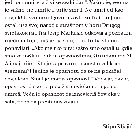
jednom umire, a živi se svaki dan“. Važno je, veoma
je važno, ne umrijeti prije smrti. Ne umrijeti kao
čovjek! U svome odgovoru zašto su fratri u Jajcu
ostali uza svoj narod u strašnom vihoru Drugog
svjetskog rat, fra Josip Markušić odgovara poznatim
riječima koje, mišljenja sam, ipak treba stalno
ponavljati: „Ako me tko pita: zašto smo ostali tu gdje
smo se našli u tolikim opasnostima, što imam reći?!
Ali najprije – šta je zapravo opasnost u velikom
vremenu?! Jedina je opasnost, da se ne pokažeš
čovjekom. Smrt je manja opasnost.“ Veća je, dakle,
opasnost da se ne pokažeš čovjekom, nego da
umreš. Veća je opasnost da iznevjeriš čovjeka u
sebi, nego da prestaneš živjeti.
Stipo Kljajić