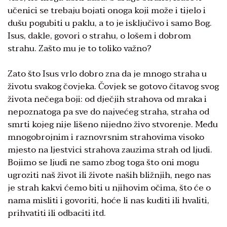
učenici se trebaju bojati onoga koji može i tijelo i
dušu pogubiti u paklu, a to je isključivo i samo Bog.
Isus, dakle, govori o strahu, o lošem i dobrom
strahu. Zašto mu je to toliko važno?
Zato što Isus vrlo dobro zna da je mnogo straha u
životu svakog čovjeka. Čovjek se gotovo čitavog svog
života nečega boji: od dječjih strahova od mraka i
nepoznatoga pa sve do najvećeg straha, straha od
smrti kojeg nije lišeno nijedno živo stvorenje. Među
mnogobrojnim i raznovrsnim strahovima visoko
mjesto na ljestvici strahova zauzima strah od ljudi.
Bojimo se ljudi ne samo zbog toga što oni mogu
ugroziti naš život ili živote naših bližnjih, nego nas
je strah kakvi ćemo biti u njihovim očima, što će o
nama misliti i govoriti, hoće li nas kuditi ili hvaliti,
prihvatiti ili odbaciti itd.