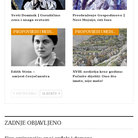
Sveti Dominik | Gorušičino
Preobraženje Gospodinovo |
zrno i snaga svetosti
Novi Mojsije, isti Isus
PROPOVIJEDI I MEDITACIJE
PROPOVIJEDI I MEDITACIJE
Edith Stein –
XVIII. nedjelja kroz godinu:
savjest čovječanstva
Počnite dijeliti: Ono što
imate, nije malo!
PRETHODNO
SLJEDEĆE
ZADNJE OBJAVLJENO