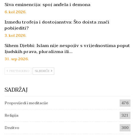
Siva eminencija: spoj anđela i demona
6. kol 2026.
Između trofeja i dostojanstva: Što doista znači
pobijediti?
3. kol 2026.
Sihem Djebbi: Islam nije nespojiv s vrijednostima poput
ljudskih prava, pluralizma ili…
31. srp 2026.
PRETHODNO
SLJEDEĆE
SADRŽAJ
Propovijedi i meditacije
476
Religija
321
Društvo
300