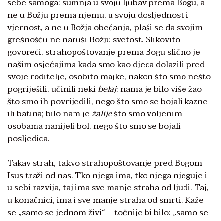
sebe samoga: sumnja u svoju ljubav prema Bogu, a
ne u Božju prema njemu, u svoju dosljednost i
vjernost, a ne u Božja obećanja, plaši se da svojim
grešnošću ne naruši Božju svetost. Slikovito
govoreći, strahopoštovanje prema Bogu slično je
našim osjećajima kada smo kao djeca dolazili pred
svoje roditelje, osobito majke, nakon što smo nešto
pogriješili, učinili neki
belaj
: nama je bilo više žao
što smo ih povrijedili, nego što smo se bojali kazne
ili batina; bilo nam je
žalije
što smo voljenim
osobama nanijeli bol, nego što smo se bojali
posljedica.
Takav strah, takvo strahopoštovanje pred Bogom
Isus traži od nas. Tko njega ima, tko njega njeguje i
u sebi razvija, taj ima sve manje straha od ljudi. Taj,
u konačnici, ima i sve manje straha od smrti. Kaže
se „samo se jednom živi“ – točnije bi bilo: „samo se