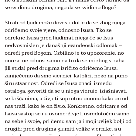
se svidimo drugima, nego da se svidimo Bogu?
Strah od ljudi može dovesti dotle da se zbog njega
odričemo svoje vjere, odnosno Isusa. Tko se
odrekne Isusa pred ljudima i njega će se Isus –
nedvosmislen je današnji evanđeoski odlomak –
odreći pred Bogom. Ozbiljno je to upozorenje, no
ono se ne odnosi samo na to da se mi zbog straha
(ili stida) pred drugima izričito odričemo Isusa,
zaniječemo da smo vjernici, katolici, nego na puno
širu stvarnost. Odreći se Isusa znači, između
ostaloga, govoriti da se u njega vjeruje, izjašnjavati
se kršćanima, a živjeti suprotno onomu kako on od
nas traži, kako je on živio. Konkretno, odricanje od
Isusa sastoji se i u ovome: živjeti usredotočen samo
na sebe i svoje, pri čemu sam ja i moji uvijek bolji od
drugih; pred drugima glumiti velike vjernike, a u