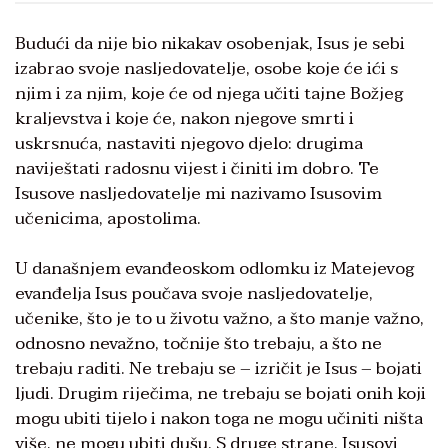
Budući da nije bio nikakav osobenjak, Isus je sebi
izabrao svoje nasljedovatelje, osobe koje će ići s
njim i za njim, koje će od njega učiti tajne Božjeg
kraljevstva i koje će, nakon njegove smrti i
uskrsnuća, nastaviti njegovo djelo: drugima
naviještati radosnu vijest i činiti im dobro. Te
Isusove nasljedovatelje mi nazivamo Isusovim
učenicima, apostolima.
U današnjem evanđeoskom odlomku iz Matejevog
evanđelja Isus poučava svoje nasljedovatelje,
učenike, što je to u životu važno, a što manje važno,
odnosno nevažno, točnije što trebaju, a što ne
trebaju raditi. Ne trebaju se – izričit je Isus – bojati
ljudi. Drugim riječima, ne trebaju se bojati onih koji
mogu ubiti tijelo i nakon toga ne mogu učiniti ništa
više, ne mogu ubiti dušu. S druge strane, Isusovi