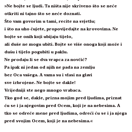
»Ne bojte se ljudi. Ta ništa nije skriveno što se neće
otkriti ni tajno što se neće doznati.
Što vam govorim u tami, recite na svjetlu;
i što na uho čujete, propovijedajte na krovovima. Ne
bojte se onih koji ubijaju tijelo,
ali duše ne mogu ubiti. Bojte se više onoga koji može i
dušu i tijelo pogubiti u paklu.
Ne prodaju li se dva vrapca za novčić?
Pa ipak ni jedan od njih ne pada na zemlju
bez Oca vašega. A vama su i vlasi na glavi
sve izbrojene. Ne bojte se dakle!
Vrijedniji ste nego mnogo vrabaca.
Tko god se, dakle, prizna mojim pred ljudima, priznat
ću se i ja njegovim pred Ocem, koji je na nebesima. A
tko se odreče mene pred ljudima, odreći ću se i ja njega
pred svojim Ocem, koji je na nebesima.«