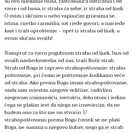
su ovo nijekanja Isusa, zastrašujuća odricanja i od
vjere i od Isusa, iz straha za sebe, iz straha od ljudi.
O ovim i sličnim u nebo vapijućim grijesima se,
istina, rijetko razmišlja, još rjeđe govori, a najrjeđe
kaje i traži oproštenje – opet iz straha od ljudi, u
ovom slučaju svojih!
Nasuprot za vjeru pogubnom strahu od ljudi, Isus od
svojih nasljedovatelja, od nas, traži Božji strah.
Strah od Boga je zapravo strahopoštovanje: straho-
poštovanje, pri čemu je poštovanje kudikamo veće
od straha. Ako prema Bogu imam strahopoštovanje,
onda sam svjestan njegove veličine, zadivljen
njegovom iznimnošću, svetošću, dobrotom i jedino
čega se plašim jest da njega ne iznevjerim, da ne
budem ono za što me on stvorio. U
strahopoštovanju prema Bogu čovjek se ne plaši
Boga, ne sumnja u njegovu ljubav, nego ga je strah