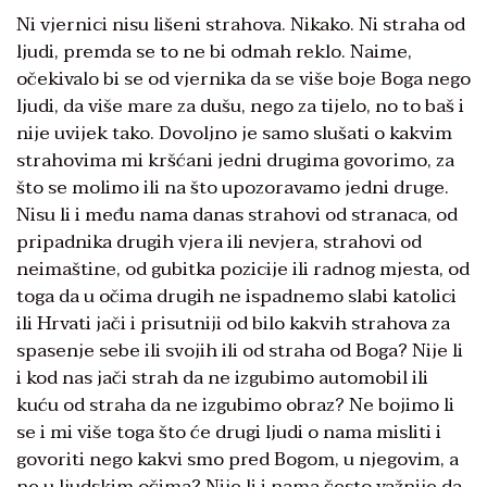
Ni vjernici nisu lišeni strahova. Nikako. Ni straha od
ljudi, premda se to ne bi odmah reklo. Naime,
očekivalo bi se od vjernika da se više boje Boga nego
ljudi, da više mare za dušu, nego za tijelo, no to baš i
nije uvijek tako. Dovoljno je samo slušati o kakvim
strahovima mi kršćani jedni drugima govorimo, za
što se molimo ili na što upozoravamo jedni druge.
Nisu li i među nama danas strahovi od stranaca, od
pripadnika drugih vjera ili nevjera, strahovi od
neimaštine, od gubitka pozicije ili radnog mjesta, od
toga da u očima drugih ne ispadnemo slabi katolici
ili Hrvati jači i prisutniji od bilo kakvih strahova za
spasenje sebe ili svojih ili od straha od Boga? Nije li
i kod nas jači strah da ne izgubimo automobil ili
kuću od straha da ne izgubimo obraz? Ne bojimo li
se i mi više toga što će drugi ljudi o nama misliti i
govoriti nego kakvi smo pred Bogom, u njegovim, a
ne u ljudskim očima? Nije li i nama često važnije da