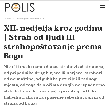
Home
Propovijedi i meditacije
XII. nedjelja kroz godinu
| Strah od ljudi ili
strahopoštovanje prema
Bogu
Nisu li i među nama danas strahovi od stranaca,
od pripadnika drugih vjera ili nevjera, strahovi
od neimaštine, od gubitka pozicije ili radnog
mjesta, od toga da u očima drugih ne ispadnemo
slabi katolici ili Hrvati jači i prisutniji od bilo
kakvih strahova za spasenje sebe ili svojih ili od
straha od Boga?