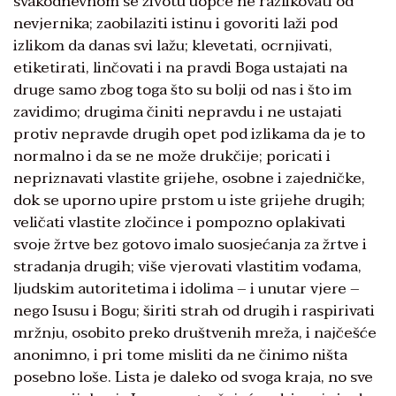
svakodnevnom se životu uopće ne razlikovati od
nevjernika; zaobilaziti istinu i govoriti laži pod
izlikom da danas svi lažu; klevetati, ocrnjivati,
etiketirati, linčovati i na pravdi Boga ustajati na
druge samo zbog toga što su bolji od nas i što im
zavidimo; drugima činiti nepravdu i ne ustajati
protiv nepravde drugih opet pod izlikama da je to
normalno i da se ne može drukčije; poricati i
nepriznavati vlastite grijehe, osobne i zajedničke,
dok se uporno upire prstom u iste grijehe drugih;
veličati vlastite zločince i pompozno oplakivati
svoje žrtve bez gotovo imalo suosjećanja za žrtve i
stradanja drugih; više vjerovati vlastitim vođama,
ljudskim autoritetima i idolima – i unutar vjere –
nego Isusu i Bogu; širiti strah od drugih i raspirivati
mržnju, osobito preko društvenih mreža, i najčešće
anonimno, i pri tome misliti da ne činimo ništa
posebno loše. Lista je daleko od svoga kraja, no sve