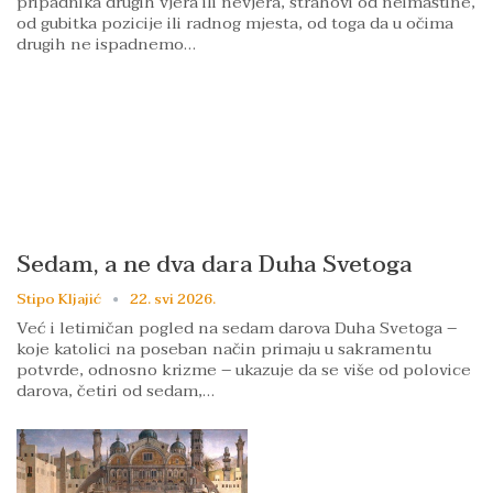
pripadnika drugih vjera ili nevjera, strahovi od neimaštine,
od gubitka pozicije ili radnog mjesta, od toga da u očima
drugih ne ispadnemo…
Sedam, a ne dva dara Duha Svetoga
Stipo Kljajić
22. svi 2026.
Već i letimičan pogled na sedam darova Duha Svetoga –
koje katolici na poseban način primaju u sakramentu
potvrde, odnosno krizme – ukazuje da se više od polovice
darova, četiri od sedam,…