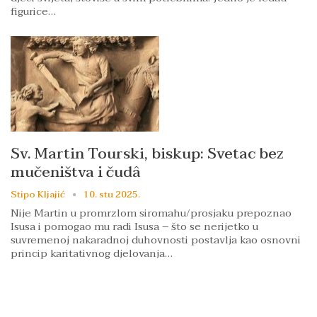
figurice…
Sv. Martin Tourski, biskup: Svetac bez
mučeništva i čudâ
Stipo Kljajić
10. stu 2025.
Nije Martin u promrzlom siromahu/prosjaku prepoznao
Isusa i pomogao mu radi Isusa – što se nerijetko u
suvremenoj nakaradnoj duhovnosti postavlja kao osnovni
princip karitativnog djelovanja…