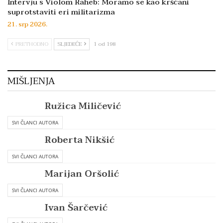
Intervju s Violom Raheb: Moramo se kao kršćani
suprotstaviti eri militarizma
21. srp 2026.
PRETHODNO
SLJEDEĆE
1 od 198
MIŠLJENJA
Ružica Miličević
SVI ČLANCI AUTORA
Roberta Nikšić
SVI ČLANCI AUTORA
Marijan Oršolić
SVI ČLANCI AUTORA
Ivan Šarčević