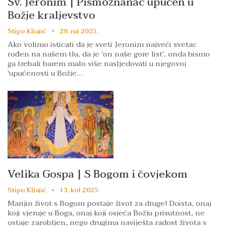
Sv. Jeronim | Pismoznanac upućen u
Božje kraljevstvo
Stipo Kljajić
29. ruj 2025.
Ako volimo isticati da je sveti Jeronim najveći svetac
rođen na našem tlu, da je 'on naše gore list', onda bismo
ga trebali barem malo više nasljedovati u njegovoj
'upućenosti u Božje…
Velika Gospa | S Bogom i čovjekom
Stipo Kljajić
13. kol 2025.
Marijin život s Bogom postaje život za druge! Doista, onaj
koji vjeruje u Boga, onaj koji osjeća Božju prisutnost, ne
ostaje zarobljen, nego drugima naviješta radost života s