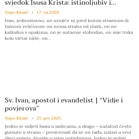
svjedok Isusa Krista: istinoljubiv i…
Stipo Kljajić
17. sij 2026.
Ivan, jednostavno, ne uzmiče ni pred kojom stvarnom ili
lažnom veličinom: on nema straha od vlasti, on ne
kalkulira s opakima, on je nutarnje slobodan, on nije trska
koju vjetar njiše, on…
Sv. Ivan, apostol i evanđelist | “Vidje i
povjerova”
Stipo Kljajić
25. pro 2025.
Jedno je vidjeti Isusa u jaslicama, a drugo – nažalost često
gurnuto u stranu – povjerovati da se on rađa, nalazi u svoj
djeci svijeta, štoviše u svim potrebnima. Jedno je redati