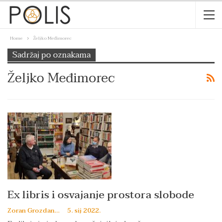
Home
Željko Međimorec
Sadržaj po oznakama
Željko Međimorec
Ex libris i osvajanje prostora slobode
Zoran Grozdanov
5. sij 2022.