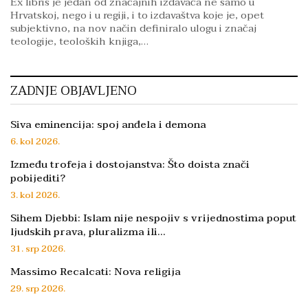
Ex libris je jedan od značajnih izdavača ne samo u
Hrvatskoj, nego i u regiji, i to izdavaštva koje je, opet
subjektivno, na nov način definiralo ulogu i značaj
teologije, teoloških knjiga,…
ZADNJE OBJAVLJENO
Siva eminencija: spoj anđela i demona
6. kol 2026.
Između trofeja i dostojanstva: Što doista znači
pobijediti?
3. kol 2026.
Sihem Djebbi: Islam nije nespojiv s vrijednostima poput
ljudskih prava, pluralizma ili…
31. srp 2026.
Massimo Recalcati: Nova religija
29. srp 2026.