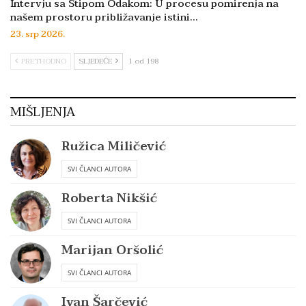
Intervju sa Stipom Odakom: U procesu pomirenja na
našem prostoru približavanje istini…
23. srp 2026.
PRETHODNO
SLJEDEĆE
1 od 198
MIŠLJENJA
Ružica Miličević
SVI ČLANCI AUTORA
Roberta Nikšić
SVI ČLANCI AUTORA
Marijan Oršolić
SVI ČLANCI AUTORA
Ivan Šarčević