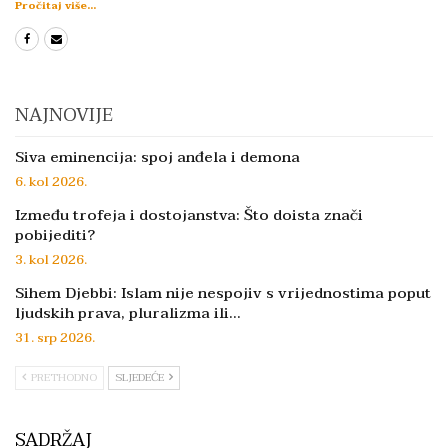
Pročitaj više...
NAJNOVIJE
Siva eminencija: spoj anđela i demona
6. kol 2026.
Između trofeja i dostojanstva: Što doista znači
pobijediti?
3. kol 2026.
Sihem Djebbi: Islam nije nespojiv s vrijednostima poput
ljudskih prava, pluralizma ili…
31. srp 2026.
PRETHODNO
SLJEDEĆE
SADRŽAJ