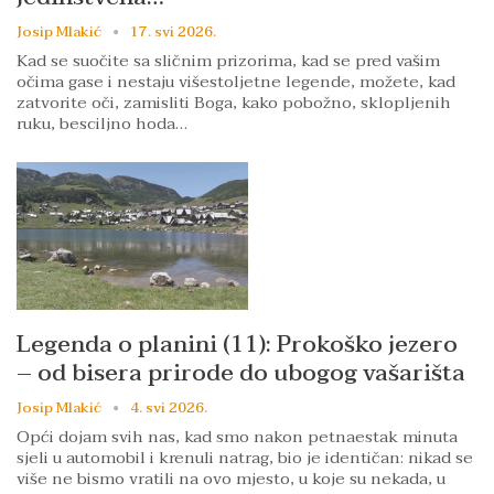
Josip Mlakić
17. svi 2026.
Kad se suočite sa sličnim prizorima, kad se pred vašim
očima gase i nestaju višestoljetne legende, možete, kad
zatvorite oči, zamisliti Boga, kako pobožno, sklopljenih
ruku, besciljno hoda…
Legenda o planini (11): Prokoško jezero
– od bisera prirode do ubogog vašarišta
Josip Mlakić
4. svi 2026.
Opći dojam svih nas, kad smo nakon petnaestak minuta
sjeli u automobil i krenuli natrag, bio je identičan: nikad se
više ne bismo vratili na ovo mjesto, u koje su nekada, u