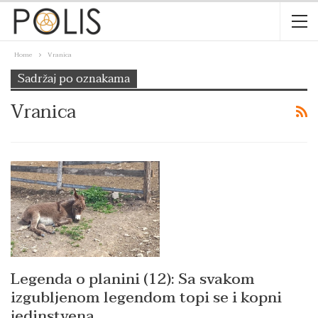
Home
Vranica
Sadržaj po oznakama
Vranica
Legenda o planini (12): Sa svakom
izgubljenom legendom topi se i kopni
jedinstvena…