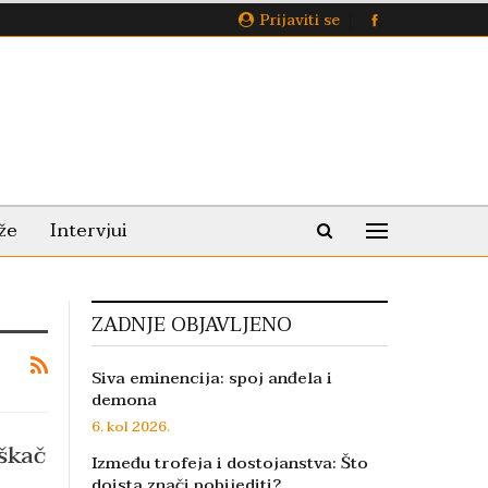
Prijaviti se
že
Intervjui
ZADNJE OBJAVLJENO
Siva eminencija: spoj anđela i
demona
6. kol 2026.
uškač
Između trofeja i dostojanstva: Što
doista znači pobijediti?