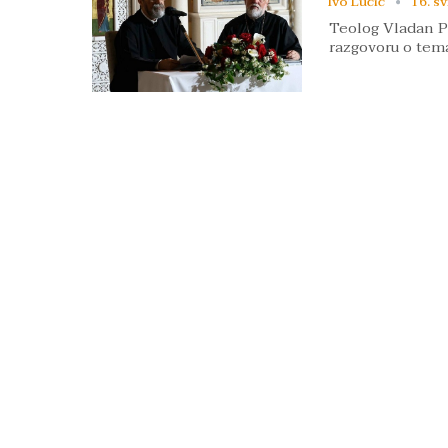
Ivo Lučić
16. sv
Teolog Vladan Per
razgovoru o tem