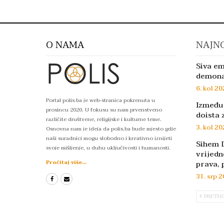
O NAMA
NAJNO
Siva em
demon
6. kol 20
Portal polis.ba je web-stranica pokrenuta u
Između 
prosincu 2020. U fokusu su nam prvenstveno
doista 
različite društvene, religijske i kulturne teme.
3. kol 20
Osnovna nam je ideja da polis.ba bude mjesto gdje
naši suradnici mogu slobodno i kreativno iznijeti
Sihem D
svoje mišljenje, u duhu uključivosti i humanosti.
vrijedn
prava, 
Pročitaj više...
31. srp 2
PRETH