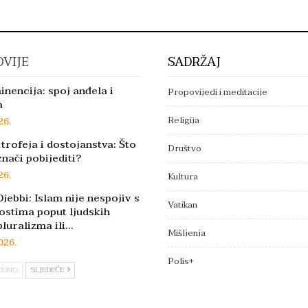
VIJE
SADRŽAJ
inencija: spoj anđela i
Propovijedi i meditacije
a
Religija
26.
trofeja i dostojanstva: Što
Društvo
znači pobijediti?
26.
Kultura
jebbi: Islam nije nespojiv s
Vatikan
ostima poput ljudskih
pluralizma ili…
Mišljenja
026.
Polis+
ODNO
SLJEDEĆE