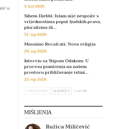
3. kol 2026.
rić u
Sihem Djebbi: Islam nije nespojiv s
vrijednostima poput ljudskih prava,
pluralizma ili…
31. srp 2026.
Massimo Recalcati: Nova religija
29. srp 2026.
Intervju sa Stipom Odakom: U
procesu pomirenja na našem
prostoru približavanje istini…
23. srp 2026.
PRETHODNO
SLJEDEĆE
1 od 198
MIŠLJENJA
Ružica Miličević