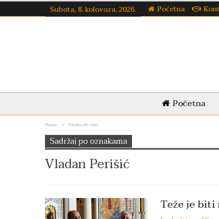
Početna
Kon
Subota, 8. kolovoza, 2026.
Početna
Home
Vladan Perišić
Sadržaj po oznakama
Vladan Perišić
Teže je biti