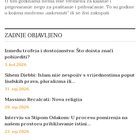
U tim godinama nema više vremena za kajanje i
prigovaranje nego za praštanje i prihvaćanje. To su godine
u kojima možemo „uskrsnuti“ ili se živi zakopati
ZADNJE OBJAVLJENO
Između trofeja i dostojanstva: Što doista znači
pobijediti?
3. kol 2026.
Sihem Djebbi: Islam nije nespojiv s vrijednostima poput
ljudskih prava, pluralizma ili…
31. srp 2026.
Massimo Recalcati: Nova religija
29. srp 2026.
Intervju sa Stipom Odakom: U procesu pomirenja na
našem prostoru približavanje istini…
23. srp 2026.