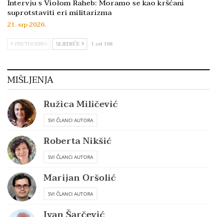
Intervju s Violom Raheb: Moramo se kao kršćani
suprotstaviti eri militarizma
21. srp 2026.
PRETHODNO
SLJEDEĆE
1 od 198
MIŠLJENJA
Ružica Miličević
SVI ČLANCI AUTORA
Roberta Nikšić
SVI ČLANCI AUTORA
Marijan Oršolić
SVI ČLANCI AUTORA
Ivan Šarčević