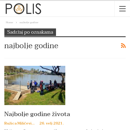
Home
najbolje godine
Sadržaj po oznakama
najbolje godine
Najbolje godine života
Ružica Miličević
26. velj 2021.