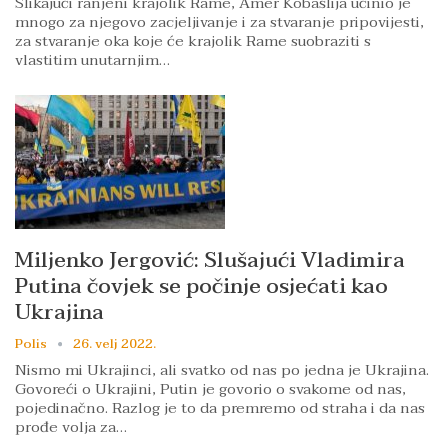
Slikajući ranjeni krajolik Rame, Amer Kobašlija učinio je
mnogo za njegovo zacjeljivanje i za stvaranje pripovijesti,
za stvaranje oka koje će krajolik Rame suobraziti s
vlastitim unutarnjim…
Miljenko Jergović: Slušajući Vladimira
Putina čovjek se počinje osjećati kao
Ukrajina
Polis
26. velj 2022.
Nismo mi Ukrajinci, ali svatko od nas po jedna je Ukrajina.
Govoreći o Ukrajini, Putin je govorio o svakome od nas,
pojedinačno. Razlog je to da premremo od straha i da nas
prođe volja za…