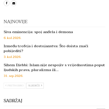
NAJNOVIJE
Siva eminencija: spoj anđela i demona
6. kol 2026.
Između trofeja i dostojanstva: Što doista znači
pobijediti?
3. kol 2026.
Sihem Djebbi: Islam nije nespojiv s vrijednostima poput
ljudskih prava, pluralizma ili…
31. srp 2026.
PRETHODNO
SLJEDEĆE
SADRŽAJ