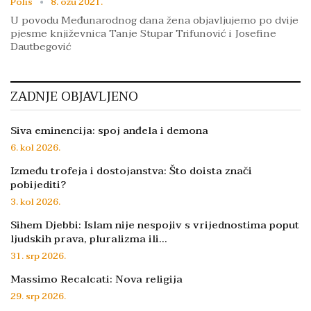
Polis
8. ožu 2021.
U povodu Međunarodnog dana žena objavljujemo po dvije
pjesme književnica Tanje Stupar Trifunović i Josefine
Dautbegović
ZADNJE OBJAVLJENO
Siva eminencija: spoj anđela i demona
6. kol 2026.
Između trofeja i dostojanstva: Što doista znači
pobijediti?
3. kol 2026.
Sihem Djebbi: Islam nije nespojiv s vrijednostima poput
ljudskih prava, pluralizma ili…
31. srp 2026.
Massimo Recalcati: Nova religija
29. srp 2026.