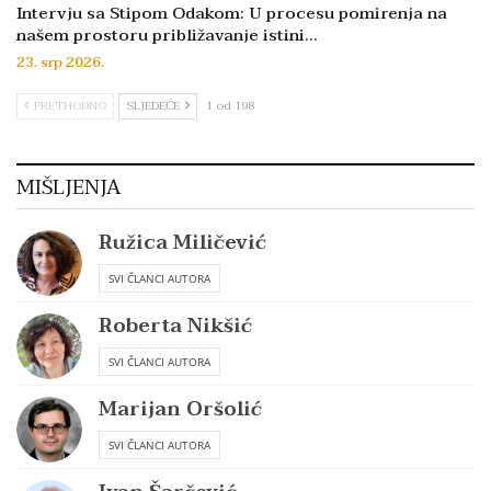
Intervju sa Stipom Odakom: U procesu pomirenja na
našem prostoru približavanje istini…
23. srp 2026.
PRETHODNO
SLJEDEĆE
1 od 198
MIŠLJENJA
Ružica Miličević
SVI ČLANCI AUTORA
Roberta Nikšić
SVI ČLANCI AUTORA
Marijan Oršolić
SVI ČLANCI AUTORA