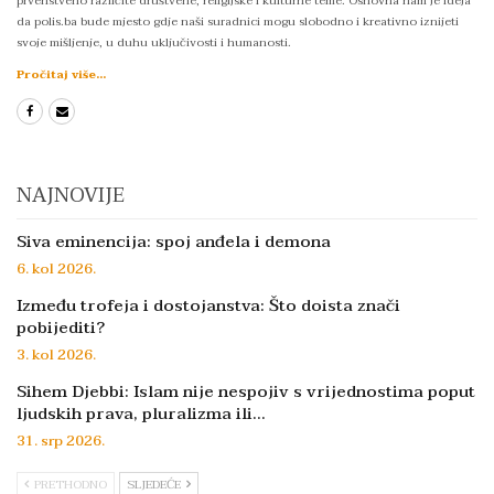
prvenstveno različite društvene, religijske i kulturne teme. Osnovna nam je ideja
da polis.ba bude mjesto gdje naši suradnici mogu slobodno i kreativno iznijeti
svoje mišljenje, u duhu uključivosti i humanosti.
Pročitaj više...
NAJNOVIJE
Siva eminencija: spoj anđela i demona
6. kol 2026.
Između trofeja i dostojanstva: Što doista znači
pobijediti?
3. kol 2026.
Sihem Djebbi: Islam nije nespojiv s vrijednostima poput
ljudskih prava, pluralizma ili…
31. srp 2026.
PRETHODNO
SLJEDEĆE