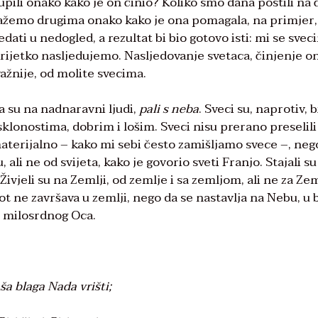
upili onako kako je on činio? Koliko smo dana postili na 
žemo drugima onako kako je ona pomagala, na primjer,
redati u nedogled, a rezultat bi bio gotovo isti: mi se sve
rijetko nasljedujemo. Nasljedovanje svetaca, činjenje o
 važnije, od molite svecima.
a su na nadnaravni ljudi,
pali s neba
. Sveci su, naprotiv, bi
sklonostima, dobrim i lošim. Sveci nisu prerano preselili
e materijalno – kako mi sebi često zamišljamo svece –, neg
tu, ali ne od svijeta, kako je govorio sveti Franjo. Stajali su
Živjeli su na Zemlji, od zemlje i sa zemljom, ali ne za Zem
t ne završava u zemlji, nego da se nastavlja na Nebu, u b
u, milosrdnog Oca.
ša blaga Nada vrišti;