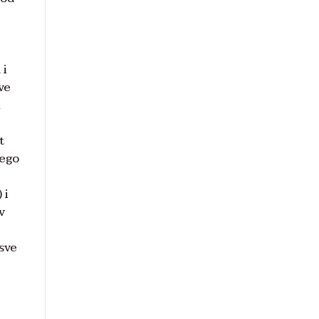
 i
ve
u
t
nego
 i
v
 sve