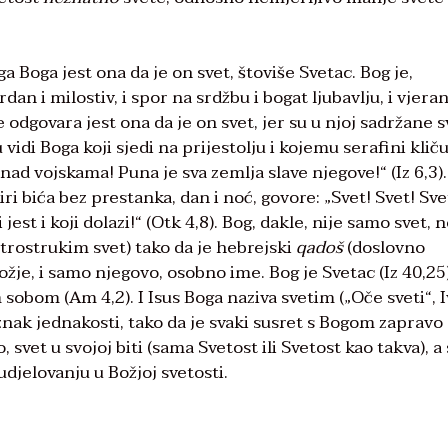
a Boga jest ona da je on svet, štoviše Svetac. Bog je,
an i milostiv, i spor na srdžbu i bogat ljubavlju, i vjeran
še odgovara jest ona da je on svet, jer su u njoj sadržane s
vidi Boga koji sjedi na prijestolju i kojemu serafini klič
nad vojskama! Puna je sva zemlja slave njegove!“ (Iz 6,3).
tiri bića bez prestanka, dan i noć, govore: „Svet! Svet! Sve
jest i koji dolazi!“ (Otk 4,8). Bog, dakle, nije samo svet, 
 trostrukim svet) tako da je hebrejski
qadoš
(doslovno
žje, i samo njegovo, osobno ime. Bog je Svetac (Iz 40,25)
sobom (Am 4,2). I Isus Boga naziva svetim („Oče sveti“, I
 znak jednakosti, tako da je svaki susret s Bogom zapravo
 svet u svojoj biti (sama Svetost ili Svetost kao takva), a
djelovanju u Božjoj svetosti.