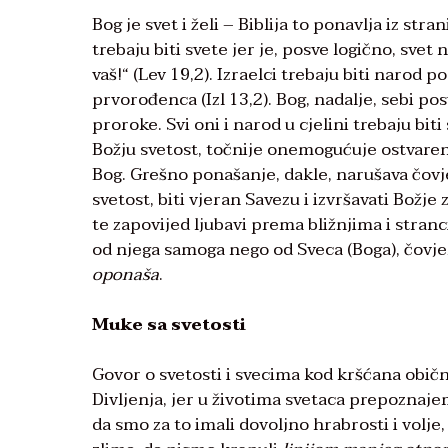
Bog je svet i želi – Biblija to ponavlja iz str
trebaju biti svete jer je, posve logično, svet 
vaš!“ (Lev 19,2). Izraelci trebaju biti narod 
prvorođenca (Izl 13,2). Bog, nadalje, sebi po
proroke. Svi oni i narod u cjelini trebaju bit
Božju svetost, točnije onemogućuje ostvarenj
Bog. Grešno ponašanje, dakle, narušava čovje
svetost, biti vjeran Savezu i izvršavati Bož
te zapovijed ljubavi prema bližnjima i stranc
od njega samoga nego od Sveca (Boga), čovjek 
oponaša
.
Muke sa svetosti
Govor o svetosti i svecima kod kršćana obično 
Divljenja, jer u životima svetaca prepozna
da smo za to imali dovoljno hrabrosti i volje