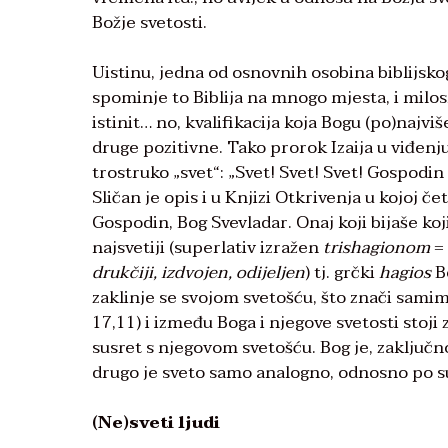
Božje svetosti.
Uistinu, jedna od osnovnih osobina biblijskog
spominje to Biblija na mnogo mjesta, i milosrd
istinit… no, kvalifikacija koja Bogu (po)najvi
druge pozitivne. Tako prorok Izaija u viđenju 
trostruko „svet“: „Svet! Svet! Svet! Gospodin 
Sličan je opis i u Knjizi Otkrivenja u kojoj če
Gospodin, Bog Svevladar. Onaj koji bijaše koji 
najsvetiji (superlativ izražen
trishagionom
=
drukčiji, izdvojen, odijeljen
) tj. grčki
hagios
Bo
zaklinje se svojom svetošću, što znači samim 
17,11) i između Boga i njegove svetosti stoji
susret s njegovom svetošću. Bog je, zaključno,
drugo je sveto samo analogno, odnosno po su
(Ne)sveti ljudi