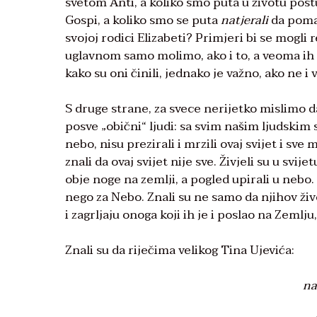
svetom Anti, a koliko smo puta u životu post
Gospi, a koliko smo se puta
natjerali
da poma
svojoj rodici Elizabeti? Primjeri bi se mogli 
uglavnom samo molimo, ako i to, a veoma ih 
kako su oni činili, jednako je važno, ako ne i
S druge strane, za svece nerijetko mislimo d
posve „obični“ ljudi: sa svim našim ljudskim 
nebo, nisu prezirali i mrzili ovaj svijet i sv
znali da ovaj svijet nije sve. Živjeli su u svije
obje noge na zemlji, a pogled upirali u nebo. 
nego za Nebo. Znali su ne samo da njihov živo
i zagrljaju onoga koji ih je i poslao na Zemlj
Znali su da riječima velikog Tina Ujevića:
na