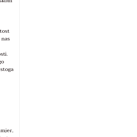
jskom
tost
a nas
sti.
go
 stoga
imjer,