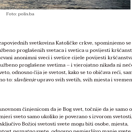
Foto: polis.ba
h zapovjednih svetkovina Katoličke crkve, spominjemo se 
žbeno proglašenih svetaca i svetica u povijesti kršćanst
ozvani anonimni sveci i svetice cijele povijesti kršćanstv
lužbeno proglašene svetima – i vjerojatno nikada ni neće
veto, odnosno čija je svetost, kako se to običava reći, sa
no to:
slavljenje
upravo svih svetih, svih mjesta i vremen
osnovnom činjenicom da je Bog svet, točnije da je samo 
j mjeri sveto samo ukoliko je povezano s izvorom svetosti,
sključivo Božjoj svetosti svete mogu biti osobe, mjesta,
vetost
neznatno
svete, odnosno nemjerljivo manje svete