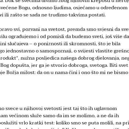
ra
. Dok se svecima divimo zbog njihovih kreposti u hero
osvećene Bogu, odnosno ljudima, osjećamo u određenom
vi ili zašto se sada ne trudimo takvima postati.
ravo svi, pozvani na svetost, premda smo svjesni da sve
vilu ograđujemo i od pomisli da budemo sveti, još više d
ini slučajeva – o poniznosti ili skromnosti, što je bila
go jednostavno o samospoznaji, o svijesti vlastite grešno
produkt“, nužna posljedica našega dobrog djelovanja, ne
Bog dopušta, jer ga je stvorio dobroga, svetoga. Biti svet
e Božja milost: da on u nama čini i ono što mi ne bismo
mo svece u njihovoj svetosti jest taj što ih uglavnom
nam većinom služe samo da im se molimo, a ne da ih
lužiti vrlo kratki test: koliko smo se puta molili, na pr