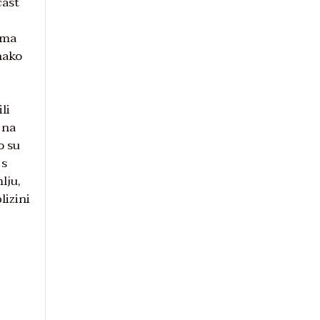
čast
cima
nako
li
 na
o su
 s
lju,
lizini