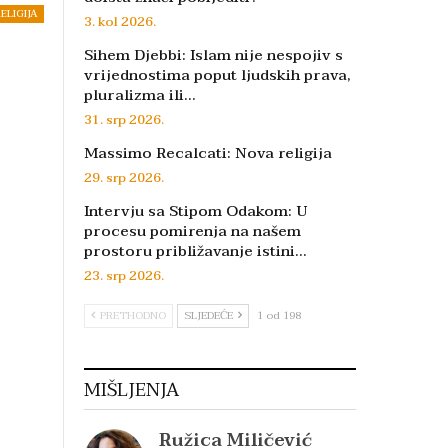
ELIGIJA
3. kol 2026.
Sihem Djebbi: Islam nije nespojiv s
vrijednostima poput ljudskih prava,
pluralizma ili…
31. srp 2026.
Massimo Recalcati: Nova religija
29. srp 2026.
Intervju sa Stipom Odakom: U
procesu pomirenja na našem
prostoru približavanje istini…
23. srp 2026.
PRETHODNO
SLJEDEĆE
1 od 198
MIŠLJENJA
Ružica Miličević