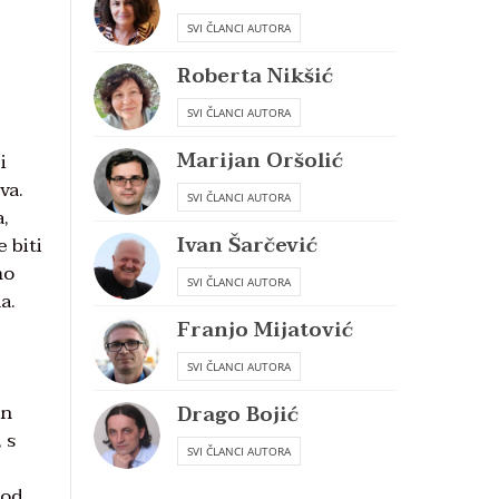
SVI ČLANCI AUTORA
Roberta Nikšić
SVI ČLANCI AUTORA
Marijan Oršolić
i
va.
SVI ČLANCI AUTORA
a,
Ivan Šarčević
 biti
mo
SVI ČLANCI AUTORA
a.
Franjo Mijatović
SVI ČLANCI AUTORA
on
Drago Bojić
 s
SVI ČLANCI AUTORA
 od