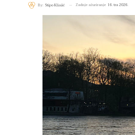
Zadnje ažuriranje
16. tra 2026.
By:
Stipo Kljajić