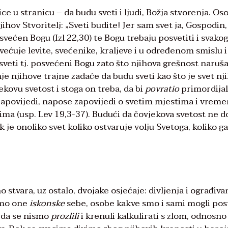
anice u stranicu – da budu sveti i ljudi, Božja stvorenja. Os
njihov Stvoritelj: „Sveti budite! Jer sam svet ja, Gospodin
posvećen Bogu (Izl 22,30) te Bogu trebaju posvetiti i svakog
svećuje levite, svećenike, kraljeve i u određenom smislu i
i sveti tj. posvećeni Bogu zato što njihova grešnost naruš
e njihove trajne zadaće da budu sveti kao što je svet nj
kovu svetost i stoga on treba, da bi
povratio
primordija
je zapovijedi, napose zapovijedi o svetim mjestima i vrem
ima (usp. Lev 19,3-37). Budući da čovjekova svetost ne d
je onoliko svet koliko ostvaruje volju Svetoga, koliko ga
stvara, uz ostalo, dvojake osjećaje: divljenja i ograđivan
jemo one
iskonske
sebe, osobe kakve smo i sami mogli pos
, da se nismo
prozlili
i krenuli kalkulirati s zlom, odnosno