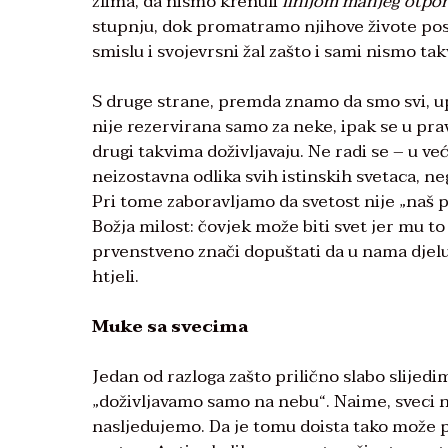
zlima, da nismo krenuli
linijom manjeg otpo
stupnju, dok promatramo njihove živote p
smislu i svojevrsni žal zašto i sami nismo tak
S druge strane, premda znamo da smo svi, up
nije rezervirana samo za neke, ipak se u pra
drugi takvima doživljavaju. Ne radi se – u već
neizostavna odlika svih istinskih svetaca, ne
Pri tome zaboravljamo da svetost nije „naš 
Božja milost: čovjek može biti svet jer mu to 
prvenstveno znači dopuštati da u nama djeluj
htjeli.
Muke sa svecima
Jedan od razloga zašto prilično slabo slijedi
„doživljavamo samo na nebu“. Naime, sveci 
nasljedujemo. Da je tomu doista tako može pos