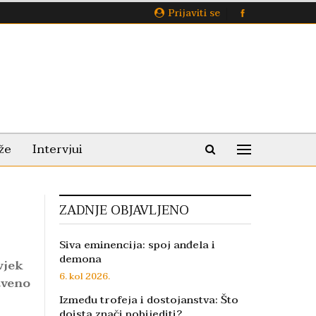
Prijaviti se
že
Intervjui
ZADNJE OBJAVLJENO
Siva eminencija: spoj anđela i
demona
vjek
6. kol 2026.
stveno
Između trofeja i dostojanstva: Što
doista znači pobijediti?