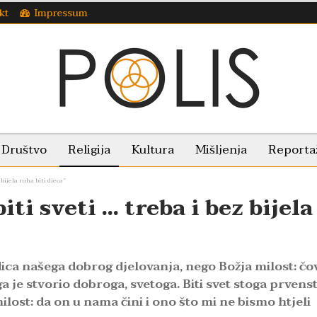
kt
Impressum
Društvo
Religija
Kultura
Mišljenja
Reporta
z bijela ruha biti djeca”
 biti sveti … treba i bez bijela
dica našega dobrog djelovanja, nego Božja milost: čo
ga je stvorio dobroga, svetoga. Biti svet stoga prven
lost: da on u nama čini i ono što mi ne bismo htjeli