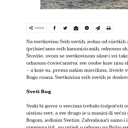
Podijeli
Na svetkovinu Svih svetih, jednu od rijetki
(pri)sjećamo svih kanoniziranih, odnosno slu
Štoviše, ovom se svetkovinom
slave
i svi tak
odnosno čovječanstva: sve osobe koje nisu s
– a koje su, prema našim mjerilima, živjele s
Bogu znana. Svetkovina svih svetih je doslov
Sveti Bog
Svaki bi govor o svecima trebalo (za)početi 
uistinu svet, a sve drugo je u manjoj ili većo
Bogom, jedinim Svetim. Zahvaljujući samo i i
vremena itd., no uvijek u odnosu na Božju s