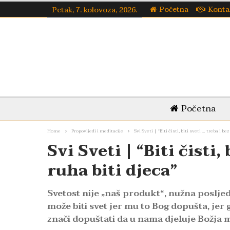
Početna
Konta
Petak, 7. kolovoza, 2026.
Početna
Home
Propovijedi i meditacije
Svi Sveti | “Biti čisti, biti sveti … treba i be
Svi Sveti | “Biti čisti,
ruha biti djeca”
Svetost nije „naš produkt“, nužna poslje
može biti svet jer mu to Bog dopušta, jer 
znači dopuštati da u nama djeluje Božja mi