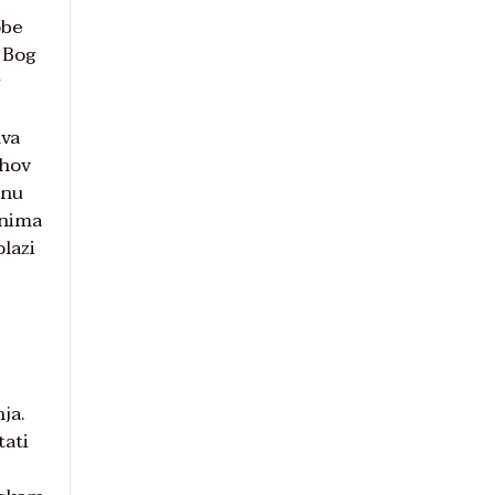
obe
, Bog
ava
ihov
lnu
enima
olazi
ja.
tati