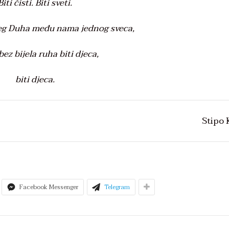
Biti čisti. Biti sveti.
eg Duha među nama jednog sveca,
 bez bijela ruha biti djeca
,
biti djeca.
Stipo K
Facebook Messenger
Telegram