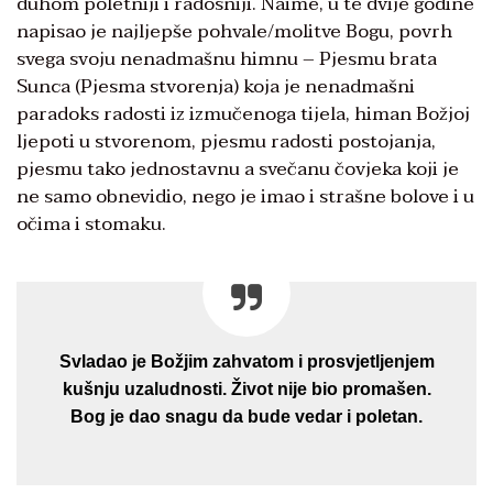
duhom poletniji i radosniji. Naime, u te dvije godine
napisao je najljepše pohvale/molitve Bogu, povrh
svega svoju nenadmašnu himnu – Pjesmu brata
Sunca (Pjesma stvorenja) koja je nenadmašni
paradoks radosti iz izmučenoga tijela, himan Božjoj
ljepoti u stvorenom, pjesmu radosti postojanja,
pjesmu tako jednostavnu a svečanu čovjeka koji je
ne samo obnevidio, nego je imao i strašne bolove i u
očima i stomaku.
Svladao je Božjim zahvatom i prosvjetljenjem
kušnju uzaludnosti. Život nije bio promašen.
Bog je dao snagu da bude vedar i poletan.