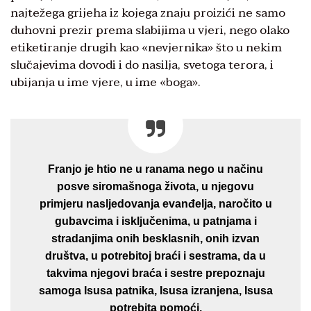
najtežega grijeha iz kojega znaju proizići ne samo
duhovni prezir prema slabijima u vjeri, nego olako
etiketiranje drugih kao «nevjernika» što u nekim
slučajevima dovodi i do nasilja, svetoga terora, i
ubijanja u ime vjere, u ime «boga».
Franjo je htio ne u ranama nego u načinu
posve siromašnoga života, u njegovu
primjeru nasljedovanja evanđelja, naročito u
gubavcima i isključenima, u patnjama i
stradanjima onih besklasnih, onih izvan
društva, u potrebitoj braći i sestrama, da u
takvima njegovi braća i sestre prepoznaju
samoga Isusa patnika, Isusa izranjena, Isusa
potrebita pomoći.