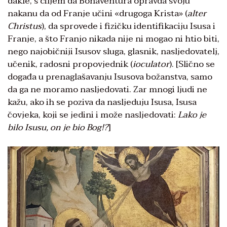
dakle, s ciljem da Bonaventura opravda svoju
nakanu da od Franje učini «drugoga Krista» (
alter
Christus
), da sprovede i fizičku identifikaciju Isusa i
Franje, a što Franjo nikada nije ni mogao ni htio biti,
nego najobičniji Isusov sluga, glasnik, nasljedovatelj,
učenik, radosni propovjednik (
ioculator
). [Slično se
događa u prenaglašavanju Isusova božanstva, samo
da ga ne moramo nasljedovati. Zar mnogi ljudi ne
kažu, ako ih se poziva da nasljeduju Isusa, Isusa
čovjeka, koji se jedini i može nasljedovati:
Lako je
bilo Isusu, on je bio Bog!?
]