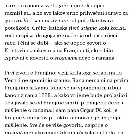
ako se o ranama svetoga Franje želi uopće
razmišljati, a ne sve lakovjerno prihvaćati zdravo za
gotovo. Već sam naziv
rane
od početka stvara
poteškoće. Grčko-latinska riječ
stigme
, koju koristi
većina spisa, drugoga je značenja od naše riječi
rane
, i čini se da bi – ako se uopće govori o
Kristovim znakovima na Franjinu tijelu – bilo
ispravnije govoriti o
stigmama
nego o ranama.
Prvi izvori o Franjinoj viziji krilatoga serafa na La
Verni i ne spominju «rane». Rana nema ni na prvim
Franjinim slikama. Rane se ne spominju ni u buli
kanoniziranja 1228., a kako vrijeme bude prolazilo i
udaljavalo se od Franjine smrti, promijenit će se i
mišljenje o ranama, i sam papa Grgur IX. koji je
krajnje sumnjičav pri aktu kanonizacije, mijenja
mišljenje. Sve će se više govoriti, najprije o
utisnutim
znakovima/ožiljcima čavala na tijelu, na