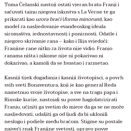
Toma Čelanski nastoji ostati vjeran bratu Franji i
sačuvati tajnu njegova iskustva s La Verne te ga
prikazati kao
uzora braći
(
forma minorum
), kao
model za nasljedovanje evanđeoskog ideala
siromaštva, jednostavnosti i poniznosti. Odatle i
njegovo skrivanje rana – kako i Ilija svjedoči:
Franjine rane nitko za života nije vidio. Franjo
ranama ništa i nikome nije ni pokazivao ni
dokazivao, a kamoli da se hvastao i razmetao.
Kasniji tijek događanja i kasniji životopisci, a povrh
svih sveti Bonaventura, koji je kao general Reda
nametnuo svoje životopise, a sve na tragu papa i
Rimske kurije, nastojali su posve hagiolatrizirati
Franju, učiniti ga svetim do mjere da ga se ne može
nasljedovati, udaljiti ga od ljudi da bi uklonili
neslogu i podjele među braćom. Stigme su postale
najveći znak Franjine svetosti, upravo posve