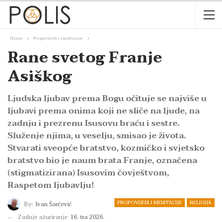
Home
Propovijedi i meditacije
Rane svetog Franje
Asiškog
Ljudska ljubav prema Bogu očituje se najviše u
ljubavi prema onima koji ne sliče na ljude, na
zadnju i prezrenu Isusovu braću i sestre.
Služenje njima, u veselju, smisao je života.
Stvarati sveopće bratstvo, kozmičko i svjetsko
bratstvo bio je naum brata Franje, označena
(stigmatizirana) Isusovim čovještvom,
Raspetom ljubavlju!
PROPOVIJEDI I MEDITACIJE
RELIGIJA
By:
Ivan Šarčević
Zadnje ažuriranje
16. tra 2026.