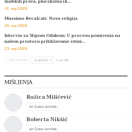
ljudskih prava, pluralizma ili…
31. srp 2026.
Massimo Recalcati: Nova religija
29. srp 2026.
Intervju sa Stipom Odakom: U procesu pomirenja na
našem prostoru približavanje istini…
23. srp 2026.
PRETHODNO
SLJEDEĆE
1 od 198
MIŠLJENJA
Ružica Miličević
SVI ČLANCI AUTORA
Roberta Nikšić
SVI ČLANCI AUTORA