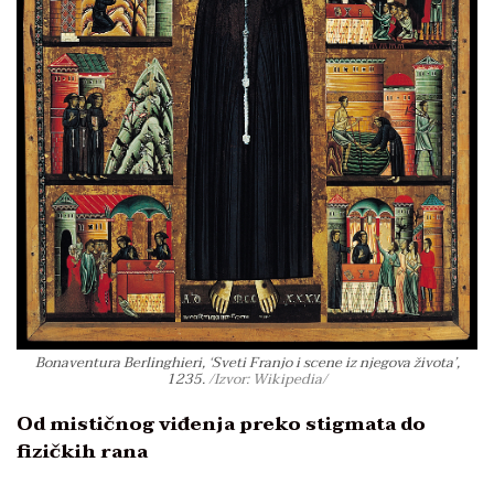
Bonaventura Berlinghieri, ‘Sveti Franjo i scene iz njegova života’,
1235.
/Izvor: Wikipedia/
Od mističnog viđenja preko stigmata do
fizičkih rana