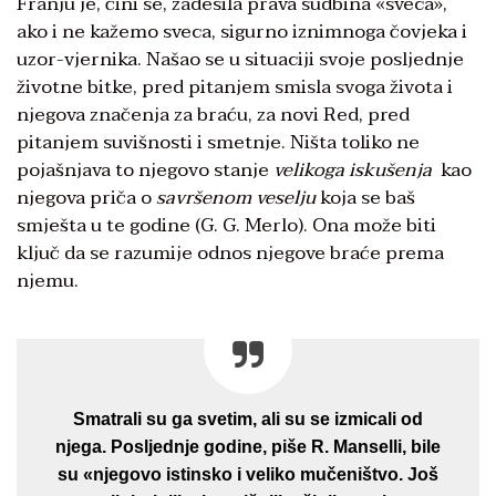
Franju je, čini se, zadesila prava sudbina «sveca»,
ako i ne kažemo sveca, sigurno iznimnoga čovjeka i
uzor-vjernika. Našao se u situaciji svoje posljednje
životne bitke, pred pitanjem smisla svoga života i
njegova značenja za braću, za novi Red, pred
pitanjem suvišnosti i smetnje. Ništa toliko ne
pojašnjava to njegovo stanje
velikoga iskušenja
kao
njegova priča o
savršenom veselju
koja se baš
smješta u te godine (G. G. Merlo). Ona može biti
ključ da se razumije odnos njegove braće prema
njemu.
Smatrali su ga svetim, ali su se izmicali od
njega. Posljednje godine, piše R. Manselli, bile
su «njegovo istinsko i veliko mučeništvo. Još