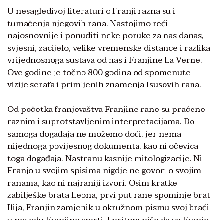
U nesagledivoj literaturi o Franji razna su i
tumačenja njegovih rana. Nastojimo reći
najosnovnije i ponuditi neke poruke za nas danas,
svjesni, zacijelo, velike vremenske distance i razlika
vrijednosnoga sustava od nas i Franjine La Verne.
Ove godine je točno 800 godina od spomenute
vizije serafa i primljenih znamenja Isusovih rana.
Od početka franjevaštva Franjine rane su praćene
raznim i suprotstavljenim interpretacijama. Do
samoga događaja ne možemo doći, jer nema
nijednoga povijesnog dokumenta, kao ni očevica
toga događaja. Nastranu kasnije mitologizacije. Ni
Franjo u svojim spisima nigdje ne govori o svojim
ranama, kao ni najraniji izvori. Osim kratke
zabilješke brata Leona, prvi put rane spominje brat
Ilija, Franjin zamjenik u okružnom pismu svoj braći
u povodu Franjine smrti. I pritom piše da se Franjo