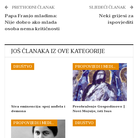
PRETHODNI ČLANAK
SLJEDEĆI ČLANAK
Papa Franjo mladima:
Neki grijesi za
Nije dobro ako mlada
ispovjediti
osoba nema kritičnosti
JOŠ ČLANAKA IZ OVE KATEGORIJE
DRUŠTVO
PROPOVIJEDI I MEDITACIJE
Siva eminencija: spoj anđela i
Preobraženje Gospodinovo |
demona
Novi Mojsije, isti Isus
PROPOVIJEDI I MEDITACIJE
DRUŠTVO