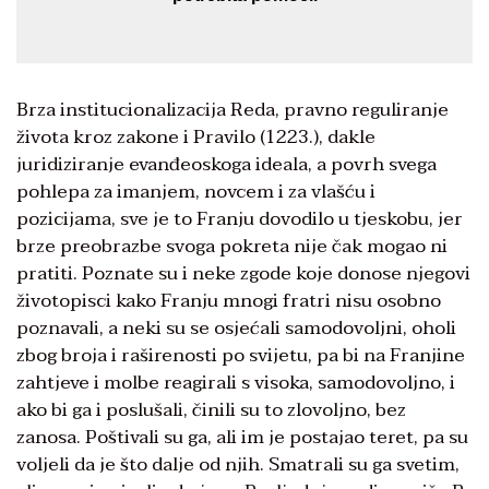
Brza institucionalizacija Reda, pravno reguliranje
života kroz zakone i Pravilo (1223.), dakle
juridiziranje evanđeoskoga ideala, a povrh svega
pohlepa za imanjem, novcem i za vlašću i
pozicijama, sve je to Franju dovodilo u tjeskobu, jer
brze preobrazbe svoga pokreta nije čak mogao ni
pratiti. Poznate su i neke zgode koje donose njegovi
životopisci kako Franju mnogi fratri nisu osobno
poznavali, a neki su se osjećali samodovoljni, oholi
zbog broja i raširenosti po svijetu, pa bi na Franjine
zahtjeve i molbe reagirali s visoka, samodovoljno, i
ako bi ga i poslušali, činili su to zlovoljno, bez
zanosa. Poštivali su ga, ali im je postajao teret, pa su
voljeli da je što dalje od njih. Smatrali su ga svetim,