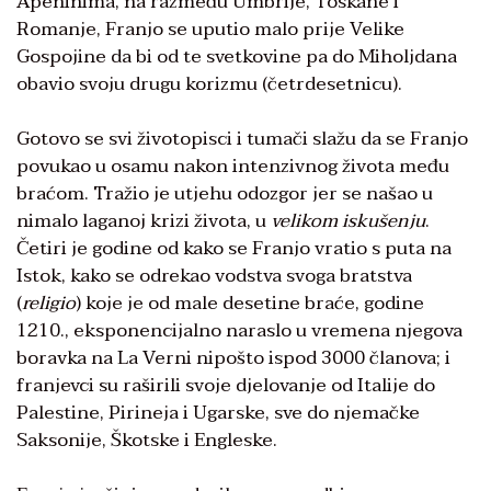
Apeninima, na razmeđu Umbrije, Toskane i
Romanje, Franjo se uputio malo prije Velike
Gospojine da bi od te svetkovine pa do Miholjdana
obavio svoju drugu korizmu (četrdesetnicu).
Gotovo se svi životopisci i tumači slažu da se Franjo
povukao u osamu nakon intenzivnog života među
braćom. Tražio je utjehu odozgor jer se našao u
nimalo laganoj krizi života, u
velikom iskušenju
.
Četiri je godine od kako se Franjo vratio s puta na
Istok, kako se odrekao vodstva svoga bratstva
(
religio
) koje je od male desetine braće, godine
1210., eksponencijalno naraslo u vremena njegova
boravka na La Verni nipošto ispod 3000 članova; i
franjevci su raširili svoje djelovanje od Italije do
Palestine, Pirineja i Ugarske, sve do njemačke
Saksonije, Škotske i Engleske.