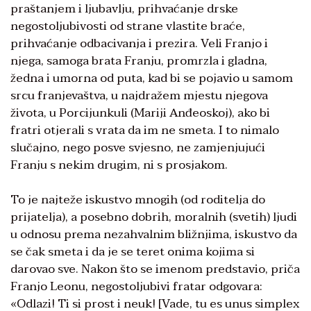
praštanjem i ljubavlju, prihvaćanje drske
negostoljubivosti od strane vlastite braće,
prihvaćanje odbacivanja i prezira. Veli Franjo i
njega, samoga brata Franju, promrzla i gladna,
žedna i umorna od puta, kad bi se pojavio u samom
srcu franjevaštva, u najdražem mjestu njegova
života, u Porcijunkuli (Mariji Anđeoskoj), ako bi
fratri otjerali s vrata da im ne smeta. I to nimalo
slučajno, nego posve svjesno, ne zamjenjujući
Franju s nekim drugim, ni s prosjakom.
To je najteže iskustvo mnogih (od roditelja do
prijatelja), a posebno dobrih, moralnih (svetih) ljudi
u odnosu prema nezahvalnim bližnjima, iskustvo da
se čak smeta i da je se teret onima kojima si
darovao sve. Nakon što se imenom predstavio, priča
Franjo Leonu, negostoljubivi fratar odgovara:
«Odlazi! Ti si prost i neuk! [Vade, tu es unus simplex