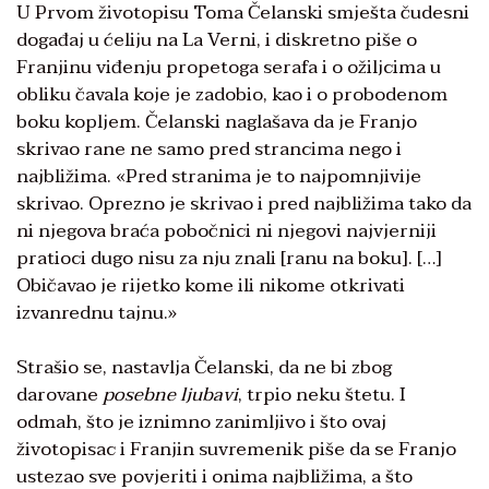
U Prvom životopisu Toma Čelanski smješta čudesni
događaj u ćeliju na La Verni, i diskretno piše o
Franjinu viđenju propetoga serafa i o ožiljcima u
obliku čavala koje je zadobio, kao i o probodenom
boku kopljem. Čelanski naglašava da je Franjo
skrivao rane ne samo pred strancima nego i
najbližima. «Pred stranima je to najpomnjivije
skrivao. Oprezno je skrivao i pred najbližima tako da
ni njegova braća pobočnici ni njegovi najvjerniji
pratioci dugo nisu za nju znali [ranu na boku]. […]
Običavao je rijetko kome ili nikome otkrivati
izvanrednu tajnu.»
Strašio se, nastavlja Čelanski, da ne bi zbog
darovane
posebne ljubavi
, trpio neku štetu. I
odmah, što je iznimno zanimljivo i što ovaj
životopisac i Franjin suvremenik piše da se Franjo
ustezao sve povjeriti i onima najbližima, a što