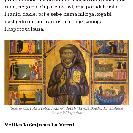
rane, nego na ožiljke zlostavljanja poradi Krista.
Franjo, dakle, prije sebe nema nikoga koga bi
naslijedio ili imitirao, osim i dalje samoga
Raspetoga Isusa.
‘Scene iz života Svetog Franje’, detalj (Tavola Bardi), 13. stoljeće
/Izvor: Wikipedia/
Velika kušnja na La Verni