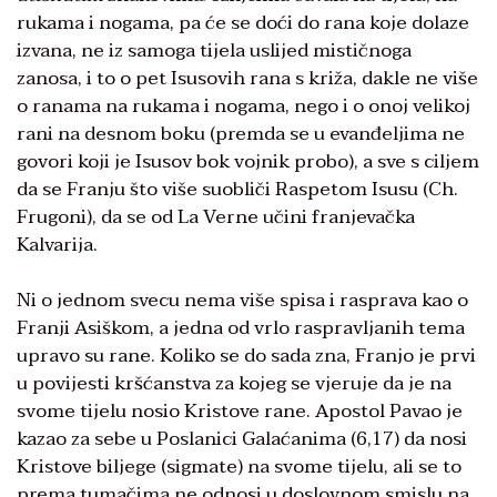
rukama i nogama, pa će se doći do rana koje dolaze
izvana, ne iz samoga tijela uslijed mističnoga
zanosa, i to o pet Isusovih rana s križa, dakle ne više
o ranama na rukama i nogama, nego i o onoj velikoj
rani na desnom boku (premda se u evanđeljima ne
govori koji je Isusov bok vojnik probo), a sve s ciljem
da se Franju što više suobliči Raspetom Isusu (Ch.
Frugoni), da se od La Verne učini franjevačka
Kalvarija.
Ni o jednom svecu nema više spisa i rasprava kao o
Franji Asiškom, a jedna od vrlo raspravljanih tema
upravo su rane. Koliko se do sada zna, Franjo je prvi
u povijesti kršćanstva za kojeg se vjeruje da je na
svome tijelu nosio Kristove rane. Apostol Pavao je
kazao za sebe u Poslanici Galaćanima (6,17) da nosi
Kristove biljege (sigmate) na svome tijelu, ali se to
prema tumačima ne odnosi u doslovnom smislu na