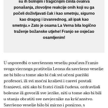
su ih bolnijim i tragičnijim činila ovakva
ponašanja, zlovoljne reakcije onih koji su ga
počeli doživljavati čak i kao smetnju, sigurno
kao dragog i izvanrednog, ali ipak kao
smetnju.» Zato je osama La Verna bila logično
traženje božanske utjehe! Franjo se osjećao
osamljenim!
U usporedbi o savršenom veselju poučava Franjo
svoga vjernoga pratitelja Leona da savršeno veselje
ne bi bilo u tome ako bi čak svi učeni pariški
profesori, ili svi moćni kraljevi i carevi postali
franjevci, niti ako bi fratri činili čudesa, ozdravljali
bolesne ili govorili sve jezike, niti u tome ako bi bili
u stanju obratiti sve nevjernike na kršćanstvo.
Savršeno veselje bilo bi mirno i ponizno, s