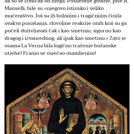
ali su se izmicali od njega. Posljednje godine, piše R.
Manselli, bile su «njegovo istinsko i veliko
mučeništvo. Još su ih bolnijim i tragičnijim činila
ovakva ponašanja, zlovoljne reakcije onih koji su ga
počeli doživljavati čak i kao smetnju, sigurno kao
dragog i izvanrednog, ali ipak kao smetnju.» Zato je
osama La Verna bila logično traženje božanske
utjehe! Franjo se osjećao osamljenim!