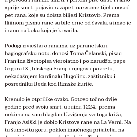
«prije smrti pojavio razapet, na svome tijelu noseći
pet rana, koje su doista biljezi Kristovi». Prema
Ilijinom pismu rane su bile crne od čavala, a imao je
i ranu na boku koja je krvarila.
Podugi izvještaj o ranama, uz paranetsku i
hagiografsku notu, donosi Toma Čelanski, pisac
Franjina životopisa vjerojatno i po narudžbi pape
Grgura IX., bliskoga Franji i njegovu pokretu,
nekadašnjem kardinalu Hugolinu, zaštitniku i
posredniku Reda kod Rimske kurije.
Krenulo je otprilike ovako. Gotovo točno dvije
godine pred svoju smrt, u rujnu 1224., prema
nekima na sam blagdan Uzvišenja svetoga križa,
Franjo Asiški je dobio Kristove rane na La Verni. Na
tu šumovitu goru, poklon imućnoga prijatelja, na