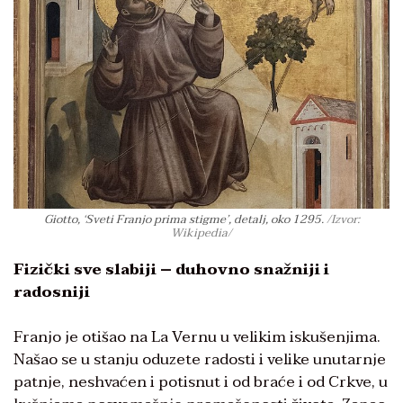
Giotto, ‘Sveti Franjo prima stigme’, detalj, oko 1295.
/Izvor:
Wikipedia/
Fizički sve slabiji – duhovno snažniji i
radosniji
Franjo je otišao na La Vernu u velikim iskušenjima.
Našao se u stanju oduzete radosti i velike unutarnje
patnje, neshvaćen i potisnut i od braće i od Crkve, u