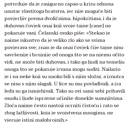
potvrđuje da je zasigurno zapao u krizu odnosa
unutar vlastitoga bratstva, jer nije moguće biti
povjerljiv prema dvoličnima, hipokritima, i da je
duhovan čovjek onaj koji svoje tajne [rane] ne
pokazuje vani. Čelanski ovako piše: «Stekao je
naime iskustvo da je veliko zlo ako se svima
povjerava sve; znao je da onaj čovjek čije tajne nisu
savršenije i brojnije od onoga što se na njemu očito
vidi, ne može biti duhovan, i tako ga ljudi na temelju
onoga što se pokazuje izvana mogu suditi. Nailazio
je i na neke koji su naoko bili s njim složni, a iznutra
se nisu s njim slagali. U lice su mu povlađivali, a iza
leđa su ga ismjehivali. Tako su ovi sami sebi pribavili
osudu i ljude ispravne učiniše donekle sumnjivima.
Zloća naime često nastoji ocrniti čistoću i zato se
zbog lažljivosti, koja je svojstvena mnogima, ne
vjeruje istini malobrojnih.»