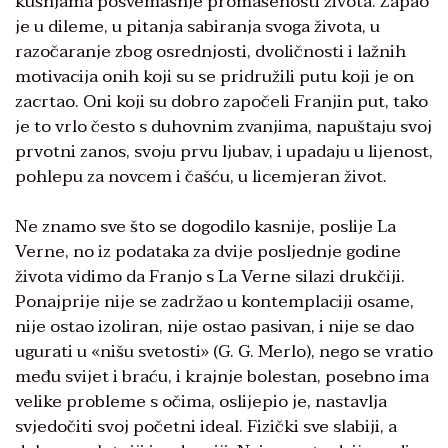
kušnjama posvemašnje promašenosti života. Zapao
je u dileme, u pitanja sabiranja svoga života, u
razočaranje zbog osrednjosti, dvoličnosti i lažnih
motivacija onih koji su se pridružili putu koji je on
zacrtao. Oni koji su dobro započeli Franjin put, tako
je to vrlo često s duhovnim zvanjima, napuštaju svoj
prvotni zanos, svoju prvu ljubav, i upadaju u lijenost,
pohlepu za novcem i čašću, u licemjeran život.
Ne znamo sve što se dogodilo kasnije, poslije La
Verne, no iz podataka za dvije posljednje godine
života vidimo da Franjo s La Verne silazi drukčiji.
Ponajprije nije se zadržao u kontemplaciji osame,
nije ostao izoliran, nije ostao pasivan, i nije se dao
ugurati u «nišu svetosti» (G. G. Merlo), nego se vratio
među svijet i braću, i krajnje bolestan, posebno ima
velike probleme s očima, oslijepio je, nastavlja
svjedočiti svoj početni ideal. Fizički sve slabiji, a