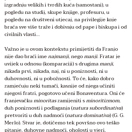
izgradnju velikih i tvrdih kuća (samostani), u
pogledu na studij, skupe knjige, profesuru, u
pogledu na društveni utjecaj, na privilegije koje
braća sve više traže i dobivaju od pape i biskupa i od
civilnih vlasti…
Važno je u ovom kontekstu primijetiti da Franjo
nije dao braći ime
najmanji
, nego
manji
. Fratar je
uvijek u odnosu (komparaciji) s drugima
manji
,
nikada prvi, nikada, naj, ni u poniznosti, ni u
duhovnosti, ni u pobožnosti. To će, kako dobro
zamjećuju neki tumači, kasnije od njega učiniti
njegovi fratri, pogotovo učeni Bonaventura. Oni će
franjevačku
minoritas
zamijeniti s
minoritizmom
,
duh poniznosti i podlaganja (
natura subordinativa
)
pretvoriti u duh nadmoći (
natura dominativa
) (G. G.
Merlo). Stvar je, dotičemo tek površno ovo teško
pitanje, duhovne nadmoći, oholosti u vjeri,