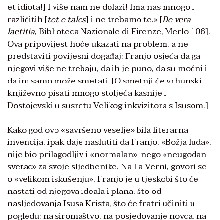
et idiota!] I više nam ne dolazi! Ima nas mnogo i
različitih [
tot e tales
] i ne trebamo te.» [
De vera
laetitia
, Biblioteca Nazionale di Firenze, Merlo 106].
Ova pripovijest hoće ukazati na problem, a ne
predstaviti povijesni događaj: Franjo osjeća da ga
njegovi više ne trebaju, da ih je puno, da su moćni i
da im samo može smetati. [O smetnji će vrhunski
književno pisati mnogo stoljeća kasnije i
Dostojevski u susretu Velikog inkvizitora s Isusom.]
Kako god ovo «savršeno veselje» bila literarna
invencija, ipak daje naslutiti da Franjo, «Božja luda»,
nije bio prilagodljiv i «normalan», nego «neugodan
svetac» za svoje sljedbenike. Na La Verni, govori se
o «velikom iskušenju», Franjo je u tjeskobi što će
nastati od njegova ideala i plana, što od
nasljedovanja Isusa Krista, što će fratri učiniti u
pogledu: na siromaštvo, na posjedovanje novca, na