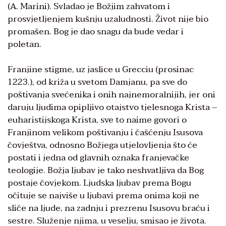
(A. Marini). Svladao je Božjim zahvatom i
prosvjetljenjem kušnju uzaludnosti. Život nije bio
promašen. Bog je dao snagu da bude vedar i
poletan.
Franjine stigme, uz jaslice u Grecciu (prosinac
1223.), od križa u svetom Damjanu, pa sve do
poštivanja svećenika i onih najnemoralnijih, jer oni
daruju ljudima opipljivo otajstvo tjelesnoga Krista –
euharistijskoga Krista, sve to naime govori o
Franjinom velikom poštivanju i čašćenju Isusova
čovještva, odnosno Božjega utjelovljenja što će
postati i jedna od glavnih oznaka franjevačke
teologije. Božja ljubav je tako neshvatljiva da Bog
postaje čovjekom. Ljudska ljubav prema Bogu
očituje se najviše u ljubavi prema onima koji ne
sliče na ljude, na zadnju i prezrenu Isusovu braću i
sestre. Služenje njima, u veselju, smisao je života.