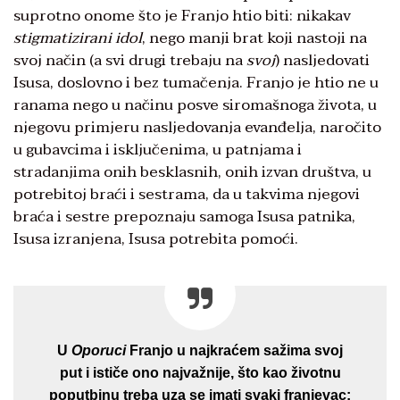
suprotno onome što je Franjo htio biti: nikakav
stigmatizirani idol
, nego manji brat koji nastoji na
svoj način (a svi drugi trebaju na
svoj
) nasljedovati
Isusa, doslovno i bez tumačenja. Franjo je htio ne u
ranama nego u načinu posve siromašnoga života, u
njegovu primjeru nasljedovanja evanđelja, naročito
u gubavcima i isključenima, u patnjama i
stradanjima onih besklasnih, onih izvan društva, u
potrebitoj braći i sestrama, da u takvima njegovi
braća i sestre prepoznaju samoga Isusa patnika,
Isusa izranjena, Isusa potrebita pomoći.
U
Oporuci
Franjo u najkraćem sažima svoj
put i ističe ono najvažnije, što kao životnu
poputbinu treba uza se imati svaki franjevac: