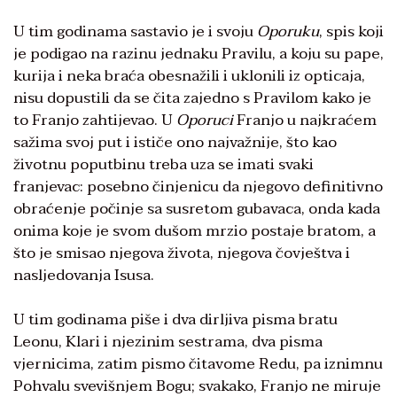
U tim godinama sastavio je i svoju
Oporuku
, spis koji
je podigao na razinu jednaku Pravilu, a koju su pape,
kurija i neka braća obesnažili i uklonili iz opticaja,
nisu dopustili da se čita zajedno s Pravilom kako je
to Franjo zahtijevao. U
Oporuci
Franjo u najkraćem
sažima svoj put i ističe ono najvažnije, što kao
životnu poputbinu treba uza se imati svaki
franjevac: posebno činjenicu da njegovo definitivno
obraćenje počinje sa susretom gubavaca, onda kada
onima koje je svom dušom mrzio postaje bratom, a
što je smisao njegova života, njegova čovještva i
nasljedovanja Isusa.
U tim godinama piše i dva dirljiva pisma bratu
Leonu, Klari i njezinim sestrama, dva pisma
vjernicima, zatim pismo čitavome Redu, pa iznimnu
Pohvalu svevišnjem Bogu; svakako, Franjo ne miruje