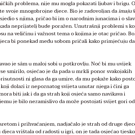
ičkih problema, nije mu mogla pokazati ljubav i brigu. 
vote svoje mnogobrojne djece. Bio je zadovoljan da
imaju
š
sjedio s njima, pričao bi im o narodnim junacima i o sla
kada neprijatelj bude poražen. Unutrašnji problemi s k
osu na veličinu i važnost tema o kojima je otac pričao. Bo
 djeca bi ponekad među sobom pričali kako primjećuju da
pavao je sâm u maloj sobi u potkrovlju. Noć bi mu uvijek
e se smirilo, osjećao je da pada u mrkli ponor svakojakih
 prisutnosti ni glasa da ga umire, da mu pokaže kako posto
 koji dolazi iz nepoznatog svijeta unutar njega i čini ga
ora biti jak i da ga strah koji osjeća samo navikava i
emu je bilo nezamislivo da može postojati svijet gori od
usretom i prihvaćanjem, nadjačalo je strah od druge djec
u djeca vrištala od radosti u igri, on je tada osjećao tjesk