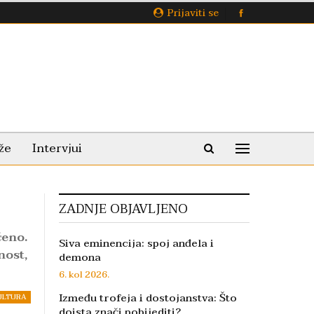
Prijaviti se
že
Intervjui
ZADNJE OBJAVLJENO
ćeno.
Siva eminencija: spoj anđela i
nost,
demona
6. kol 2026.
Između trofeja i dostojanstva: Što
ULTURA
doista znači pobijediti?