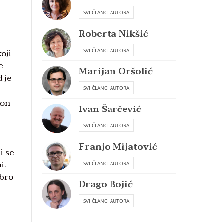
SVI ČLANCI AUTORA
Roberta Nikšić
oji
SVI ČLANCI AUTORA
e
Marijan Oršolić
d je
SVI ČLANCI AUTORA
kon
Ivan Šarčević
SVI ČLANCI AUTORA
Franjo Mijatović
i se
i.
SVI ČLANCI AUTORA
obro
Drago Bojić
SVI ČLANCI AUTORA