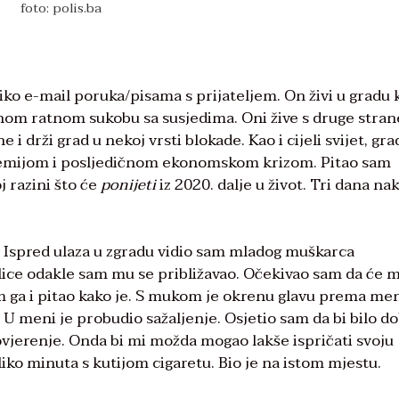
foto: polis.ba
o e-mail poruka/pisama s prijateljem. On živi u gradu k
enom ratnom sukobu sa susjedima. Oni žive s druge stran
e i drži grad u nekoj vrsti blokade. Kao i cijeli svijet, gra
emijom i posljedičnom ekonomskom krizom. Pitao sam
j razini što će
ponijeti
iz 2020. dalje u život. Tri dana na
i. Ispred ulaza u zgradu vidio sam mladog muškarca
lice odakle sam mu se približavao. Očekivao sam da će m
am ga i pitao kako je. S mukom je okrenu glavu prema men
. U meni je probudio sažaljenje. Osjetio sam da bi bilo d
povjerenje. Onda bi mi možda mogao lakše ispričati svoju
liko minuta s kutijom cigaretu. Bio je na istom mjestu.