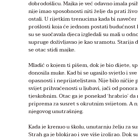
dobrodošlicu. Majka je već odavno imala psih
nije imao sposobnosti niti želje da prati ži
ostali. U rijetkim trenucima kada bi navečer 
prošlosti koja će jednom postati budućnost 
su se suočavala djeca izgledali su mali u odn
supruge doživljavao je kao sramotu. Starija
se otac stidi majke.
Mladić o kojem ti pišem, dok je bio dijete, s
donosila muke. Kad bi se ugasilo svjetlo i sv
opasnosti i neprijateljstava. Nije bilo ničije
svijet prihvaćenosti u ljubavi, jači od ponora
tjeskobnim. Otac ga je ponekad ‘hrabrio’ da m
priprema za susret s okrutnim svijetom. A nj
njegovog unutrašnjeg.
Kada je krenuo u školu, unutarnju želju za s
Strah ga je blokirao i sve više izolirao. Dok s