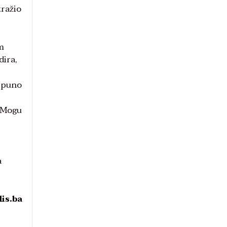
tražio
m
dira,
a puno
! Mogu
a
lis.ba