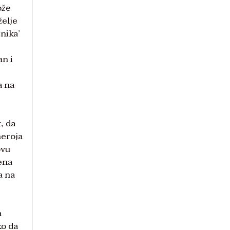
ože
želje
žnika’
an i
a na
t, da
heroja
ovu
ena
a na
a
ko da