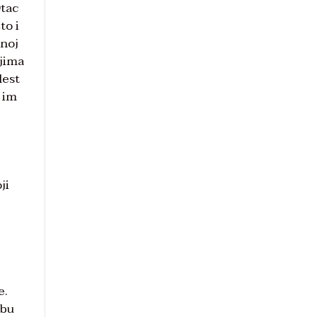
Otac
to i
vnoj
ojima
lest
 im
ji
e.
obu