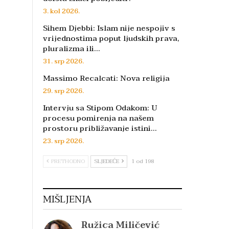
3. kol 2026.
Sihem Djebbi: Islam nije nespojiv s
vrijednostima poput ljudskih prava,
pluralizma ili…
31. srp 2026.
Massimo Recalcati: Nova religija
29. srp 2026.
Intervju sa Stipom Odakom: U
procesu pomirenja na našem
prostoru približavanje istini…
23. srp 2026.
PRETHODNO
SLJEDEĆE
1 od 198
MIŠLJENJA
Ružica Miličević