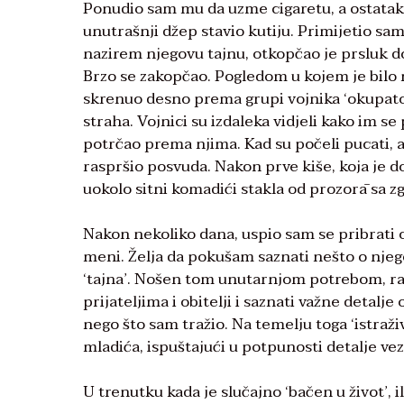
Ponudio sam mu da uzme cigaretu, a ostatak 
unutrašnji džep stavio kutiju. Primijetio sam
nazirem njegovu tajnu, otkopčao je prsluk do
Brzo se zakopčao. Pogledom u kojem je bilo n
skrenuo desno prema grupi vojnika ‘okupat
straha. Vojnici su izdaleka vidjeli kako im se
potrčao prema njima. Kad su počeli pucati, ak
raspršio posvuda. Nakon prve kiše, koja je do
uokolo sitni komadići stakla od prozorā sa z
Nakon nekoliko dana, uspio sam se pribrati o
meni. Želja da pokušam saznati nešto o njeg
‘tajna’. Nošen tom unutarnjom potrebom, raz
prijateljima i obitelji i saznati važne detalj
nego što sam tražio. Na temelju toga ‘istraži
mladića, ispuštajući u potpunosti detalje vez
U trenutku kada je slučajno ‘bačen u život’, i