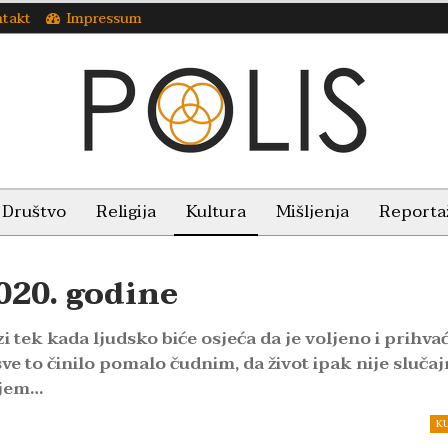
takt
Impressum
Društvo
Religija
Kultura
Mišljenja
Reporta
020. godine
zi tek kada ljudsko biće osjeća da je voljeno i prihva
e to činilo pomalo čudnim, da život ipak nije slučaj
njem…
K