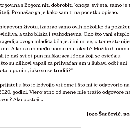
 trgovina s Bogom niti dobrobiti ‘onoga’ svijeta, samo je 
telj. Pronašao ga je kako sam ti na početku opisao.
 o njegovom životu, izabrao samo ovih nekoliko da pokaže
vidljiva, a tako bliska i svakodnevna. Ono što vani eksplo
agedija ovoga mladića bila je, čini mi se, u tome što nije
etom. A koliko ih među nama ima takvih? Možda ih nem
ali je naš svijet pun muškaraca i žena koji se osjećaju
to su njihovi vapaji za prihvaćanjem u ljubavi odbijeni
vota u punini, iako su se trudili?“
rijatelju što je izdvojio vrijeme i što mi je odgovorio na
020. godini. Vjerojatno od mene nije tražio odgovore n
govor? Ako postoji…
Jozo Šarčević, po