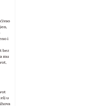
ućivao
jen,
o
eno i
t bez
da mu
vot,
ivot
elj u
jihova