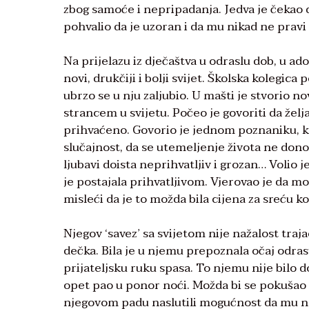
zbog samoće i nepripadanja. Jedva je čekao da
pohvalio da je uzoran i da mu nikad ne prav
Na prijelazu iz dječaštva u odraslu dob, u ad
novi, drukčiji i bolji svijet. Školska kolegica
ubrzo se u nju zaljubio. U mašti je stvorio n
strancem u svijetu. Počeo je govoriti da želja
prihvaćeno. Govorio je jednom poznaniku, ko
slučajnost, da se utemeljenje života ne donos
ljubavi doista neprihvatljiv i grozan… Volio j
je postajala prihvatljivom. Vjerovao je da mož
misleći da je to možda bila cijena za sreću ko
Njegov ‘savez’ sa svijetom nije nažalost traj
dečka. Bila je u njemu prepoznala očaj odras
prijateljsku ruku spasa. To njemu nije bilo 
opet pao u ponor noći. Možda bi se pokušao bor
njegovom padu naslutili mogućnost da mu na