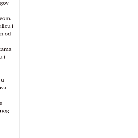
egov
ivom.
licu i
en od
icama
u i
 u
ova
še
tnog