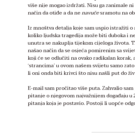
više nije mogao izdržati. Nisu ga zanimale ni
način da otiđe a da ne
navuče
sramotu na obi
Iz mnoštva detalja koje sam uspio istražiti
koliko ljudska tragedija može biti duboka i ne
unutra se nakuplja tijekom cijeloga života. Tr
našao način da se osjeća pomirenim sa svij
koji će se odlučiti na ovako radikalan korak, 
‘strancima’ u ovom našem svijetu samo zato š
li oni onda biti krivci što nisu našli put do ži
E-mail sam pročitao više puta. Zahvalio sam p
pitanje o njegovom najvažnijem događaju u 2
pitanja koja je postavio. Postoji li uopće od