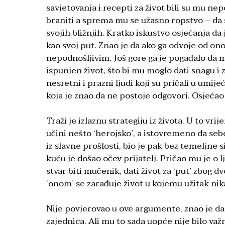
savjetovanja i recepti za život bili su mu ne
braniti a sprema mu se užasno ropstvo – da s
svojih bližnjih. Kratko iskustvo osjećanja da 
kao svoj put. Znao je da ako ga odvoje od ono
nepodnošljivim. Još gore ga je pogađalo da m
ispunjen život, što bi mu moglo dati snagu i 
nesretni i prazni ljudi koji su pričali u umij
koja je znao da ne postoje odgovori. Osjećao 
Traži je izlaznu strategiju iz života. U to vri
učini nešto ‘herojsko’, a istovremeno da se
iz slavne prošlosti, bio je pak bez temeljne 
kuću je došao očev prijatelj. Pričao mu je o
stvar biti mučenik, dati život za ‘put’ zbog 
‘onom’ se zarađuje život u kojemu užitak ni
Nije povjerovao u ove argumente, znao je da s
zajednica. Ali mu to sada uopće nije bilo važn