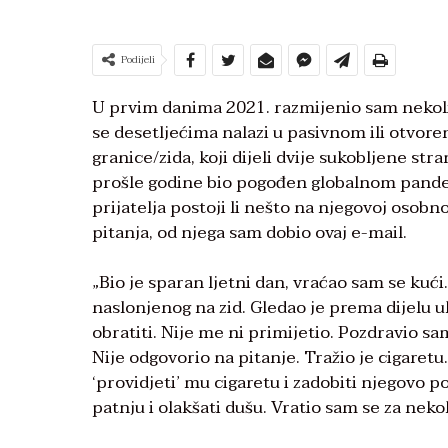
Podijeli
U prvim danima 2021. razmijenio sam nekolik
se desetljećima nalazi u pasivnom ili otvor
granice/zida, koji dijeli dvije sukobljene stran
prošle godine bio pogođen globalnom pand
prijatelja postoji li nešto na njegovoj osobno
pitanja, od njega sam dobio ovaj e-mail.
„Bio je sparan ljetni dan, vraćao sam se kuć
naslonjenog na zid. Gledao je prema dijelu u
obratiti. Nije me ni primijetio. Pozdravio s
Nije odgovorio na pitanje. Tražio je cigaretu
‘providjeti’ mu cigaretu i zadobiti njegovo 
patnju i olakšati dušu. Vratio sam se za neko