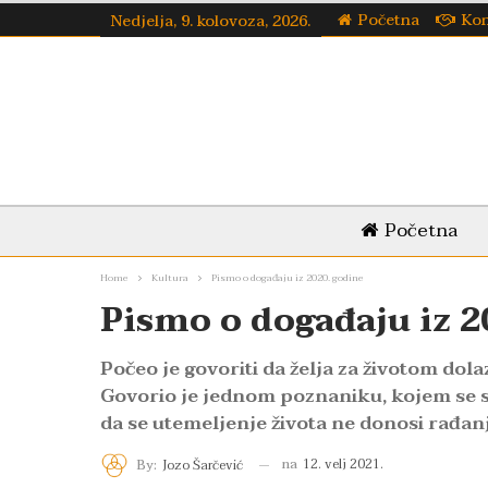
Početna
Kon
Nedjelja, 9. kolovoza, 2026.
Početna
Home
Kultura
Pismo o događaju iz 2020. godine
Pismo o događaju iz 2
Počeo je govoriti da želja za životom dola
Govorio je jednom poznaniku, kojem se sv
da se utemeljenje života ne donosi rađa
na
12. velj 2021.
By:
Jozo Šarčević