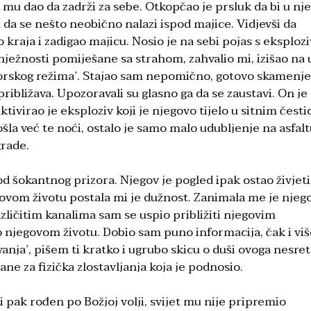
mu dao da zadrži za sebe. Otkopčao je prsluk da bi u nj
 da se nešto neobično nalazi ispod majice. Vidjevši da
 kraja i zadigao majicu. Nosio je na sebi pojas s eksploz
ježnosti pomiješane sa strahom, zahvalio mi, izišao na u
orskog režima’. Stajao sam nepomično, gotovo skamenj
 približava. Upozoravali su glasno ga da se zaustavi. On je
tivirao je eksploziv koji je njegovo tijelo u sitnim čest
šla već te noći, ostalo je samo malo udubljenje na asfalt
grade.
d šokantnog prizora. Njegov je pogled ipak ostao živjeti
ovom životu postala mi je dužnost. Zanimala me je njeg
ličitim kanalima sam se uspio približiti njegovim
e o njegovom životu. Dobio sam puno informacija, čak i vi
vanja’, pišem ti kratko i ugrubo skicu o duši ovoga nesre
ane za fizička zlostavljanja koja je podnosio.
li pak rođen po Božjoj volji, svijet mu nije pripremio