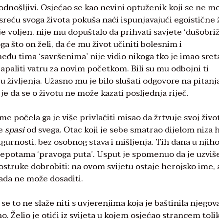
podnošljivi. Osjećao se kao nevini optuženik koji se ne m
reću svoga života pokuša naći ispunjavajući egoistične 
je voljen, nije mu dopuštalo da prihvati savjete ‘dušobri
ga što on želi, da će mu život učiniti bolesnim i
eđu tima ‘savršenima’ nije vidio nikoga tko je imao sret
zapaliti vatru za novim početkom. Bili su mu odbojni ti
eću življenja. Užasno mu je bilo slušati odgovore na pitanj
je da se o životu ne može kazati posljednja riječ.
jeme počela ga je više privlačiti misao da žrtvuje svoj živo
be
spasi
od svega. Otac koji je sebe smatrao dijelom niza 
sigurnosti, bez osobnog stava i mišljenja. Tih dana u njih
 ljepotama ‘pravoga puta’. Usput je spomenuo da je uzviš
dvostruke dobrobiti: na ovom svijetu ostaje herojsko ime, 
kada ne može dosaditi.
e to ne slaže niti s uvjerenjima koja je baštinila njegov
o. Želio je otići iz svijeta u kojem osjećao strancem toli