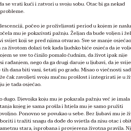
 se vrati kući i zatvori u svoju sobu. Otac bi ga nekad
i probleme.
olescenciji, počeo je proživljavati period u kojem je nasl
 počela mu je pokazivati pažnju. Željan da bude voljen i žel
ovi svijet koji se pred njima otvarao. Sve se manje osjeća
 za životom dolazi tek kada ljudsko biće osjeća da je volj
jem se sve to činilo pomalo čudnim, da život ipak nije
i rađanjem, nego da ga drugi daruje u ljubavi, da je svije
e tih dana biti vani, šetati po gradu. Misao o vječnosti sa
e čak zavoljeti svoju mučnu prošlost i integrirati je u ži
ju je tada osjećao.
ao dugo. Djevojka koju mu je pokazala pažnju već je imala
tanja kojeg je sama prošla i htjela mu je samo pružiti
dovoljno. Ponovno se povukao u sebe. Bez ljubavi mu je ž
iti i tražiti snagu da dođe do svjetla da nisu otac i obit
metnu stara, isprobana i provjerena životna pravila. N