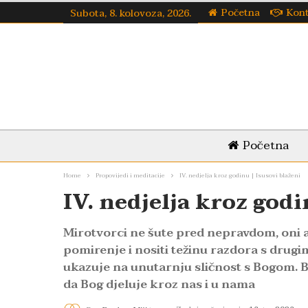
Početna
Kon
Subota, 8. kolovoza, 2026.
Početna
Home
Propovijedi i meditacije
IV. nedjelja kroz godinu | Isusovi blaženi
IV. nedjelja kroz godi
Mirotvorci ne šute pred nepravdom, oni a
pomirenje i nositi težinu razdora s drugim
ukazuje na unutarnju sličnost s Bogom. Bit
da Bog djeluje kroz nas i u nama