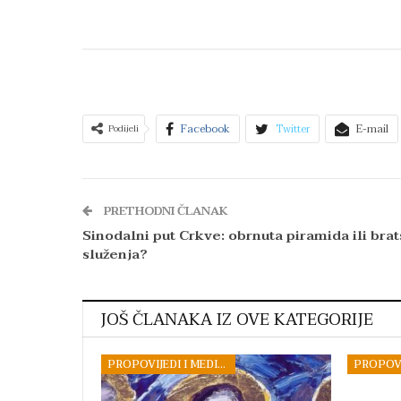
Facebook
Twitter
E-mail
Podijeli
PRETHODNI ČLANAK
Sinodalni put Crkve: obrnuta piramida ili bra
služenja?
JOŠ ČLANAKA IZ OVE KATEGORIJE
PROPOVIJEDI I MEDITACIJE