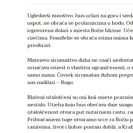
Ugledavši mnoštvo, Isus uzlazi na goru i sje
usput, ne obraća se prolaznicima u hodu. Odab
izgovorena dolazi s mjesta Božje blizine. Uč
riječima. Evanđelje se obraća svima onima koj
preobrazi.
Matejevo siromaštvo duha ne znači nedostata
označava svijest o vlastitoj ograničenosti, o
samo nama. Čovjek siromašan duhom prepozna
nas nadilazi – Bogu.
Blaženi ožalošćeni su oni koji osjete prazninu
nestalo. Utjeha koju Isus obećava daje snagu
ožalošćenost otvara put nutarnjem rastu, rađ
Prihvaćanjem tuge otvaramo srce za Božju pr
ranjivima, život i ljubav postaju dublji, a Kra