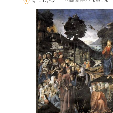
Zadnje ažuriranje
16. tra 2026.
By:
Predrag Mijić