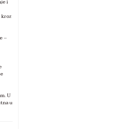
je i
e kroz
ve –
e
še
om. U
utna u