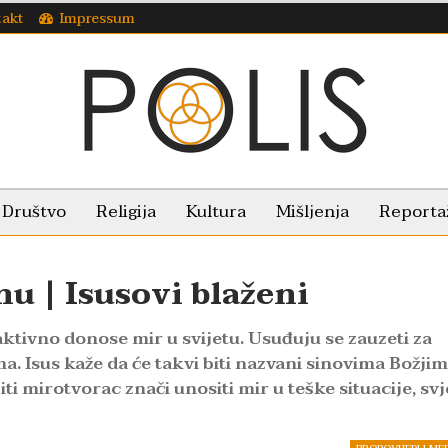
takt
Impressum
Društvo
Religija
Kultura
Mišljenja
Reporta
nu | Isusovi blaženi
ktivno donose mir u svijetu. Usuđuju se zauzeti za
a. Isus kaže da će takvi biti nazvani sinovima Božjim
i mirotvorac znači unositi mir u teške situacije, svj