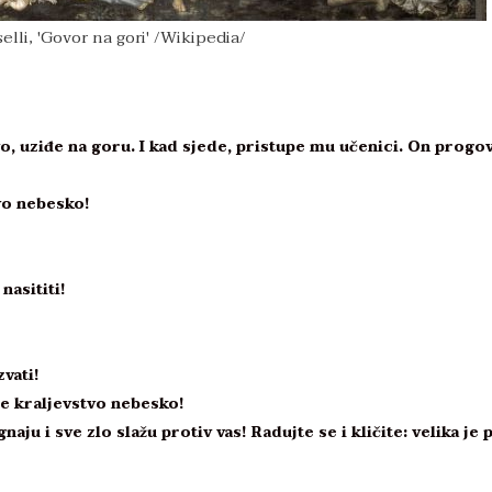
lli, 'Govor na gori' /Wikipedia/
o, uziđe na goru. I kad sjede, pristupe mu učenici. On progov
vo nebesko!
nasititi!
vati!
e kraljevstvo nebesko!
u i sve zlo slažu protiv vas! Radujte se i kličite: velika je 