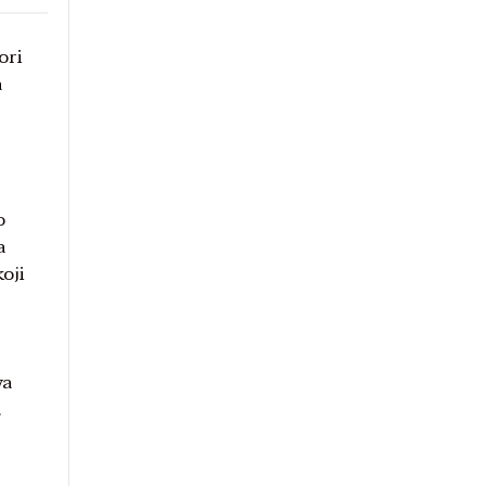
ori
a
o
a
oji
va
.