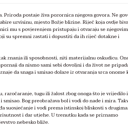
da. Priroda postaje živa pozornica njegova govora. Ne gov
ire uzvisinu, mjesto Božje blizine. Riječ koja ovdje biv
enici mu s povjerenjem pristupaju i otvaraju se njegovim
i su spremni zastati i dopustiti da ih riječ dotakne i
k znanja ili sposobnosti, niti materijalnu oskudicu. On
 spoznaji da nismo sami sebi dovoljni i da život ne pripad
je da snaga i smisao dolaze iz otvaranja srca onome k
, razočaranje, tugu ili žalost zbog onoga što je vrijedilo i
 i smisao. Bog preobražava bol i vodi do nade i mira. Tak
a suosjećanje i vodi prema istinskoj bliskosti s drugima
isutnost i dar utjehe. U trenutku kada se priznamo
ljevstvo nebesko bliže.