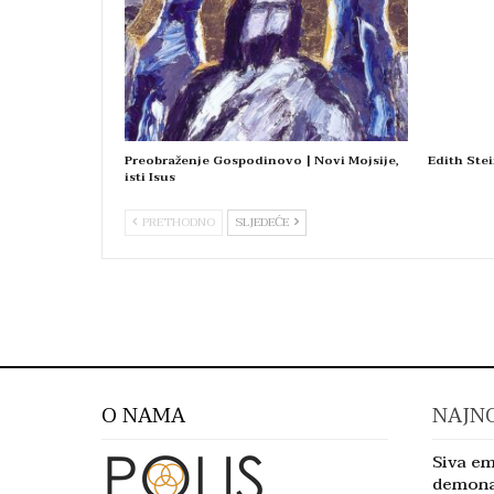
Preobraženje Gospodinovo | Novi Mojsije,
Edith Stei
isti Isus
PRETHODNO
SLJEDEĆE
O NAMA
NAJNO
Siva em
demon