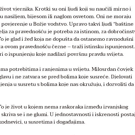
ivot vjernika. Krotki su oni ljudi koji su naučili mirno i
raju nasiljem, bijesom ili naglom osvetom. Oni ne moraju
 i povjerenje u Božje vodstvo. Upravo takvi ljudi “baštine
Želja za pravednošću je potreba za istinom, za dobročins
o je glad i žeđ koja ne dopušta da ostanemo ravnodušni
o za ovom pravednošću čezne – traži istinsku ispunjenost.
ri o ispunjenju koje nadilazi površnu pravdu svijeta.
ema potrebitima i ranjenima u svijetu. Milosrdan čovjek
lavu i ne zatvara se pred bolima koje susreće. Djelovati
enja u susretu s bolima koje nas okružuju, i dozvoliti da
. To je život u kojem nema raskoraka između izvanjskog
skriva se i ne glumi. U jednostavnosti i iskrenosti posta
odnevici, u susretima i događajima.