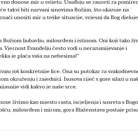
vno donose mir u svijetu. Usuđuju se zauzeti za pomiren
 će takvi biti nazvani sinovima Božjim, što ukazuje na
nači unositi mir u teške situacije, svjesni da Bog djeluj
 Božjom ljubavlju, milosrđem i istinom. Oni koji tako ži
a. Vjernost Evanđelju često vodi u nerazumijevanje i
elika je plaća vaša na nebesima!”
aju još konkretnije lice. Ona su putokaz za svakodnevn
nom okruženju i zajednici. Isusova riječ s gore silazi u na
jasnije vidi kakvo je naše srce.
nose živimo kao mjesto rasta, iscjeljenja i susreta s Bog
ću, milosrđem i mirom, gora Blaženstava postaje pris