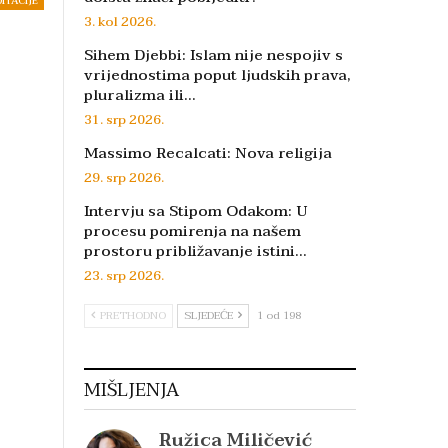
DITACIJE
3. kol 2026.
Sihem Djebbi: Islam nije nespojiv s
vrijednostima poput ljudskih prava,
pluralizma ili…
31. srp 2026.
Massimo Recalcati: Nova religija
29. srp 2026.
Intervju sa Stipom Odakom: U
procesu pomirenja na našem
prostoru približavanje istini…
23. srp 2026.
PRETHODNO
SLJEDEĆE
1 od 198
MIŠLJENJA
Ružica Miličević