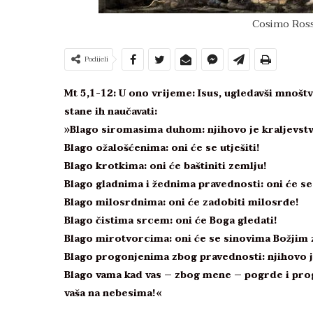
Cosimo Rosse
Podijeli
Mt 5,1-12: U ono vrijeme: Isus, ugledavši mnoštv
stane ih naučavati:
»Blago siromasima duhom: njihovo je kraljevst
Blago ožalošćenima: oni će se utješiti!
Blago krotkima: oni će baštiniti zemlju!
Blago gladnima i žednima pravednosti: oni će se 
Blago milosrdnima: oni će zadobiti milosrđe!
Blago čistima srcem: oni će Boga gledati!
Blago mirotvorcima: oni će se sinovima Božjim z
Blago progonjenima zbog pravednosti: njihovo j
Blago vama kad vas – zbog mene – pogrde i prognaj
vaša na nebesima!«