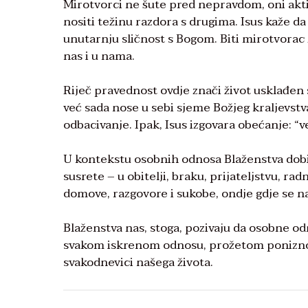
Mirotvorci ne šute pred nepravdom, oni akti
nositi težinu razdora s drugima. Isus kaže da
unutarnju sličnost s Bogom. Biti mirotvorac z
nas i u nama.
Riječ pravednost ovdje znači život usklađen s
već sada nose u sebi sjeme Božjeg kraljevstv
odbacivanje. Ipak, Isus izgovara obećanje: “v
U kontekstu osobnih odnosa Blaženstva dobiv
susrete – u obitelji, braku, prijateljstvu, rad
domove, razgovore i sukobe, ondje gdje se naj
Blaženstva nas, stoga, pozivaju da osobne od
svakom iskrenom odnosu, prožetom poniznoš
svakodnevici našega života.