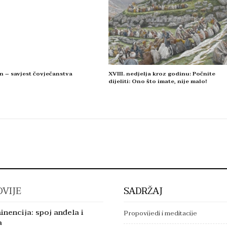
n – savjest čovječanstva
XVIII. nedjelja kroz godinu: Počnite
dijeliti: Ono što imate, nije malo!
VIJE
SADRŽAJ
inencija: spoj anđela i
Propovijedi i meditacije
a