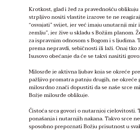
Krotkost, glad i žeđ za pravednošću oblikuju ž
strpljivo nositi vlastite izazove te ne reagi
“osvajati” svijet, jer već imaju unutarnji mir
zemlju”, jer žive u skladu s Božjim planom. 
za ispravnim odnosom s Bogom i s ljudima. T
prema nepravdi, sebičnosti ili laži. Onaj tk
Isusovo obećanje da će se takvi nasititi govo
Milosrđe je aktivna ljubav koja se okreće pr
pažljivo promatra patnju drugih, ne okreće g
milosrdno znači dopustiti da se naše srce mij
Božje milosrđe oblikuje.
Čistoća srca govori o nutarnjoj cjelovitosti
ponašanja i nutarnjih nakana. Takvo srce ne 
sposobno prepoznati Božju prisutnost u svak