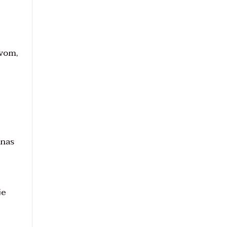
tvom,
 nas
je