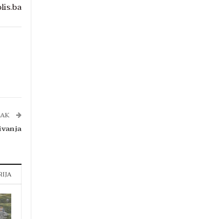
lis.ba
NAK
ivanja
RIJA