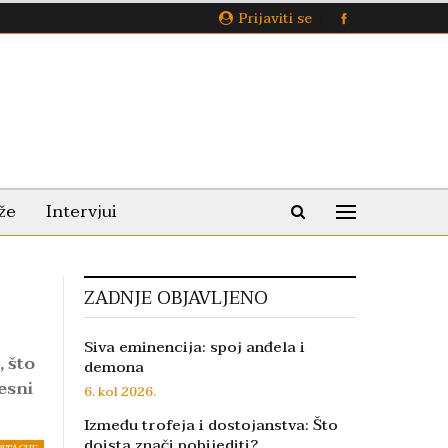
Prijaviti se
že
Intervjui
ZADNJE OBJAVLJENO
Siva eminencija: spoj anđela i
, što
demona
esni
6. kol 2026.
Između trofeja i dostojanstva: Što
doista znači pobijediti?