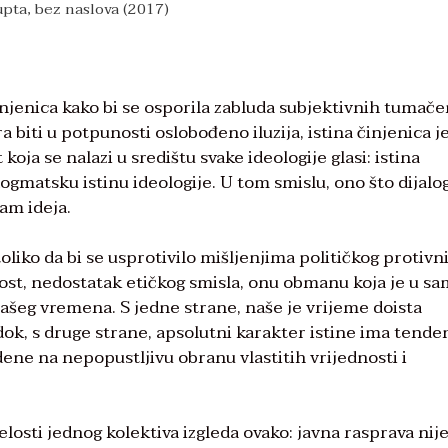
upta, bez naslova (2017)
činjenica kako bi se osporila zabluda subjektivnih tumače
biti u potpunosti oslobođeno iluzija, istina činjenica j
koja se nalazi u središtu svake ideologije glasi: istina
dogmatsku istinu ideologije. U tom smislu, ono što dijalog
am ideja.
liko da bi se usprotivilo mišljenjima političkog protivni
nost, nedostatak etičkog smisla, onu obmanu koja je u 
našeg vremena. S jedne strane, naše je vrijeme doista
dok, s druge strane, apsolutni karakter istine ima tende
edene na nepopustljivu obranu vlastitih vrijednosti i
sti jednog kolektiva izgleda ovako: javna rasprava nij