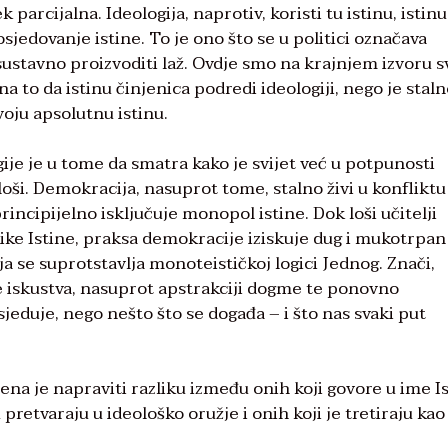
k parcijalna. Ideologija, naprotiv, koristi tu istinu, istinu
sjedovanje istine. To je ono što se u politici označava
stavno proizvoditi laž. Ovdje smo na krajnjem izvoru s
a to da istinu činjenica podredi ideologiji, nego je stal
voju apsolutnu istinu.
ije je u tome da smatra kako je svijet već u potpunosti
loši. Demokracija, nasuprot tome, stalno živi u konfliktu
rincipijelno isključuje monopol istine. Dok loši učitelji
like Istine, praksa demokracije iziskuje dug i mukotrpan
oja se suprotstavlja monoteističkoj logici Jednog. Znači,
 iskustva, nasuprot apstrakciji dogme te ponovno
jeduje, nego nešto što se događa – i što nas svaki put
a je napraviti razliku između onih koji govore u ime Is
 pretvaraju u ideološko oružje i onih koji je tretiraju kao