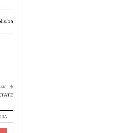
olis.ba
NAK
ETATE
RIJA