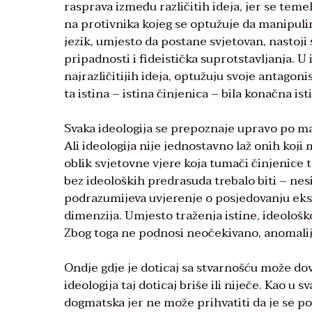
rasprava između različitih ideja, jer se tem
na protivnika kojeg se optužuje da manipuli
jezik, umjesto da postane svjetovan, nastoji
pripadnosti i fideistička suprotstavljanja. U 
najrazličitijih ideja, optužuju svoje antagon
ta istina – istina činjenica – bila konačna ist
Svaka ideologija se prepoznaje upravo po ma
Ali ideologija nije jednostavno laž onih koji 
oblik svjetovne vjere koja tumači činjenice ta
bez ideoloških predrasuda trebalo biti – nes
podrazumijeva uvjerenje o posjedovanju eksk
dimenzija. Umjesto traženja istine, ideološko 
Zbog toga ne podnosi neočekivano, anomalije
Ondje gdje je doticaj sa stvarnošću može dove
ideologija taj doticaj briše ili niječe. Kao u
dogmatska jer ne može prihvatiti da je se pob