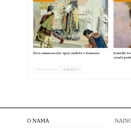
Siva eminencija: spoj anđela i demona
Između tro
znači pobi
PRETHODNO
SLJEDEĆE
O NAMA
NAJNO