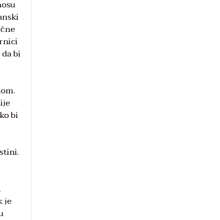
nosu
anski
ične
rnici
 da bi
nom.
ije
ko bi
stini.
,
k je
u