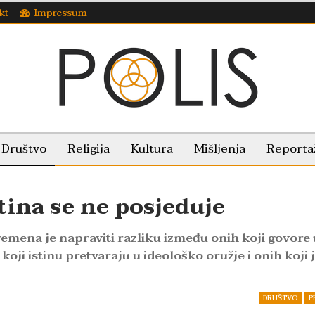
kt
Impressum
Društvo
Religija
Kultura
Mišljenja
Reporta
tina se ne posjeduje
emena je napraviti razliku između onih koji govore 
 koji istinu pretvaraju u ideološko oružje i onih koji 
DRUŠTVO
P