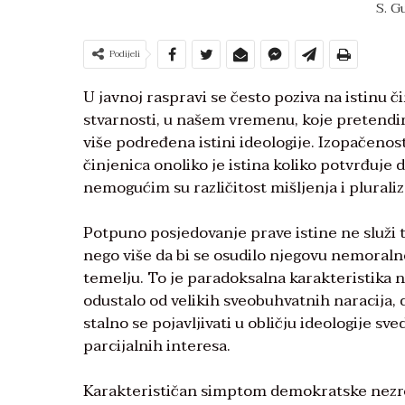
S. G
Podijeli
U javnoj raspravi se često poziva na istinu 
stvarnosti, u našem vremenu, koje pretendira 
više podređena istini ideologije. Izopačenost 
činjenica onoliko je istina koliko potvrđuje 
nemogućim su različitost mišljenja i pluraliz
Potpuno posjedovanje prave istine ne služi to
nego više da bi se osudilo njegovu nemoral
temelju. To je paradoksalna karakteristika 
odustalo od velikih sveobuhvatnih naracija, 
stalno se pojavljivati u obličju ideologije sv
parcijalnih interesa.
Karakterističan simptom demokratske nezrelo