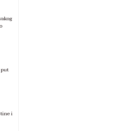
vakog
no
 put
tine i