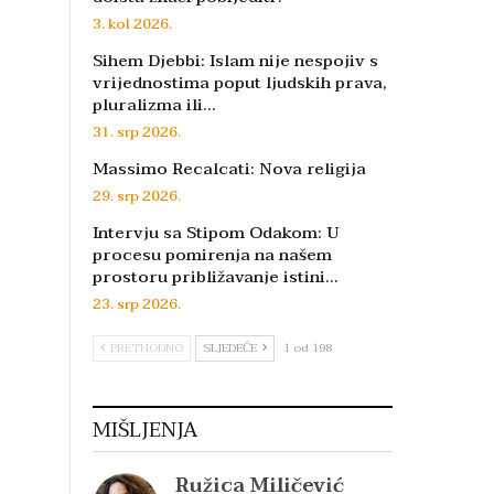
3. kol 2026.
Sihem Djebbi: Islam nije nespojiv s
vrijednostima poput ljudskih prava,
pluralizma ili…
31. srp 2026.
Massimo Recalcati: Nova religija
29. srp 2026.
Intervju sa Stipom Odakom: U
procesu pomirenja na našem
prostoru približavanje istini…
23. srp 2026.
PRETHODNO
SLJEDEĆE
1 od 198
MIŠLJENJA
Ružica Miličević