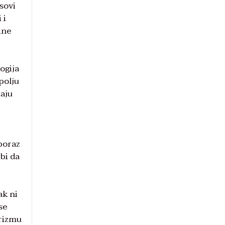
sovi
 i
ine
ogija
polju
taju
 poraz
bi da
ak ni
se
prizmu