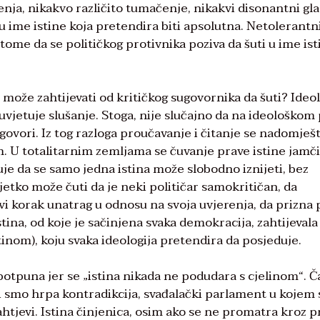
nja, nikakvo različito tumačenje, nikakvi disonantni gla
 u ime istine koja pretendira biti apsolutna. Netolerantni
 tome da se političkog protivnika poziva da šuti u ime ist
 može zahtijevati od kritičkog sugovornika da šuti? Ideol
uvjetuje slušanje. Stoga, nije slučajno da na ideološkom 
 govori. Iz tog razloga proučavanje i čitanje se nadomješ
U totalitarnim zemljama se čuvanje prave istine jamči
e da se samo jedna istina može slobodno iznijeti, bez
jetko može čuti da je neki političar samokritičan, da
avi korak unatrag u odnosu na svoja uvjerenja, da prizna
tina, od koje je sačinjena svaka demokracija, zahtijevala 
nom), koju svaka ideologija pretendira da posjeduje.
epotpuna jer se „istina nikada ne podudara s cjelinom“. Č
 smo hrpa kontradikcija, svađalački parlament u kojem 
zahtjevi. Istina činjenica, osim ako se ne promatra kroz 