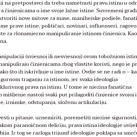
elji na pretpostavci da treba nametnuti pravu istinu u od
ra činjenicama u ime svoje lažne istine. Suvremeni građ
 stvoriti nove mitove za mase, manihejske podjele, fanat
ime prave istine, političari, novinari, influenseri, zagovo
iste za zlonamjerno manipuliranje istinom činjenica. Kao
ina.
nipulaciji (svjesnoj ili nesvjesnoj) ovom tobožnjom isti
manipuliraju činjenicama zbog vlastite koristi, nego je pr
ko što ih iskrivljuje u ime istine. Ovdje se ne radi o – ka
igurnom traganju za istinom, jer svaka ideologija
luzivnog prava na istinu. U tome je njezina fanatična
mišljenje nastoji svaki put prilagoditi činjenice svojoj i
, iznimke, odstupanja, složenu artikulaciju.
sti u pitanje, uznemiriti, poremetiti njezine sigurnosti
 svakom paranoičnom deliriju, prava istina ideologije uvije
ija. Iz tog se razloga trijumf ideologije poklapa sa smrć