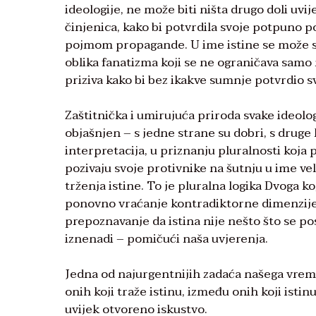
ideologije, ne može biti ništa drugo doli uvije
činjenica, kako bi potvrdila svoje potpuno po
pojmom propagande. U ime istine se može su
oblika fanatizma koji se ne ograničava samo n
priziva kako bi bez ikakve sumnje potvrdio s
Zaštitnička i umirujuća priroda svake ideolog
objašnjen – s jedne strane su dobri, s druge 
interpretacija, u priznanju pluralnosti koja p
pozivaju svoje protivnike na šutnju u ime ve
trženja istine. To je pluralna logika Dvoga k
ponovno vraćanje kontradiktorne dimenzije
prepoznavanje da istina nije nešto što se pos
iznenadi – pomičući naša uvjerenja.
Jedna od najurgentnijih zadaća našega vremen
onih koji traže istinu, između onih koji istinu
uvijek otvoreno iskustvo.