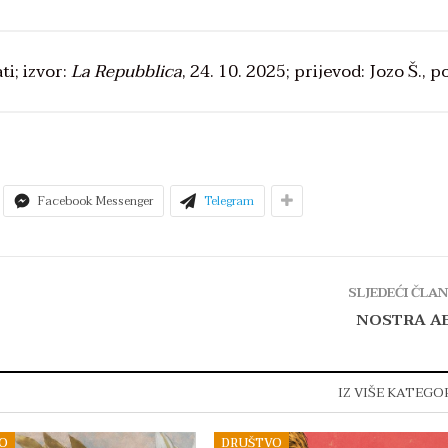
i; izvor:
La Repubblica
, 24. 10. 2025; prijevod: Jozo Š., p
Facebook Messenger
Telegram
SLJEDEĆI ČLA
NOSTRA A
IZ VIŠE KATEGO
O
DRUŠTVO