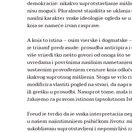
demokracije: nikakvo suprotstavljanje mišlje
nisu mogući. Pluralnost stajališta se uklanja
nasilni karakter svake ideologije ogleda se u
koja se nameće izvan rasprave.
A koja to istina – osim vjerske i dogmatske –
je trijumf predrasude: prosudba anticipira i 
više vrijedi tko nešto govori od onoga što se
uvredama i površnima nasilnim nametanjem. 
sustavnim provođenjem cenzure koja odlučuj
ikakvog suprotnog mišljenja. Stoga se vrlo ri
modificira vlastiti pogled na stvari, da napr
ili grešku u prosudbi. Nasuprot tome, mala is
žalujemo za pravom istinom (apsolutnom Isti
Freud je tvrdio da je svaka interpretacija n
u našem najintimnijem psihičkom životu: mi
sukobljavaju suprotstavljeni i nepomirljivi 