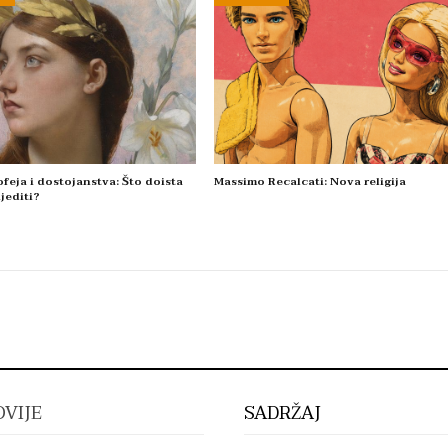
feja i dostojanstva: Što doista
Massimo Recalcati: Nova religija
jediti?
VIJE
SADRŽAJ