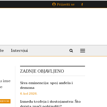
Prijaviti se
že
Intervjui
ZADNJE OBJAVLJENO
u ime
Siva eminencija: spoj anđela i
je
demona
6. kol 2026.
Između trofeja i dostojanstva: Što
RIJEVOD
doista znači pobijediti?