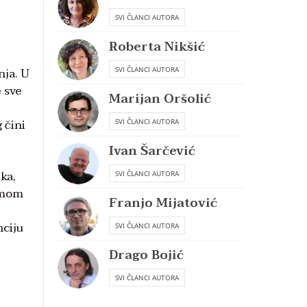
SVI ČLANCI AUTORA
Roberta Nikšić
nja. U
SVI ČLANCI AUTORA
e sve
Marijan Oršolić
 čini
SVI ČLANCI AUTORA
Ivan Šarčević
ka,
SVI ČLANCI AUTORA
samom
Franjo Mijatović
nciju
SVI ČLANCI AUTORA
Drago Bojić
SVI ČLANCI AUTORA
e