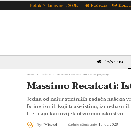
Početna
Konta
Petak, 7. kolovoza, 2026.
Početna
Home
Društvo
Massimo Recalcati: Istina se ne posjeduje
Massimo Recalcati: Is
Jedna od najurgentnijih zadaća našega vr
Istine i onih koji traže istinu, između onih
tretiraju kao uvijek otvoreno iskustvo
Zadnje ažuriranje
16. tra 2026.
By:
Prijevod