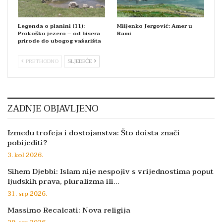
Legenda o planini (11):
Miljenko Jergović: Amer u
Prokoško jezero – od bisera
Rami
prirode do ubogog vašarišta
PRETHODNO
SLJEDEĆE
ZADNJE OBJAVLJENO
Između trofeja i dostojanstva: Što doista znači
pobijediti?
3. kol 2026.
Sihem Djebbi: Islam nije nespojiv s vrijednostima poput
ljudskih prava, pluralizma ili…
31. srp 2026.
Massimo Recalcati: Nova religija