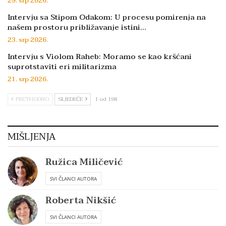
29. srp 2026.
Intervju sa Stipom Odakom: U procesu pomirenja na
našem prostoru približavanje istini…
23. srp 2026.
Intervju s Violom Raheb: Moramo se kao kršćani
suprotstaviti eri militarizma
21. srp 2026.
PRETHODNO
SLJEDEĆE
1 od 198
MIŠLJENJA
Ružica Miličević
SVI ČLANCI AUTORA
Roberta Nikšić
SVI ČLANCI AUTORA