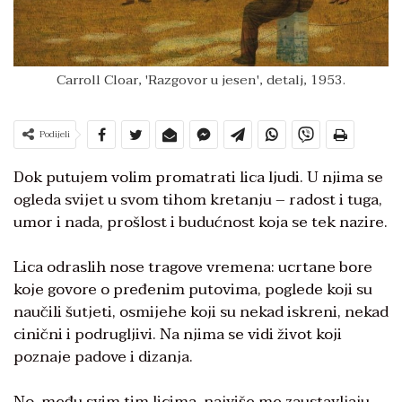
Carroll Cloar, 'Razgovor u jesen', detalj, 1953.
Podijeli
Dok putujem volim promatrati lica ljudi. U njima se
ogleda svijet u svom tihom kretanju – radost i tuga,
umor i nada, prošlost i budućnost koja se tek nazire.
Lica odraslih nose tragove vremena: ucrtane bore
koje govore o pređenim putovima, poglede koji su
naučili šutjeti, osmijehe koji su nekad iskreni, nekad
cinični i podrugljivi. Na njima se vidi život koji
poznaje padove i dizanja.
No, među svim tim licima, najviše me zaustavljaju