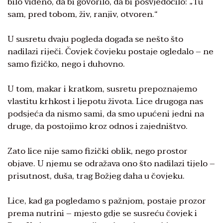
bilo viđeno, da bi govorilo, da bi posvjedočilo: „Tu
sam, pred tobom, živ, ranjiv, otvoren.“
U susretu dvaju pogleda događa se nešto što
nadilazi riječi. Čovjek čovjeku postaje ogledalo – ne
samo fizičko, nego i duhovno.
U tom, makar i kratkom, susretu prepoznajemo
vlastitu krhkost i ljepotu života. Lice drugoga nas
podsjeća da nismo sami, da smo upućeni jedni na
druge, da postojimo kroz odnos i zajedništvo.
Zato lice nije samo fizički oblik, nego prostor
objave. U njemu se odražava ono što nadilazi tijelo –
prisutnost, duša, trag Božjeg daha u čovjeku.
Lice, kad ga pogledamo s pažnjom, postaje prozor
prema nutrini – mjesto gdje se susreću čovjek i