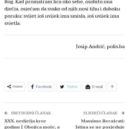
Bog. Kad promatram lica oko sebe, osobito ona
dječja, osjećam da svako od njih nosi tihu i duboku
poruku: svijet još uvijek ima smisla, još uvijek ima
svjetla.
Josip Andrić, polis.ba
Facebook
Twitter
E-mail
Podijeli
PRETHODNI ČLANAK
SLJEDEĆI ČLANAK
XXX. nedjelja kroz
Massimo Recalcati:
godinu | Obojica mole, a
Istina se ne posjeduje