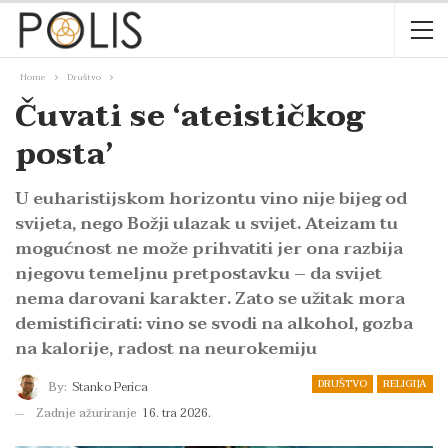
Home
Društvo
Čuvati se ‘ateističkog
posta’
U euharistijskom horizontu vino nije bijeg od
svijeta, nego Božji ulazak u svijet. Ateizam tu
mogućnost ne može prihvatiti jer ona razbija
njegovu temeljnu pretpostavku – da svijet
nema darovani karakter. Zato se užitak mora
demistificirati: vino se svodi na alkohol, gozba
na kalorije, radost na neurokemiju
DRUŠTVO
RELIGIJA
By:
Stanko Perica
Zadnje ažuriranje
16. tra 2026.