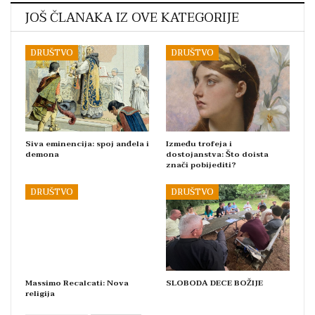
JOŠ ČLANAKA IZ OVE KATEGORIJE
DRUŠTVO
DRUŠTVO
Siva eminencija: spoj anđela i
Između trofeja i
demona
dostojanstva: Što doista
znači pobijediti?
DRUŠTVO
DRUŠTVO
Massimo Recalcati: Nova
SLOBODA DECE BOŽIJE
religija