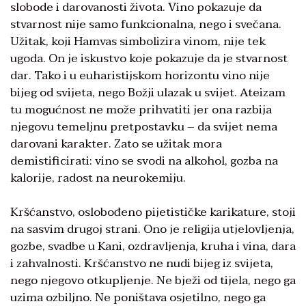
slobode i darovanosti života. Vino pokazuje da
stvarnost nije samo funkcionalna, nego i svečana.
Užitak, koji Hamvas simbolizira vinom, nije tek
ugoda. On je iskustvo koje pokazuje da je stvarnost
dar. Tako i u euharistijskom horizontu vino nije
bijeg od svijeta, nego Božji ulazak u svijet. Ateizam
tu mogućnost ne može prihvatiti jer ona razbija
njegovu temeljnu pretpostavku – da svijet nema
darovani karakter. Zato se užitak mora
demistificirati: vino se svodi na alkohol, gozba na
kalorije, radost na neurokemiju.
Kršćanstvo, oslobođeno pijetističke karikature, stoji
na sasvim drugoj strani. Ono je religija utjelovljenja,
gozbe, svadbe u Kani, ozdravljenja, kruha i vina, dara
i zahvalnosti. Kršćanstvo ne nudi bijeg iz svijeta,
nego njegovo otkupljenje. Ne bježi od tijela, nego ga
uzima ozbiljno. Ne poništava osjetilno, nego ga