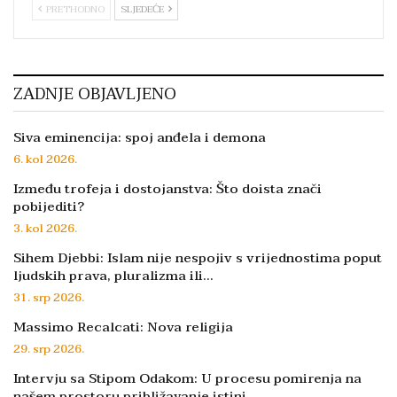
PRETHODNO
SLJEDEĆE
ZADNJE OBJAVLJENO
Siva eminencija: spoj anđela i demona
6. kol 2026.
Između trofeja i dostojanstva: Što doista znači
pobijediti?
3. kol 2026.
Sihem Djebbi: Islam nije nespojiv s vrijednostima poput
ljudskih prava, pluralizma ili…
31. srp 2026.
Massimo Recalcati: Nova religija
29. srp 2026.
Intervju sa Stipom Odakom: U procesu pomirenja na
našem prostoru približavanje istini…