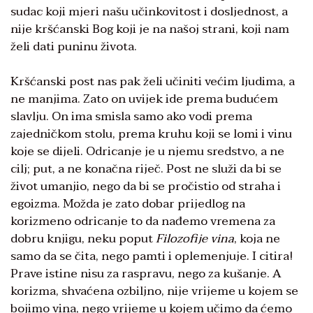
sudac koji mjeri našu učinkovitost i dosljednost, a
nije kršćanski Bog koji je na našoj strani, koji nam
želi dati puninu života.
Kršćanski post nas pak želi učiniti većim ljudima, a
ne manjima. Zato on uvijek ide prema budućem
slavlju. On ima smisla samo ako vodi prema
zajedničkom stolu, prema kruhu koji se lomi i vinu
koje se dijeli. Odricanje je u njemu sredstvo, a ne
cilj; put, a ne konačna riječ. Post ne služi da bi se
život umanjio, nego da bi se pročistio od straha i
egoizma. Možda je zato dobar prijedlog na
korizmeno odricanje to da nađemo vremena za
dobru knjigu, neku poput
Filozofije vina
, koja ne
samo da se čita, nego pamti i oplemenjuje. I citira!
Prave istine nisu za raspravu, nego za kušanje. A
korizma, shvaćena ozbiljno, nije vrijeme u kojem se
bojimo vina, nego vrijeme u kojem učimo da ćemo