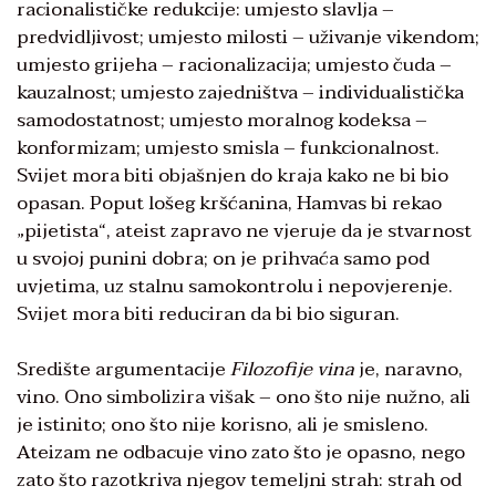
racionalističke redukcije: umjesto slavlja –
predvidljivost; umjesto milosti – uživanje vikendom;
umjesto grijeha – racionalizacija; umjesto čuda –
kauzalnost; umjesto zajedništva – individualistička
samodostatnost; umjesto moralnog kodeksa –
konformizam; umjesto smisla – funkcionalnost.
Svijet mora biti objašnjen do kraja kako ne bi bio
opasan. Poput lošeg kršćanina, Hamvas bi rekao
„pijetista“, ateist zapravo ne vjeruje da je stvarnost
u svojoj punini dobra; on je prihvaća samo pod
uvjetima, uz stalnu samokontrolu i nepovjerenje.
Svijet mora biti reduciran da bi bio siguran.
Središte argumentacije
Filozofije vina
je, naravno,
vino. Ono simbolizira višak – ono što nije nužno, ali
je istinito; ono što nije korisno, ali je smisleno.
Ateizam ne odbacuje vino zato što je opasno, nego
zato što razotkriva njegov temeljni strah: strah od