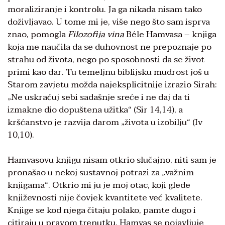
moraliziranje i kontrolu. Ja ga nikada nisam tako
doživljavao. U tome mi je, više nego što sam isprva
znao, pomogla
Filozofija vina
Béle Hamvasa – knjiga
koja me naučila da se duhovnost ne prepoznaje po
strahu od života, nego po sposobnosti da se život
primi kao dar. Tu temeljnu biblijsku mudrost još u
Starom zavjetu možda najeksplicitnije izrazio Sirah:
„Ne uskraćuj sebi sadašnje sreće i ne daj da ti
izmakne dio dopuštena užitka“ (Sir 14,14), a
kršćanstvo je razvija darom „života u izobilju“ (Iv
10,10).
Hamvasovu knjigu nisam otkrio slučajno, niti sam je
pronašao u nekoj sustavnoj potrazi za „važnim
knjigama“. Otkrio mi ju je moj otac, koji glede
književnosti nije čovjek kvantitete već kvalitete.
Knjige se kod njega čitaju polako, pamte dugo i
citiraju u pravom trenutku. Hamvas se pojavljuje