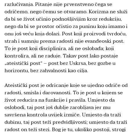
razlučivanja. Pitanje nije prvenstveno čega se
odričemo, nego čemu se otvaramo. Korizma ne služi
da bi se život učinio podnošljivijim kroz redukciju,
nego da bi se prostor očistio za puninu koju imamo i
onu još veću koja dolazi. Post koji proizvodi tvrdoću,
strah i sumnju prema radosti nije evanđeoski post.
To je post koji disciplinira, ali ne oslobađa; koji
kontrolira, ali ne raduje. Takav post lako postaje
„ateistički post“ – post bez Uskrsa, bez gozbe u
horizontu, bez zahvalnosti kao cilja.
Ateistički post je odricanje koje se ujedno odriče od
radosti, smisla i darovanosti. To je post u kojem se
život reducira na funkcije i pravila. Umjesto da
oslobodi, taj post još dublje zarobljava jer mu
savršena kontrola uvijek izmiče. Umjesto da traži
dubinu, taj post teži predvidljivosti; umjesto da traži
radost on teži stezi. Bog je tu, ukoliko postoji, strogi