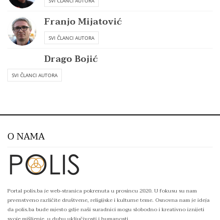
SVI ČLANCI AUTORA
Franjo Mijatović
SVI ČLANCI AUTORA
Drago Bojić
SVI ČLANCI AUTORA
O NAMA
Portal polis.ba je web-stranica pokrenuta u prosincu 2020. U fokusu su nam
prvenstveno različite društvene, religijske i kulturne teme. Osnovna nam je ideja
da polis.ba bude mjesto gdje naši suradnici mogu slobodno i kreativno iznijeti
svoje mišljenje, u duhu uključivosti i humanosti.