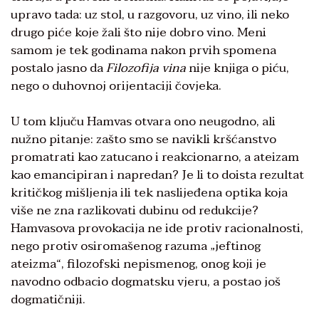
upravo tada: uz stol, u razgovoru, uz vino, ili neko
drugo piće koje žali što nije dobro vino. Meni
samom je tek godinama nakon prvih spomena
postalo jasno da
Filozofija vina
nije knjiga o piću,
nego o duhovnoj orijentaciji čovjeka.
U tom ključu Hamvas otvara ono neugodno, ali
nužno pitanje: zašto smo se navikli kršćanstvo
promatrati kao zatucano i reakcionarno, a ateizam
kao emancipiran i napredan? Je li to doista rezultat
kritičkog mišljenja ili tek naslijeđena optika koja
više ne zna razlikovati dubinu od redukcije?
Hamvasova provokacija ne ide protiv racionalnosti,
nego protiv osiromašenog razuma „jeftinog
ateizma“, filozofski nepismenog, onog koji je
navodno odbacio dogmatsku vjeru, a postao još
dogmatičniji.