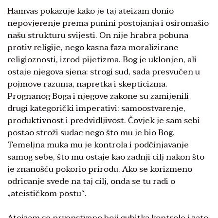
Hamvas pokazuje kako je taj ateizam donio
nepovjerenje prema punini postojanja i osiromašio
našu strukturu svijesti. On nije hrabra pobuna
protiv religije, nego kasna faza moralizirane
religioznosti, izrod pijetizma. Bog je uklonjen, ali
ostaje njegova sjena: strogi sud, sada presvučen u
pojmove razuma, napretka i skepticizma.
Prognanog Boga i njegove zakone su zamijenili
drugi kategorički imperativi: samoostvarenje,
produktivnost i predvidljivost. Čovjek je sam sebi
postao stroži sudac nego što mu je bio Bog.
Temeljna muka mu je kontrola i podčinjavanje
samog sebe, što mu ostaje kao zadnji cilj nakon što
je znanošću pokorio prirodu. Ako se korizmeno
odricanje svede na taj cilj, onda se tu radi o
„ateističkom postu“.
Ateizam se prvenstveno boji gubitka kontrole i zato