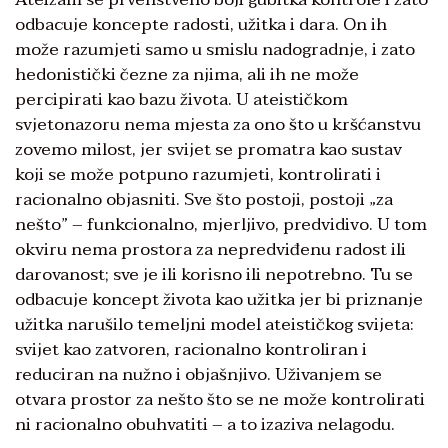
odbacuje koncepte radosti, užitka i dara. On ih
može razumjeti samo u smislu nadogradnje, i zato
hedonistički čezne za njima, ali ih ne može
percipirati kao bazu života. U ateističkom
svjetonazoru nema mjesta za ono što u kršćanstvu
zovemo milost, jer svijet se promatra kao sustav
koji se može potpuno razumjeti, kontrolirati i
racionalno objasniti. Sve što postoji, postoji „za
nešto” – funkcionalno, mjerljivo, predvidivo. U tom
okviru nema prostora za nepredviđenu radost ili
darovanost; sve je ili korisno ili nepotrebno. Tu se
odbacuje koncept života kao užitka jer bi priznanje
užitka narušilo temeljni model ateističkog svijeta:
svijet kao zatvoren, racionalno kontroliran i
reduciran na nužno i objašnjivo. Uživanjem se
otvara prostor za nešto što se ne može kontrolirati
ni racionalno obuhvatiti – a to izaziva nelagodu.