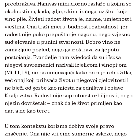
preobražava. Hamvas minuciozno razlaže u kojim se
okolnostima, kada, gdje, s kim, iz čega, uz što i koje
vino pije. Živjeti radost života je, naime, umjetnost i
vještina. Ona traži mjeru, budnost i zahvalnost, jer
radost nije puko prepuštanje nagonu, nego svjesno
sudjelovanje u punini stvarnosti. Dobro vino ne
zamagljuje pogled, nego ga izoštrava za ljepotu
postojanja. Evanđelje nam svjedoči da su i Isusa
njegovi suvremenici nazivali izjelicom i vinopijom
(Mt 11,19), ne razumijevajući kako on nije rob užitka,
već onaj koji prihvaća život u njegovoj cjelovitosti i
ne bježi od gozbe kao mjesta zajedništva i objave
Kraljevstva. Radost nije suprotnost ozbiljnosti, nego
njezin dovršetak – znak da je život primljen kao
dar, a ne kao teret.
U tom kontekstu korizma dobiva svoje pravo
značenje. Ona nije vrijeme sumorne askeze, nego