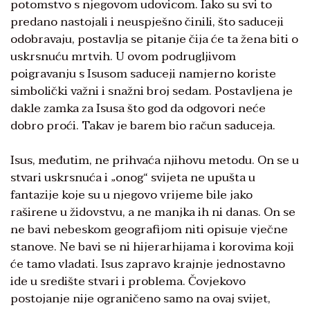
potomstvo s njegovom udovicom. Iako su svi to
predano nastojali i neuspješno činili, što saduceji
odobravaju, postavlja se pitanje čija će ta žena biti o
uskrsnuću mrtvih. U ovom podrugljivom
poigravanju s Isusom saduceji namjerno koriste
simbolički važni i snažni broj sedam. Postavljena je
dakle zamka za Isusa što god da odgovori neće
dobro proći. Takav je barem bio račun saduceja.
Isus, međutim, ne prihvaća njihovu metodu. On se u
stvari uskrsnuća i „onog“ svijeta ne upušta u
fantazije koje su u njegovo vrijeme bile jako
raširene u židovstvu, a ne manjka ih ni danas. On se
ne bavi nebeskom geografijom niti opisuje vječne
stanove. Ne bavi se ni hijerarhijama i korovima koji
će tamo vladati. Isus zapravo krajnje jednostavno
ide u središte stvari i problema. Čovjekovo
postojanje nije ograničeno samo na ovaj svijet,