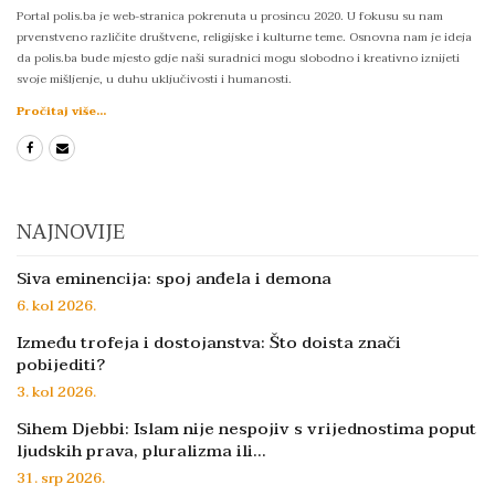
Portal polis.ba je web-stranica pokrenuta u prosincu 2020. U fokusu su nam
prvenstveno različite društvene, religijske i kulturne teme. Osnovna nam je ideja
da polis.ba bude mjesto gdje naši suradnici mogu slobodno i kreativno iznijeti
svoje mišljenje, u duhu uključivosti i humanosti.
Pročitaj više...
NAJNOVIJE
Siva eminencija: spoj anđela i demona
6. kol 2026.
Između trofeja i dostojanstva: Što doista znači
pobijediti?
3. kol 2026.
Sihem Djebbi: Islam nije nespojiv s vrijednostima poput
ljudskih prava, pluralizma ili…
31. srp 2026.