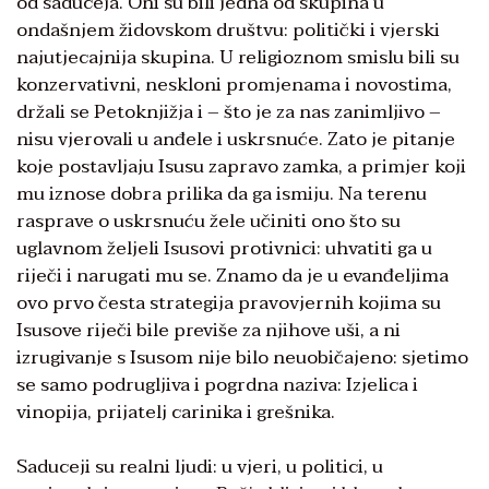
od saduceja. Oni su bili jedna od skupina u
ondašnjem židovskom društvu: politički i vjerski
najutjecajnija skupina. U religioznom smislu bili su
konzervativni, neskloni promjenama i novostima,
držali se Petoknjižja i – što je za nas zanimljivo –
nisu vjerovali u anđele i uskrsnuće. Zato je pitanje
koje postavljaju Isusu zapravo zamka, a primjer koji
mu iznose dobra prilika da ga ismiju. Na terenu
rasprave o uskrsnuću žele učiniti ono što su
uglavnom željeli Isusovi protivnici: uhvatiti ga u
riječi i narugati mu se. Znamo da je u evanđeljima
ovo prvo česta strategija pravovjernih kojima su
Isusove riječi bile previše za njihove uši, a ni
izrugivanje s Isusom nije bilo neuobičajeno: sjetimo
se samo podrugljiva i pogrdna naziva: Izjelica i
vinopija, prijatelj carinika i grešnika.
Saduceji su realni ljudi: u vjeri, u politici, u