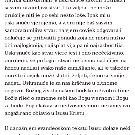
Navikli smo da nam je uskrsnuće sasvim poznata i
sasvim razumljiva stvar. I to valjda i ne može
drukčije niti je po sebi nešto loše. Ipak mi u
uskrsnuće vjerujemo, a vjera nije baš sasvim
samorazumljiva stvar: na vjeru čovjek odgovara i
odlučuje se prihvatiti ponudu koja ne mora nužno
biti najlogičnija, najisplativija pa ni najrazboritija.
Uskrsnuće kao stvar vjere jest i ono neočekivano,
ono čemu se po logici stvari ne bismo nadali jer na
koncu nadilazi svako naše zamišljanje, ali je također
ono što čovjek može slutiti, željeti, čemu se smije
nadati. Uskrsnuće je za nas kršćane u bitnome
odgovor Božjeg života našem ljudskom životu i time
Božja riječ o samome sebi kao Bogu vjernom i Bogu
za ljude. Bogu kakav se nedvosmisleno i nezamislivo
angažirano objavio u Isusu Kristu.
U današnjem evanđeoskom tekstu Isusu dolaze neki