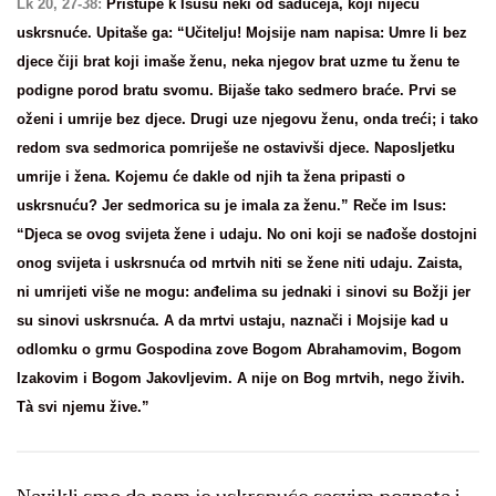
Lk 20, 27-38:
Pristupe k Isusu neki od saduceja, koji niječu
uskrsnuće. Upitaše ga: “Učitelju! Mojsije nam napisa: Umre li bez
djece čiji brat koji imaše ženu, neka njegov brat uzme tu ženu te
podigne porod bratu svomu. Bijaše tako sedmero braće. Prvi se
oženi i umrije bez djece. Drugi uze njegovu ženu, onda treći; i tako
redom sva sedmorica pomriješe ne ostavivši djece. Naposljetku
umrije i žena. Kojemu će dakle od njih ta žena pripasti o
uskrsnuću? Jer sedmorica su je imala za ženu.” Reče im Isus:
“Djeca se ovog svijeta žene i udaju. No oni koji se nađoše dostojni
onog svijeta i uskrsnuća od mrtvih niti se žene niti udaju. Zaista,
ni umrijeti više ne mogu: anđelima su jednaki i sinovi su Božji jer
su sinovi uskrsnuća. A da mrtvi ustaju, naznači i Mojsije kad u
odlomku o grmu Gospodina zove Bogom Abrahamovim, Bogom
Izakovim i Bogom Jakovljevim. A nije on Bog mrtvih, nego živih.
Tà svi njemu žive.”