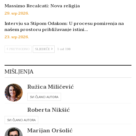
Massimo Recalcati: Nova religija
29. srp 2026.
Intervju sa Stipom Odakom: U procesu pomirenja na
našem prostoru približavanje istini…
23. srp 2026.
PRETHODNO
SLJEDEĆE
1 od 198
MIŠLJENJA
Ružica Miličević
SVI ČLANCI AUTORA
Roberta Nikšić
SVI ČLANCI AUTORA
Marijan Oršolić