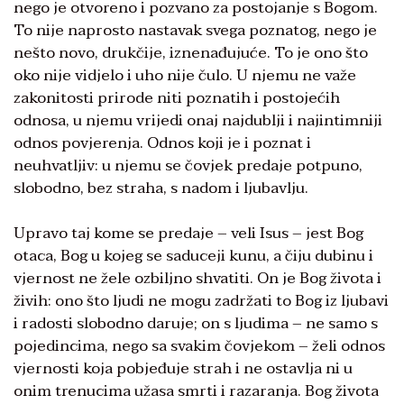
nego je otvoreno i pozvano za postojanje s Bogom.
To nije naprosto nastavak svega poznatog, nego je
nešto novo, drukčije, iznenađujuće. To je ono što
oko nije vidjelo i uho nije čulo. U njemu ne važe
zakonitosti prirode niti poznatih i postojećih
odnosa, u njemu vrijedi onaj najdublji i najintimniji
odnos povjerenja. Odnos koji je i poznat i
neuhvatljiv: u njemu se čovjek predaje potpuno,
slobodno, bez straha, s nadom i ljubavlju.
Upravo taj kome se predaje – veli Isus – jest Bog
otaca, Bog u kojeg se saduceji kunu, a čiju dubinu i
vjernost ne žele ozbiljno shvatiti. On je Bog života i
živih: ono što ljudi ne mogu zadržati to Bog iz ljubavi
i radosti slobodno daruje; on s ljudima – ne samo s
pojedincima, nego sa svakim čovjekom – želi odnos
vjernosti koja pobjeđuje strah i ne ostavlja ni u
onim trenucima užasa smrti i razaranja. Bog života