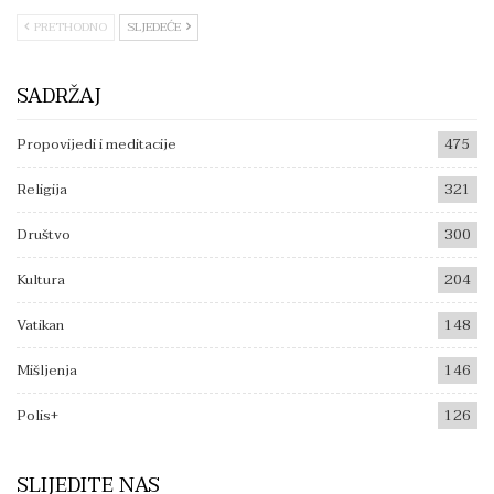
PRETHODNO
SLJEDEĆE
SADRŽAJ
Propovijedi i meditacije
475
Religija
321
Društvo
300
Kultura
204
Vatikan
148
Mišljenja
146
Polis+
126
SLIJEDITE NAS