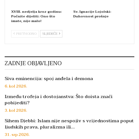
XVIII. nedjelja kroz godinu:
Sv. Ignacije Lojolski:
Počnite dijeliti: Ono što
Duhovnost prošnje
imate, nije malo!
PRETHODNO
SLJEDEĆE
ZADNJE OBJAVLJENO
Siva eminencija: spoj anđela i demona
6. kol 2026.
Između trofeja i dostojanstva: Što doista znači
pobijediti?
3. kol 2026.
Sihem Djebbi: Islam nije nespojiv s vrijednostima poput
ljudskih prava, pluralizma ili…
31. srp 2026.