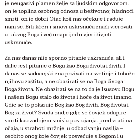
je neugasivi plamen želje za ljudskim odgovorom,
on je toplina osobnog odnosa u beživotnoj hladnoći
smrti, on je dobri Otac koji nas očekuje i raduje
nam se. Biti kćeri i sinovi uskrsnuća znači vjerovati
u takvog Boga i već unaprijed u vjeri živjeti
uskrsnuće.
Za nas danas nije sporno pitanje uskrsnuća, ali i
dalje jest pitanje o Bogu kao Bogu života i živih. I
danas se saducejski zna pozivati na svetinje i tobože
njihovu zaštitu, a ne obazirati se na Boga živoga i
Boga života. Ne obazirati se na to da je Isusovu Bogu
i našem Bogu stalo do života i hoće da život imamo.
Gdje se to pokazuje Bog kao Bog živih, Bog života i
Bog za život? Svuda ondje gdje se čovjek odupire
smrti kao zadnjem smislu postojanja: pred vratima
očaja, u strahoti mržnje, u odbacivanju nasilja –
osobito onog koje čovjek posvećuje s Bogom i u