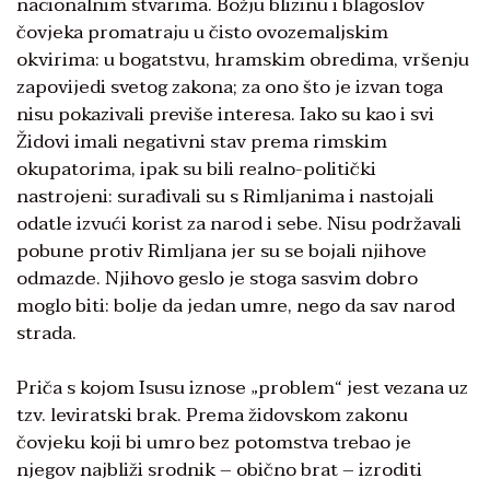
nacionalnim stvarima. Božju blizinu i blagoslov
čovjeka promatraju u čisto ovozemaljskim
okvirima: u bogatstvu, hramskim obredima, vršenju
zapovijedi svetog zakona; za ono što je izvan toga
nisu pokazivali previše interesa. Iako su kao i svi
Židovi imali negativni stav prema rimskim
okupatorima, ipak su bili realno-politički
nastrojeni: surađivali su s Rimljanima i nastojali
odatle izvući korist za narod i sebe. Nisu podržavali
pobune protiv Rimljana jer su se bojali njihove
odmazde. Njihovo geslo je stoga sasvim dobro
moglo biti: bolje da jedan umre, nego da sav narod
strada.
Priča s kojom Isusu iznose „problem“ jest vezana uz
tzv. leviratski brak. Prema židovskom zakonu
čovjeku koji bi umro bez potomstva trebao je
njegov najbliži srodnik – obično brat – izroditi