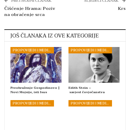
PRETHODNI ČLANAK
SLJEDEĆI ČLANAK
Čišćenje Hrama: Poziv
Krs
na obraćenje srca
JOŠ ČLANAKA IZ OVE KATEGORIJE
PROPOVIJEDI I MEDITACIJE
PROPOVIJEDI I MEDITACIJE
Preobraženje Gospodinovo |
Edith Stein –
Novi Mojsije, isti Isus
savjest čovječanstva
PROPOVIJEDI I MEDITACIJE
PROPOVIJEDI I MEDITACIJE